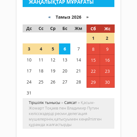
ЖАҢАЛЫҚТАР МҰРАҒАТЫ
«
Тамыз 2026 »
Дс
Сс
Ср
Бс
Жм
Сб
Жс
1
2
3
4
5
6
7
8
9
10
11
12
13
14
15
16
17
18
19
20
21
22
23
24
25
26
27
28
29
30
31
Тіршілік тынысы
»
Саясат
» Қасым-
Жомарт Тоқаев пен Владимир Путин
келіссөздерді ресми делегация
мүшелерінің қатысуымен кеңейтілген
құрамда жалғастырды