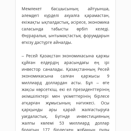
Мемлекет басшысының айтуынша,
әлемдегі күрделі ахуалға қарамастан,
екіжақты ықпалдастық, әсіресе, экономика
саласында табысты өрбіп келеді.
Өңіраралық ынтымақтастық форумдарын
өткізу дәстүрге айналды.
– Ресей Қазақстан экономикасына қаржы
құйған елдердің арасындағы ең ірі
инвестор саналады. Қазақстанның Ресей
экономикасына салған қаржысы 9
миллиард доллардан асты. Бұл – өте
жақсы көрсеткіш, екі ел президенттерінің
әкімшіліктері мен үкіметтерінің бірлесе
атқарған жұмысының нәтижесі. Осы
қарқынды ары қарай жалғастыруға
уағдаластық. Бүгінде инвестицияның
жалпы көлемі 53 миллиард доллар
болатын 177 бірлескен жобаның пулы