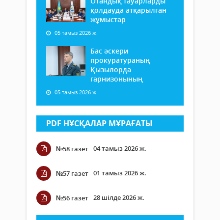
Отандық тауарларды
қолдауда атқарылған
жұмыстар
05 тамыз 2026 ж.
Бас әскери
прокуратураның
Қызылорда
гарнизонының
05 тамыз 2026 ж.
PDF НҰСҚАЛАР МҰРАҒАТЫ
04 тамыз 2026 ж.
№58 газет
01 тамыз 2026 ж.
№57 газет
28 шілде 2026 ж.
№56 газет