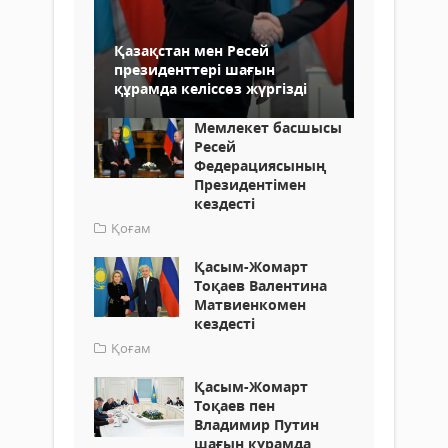
Қазақстан мен Ресей
президенттері шағын
құрамда келіссөз жүргізді
Мемлекет басшысы
Ресей
Федерациясының
Президентімен
кездесті
Қоғам
Қасым-Жомарт
Тоқаев Валентина
Матвиенкомен
кездесті
Қоғам
Қасым-Жомарт
Тоқаев пен
Владимир Путин
шағын құрамда