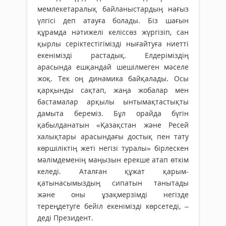
мемлекетаралық байланыстардың нағыз
үлгісі деп атауға болады. Біз шағын
құрамда нәтижелі келіссөз жүргізіп, сан
қырлы серіктестігімізді нығайтуға ниетті
екенімізді растадық. Елдеріміздің
арасында ешқандай шешілмеген мәселе
жоқ. Тек оң динамика байқалады. Осы
қарқынды сақтап, жаңа жобалар мен
бастамалар арқылы ынтымақтастықты
дамыта береміз. Бұл орайда бүгін
қабылданатын «Қазақстан және Ресей
халықтары арасындағы достық пен тату
көршіліктің жеті негізі туралы» бірлескен
мәлімдеменің маңызын ерекше атап өткім
келеді. Аталған құжат қарым-
қатынасымыздың сипатын танытады
және оны ұзақмерзімді негізде
тереңдетуге бейіл екенімізді көрсетеді, –
деді Президент.