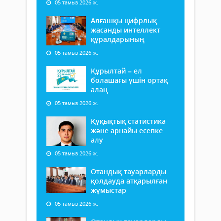
05 тамыз 2026 ж.
Алғашқы цифрлық
жасанды интеллект
құралдарының
05 тамыз 2026 ж.
Құрылтай – ел
болашағы үшін ортақ
алаң
05 тамыз 2026 ж.
Құқықтық статистика
және арнайы есепке
алу
05 тамыз 2026 ж.
Отандық тауарларды
қолдауда атқарылған
жұмыстар
05 тамыз 2026 ж.