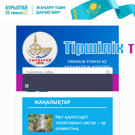
TIRSHILIK-TYNYSY.KZ
АҚПАРАТТЫҚ АГЕНТТІГІ
ЖАҢАЛЫҚТАР
Өрт қауіпсіздігі
талаптарын сақтау – әр
азаматтың