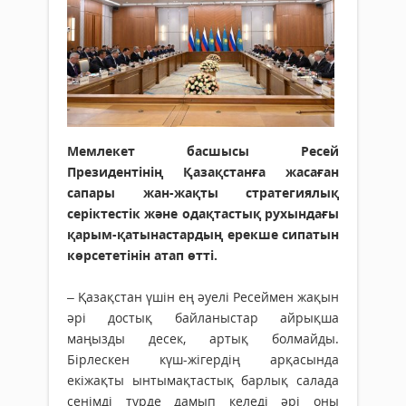
Мемлекет басшысы Ресей
Президентінің Қазақстанға жасаған
сапары жан-жақты стратегиялық
серіктестік және одақтастық рухындағы
қарым-қатынастардың ерекше сипатын
көрсететінін атап өтті.
– Қазақстан үшін ең әуелі Ресеймен жақын
әрі достық байланыстар айрықша
маңызды десек, артық болмайды.
Бірлескен күш-жігердің арқасында
екіжақты ынтымақтастық барлық салада
сенімді түрде дамып келеді әрі оны