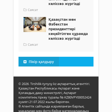
келіссөз жүргізді
Саясат
Қазақстан мен
Өзбекстан
президенттері
кеңейтілген құрамда
келіссөз жүргізді
Саясат
Пікір қалдыру
© 2026. Tirshilik-tynysy.kz ақпараттық агенттігі.
Қазақстан Республикасы Ақпарат және
Қоғамдық даму министрлігі, Ақпарат
комитетінің тіркеу туралы № KZ80VPY00052424
куәлігі 21.07.2022 жылы берілген.
® Агенттік сайтында жарияланған барлық
мақалалар мен фото-бейне материалдардың