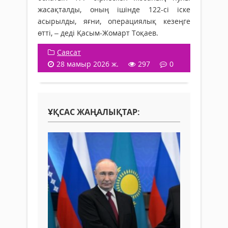
жасақталды, оның ішінде 122-сі іске
асырылды, яғни, операциялық кезеңге
өтті, – деді Қасым-Жомарт Тоқаев.
Саясат
28 мамыр 2026 ж.
297
0
ҰҚСАС ЖАҢАЛЫҚТАР: