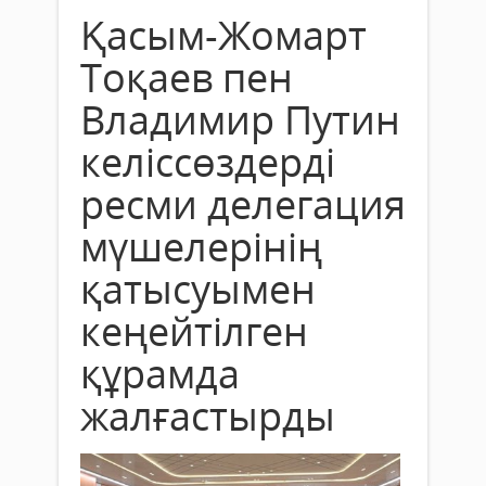
Қасым-Жомарт
Тоқаев пен
Владимир Путин
келіссөздерді
ресми делегация
мүшелерінің
қатысуымен
кеңейтілген
құрамда
жалғастырды