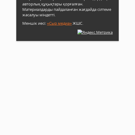
авторлық құқықтары қорғалған.
Материалдарды пайдаланған жағдайда сілтеме
жасалуы міндетті.
Меншік иесі:
«Сыр медиа»
ЖШС.