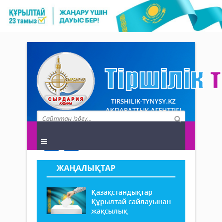
TIRSHILIK-TYNYSY.KZ
АҚПАРАТТЫҚ АГЕНТТІГІ
ЖАҢАЛЫҚТАР
Қазақстандықтар
Құрылтай сайлауынан
жақсылық