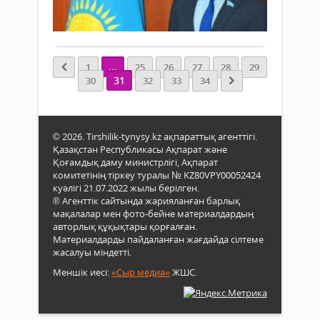
0
бас
375
Сен
Толығырақ
Қасы
оры
мен
Жом
қос
Мәжі
Тоқа
оқу
депу
«Ана
ғим
Нау
...
1
25
26
27
28
29
тілі»
көрді
Байқ
31
30
32
33
34
газе
Русл
берг
Рүсте
сұхб
қаза
© 2026. Tirshilik-tynysy.kz ақпараттық агенттігі.
тілін
Қазақстан Республикасы Ақпарат және
қазір
Қоғамдық даму министрлігі, Ақпарат
жағ
комитетінің тіркеу туралы № KZ80VPY00052424
мен
куәлігі 21.07.2022 жылы берілген.
оны
® Агенттік сайтында жарияланған барлық
дамы
мақалалар мен фото-бейне материалдардың
жол
авторлық құқықтары қорғалған.
тура
Материалдарды пайдаланған жағдайда сілтеме
ой
жасалуы міндетті.
бөліс
Меншік иесі:
«Сыр медиа»
ЖШС.
Ол
өз
сөзі
қаза