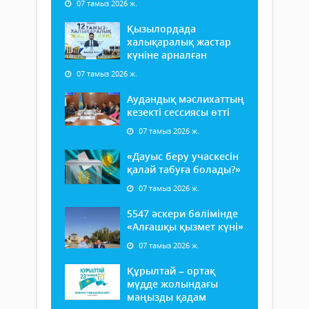
07 тамыз 2026 ж.
Қызылордада
халықаралық жастар
күніне арналған
07 тамыз 2026 ж.
Аудандық мәслихаттың
кезекті сессиясы өтті
07 тамыз 2026 ж.
«Дауыс беру учаскесін
қалай табуға болады?»
07 тамыз 2026 ж.
5547 әскери бөлімінде
«Алғашқы қызмет күні»
07 тамыз 2026 ж.
Құрылтай – ортақ
мүдде жолындағы
маңызды қадам