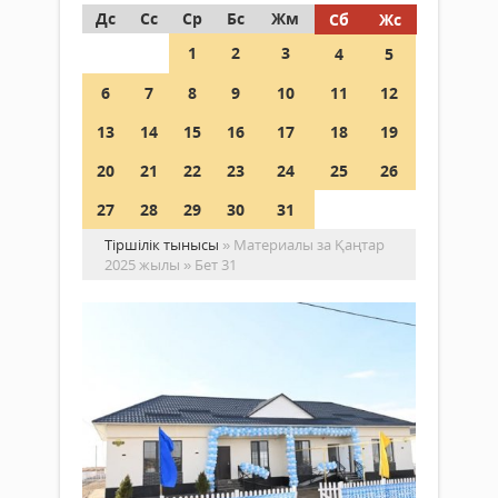
Дс
Сс
Ср
Бс
Жм
Сб
Жс
1
2
3
4
5
6
7
8
9
10
11
12
13
14
15
16
17
18
19
20
21
22
23
24
25
26
27
28
29
30
31
Тіршілік тынысы
» Материалы за Қаңтар
2025 жылы » Бет 31
Ши
ау
12
Қоғам
от
05
ба
қаңтар
бо
2025 ж.
401
Шие
0