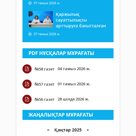
07 тамыз 2026 ж.
Қаржылық
сауаттылықты
арттыруға бағытталған
07 тамыз 2026 ж.
PDF НҰСҚАЛАР МҰРАҒАТЫ
04 тамыз 2026 ж.
№58 газет
01 тамыз 2026 ж.
№57 газет
28 шілде 2026 ж.
№56 газет
ЖАҢАЛЫҚТАР МҰРАҒАТЫ
«
Қаңтар 2025
»