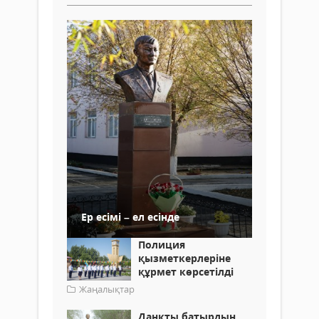
Ер есімі – ел есінде
Полиция
қызметкерлеріне
құрмет көрсетілді
Жаңалықтар
Данқты батырдың