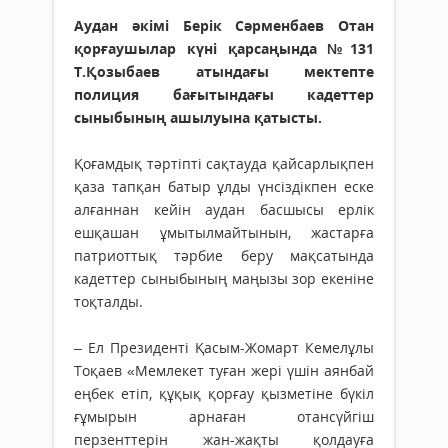
Аудан әкімі Берік Сәрменбаев Отан
қорғаушылар күні қарсаңында №131
Т.Қозыбаев атындағы мектепте
полиция бағытындағы кадеттер
сыныбының ашылуына қатысты.
Қоғамдық тәртіпті сақтауда қайсарлықпен
қаза тапқан батыр ұлды үнсіздікпен еске
алғаннан кейін аудан басшысы ерлік
ешқашан ұмытылмайтынын, жастарға
патриоттық тәрбие беру мақсатында
кадеттер сыныбының маңызы зор екеніне
тоқталды.
– Ел Президенті Қасым-Жомарт Кемелұлы
Тоқаев «Мемлекет туған жері үшін аянбай
еңбек етіп, құқық қорғау қызметіне бүкіл
ғұмырын арнаған отансүйгіш
перзенттерін жан-жақты қолдауға