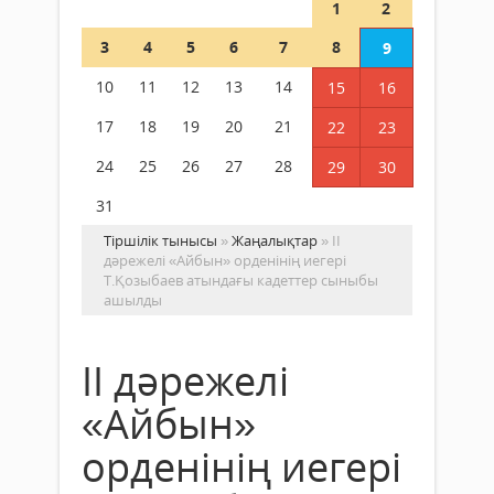
1
2
3
4
5
6
7
8
9
10
11
12
13
14
15
16
17
18
19
20
21
22
23
24
25
26
27
28
29
30
31
Тіршілік тынысы
»
Жаңалықтар
» ІІ
дәрежелі «Айбын» орденінің иегері
Т.Қозыбаев атындағы кадеттер сыныбы
ашылды
ІІ дәрежелі
«Айбын»
орденінің иегері