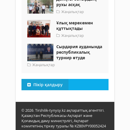
рухы асқақ
Жаңалықтар
Ұлық мерекемен
құттықтады
Жаңалықтар
Сырдария ауданында
республикалық
турнир өтуде
Жаңалықтар
Пікір қалдыру
© 2026. Tirshilik-tynysy.kz ақпараттық агенттігі.
Қазақстан Республикасы Ақпарат және
Қоғамдық даму министрлігі, Ақпарат
комитетінің тіркеу туралы № KZ80VPY00052424