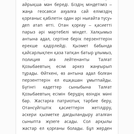
айрықша мән береді. Біздің міндетіміз –
жаңа геосаяси ахуалға сай еліміздің
қорғаныс қабілетін одан әрі нығайта түсу»
деп атап өтті. Отан қорғау – қасиетті
парыз әрі мәртебелі міндет. Халқымыз
антына адал, сертіне берік перзенттерін
ерекше қадірлейді. Қызмет бабында
қайсарлықпен қаза тапқан батыр ұлымыз,
полиция аға лейтенанты Талғат
Қозыбаевтың есімі әркез жаңғырып
тұрады. Өйткені, өз антына адал болған
перзенттерін ел ешқашан ұмытпайды.
Бүгінгі кадеттер сыныбына Талғат
Қозыбаевтың есімін берудің өзіндік мәні
бар. Жастарға патриотық тәрбие беру,
Отансүйгіштік қасиеттерін жетілдіру,
әскери қызметке дағдыландыру аталған
сыныпта жүзеге асады. Сол арқылы
жастар ел қорғаны болады. Бұл жерден