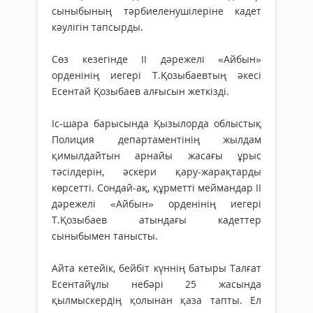
сыныбының тәрбиеленушілеріне кадет
кәулігін тапсырды.
Сөз кезегінде ІІ дәрежелі «Айбын»
орденінің иегері Т.Қозыбаевтың әкесі
Есентай Қозыбаев алғысын жеткізді.
Іс-шара барысында Қызылорда облыстық
Полиция департаментінің жылдам
қимылдайтын арнайы жасағы ұрыс
тәсілдерін, әскери қару-жарақтарды
көрсетті. Сондай-ақ, құрметті меймандар ІІ
дәрежелі «Айбын» орденінің иегері
Т.Қозыбаев атындағы кадеттер
сыныбымен танысты.
Айта кетейік, бейбіт күннің батыры Талғат
Есентайұлы небәрі 25 жасында
қылмыскердің қолынан қаза тапты. Ел