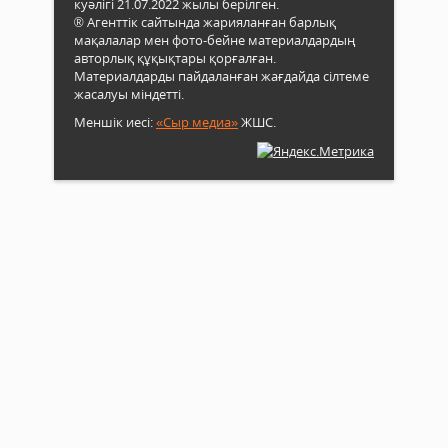
куәлігі 21.07.2022 жылы берілген.
® Агенттік сайтында жарияланған барлық
мақалалар мен фото-бейне материалдардың
авторлық құқықтары қорғалған.
Материалдарды пайдаланған жағдайда сілтеме
жасалуы міндетті.
Меншік иесі:
«Сыр медиа»
ЖШС.