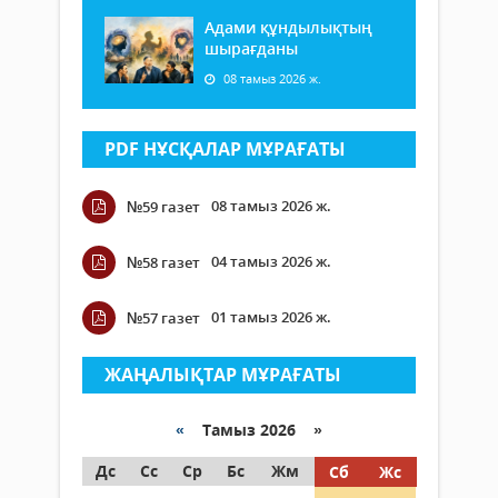
Адами құндылықтың
шырағданы
08 тамыз 2026 ж.
PDF НҰСҚАЛАР МҰРАҒАТЫ
08 тамыз 2026 ж.
№59 газет
04 тамыз 2026 ж.
№58 газет
01 тамыз 2026 ж.
№57 газет
ЖАҢАЛЫҚТАР МҰРАҒАТЫ
«
Тамыз 2026 »
Дс
Сс
Ср
Бс
Жм
Сб
Жс