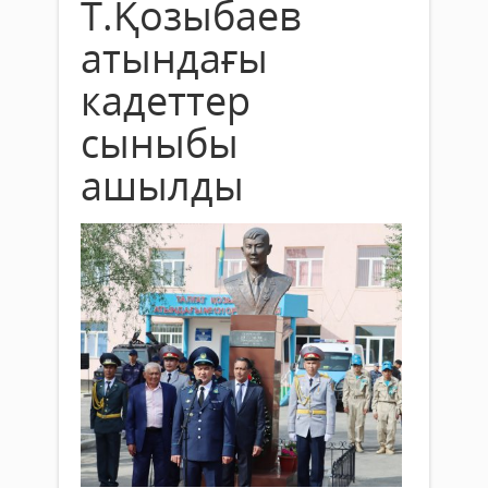
Т.Қозыбаев
атындағы
кадеттер
сыныбы
ашылды