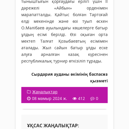
тыныштығын қорғаудағы ерлігі үшін ІІ
дәрежелі «Айбын» орденімен
марапатталды. Қайтыс болған Тартоғай
елді мекенінде және өзі туып өскен
О.Мәлібаев ауылындағы көшелерге батыр
ұлдың есімі берілді. Өзі оқыған орта
мектеп Талғат Қозыбаевтың есімімен
аталады. Жыл сайын батыр ұлды еске
алуға арналған казақ күресінен
республикалық турнир өткізіліп тұрады.
Сырдария ауданы әкімінің баспасөз
қызметі
Жаңалықтар
08 мамыр 2024 ж.
412
0
ҰҚСАС ЖАҢАЛЫҚТАР: