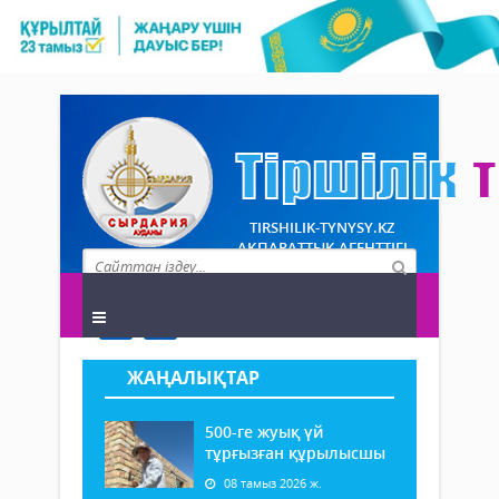
TIRSHILIK-TYNYSY.KZ
АҚПАРАТТЫҚ АГЕНТТІГІ
ЖАҢАЛЫҚТАР
500-ге жуық үй
тұрғызған құрылысшы
08 тамыз 2026 ж.