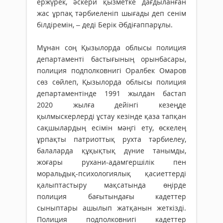
ержүрек, әскери қызметке дағдыланған
жас ұрпақ тәрбиеленіп шығады деп сенім
білдіремін, – деді Берік Әбдіғаппарұлы.
Мұнан соң Қызылорда облысы полиция
департаменті бастығының орынбасары,
полиция подполковнигі Оралбек Омаров
сөз сөйлеп, Қызылорда облысы полиция
департаментінде 1991 жылдан бастап
2020 жылға дейінгі кезеңде
қылмыскерлерді ұстау кезінде қаза тапқан
сақшылардың есімін мәңгі ету, өскелең
ұрпақты патриоттық рухта тәрбиелеу,
балаларда құқықтық дүние танымды,
жоғары рухани-адамгершілік пен
моральдық-психологиялық қасиеттерді
қалыптастыру мақсатында өңірде
полиция бағытындағы кадеттер
сыныптары ашылып жатқанын жеткізді.
Полиция подполковнигі кадеттер