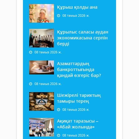
Құрыш қолды ана
08 тамыз 2026 ж.
Құрылыс саласы аудан
экономикасына серпін
берді
08 тамыз 2026 ж.
Азаматтардың
банкроттығында
қандай өзгеріс бар?
08 тамыз 2026 ж.
Шежірелі тарихтың
тамыры терең
08 тамыз 2026 ж.
Ақиқат таразысы –
«Абай жолында»
08 тамыз 2026 ж.