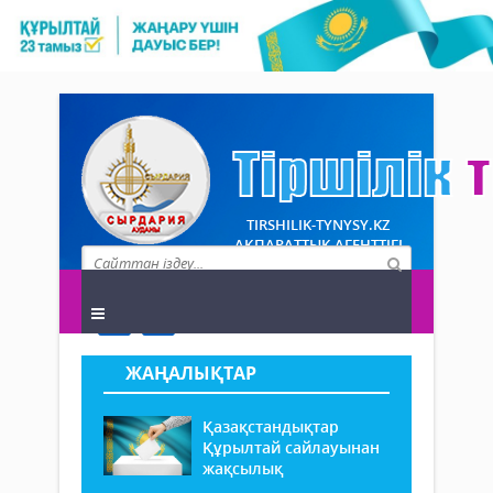
TIRSHILIK-TYNYSY.KZ
АҚПАРАТТЫҚ АГЕНТТІГІ
ЖАҢАЛЫҚТАР
Қазақстандықтар
Құрылтай сайлауынан
жақсылық