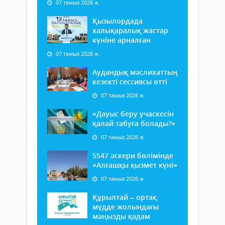
07 тамыз 2026 ж.
Қызылордада
халықаралық жастар
күніне арналған
07 тамыз 2026 ж.
Аудандық мәслихаттың
кезекті сессиясы өтті
07 тамыз 2026 ж.
«Дауыс беру учаскесін
қалай табуға болады?»
07 тамыз 2026 ж.
5547 әскери бөлімінде
«Алғашқы қызмет күні»
07 тамыз 2026 ж.
Құрылтай – ортақ
мүдде жолындағы
маңызды қадам