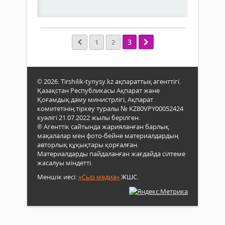
Толығырақ
3
1
2
© 2026. Tirshilik-tynysy.kz ақпараттық агенттігі.
Қазақстан Республикасы Ақпарат және
Қоғамдық даму министрлігі, Ақпарат
комитетінің тіркеу туралы № KZ80VPY00052424
куәлігі 21.07.2022 жылы берілген.
® Агенттік сайтында жарияланған барлық
мақалалар мен фото-бейне материалдардың
авторлық құқықтары қорғалған.
Материалдарды пайдаланған жағдайда сілтеме
жасалуы міндетті.
Меншік иесі:
«Сыр медиа»
ЖШС.