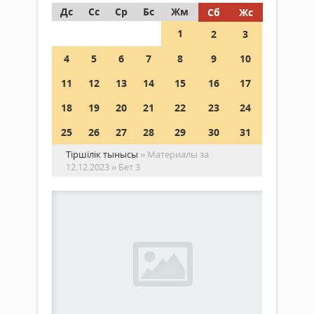
Дс
Сс
Ср
Бс
Жм
Сб
Жс
1
2
3
4
5
6
7
8
9
10
11
12
13
14
15
16
17
18
19
20
21
22
23
24
25
26
27
28
29
30
31
Тіршілік тынысы
» Материалы за
12.12.2023 » Бет 3
№
98
PDF
нұсқалар
газ
мұрағаты
...
12
желтоқсан
2023 ж.
316
0