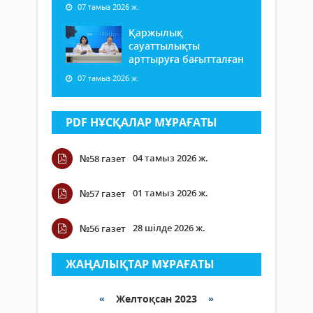
07 тамыз 2026 ж.
Қаржылық
сауаттылықты
арттыруға бағытталған
07 тамыз 2026 ж.
PDF НҰСҚАЛАР МҰРАҒАТЫ
04 тамыз 2026 ж.
№58 газет
01 тамыз 2026 ж.
№57 газет
28 шілде 2026 ж.
№56 газет
ЖАҢАЛЫҚТАР МҰРАҒАТЫ
«
Желтоқсан 2023
»