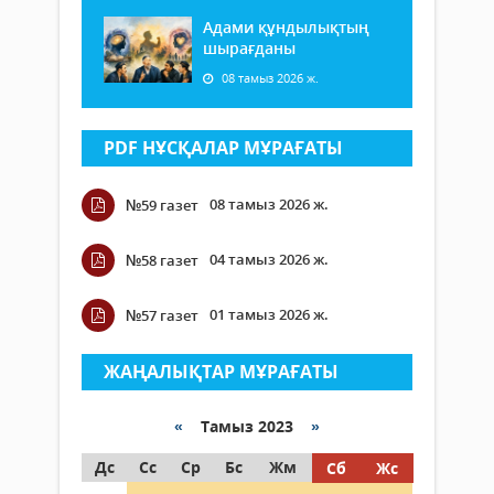
Адами құндылықтың
шырағданы
08 тамыз 2026 ж.
PDF НҰСҚАЛАР МҰРАҒАТЫ
08 тамыз 2026 ж.
№59 газет
04 тамыз 2026 ж.
№58 газет
01 тамыз 2026 ж.
№57 газет
ЖАҢАЛЫҚТАР МҰРАҒАТЫ
«
Тамыз 2023
»
Дс
Сс
Ср
Бс
Жм
Сб
Жс