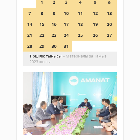
1
2
3
4
5
6
7
8
9
10
11
12
13
14
15
16
17
18
19
20
21
22
23
24
25
26
27
28
29
30
31
Тіршілік тынысы
» Материалы за Тамыз
2023 жылы
"А
па
мү
кез
Жаңалықтар
Бүгі
ауда
31 тамыз
әкімі
2023 ж.
Бері
588
0
Сәрм
Толығырақ
"Ama