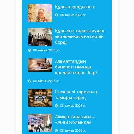
Құрыш қолды ана
08 тамыз 2026 ж.
Құрылыс саласы аудан
экономикасына серпін
берді
08 тамыз 2026 ж.
Азаматтардың
банкроттығында
қандай өзгеріс бар?
08 тамыз 2026 ж.
Шежірелі тарихтың
тамыры терең
08 тамыз 2026 ж.
Ақиқат таразысы –
«Абай жолында»
08 тамыз 2026 ж.