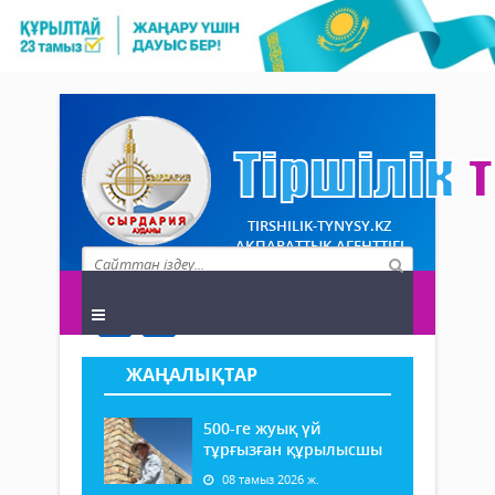
TIRSHILIK-TYNYSY.KZ
АҚПАРАТТЫҚ АГЕНТТІГІ
ЖАҢАЛЫҚТАР
500-ге жуық үй
тұрғызған құрылысшы
08 тамыз 2026 ж.