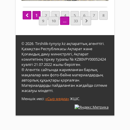
Қыз
жән
қала
еңбе
екі
1
2
3
4
5
6
7
8
арда
іргел
...
9
10
33
қаты
мект
жан
салы
қос
© 2026. Tirshilik-tynysy.kz ақпараттық агенттігі.
ғима
Қазақстан Республикасы Ақпарат және
пайд
Қоғамдық даму министрлігі, Ақпарат
беріл
комитетінің тіркеу туралы № KZ80VPY00052424
куәлігі 21.07.2022 жылы берілген.
® Агенттік сайтында жарияланған барлық
мақалалар мен фото-бейне материалдардың
авторлық құқықтары қорғалған.
Материалдарды пайдаланған жағдайда сілтеме
жасалуы міндетті.
Меншік иесі:
«Сыр медиа»
ЖШС.