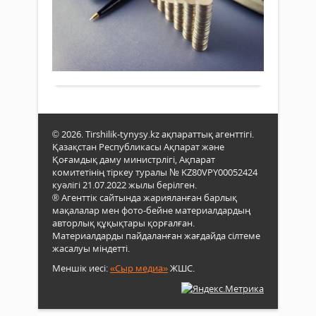
қос
18 шілде
декл
ак
ақы
2022 ж.
340
қа
тала
405
қаза
кір
етіл
0
қаты
кере
Толығырақ
ақпа
Бас
Егер
сұра
прок
емха
деп
акти
осы
хаба
қайт
қызм
жөні
өзі
ком
© 2026. Tirshilik-tynysy.kz ақпараттық агенттігі.
ұсын
Қазақстан Республикасы Ақпарат және
оты
алма
Қоғамдық даму министрлігі, Ақпарат
өтті,
онда
комитетінің тіркеу туралы № KZ80VPY00052424
деп
оны
куәлігі 21.07.2022 жылы берілген.
хаба
орын
® Агенттік сайтында жарияланған барлық
мақалалар мен фото-бейне материалдардың
авторлық құқықтары қорғалған.
Материалдарды пайдаланған жағдайда сілтеме
жасалуы міндетті.
Меншік иесі:
«Сыр медиа»
ЖШС.