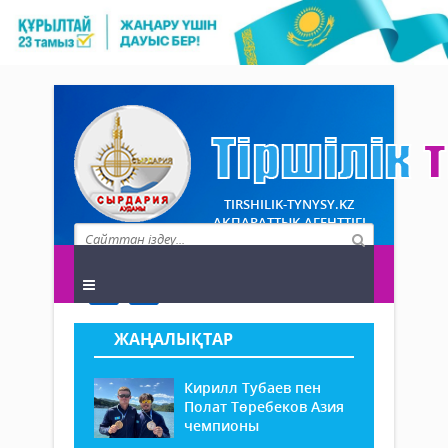
TIRSHILIK-TYNYSY.KZ
АҚПАРАТТЫҚ АГЕНТТІГІ
ЖАҢАЛЫҚТАР
Кирилл Тубаев пен
Полат Төребеков Азия
чемпионы