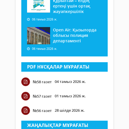
Құрылтай – елдің
ертеңі үшін ортақ
жауапкершілік
06 тамыз 2026 ж.
Open Air: Қызылорда
облысы полиция
департаменті
06 тамыз 2026 ж.
PDF НҰСҚАЛАР МҰРАҒАТЫ
04 тамыз 2026 ж.
№58 газет
01 тамыз 2026 ж.
№57 газет
28 шілде 2026 ж.
№56 газет
ЖАҢАЛЫҚТАР МҰРАҒАТЫ