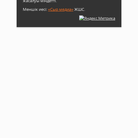
жасалуы міндетті.
Меншік иесі:
«Сыр медиа»
ЖШС.