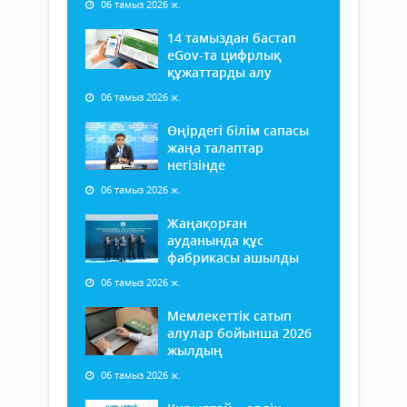
06 тамыз 2026 ж.
14 тамыздан бастап
еGov-та цифрлық
құжаттарды алу
06 тамыз 2026 ж.
Өңірдегі білім сапасы
жаңа талаптар
негізінде
06 тамыз 2026 ж.
Жаңақорған
ауданында құс
фабрикасы ашылды
06 тамыз 2026 ж.
Мемлекеттік сатып
алулар бойынша 2026
жылдың
06 тамыз 2026 ж.