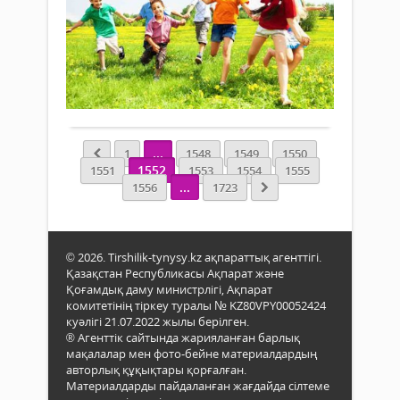
Жаңалықтар
ТЕТ
22 мамыр
2018 ж.
...
3 580
0
Толығырақ
...
1
1548
1549
1550
1552
1551
1553
1554
1555
...
1556
1723
© 2026. Tirshilik-tynysy.kz ақпараттық агенттігі.
Қазақстан Республикасы Ақпарат және
Қоғамдық даму министрлігі, Ақпарат
комитетінің тіркеу туралы № KZ80VPY00052424
куәлігі 21.07.2022 жылы берілген.
® Агенттік сайтында жарияланған барлық
мақалалар мен фото-бейне материалдардың
авторлық құқықтары қорғалған.
Материалдарды пайдаланған жағдайда сілтеме