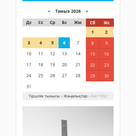
«
Тамыз 2026 »
Дс
Сс
Ср
Бс
Жм
Сб
Жс
1
2
3
4
5
6
7
8
9
10
11
12
13
14
15
16
17
18
19
20
21
22
23
24
25
26
27
28
29
30
31
Тіршілік тынысы
»
Жаңалықтар
» Бет 1552
ЫР
ОР
АМ
...
Жаңалықтар