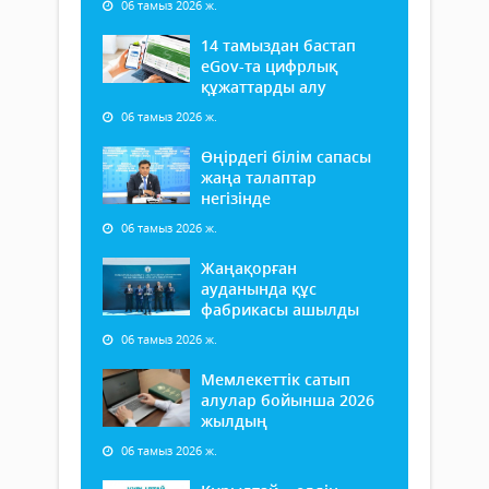
06 тамыз 2026 ж.
14 тамыздан бастап
еGov-та цифрлық
құжаттарды алу
06 тамыз 2026 ж.
Өңірдегі білім сапасы
жаңа талаптар
негізінде
06 тамыз 2026 ж.
Жаңақорған
ауданында құс
фабрикасы ашылды
06 тамыз 2026 ж.
Мемлекеттік сатып
алулар бойынша 2026
жылдың
06 тамыз 2026 ж.