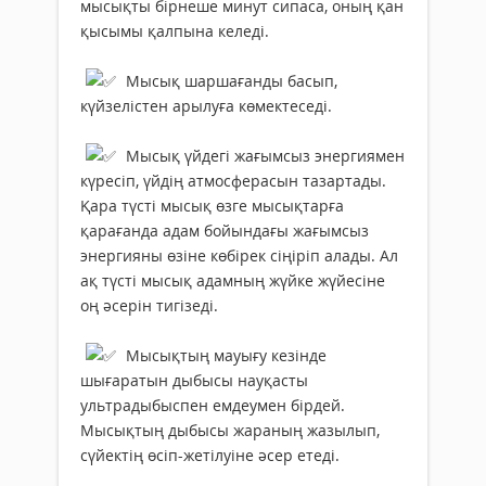
мысықты бірнеше минут сипаса, оның қан
қысымы қалпына келеді.
Мысық шаршағанды басып,
күйзелістен арылуға көмектеседі.
Мысық үйдегі жағымсыз энергиямен
күресіп, үйдің атмосферасын тазартады.
Қара түсті мысық өзге мысықтарға
қарағанда адам бойындағы жағымсыз
энергияны өзіне көбірек сіңіріп алады. Ал
ақ түсті мысық адамның жүйке жүйесіне
оң әсерін тигізеді.
Мысықтың мауығу кезінде
шығаратын дыбысы науқасты
ультрадыбыспен емдеумен бірдей.
Мысықтың дыбысы жараның жазылып,
сүйектің өсіп-жетілуіне әсер етеді.