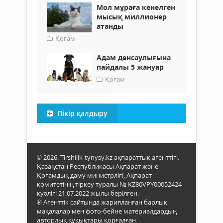
Мол мұраға кенелген
мысық миллионер
атанды
Қоғам
Адам денсаулығына
пайдалы 5 жануар
Қоғам
Пікір қалдыру
© 2026. Tirshilik-tynysy.kz ақпараттық агенттігі.
Қазақстан Республикасы Ақпарат және
Қоғамдық даму министрлігі, Ақпарат
комитетінің тіркеу туралы № KZ80VPY00052424
куәлігі 21.07.2022 жылы берілген.
® Агенттік сайтында жарияланған барлық
мақалалар мен фото-бейне материалдардың
авторлық құқықтары қорғалған.