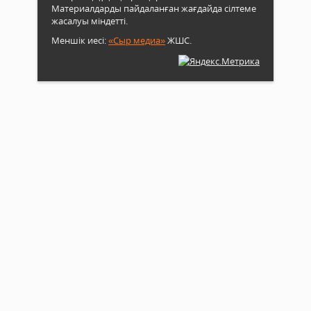
Материалдарды пайдаланған жағдайда сілтеме
жасалуы міндетті.
Меншік иесі:
«Сыр медиа»
ЖШС.