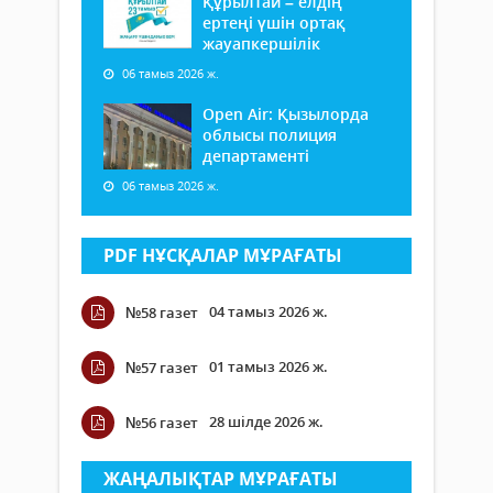
Құрылтай – елдің
ертеңі үшін ортақ
жауапкершілік
06 тамыз 2026 ж.
Open Air: Қызылорда
облысы полиция
департаменті
06 тамыз 2026 ж.
PDF НҰСҚАЛАР МҰРАҒАТЫ
04 тамыз 2026 ж.
№58 газет
01 тамыз 2026 ж.
№57 газет
28 шілде 2026 ж.
№56 газет
ЖАҢАЛЫҚТАР МҰРАҒАТЫ