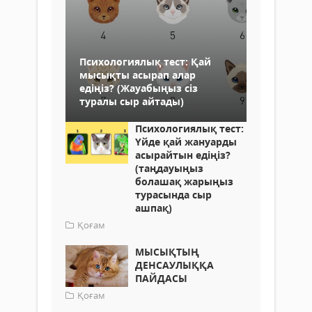
Психологиялық тест: Қай
мысықты асырап алар
едіңіз? (Жауабыңыз сіз
туралы сыр айтады)
Психологиялық тест:
Үйде қай жануарды
асырайтын едіңіз?
(таңдауыңыз
болашақ жарыңыз
турасында сыр
ашпақ)
Қоғам
МЫСЫҚТЫҢ
ДЕНСАУЛЫҚҚА
ПАЙДАСЫ
Қоғам