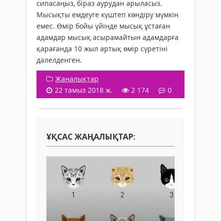
сипасаңыз, біраз аурудан арыласыз.
Мысықты емдеуге күштеп көндіру мүмкін
емес. Өмір бойы үйінде мысық ұстаған
адамдар мысық асырамайтын адамдарға
қарағанда 10 жыл артық өмір сүретіні
дәлелденген.
Жаңалықтар
22 тамыз 2018 ж.
2 174
0
ҰҚСАС ЖАҢАЛЫҚТАР: