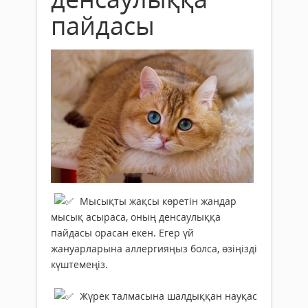
пайдасы
Мысықты жақсы көретін жандар
мысық асыраса, оның денсаулыққа
пайдасы орасан екен. Егер үй
жануарларына аллергияңыз болса, өзіңізді
күштемеңіз.
Жүрек талмасына шалдыққан науқас