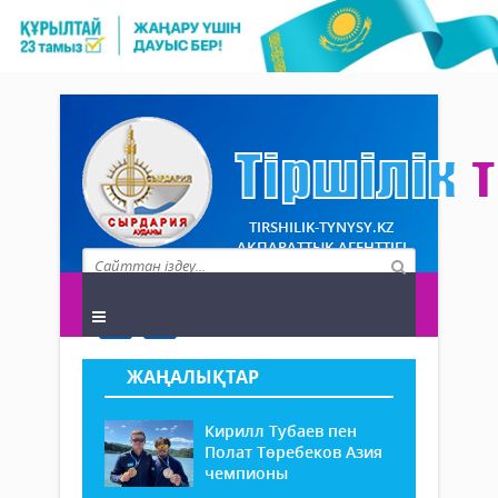
TIRSHILIK-TYNYSY.KZ
АҚПАРАТТЫҚ АГЕНТТІГІ
ЖАҢАЛЫҚТАР
Кирилл Тубаев пен
Полат Төребеков Азия
чемпионы