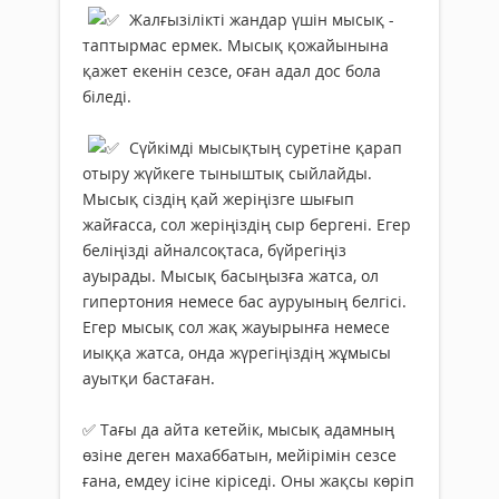
Жалғызілікті жандар үшін мысық -
таптырмас ермек. Мысық қожайынына
қажет екенін сезсе, оған адал дос бола
біледі.
Сүйкімді мысықтың суретіне қарап
отыру жүйкеге тыныштық сыйлайды.
Мысық сіздің қай жеріңізге шығып
жайғасса, сол жеріңіздің сыр бергені. Егер
беліңізді айналсоқтаса, бүйрегіңіз
ауырады. Мысық басыңызға жатса, ол
гипертония немесе бас ауруының белгісі.
Егер мысық сол жақ жауырынға немесе
иыққа жатса, онда жүрегіңіздің жұмысы
ауытқи бастаған.
✅ Тағы да айта кетейік, мысық адамның
өзіне деген махаббатын, мейірімін сезсе
ғана, емдеу ісіне кіріседі. Оны жақсы көріп