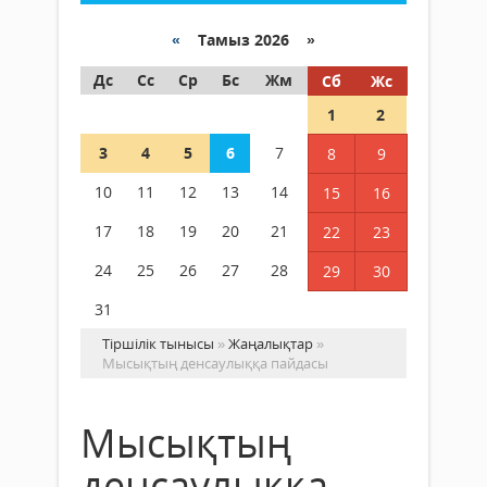
«
Тамыз 2026 »
Дс
Сс
Ср
Бс
Жм
Сб
Жс
1
2
3
4
5
6
7
8
9
10
11
12
13
14
15
16
17
18
19
20
21
22
23
24
25
26
27
28
29
30
31
Тіршілік тынысы
»
Жаңалықтар
»
Мысықтың денсаулыққа пайдасы
Мысықтың
денсаулыққа