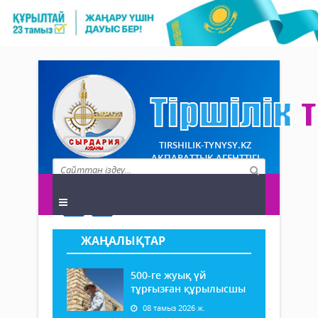
TIRSHILIK-TYNYSY.KZ
АҚПАРАТТЫҚ АГЕНТТІГІ
ЖАҢАЛЫҚТАР
500-ге жуық үй
тұрғызған құрылысшы
08 тамыз 2026 ж.