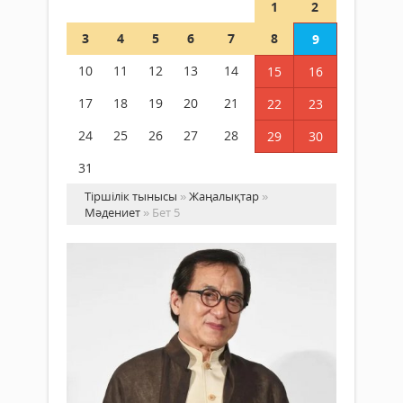
1
2
3
4
5
6
7
8
9
10
11
12
13
14
15
16
17
18
19
20
21
22
23
24
25
26
27
28
29
30
31
Тіршілік тынысы
»
Жаңалықтар
»
Мәдениет
» Бет 5
Ма
Дж
Ча
Мәдениет
ки
12
түс
желтоқсан
2025 ж.
Әйгі
531
акте
0
Дже