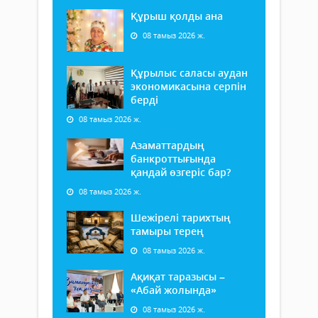
Құрыш қолды ана
08 тамыз 2026 ж.
Құрылыс саласы аудан
экономикасына серпін
берді
08 тамыз 2026 ж.
Азаматтардың
банкроттығында
қандай өзгеріс бар?
08 тамыз 2026 ж.
Шежірелі тарихтың
тамыры терең
08 тамыз 2026 ж.
Ақиқат таразысы –
«Абай жолында»
08 тамыз 2026 ж.