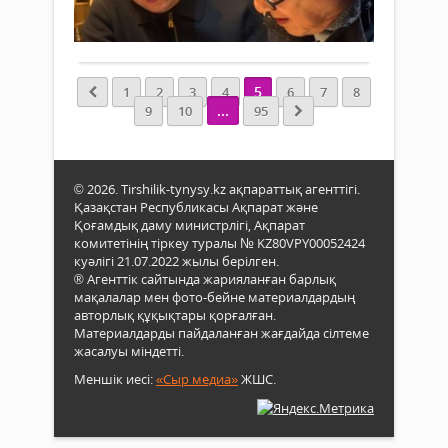
0
14
газе
Ома
өңір
95
Толығырақ
Дже
келг
жыл
Чан
180-
мен
хал
ге
қаза
жоб
5
1
2
3
4
6
7
8
жуы
әдеб
—
...
9
10
95
деле
көрн
«Дос
өңір
өкілі,
Бога
маң
ғалы
Ульт
мәд
ұста
филь
© 2026. Tirshilik-tynysy.kz ақпараттық агенттігі.
жән
Әуел
қосы
Қазақстан Республикасы Ақпарат және
руха
Қоң
Қоғамдық даму министрлігі, Ақпарат
ныс
120
комитетінің тіркеу туралы № KZ80VPY00052424
арал
жыл
куәлігі 21.07.2022 жылы берілген.
елді
арна
® Агенттік сайтында жарияланған барлық
тари
ақы
мақалалар мен фото-бейне материалдардың
мен
мүш
авторлық құқықтары қорғалған.
дәстү
өтті..
Материалдарды пайдаланған жағдайда сілтеме
жасалуы міндетті.
Меншік иесі:
«Сыр медиа»
ЖШС.