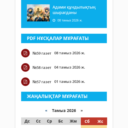
Адами құндылықтың
шырағданы
08 тамыз 2026 ж.
PDF НҰСҚАЛАР МҰРАҒАТЫ
08 тамыз 2026 ж.
№59 газет
04 тамыз 2026 ж.
№58 газет
01 тамыз 2026 ж.
№57 газет
ЖАҢАЛЫҚТАР МҰРАҒАТЫ
«
Тамыз 2026 »
Дс
Сс
Ср
Бс
Жм
Сб
Жс