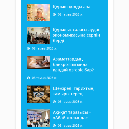
Құрыш қолды ана
08 тамыз 2026 ж.
Құрылыс саласы аудан
экономикасына серпін
берді
08 тамыз 2026 ж.
Азаматтардың
банкроттығында
қандай өзгеріс бар?
08 тамыз 2026 ж.
Шежірелі тарихтың
тамыры терең
08 тамыз 2026 ж.
Ақиқат таразысы –
«Абай жолында»
08 тамыз 2026 ж.