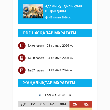
Адами құндылықтың
шырағданы
08 тамыз 2026 ж.
PDF НҰСҚАЛАР МҰРАҒАТЫ
08 тамыз 2026 ж.
№59 газет
04 тамыз 2026 ж.
№58 газет
01 тамыз 2026 ж.
№57 газет
ЖАҢАЛЫҚТАР МҰРАҒАТЫ
«
Тамыз 2026 »
Дс
Сс
Ср
Бс
Жм
Сб
Жс