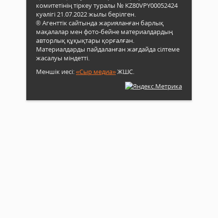
комитетінің тіркеу туралы № KZ80VPY00052424
куәлігі 21.07.2022 жылы берілген.
® Агенттік сайтында жарияланған барлық
мақалалар мен фото-бейне материалдардың
авторлық құқықтары қорғалған.
Материалдарды пайдаланған жағдайда сілтеме
жасалуы міндетті.
Меншік иесі:
«Сыр медиа»
ЖШС.