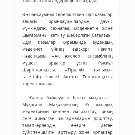
тақырыптағы әндерді де шырқады.
Ән байқауында төрелік еткен әділ қазылар
алқасы орындаушылардың дауыс
мүмкіндігін, сахналық мәдениетін және
шығарманы жеткізу шеберлігін бағалады.
Әділ қазылар құрамында аудандық
мәдениет үйінің әдіскері Нағипа
Нәденқызы, «Ақ әжелер» ансамблінің
мүшесі, ардагер ұстаз Рыскүл
Шәріпжанқызы, «Тіршілік тынысы»
газетінің тілшісі Ақтоты Темірханқызы
төрелік жасады.
– Жалпы байқаудың басты мақсаты –
Мұқағали Мақатаевтың 95 жылдық
мерейтойын кеңінен насихаттау, оның
әнге айналған шығармаларын дәріптеу,
талапкерлердің өнерге деген
сүйіспеншілігін арттыру және ұрпақтар