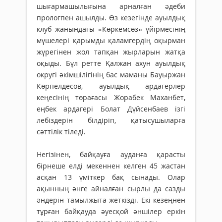
шығармашылығына арналған әде­би
прологпен ашылды. Өз кезегінде ауылдық
клуб жанындағы «Көркемсөз» үйірмесінің
мүшелері қарымды қалам­гердің оқырман
жүрегінен жол тапқан жырларын жатқа
оқыды. Бұл ретте Қалжан ахун ауылдық
округі әкімшілігінің бас маманы Бауыржан
Көрпелдесов, ауылдық ардагерлер
кеңесінің төрағасы Жорабек Маханбет,
еңбек ардагері Болат Дүйсенбаев ізгі
лебіздерін білдіріп, қатысушыларға
сәттілік тіледі.
Негізінен, байқауға ауданға қарасты
бірнеше елді мекеннен келген 45 жастан
асқан 13 үміткер бақ сынады. Олар
ақынның әнге айналған сырлы да сазды
әндерін тамылжыта жеткізді. Екі кезеңнен
тұрған байқауда әуесқой әншілер еркін