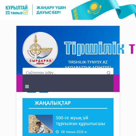
TIRSHILIK-TYNYSY.KZ
АҚПАРАТТЫҚ АГЕНТТІГІ
ЖАҢАЛЫҚТАР
500-ге жуық үй
тұрғызған құрылысшы
08 тамыз 2026 ж.