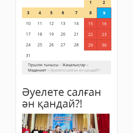
1
2
3
4
5
6
7
8
9
10
11
12
13
14
15
16
17
18
19
20
21
22
23
24
25
26
27
28
29
30
31
Тіршілік тынысы
»
Жаңалықтар
»
Мәдениет
» Әуелете салған ән қандай?!
Әуелете салған
ән қандай?!