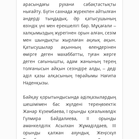
арасындағы рухани сабақтастықты
нығайту. Бүгін сахнада жүрекпен айтылған
әндерді тыңдадық. Әр қатысушының
өзіндік үні мен ерекшелігі бар. Мұқағали –
халқымыздың жүре­гінен орын алған, сезім
мен шындықты жырлаған ақиық ақын.
Қатысушылар ақынның өлеңдерінен
өмірге деген махаббатты, туған жерге
деген сағынышты, адам жанының терең
толғанысын айқын сезіндіре алды, – деді
әділ қазы алқасының төрайымы Нағипа
Нәденқызы.
Байқау қорытындысында әділ­қазылардың
шешімімен бас жүлдені тереңөзектік
Жанар Күзембаева, І орынды қоғалыкөлдік
Гүлмира Байдалиева, ІІ орынды
аманкелділік Асылхан Жұмаділдаев, ІІІ
орынды қалжан ахундық Жеңіскүл