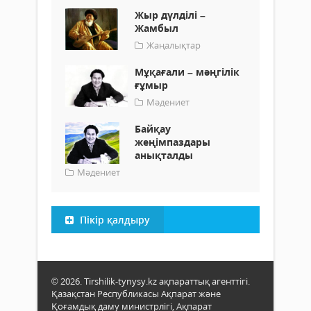
Жыр дүлділі –
Жамбыл
Жаңалықтар
Мұқағали – мәңгілік
ғұмыр
Мәдениет
Байқау
жеңімпаздары
анықталды
Мәдениет
Пікір қалдыру
© 2026. Tirshilik-tynysy.kz ақпараттық агенттігі.
Қазақстан Республикасы Ақпарат және
Қоғамдық даму министрлігі, Ақпарат