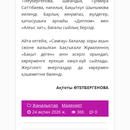
Тілеубергенова, шағандық Гүлмира
Сәттібаева, нағилық Бақыткүл Шынымова
ие­ленді. Барлық жеңімпаз, жүлдегер,
қатысушыға арнайы «Диплом» мен
«Алғыс хат», бағалы сыйлық берілді.
Айта кетейік, «Самғау» балалар хоры ақын
сөзіне жазылған Бақтығали Жұмалиннің
«Бақыт деген» әнін әсерлі орындап,
көрерменге ерекше көңіл-күй сыйлады.
Жергілікті өнерпаздар да көрермен
қошеметіне бөленді.
Ақтоты ӨТЕПБЕРГЕНОВА
Жаңалықтар
/
Мәдениет
24 ақпан 2026 ж.
366
0