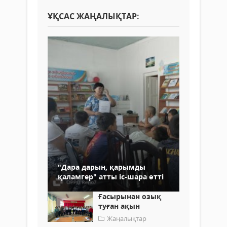
ҰҚСАС ЖАҢАЛЫҚТАР:
"Дара дарын, қарымды
қаламгер" атты іс-шара өтті
Ғасырынан озық
туған ақын
Жаңалықтар