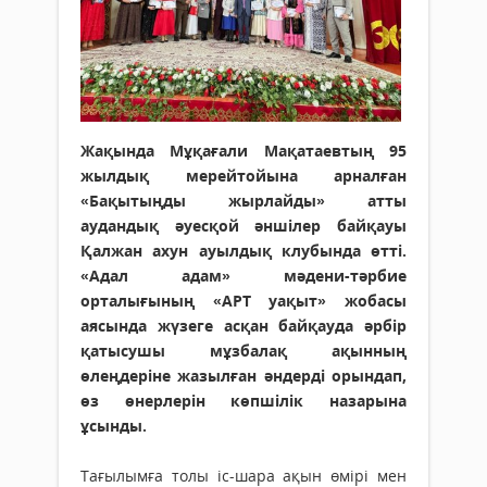
Жақында Мұқағали Мақатаевтың 95
жылдық мерейтойына арналған
«Бақытыңды жырлайды» атты
аудандық әуесқой әншілер байқауы
Қалжан ахун ауылдық клубында өтті.
«Адал адам» мәдени-тәрбие
орталығының «АРТ уақыт» жобасы
аясында жүзеге асқан байқауда әрбір
қатысушы мұзбалақ ақынның
өлеңдеріне жазылған әндерді орындап,
өз өнерлерін көпшілік назарына
ұсынды.
Тағылымға толы іс-шара ақын өмірі мен