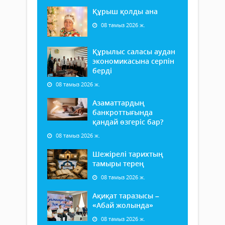
Құрыш қолды ана
08 тамыз 2026 ж.
Құрылыс саласы аудан
экономикасына серпін
берді
08 тамыз 2026 ж.
Азаматтардың
банкроттығында
қандай өзгеріс бар?
08 тамыз 2026 ж.
Шежірелі тарихтың
тамыры терең
08 тамыз 2026 ж.
Ақиқат таразысы –
«Абай жолында»
08 тамыз 2026 ж.