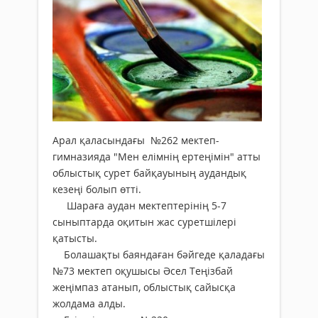
Арал қаласындағы №262 мектеп-
гимназияда "Мен елімнің ертеңімін" атты
облыстық сурет байқауының аудандық
кезеңі болып өтті.
Шараға аудан мектептерінің 5-7
сыныптарда оқитын жас суретшілері
қатысты.
Болашақты баяндаған бәйгеде қаладағы
№73 мектеп оқушысы Әсел Теңізбай
жеңімпаз атанып, облыстық сайысқа
жолдама алды.