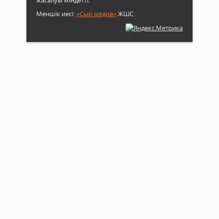
Меншік иесі:
«Сыр медиа»
ЖШС.