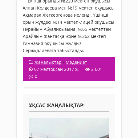
Екінші орынды №220 мектеп оқушысы
Ұлпан Көлдеева мен №19 мектеп оқушысы
Ақмарал Жеткергенова иеленді. Үшінші
орын жүлдесі №14 мектеп-лицей оқушысы
Нұрайым Абуалиқызына, №65 мектептен
Арайлым Жантасқа және №262 мектеп-
гимназия оқушысы Жұлдыз
Серікқалиеваға табысталды.
Жаңалықтар
/
Мәдениет
07 желтоқсан 2017 ж.
2 601
0
ҰҚСАС ЖАҢАЛЫҚТАР: