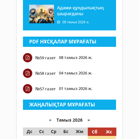
Адами құндылықтың
шырағданы
08 тамыз 2026 ж.
PDF НҰСҚАЛАР МҰРАҒАТЫ
08 тамыз 2026 ж.
№59 газет
04 тамыз 2026 ж.
№58 газет
01 тамыз 2026 ж.
№57 газет
ЖАҢАЛЫҚТАР МҰРАҒАТЫ
«
Тамыз 2026 »
Дс
Сс
Ср
Бс
Жм
Сб
Жс