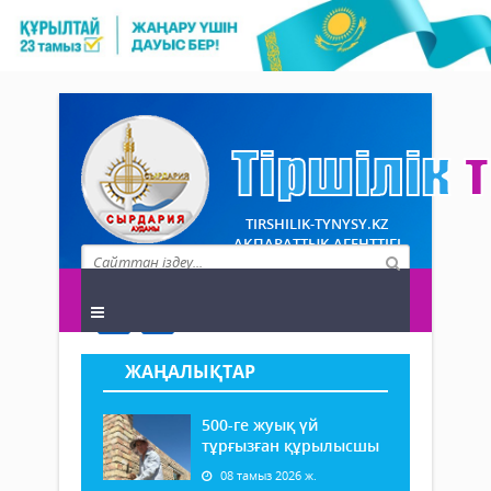
TIRSHILIK-TYNYSY.KZ
АҚПАРАТТЫҚ АГЕНТТІГІ
ЖАҢАЛЫҚТАР
500-ге жуық үй
тұрғызған құрылысшы
08 тамыз 2026 ж.