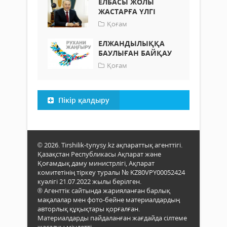
ЕЛБАСЫ ЖОЛЫ
ЖАСТАРҒА ҮЛГІ
Қоғам
ЕЛЖАНДЫЛЫҚҚА
БАУЛЫҒАН БАЙҚАУ
Қоғам
Пікір қалдыру
© 2026. Tirshilik-tynysy.kz ақпараттық агенттігі.
Қазақстан Республикасы Ақпарат және
Қоғамдық даму министрлігі, Ақпарат
комитетінің тіркеу туралы № KZ80VPY00052424
куәлігі 21.07.2022 жылы берілген.
® Агенттік сайтында жарияланған барлық
мақалалар мен фото-бейне материалдардың
авторлық құқықтары қорғалған.
Материалдарды пайдаланған жағдайда сілтеме
жасалуы міндетті.