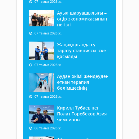
07 тамыз 2026 ж.
Ауыл шаруашылығы –
өңір экономикасының
негізгі
07 тамыз 2026 ж.
Жаңақорғанда су
тарату станциясы іске
қосылды
07 тамыз 2026 ж.
Аудан әкімі жөндеуден
өткен терапия
бөлімшесінің
07 тамыз 2026 ж.
Кирилл Тубаев пен
Полат Төребеков Азия
чемпионы
06 тамыз 2026 ж.