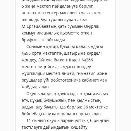
5 жаңа мектеп пайдалануға беріліп,
апатты мектептер мәселесі толығымен
шешілді. Бұл туралы аудан әкімі
М.Ергешбаевтың қатысуымен Өңірлік
коммуникациялық қызметте өткен
брифингтте айтылды.
Сонымен қатар, Қазалы қаласындағы
№95 орта мектептің шатырына күрделі
жөндеу, Әйтеке би кентіндегі №266
мектеп-лицейге ағымдағы жөндеу
жүргізілді.3 мектеп-лицей, гимназия және
оқушылар үйі робототехника кабинетімен
жабдықталды.
Оқушылардың қауіпсіздігін қамтамасыз
ету, құқық бұзушылық пен қылмыстың
алдын алу бағытында барлық 36 мектепке
бейнебақылау камералары орнатылды.
11 сынып оқушыларын ұлттық бірыңғай
тестілеуге дайындығын күшейту