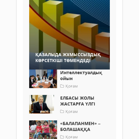
ҚАЗАЛЫДА ЖҰМЫССЫЗДЫҚ
КӨРСЕТКІШІ ТӨМЕНДЕДІ
Интеллектуалдық
ойын
Қоғам
ЕЛБАСЫ ЖОЛЫ
ЖАСТАРҒА ҮЛГІ
Қоғам
«БАЛАПАНМЕН» –
БОЛАШАҚҚА
Қоғам