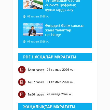
14 тамыздан бастап
еGov-та цифрлық
құжаттарды алу
06 тамыз 2026 ж.
Өңірдегі білім сапасы
жаңа талаптар
негізінде
06 тамыз 2026 ж.
PDF НҰСҚАЛАР МҰРАҒАТЫ
04 тамыз 2026 ж.
№58 газет
01 тамыз 2026 ж.
№57 газет
28 шілде 2026 ж.
№56 газет
ЖАҢАЛЫҚТАР МҰРАҒАТЫ