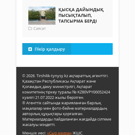
ҚЫСҚА ДАЙЫНДЫҚ
ПЫСЫҚТАЛЫП,
ТАПСЫРМА БЕРДІ
Саясат
Пікір қалдыру
© 2026. Tirshilik-tynysy.kz ақпараттық агенттігі.
Қазақстан Республикасы Ақпарат және
Қоғамдық даму министрлігі, Ақпарат
комитетінің тіркеу туралы № KZ80VPY00052424
куәлігі 21.07.2022 жылы берілген.
® Агенттік сайтында жарияланған барлық
мақалалар мен фото-бейне материалдардың
авторлық құқықтары қорғалған.
Материалдарды пайдаланған жағдайда сілтеме
жасалуы міндетті.
Меншік иесі:
«Сыр медиа»
ЖШС.