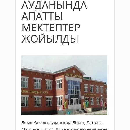
АУДАНЫНДА
АПАТТЫ
МЕКТЕПТЕР
ЖОЙЫЛДЫ
Биыл Қазалы ауданында Бірлік, Лахалы,
Майдакөл, Шилі, Шәкен елді мекендерінен