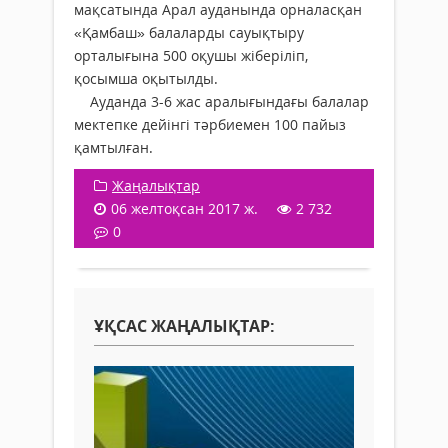
мақсатында Арал ауданында орналасқан
«Қамбаш» балаларды сауықтыру
орталығына 500 оқушы жіберіліп,
қосымша оқытылды.
Ауданда 3-6 жас аралығындағы балалар
мектепке дейінгі тәрбиемен 100 пайыз
қамтылған.
Жаңалықтар
06 желтоқсан 2017 ж.
2 732
0
ҰҚСАС ЖАҢАЛЫҚТАР: