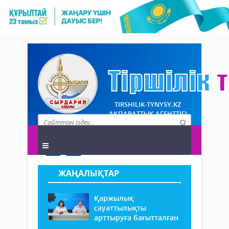
TIRSHILIK-TYNYSY.KZ
АҚПАРАТТЫҚ АГЕНТТІГІ
ЖАҢАЛЫҚТАР
Қаржылық
сауаттылықты
арттыруға бағытталған