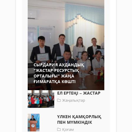
СЫРДАРИЯ АУДАНДЫҚ
"ЖАСТАР РЕСУРСТЫҚ
ОРТАЛЫҒЫ" ЖАҢА
ҒИМАРАТҚА КӨШТІ
ЕЛ ЕРТЕҢІ – ЖАСТАР
Жаңалықтар
ҮЛКЕН ҚАМҚОРЛЫҚ
ПЕН МҮМКІНДІК
Қоғам