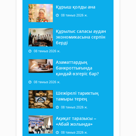
Құрыш қолды ана
08 тамыз 2026 ж.
Құрылыс саласы аудан
экономикасына серпін
берді
08 тамыз 2026 ж.
Азаматтардың
банкроттығында
қандай өзгеріс бар?
08 тамыз 2026 ж.
Шежірелі тарихтың
тамыры терең
08 тамыз 2026 ж.
Ақиқат таразысы –
«Абай жолында»
08 тамыз 2026 ж.