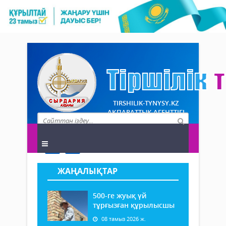
TIRSHILIK-TYNYSY.KZ
АҚПАРАТТЫҚ АГЕНТТІГІ
ЖАҢАЛЫҚТАР
500-ге жуық үй
тұрғызған құрылысшы
08 тамыз 2026 ж.