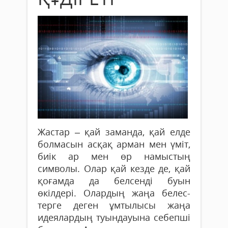
Жастар – қай заманда, қай елде
болмасын асқақ арман мен үміт,
биік ар мен өр намыстың
символы. Олар қай кезде де, қай
қоғамда да белсенді буын
өкілдері. Олардың жаңа белес­
терге деген ұмтылысы жаңа
идеялардың туындауына себепші