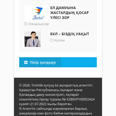
ЕЛ ДАМУЫНА
ЖАСТАРДЫҢ ҚОСАР
ҮЛЕСІ ЗОР
Жаңалықтар
БҰЛ – БІЗДІҢ УАҚЫТ
Қоғам
Пікір қалдыру
© 2026. Tirshilik-tynysy.kz ақпараттық агенттігі.
Қазақстан Республикасы Ақпарат және
Қоғамдық даму министрлігі, Ақпарат
комитетінің тіркеу туралы № KZ80VPY00052424
куәлігі 21.07.2022 жылы берілген.
® Агенттік сайтында жарияланған барлық
мақалалар мен фото-бейне материалдардың