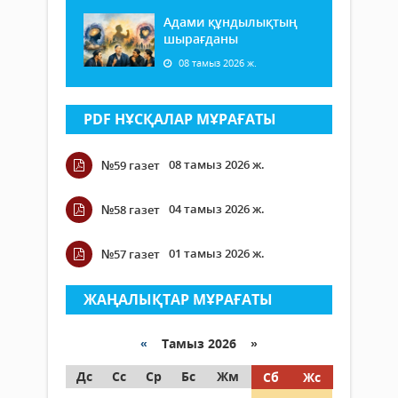
Адами құндылықтың
шырағданы
08 тамыз 2026 ж.
PDF НҰСҚАЛАР МҰРАҒАТЫ
08 тамыз 2026 ж.
№59 газет
04 тамыз 2026 ж.
№58 газет
01 тамыз 2026 ж.
№57 газет
ЖАҢАЛЫҚТАР МҰРАҒАТЫ
«
Тамыз 2026 »
Дс
Сс
Ср
Бс
Жм
Сб
Жс