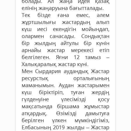
болады. Ал жаңа идея қазақ
елінің жаңаруына бағытталады.
Тек бізде ғана емес, әлем
жұртшылығы жастардың алып
күш иесі екендігін мойындап,
олармен санасады. Сондықтан
бір жылдың айтулы бір күнін
арнайы жастар мерекесі етіп
белгілеген. Яғни 12 тамыз –
Халықаралық жас­тар күні.
Мен Сырдария аудандық Жастар
ресурстық орталығының
маманымын. Аудан жастарымен
күш біріктіріп, туған жердің
гүлденуіне үлесімізді қосу
мақсатында біршама жұмыстар
атқардық. Өзімізді дамытуға
берілген үлкен мүмкіндігіміз,
Елбасының 2019 жылды – Жас­тар