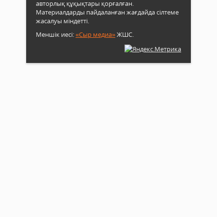
авторлық құқықтары қорғалған.
Материалдарды пайдаланған жағдайда сілтеме
жасалуы міндетті.
Меншік иесі:
«Сыр медиа»
ЖШС.