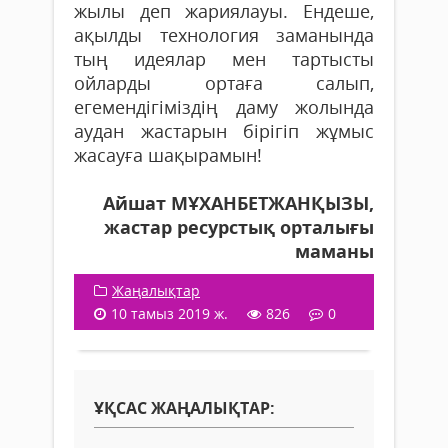
жылы деп жариялауы. Ендеше,
ақылды технология заманында
тың идеялар мен тартысты
ойларды ортаға салып,
егемендігіміздің даму жолында
аудан жастарын бірігіп жұмыс
жасауға шақырамын!
Айшат МҰХАНБЕТЖАНҚЫЗЫ,
жастар ресурстық орталығы
маманы
Жаңалықтар
10 тамыз 2019 ж.
826
0
ҰҚСАС ЖАҢАЛЫҚТАР: