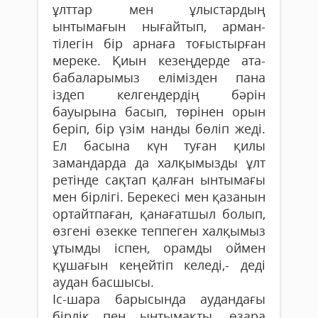
ұлттар мен ұлыстардың
ынтымағын нығайтып, арман-
тілегін бір арнаға тоғыстырған
мереке. Қиын кезеңдерде ата-
бабаларымыз елімізден пана
іздеп келгендердің бәрін
бауырына басып, төрінен орын
беріп, бір үзім нанды бөліп жеді.
Ел басына күн туған қилы
замандарда да халқымызды ұлт
ретінде сақтап қалған ынтымағы
мен бірлігі. Берекесі мен қазанын
ортайтпаған, қанағатшыл болып,
өзгені өзекке теппеген халқымыз
ұтымды іспен, орамды оймен
құшағын кеңейтіп келеді,- деді
аудан басшысы.
Іс-шара барысында аудандағы
бірлік пен ынтымақты, өзара