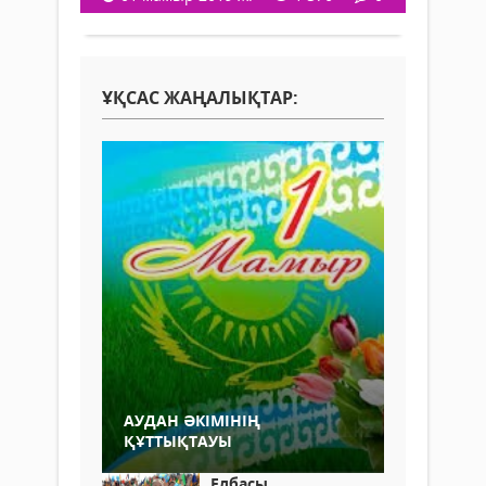
ҰҚСАС ЖАҢАЛЫҚТАР:
АУДАН ӘКІМІНІҢ
ҚҰТТЫҚТАУЫ
Елбасы