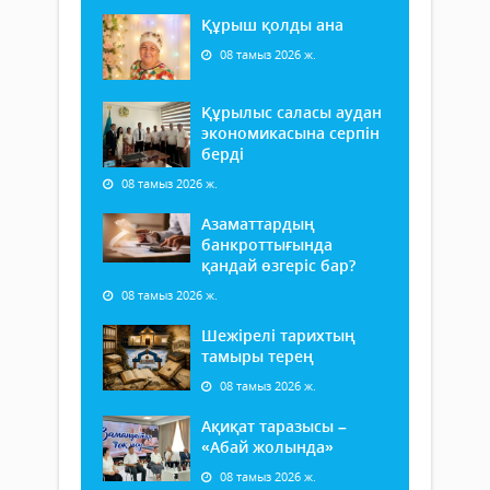
Құрыш қолды ана
08 тамыз 2026 ж.
Құрылыс саласы аудан
экономикасына серпін
берді
08 тамыз 2026 ж.
Азаматтардың
банкроттығында
қандай өзгеріс бар?
08 тамыз 2026 ж.
Шежірелі тарихтың
тамыры терең
08 тамыз 2026 ж.
Ақиқат таразысы –
«Абай жолында»
08 тамыз 2026 ж.