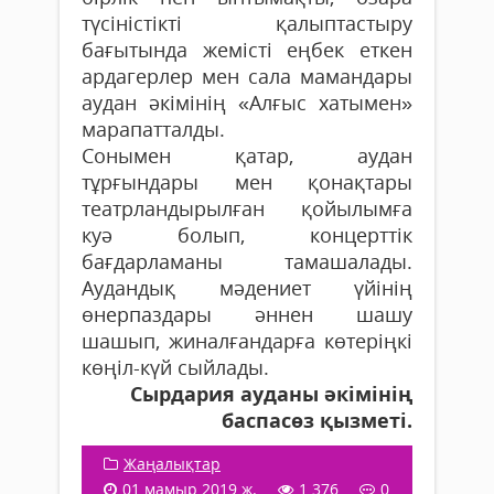
түсіністікті қалыптастыру
бағытында жемісті еңбек еткен
ардагерлер мен сала мамандары
аудан әкімінің «Алғыс хатымен»
марапатталды.
Сонымен қатар, аудан
тұрғындары мен қонақтары
театрландырылған қойылымға
куә болып, концерттік
бағдарламаны тамашалады.
Аудандық мәдениет үйінің
өнерпаздары әннен шашу
шашып, жиналғандарға көтеріңкі
көңіл-күй сыйлады.
Сырдария ауданы әкімінің
баспасөз қызметі.
Жаңалықтар
01 мамыр 2019 ж.
1 376
0