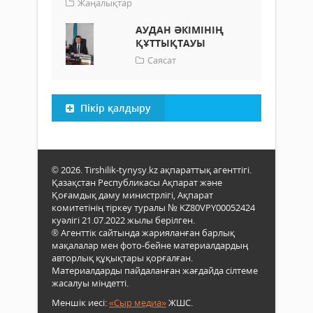
Жаңалықтар
АУДАН ӘКІМІНІҢ
ҚҰТТЫҚТАУЫ
Саясат
Пікір қалдыру
© 2026. Tirshilik-tynysy.kz ақпараттық агенттігі.
Қазақстан Республикасы Ақпарат және
Қоғамдық даму министрлігі, Ақпарат
комитетінің тіркеу туралы № KZ80VPY00052424
куәлігі 21.07.2022 жылы берілген.
® Агенттік сайтында жарияланған барлық
мақалалар мен фото-бейне материалдардың
авторлық құқықтары қорғалған.
Материалдарды пайдаланған жағдайда сілтеме
жасалуы міндетті.
Меншік иесі:
«Сыр медиа»
ЖШС.