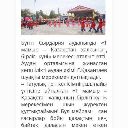
Бүгін Сырдария ауданында «1
мамыр – Қазақстан халқының
бірлігі күні» мерекесі аталып өтті.
Аудан орталығына жиналған
көпшілікті аудан әкімі Ғ.Қазантаев
шуақты мерекемен құттықтады.
– Татулық пен келісімнің шынайы
үлгісіне айналған «1 мамыр –
Қазақстан халқының бірлігі күні»
мерекесімен шын жүректен
құттықтаймын! Бұл мейрам – сан
ғасырлар бойы қазақтың кең
байтақ даласын мекен еткен