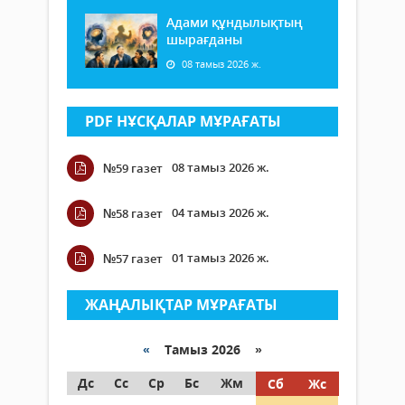
Адами құндылықтың
шырағданы
08 тамыз 2026 ж.
PDF НҰСҚАЛАР МҰРАҒАТЫ
08 тамыз 2026 ж.
№59 газет
04 тамыз 2026 ж.
№58 газет
01 тамыз 2026 ж.
№57 газет
ЖАҢАЛЫҚТАР МҰРАҒАТЫ
«
Тамыз 2026 »
Дс
Сс
Ср
Бс
Жм
Сб
Жс