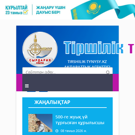
TIRSHILIK-TYNYSY.KZ
АҚПАРАТТЫҚ АГЕНТТІГІ
ЖАҢАЛЫҚТАР
500-ге жуық үй
тұрғызған құрылысшы
08 тамыз 2026 ж.