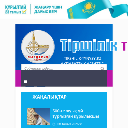
TIRSHILIK-TYNYSY.KZ
АҚПАРАТТЫҚ АГЕНТТІГІ
ЖАҢАЛЫҚТАР
500-ге жуық үй
тұрғызған құрылысшы
08 тамыз 2026 ж.