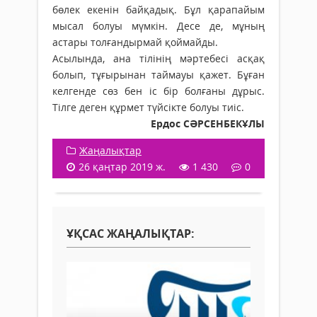
бөлек екенін байқадық. Бұл қарапайым
мысал болуы мүмкін. Десе де, мұның
астары толғандырмай қоймайды.
Асылында, ана тілінің мәртебесі асқақ
болып, тұғырынан таймауы қажет. Бұған
келгенде сөз бен іс бір болғаны дұрыс.
Тілге деген құрмет түйсікте болуы тиіс.
Ердос СӘРСЕНБЕКҰЛЫ
Жаңалықтар
26 қаңтар 2019 ж.
1 430
0
ҰҚСАС ЖАҢАЛЫҚТАР: