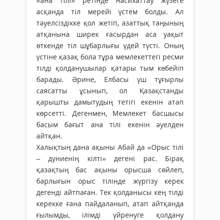
«ана тілі» ретінде насихаттау жүзеге
асқанда тіл мерейі үстем болды. Ал
тәуелсіздікке қол жетіп, азаттық таңының
атқанына ширек ғасырдан аса уақыт
өткенде тіл шұбарлығы үдей түсті. Оның
үстіне қазақ бола тұра мемлекеттегі ресми
тілді қолданушылар қатары тым көбейіп
барады. Әрине, Елбасы үш тұғырлы
саясатты ұсынып, ол Қазақстанды
қарышты дамытудың тетігі екенін атап
көрсетті. Дегенмен, Мемлекет басшысы
басым бағыт ана тілі екенін әуелден
айтқан.
Халықтың дана ақыны Абай да «Орыс тілі
– дүниенің кілті» дегені рас. Бірақ
қазақтың бас ақыны орысша сөйлеп,
барлығын орыс тілінде жүргізу керек
дегенді айтпаған. Тек қолданысы кең тілді
керекке ғана пайдаланып, атап айтқанда
ғылымды, ілімді үйренуге қолдану