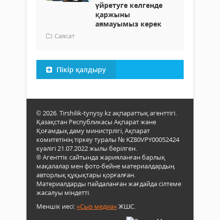
үйретуге келгенде
қаржыны
аямауымыз керек
Саясат
Пікір қалдыру
© 2026. Tirshilik-tynysy.kz ақпараттық агенттігі.
Қазақстан Республикасы Ақпарат және
Қоғамдық даму министрлігі, Ақпарат
комитетінің тіркеу туралы № KZ80VPY00052424
куәлігі 21.07.2022 жылы берілген.
® Агенттік сайтында жарияланған барлық
мақалалар мен фото-бейне материалдардың
авторлық құқықтары қорғалған.
Материалдарды пайдаланған жағдайда сілтеме
жасалуы міндетті.
Меншік иесі:
«Сыр медиа»
ЖШС.