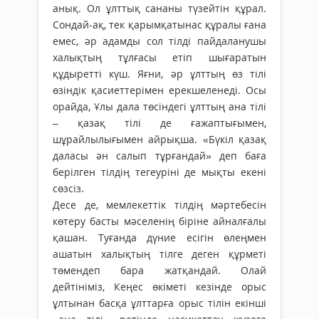
анық. Ол ұлттық сананы түзейтін құрал.
Сондай-ақ, тек қарымқатынас құралы ғана
емес, әр адамды сол тілді пайдаланушы
халықтың тұлғасы етіп шығаратын
құдыретті күш. Яғни, әр ұлттың өз тілі
өзіндік қасиеттерімен ерекшеленеді. Осы
орайда, Ұлы дала төсіндегі ұлттың ана тілі
– қазақ тілі де ғажаптығымен,
шұрайлылығымен айрықша. «Бүкіл қазақ
даласы ән салып тұрғандай» деп баға
берілген тілдің тегеуріні де мықты екені
сөзсіз.
Десе де, мемлекеттік тілдің мәртебесін
көтеру басты мәселенің біріне айналғалы
қашан. Туғанда дүние есігін өлеңмен
ашатын халықтың тілге деген құрметі
төмендеп бара жатқандай. Олай
дейтініміз, Кеңес өкіметі кезінде орыс
ұлтынан басқа ұлттарға орыс тілін екінші