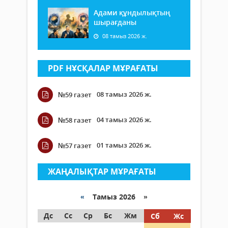
Адами құндылықтың
шырағданы
08 тамыз 2026 ж.
PDF НҰСҚАЛАР МҰРАҒАТЫ
08 тамыз 2026 ж.
№59 газет
04 тамыз 2026 ж.
№58 газет
01 тамыз 2026 ж.
№57 газет
ЖАҢАЛЫҚТАР МҰРАҒАТЫ
«
Тамыз 2026 »
Дс
Сс
Ср
Бс
Жм
Сб
Жс