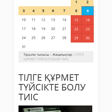
1
2
3
4
5
6
7
8
9
10
11
12
13
14
15
16
17
18
19
20
21
22
23
24
25
26
27
28
29
30
31
Тіршілік тынысы
»
Жаңалықтар
» ТІЛГЕ
ҚҰРМЕТ ТҮЙСІКТЕ БОЛУ ТИІС
ТІЛГЕ ҚҰРМЕТ
ТҮЙСІКТЕ БОЛУ
ТИІС