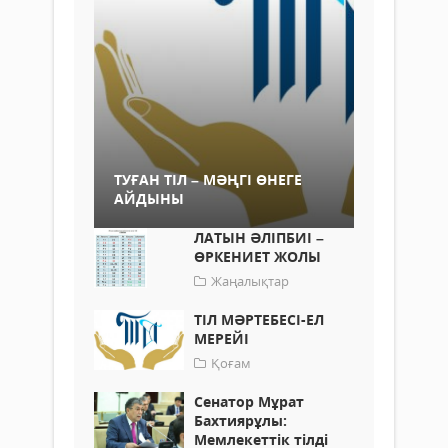
ТУҒАН ТІЛ – МӘҢГІ ӨНЕГЕ
АЙДЫНЫ
ЛАТЫН ӘЛІПБИІ –
ӨРКЕНИЕТ ЖОЛЫ
Жаңалықтар
ТІЛ МӘРТЕБЕСІ-ЕЛ
МЕРЕЙІ
Қоғам
Сенатор Мұрат
Бахтиярұлы:
Мемлекеттік тілді