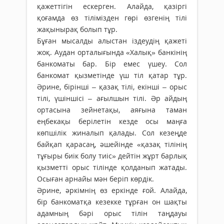
қажеттігін ескерген. Алайда, қазіргі
қоғамда өз тілімізден гөрі өзгенің тілі
жақынырақ болып тұр.
Бұған мысалды алыстан іздеудің қажеті
жоқ. Аудан орталығында «Халық» банкінің
банкоматы бар. Бір емес үшеу. Сол
банкомат қызметінде үш тіл қатар тұр.
Әрине, бірінші – қазақ тілі, екінші – орыс
тілі, үшіншісі – ағылшын тілі. Әр айдың
ортасына зейнетақы, аяғына таман
еңбекақы берілетін кезде осы маңға
көпшілік жиналып қалады. Сол кезеңде
байқап қарасаң, әшейінде «қазақ тілінің
тұғыры биік болу тиіс» дейтін жұрт барлық
қызметті орыс тілінде қолданып жатады.
Осыған арнайы мән беріп көрдік.
Әрине, әркімнің өз еркінде ғой. Алайда,
бір банкоматқа кезекке тұрған он шақты
адамның бәрі орыс тілін таңдауы