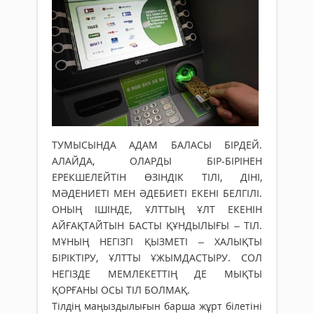
ТУМЫСЫНДА АДАМ БАЛАСЫ БІРДЕЙ.
АЛАЙДА, ОЛАРДЫ БІР-БІРІНЕН
ЕРЕКШЕЛЕЙТІН ӨЗІНДІК ТІЛІ, ДІНІ,
МӘДЕНИЕТІ МЕН ӘДЕБИЕТІ ЕКЕНІ БЕЛГІЛІ.
ОНЫҢ ІШІНДЕ, ҰЛТТЫҢ ҰЛТ ЕКЕНІН
АЙҒАҚТАЙТЫН БАСТЫ ҚҰНДЫЛЫҒЫ – ТІЛ.
МҰНЫҢ НЕГІЗГІ ҚЫЗМЕТІ – ХАЛЫҚТЫ
БІРІКТІРУ, ҰЛТТЫ ҰЖЫМДАСТЫРУ. СОЛ
НЕГІЗДЕ МЕМЛЕКЕТТІҢ ДЕ МЫҚТЫ
ҚОРҒАНЫ ОСЫ ТІЛ БОЛМАҚ.
Тілдің маңыздылығын барша жұрт білетіні