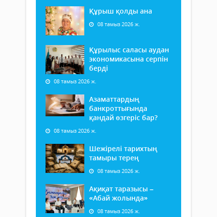
Құрыш қолды ана
08 тамыз 2026 ж.
Құрылыс саласы аудан
экономикасына серпін
берді
08 тамыз 2026 ж.
Азаматтардың
банкроттығында
қандай өзгеріс бар?
08 тамыз 2026 ж.
Шежірелі тарихтың
тамыры терең
08 тамыз 2026 ж.
Ақиқат таразысы –
«Абай жолында»
08 тамыз 2026 ж.