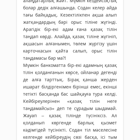
алаңдатарлық жәйт. Мүмкін кездейсоқтық
болар дедік алғашында. Содан келер айда
тағы байқадық. Кезектілікпен ақша алып
жатқандардың бәрі орыс тіліне жүгінді.
Арагідік бір-екі адам ғана қазақ тілін
таңдап көрді. Алайда, қазақ тіліне жүгініп,
ақшасын алғанымен, төлем жүргізу үшін
карточкасын қайта салып, орыс тілін
таңдамасы бар ма?!
Мүмкін банкоматта бір-екі адамның қазақ
тілін қолданғанын көрсе, ойланар дегенді
де алға тарттық. Бірақ қанша жерден
ишарат білдіргенімен бірінші емес, екінші
тетікті басқанда бас шайқауға тура келді.
Кейбіреулерінен «қазақ тілін неге
таңдамайсыз» деп те сұрадым шыдамай.
Жауап – қазақ тілінде түсініксіз. Ал
қолданып көргенде барлық қызмет
кәдімгідей түсінікті. Содан тіл мәселесіне
келгенде кейбіреудің сөзі басқа, ісі тым