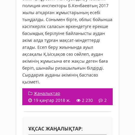
полиция инспекторы Б.Кенбаевтың 2017
жылы атқарған жұмыстарының есебі
тыңдалды. Сонымен бірге, облыс бойынша
кәсіпкерлік саласын өркендетуге ерекше
басымдық берілуіне байланысты аудан
әкімі алда тұрған мақсат-міндеттерді
атады. Есеп беру жиынында ауыл
ақсақалы Қ.Ысқақов сөз сөйлеп, аудан
әкімінің жұмысына өте жақсы деген баға
беріп, шынайы ризашылығын білдірді.
Сырдария ауданы әкімінің баспасөз
қызметі.
Жаңалықтар
19 қаңтар 2018 ж.
2 230
2
ҰҚСАС ЖАҢАЛЫҚТАР: