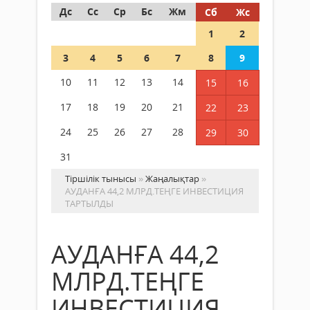
Дс
Сс
Ср
Бс
Жм
Сб
Жс
1
2
3
4
5
6
7
8
9
10
11
12
13
14
15
16
17
18
19
20
21
22
23
24
25
26
27
28
29
30
31
Тіршілік тынысы
»
Жаңалықтар
»
АУДАНҒА 44,2 МЛРД.ТЕҢГЕ ИНВЕСТИЦИЯ
ТАРТЫЛДЫ
АУДАНҒА 44,2
МЛРД.ТЕҢГЕ
ИНВЕСТИЦИЯ