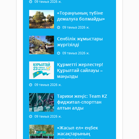
09 тамыз 2026 ж.
«Тораңғының түбіне
демалуға болмайды»
09 тамыз 2026 ж.
Сенбілік жұмыстары
жүргізілді
09 тамыз 2026 ж.
Құрметті жерлестер!
Құрылтай сайлауы –
маңызды
09 тамыз 2026 ж.
Тарихи жеңіс: Team KZ
фиджитал-спорттан
алтын алды
09 тамыз 2026 ж.
«Жасыл ел» еңбек
жасақтарының