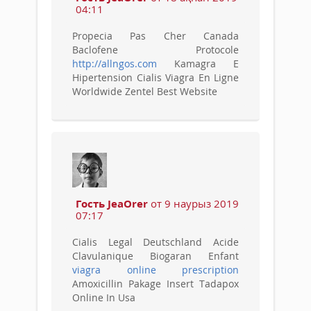
04:11
Propecia Pas Cher Canada
Baclofene Protocole
http://allngos.com
Kamagra E
Hipertension Cialis Viagra En Ligne
Worldwide Zentel Best Website
Гость JeaOrer
от 9 наурыз 2019
07:17
Cialis Legal Deutschland Acide
Clavulanique Biogaran Enfant
viagra online prescription
Amoxicillin Pakage Insert Tadapox
Online In Usa