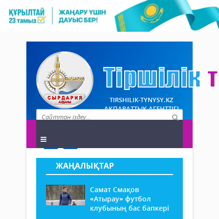
TIRSHILIK-TYNYSY.KZ
АҚПАРАТТЫҚ АГЕНТТІГІ
ЖАҢАЛЫҚТАР
Самат Смақов
«Атырау» футбол
клубының бас бапкері