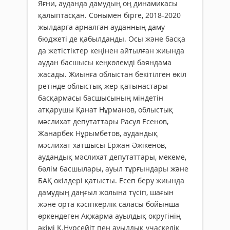
Яғни, ауданда дамудың оң динамикасы
қалыптасқан. Сонымен бірге, 2018-2020
жылдарға арналған ауданның даму
бюджеті де қабылданды. Осы және басқа
да жетістіктер кеңінен айтылған жиында
аудан басшысы кеңкөлемді баяндама
жасады. Жиынға облыстан бекітілген өкіл
ретінде облыстық жер қатынастары
басқармасы басшысының міндетін
атқарушы Қанат Нұрманов, облыстық
мәслихат депутаттары Расул Есенов,
Жанарбек Нұрымбетов, аудандық
мәслихат хатшысы Ержан Әжікенов,
аудандық мәслихат депутаттары, мекеме,
бөлім басшылары, ауыл тұрғындары және
БАҚ өкілдері қатысты. Есеп беру жиында
дамудың даңғыл жолына түсіп, шағын
және орта кәсіпкерлік саласы бойынша
өркендеген Ақжарма ауылдық округінің
әкімі Қ.Нұрсейіт пен ауылдық учаскелік