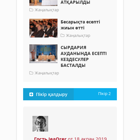
АТҚАРЫЛДЫ
Жаңалықтар
Бесарықта есепті
жиын өтті
Жаңалықтар
СЫРДАРИЯ
АУДАНЫНДА ЕСЕПТІ
КЕЗДЕСУЛЕР
БАСТАЛДЫ
Жаңалықтар
Пікір
2
Пікір қалдыру
Гость JeaOrer
от 18 ақпан 2019