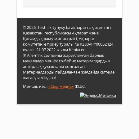
© 2026. Tirshilik-tynysy.kz ақпараттық агенттігі.
Қазақстан Республикасы Ақпарат және
Қоғамдық даму министрлігі, Ақпарат
комитетінің тіркеу туралы № KZ80VPY00052424
куәлігі 21.07.2022 жылы берілген.
® Агенттік сайтында жарияланған барлық
мақалалар мен фото-бейне материалдардың
авторлық құқықтары қорғалған.
Материалдарды пайдаланған жағдайда сілтеме
жасалуы міндетті.
Меншік иесі:
«Сыр медиа»
ЖШС.