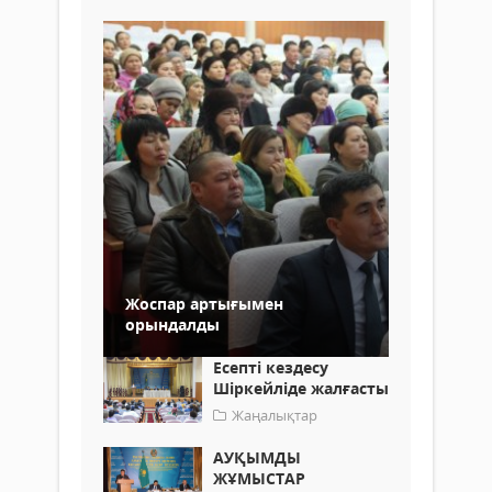
Жоспар артығымен
орындалды
Есепті кездесу
Шіркейліде жалғасты
Жаңалықтар
АУҚЫМДЫ
ЖҰМЫСТАР