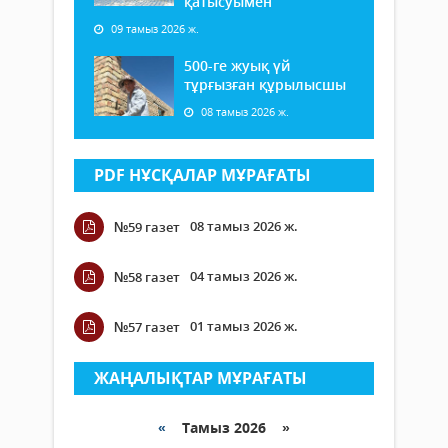
қатысуымен
09 тамыз 2026 ж.
500-ге жуық үй
тұрғызған құрылысшы
08 тамыз 2026 ж.
PDF НҰСҚАЛАР МҰРАҒАТЫ
08 тамыз 2026 ж.
№59 газет
04 тамыз 2026 ж.
№58 газет
01 тамыз 2026 ж.
№57 газет
ЖАҢАЛЫҚТАР МҰРАҒАТЫ
«
Тамыз 2026 »