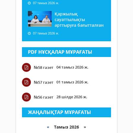
07 тамыз 2026 ж.
Қаржылық
сауаттылықты
арттыруға бағытталған
07 тамыз 2026 ж.
PDF НҰСҚАЛАР МҰРАҒАТЫ
04 тамыз 2026 ж.
№58 газет
01 тамыз 2026 ж.
№57 газет
28 шілде 2026 ж.
№56 газет
ЖАҢАЛЫҚТАР МҰРАҒАТЫ
«
Тамыз 2026 »