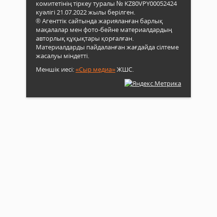
комитетінің тіркеу туралы № KZ80VPY00052424
куәлігі 21.07.2022 жылы берілген.
® Агенттік сайтында жарияланған барлық
мақалалар мен фото-бейне материалдардың
авторлық құқықтары қорғалған.
Материалдарды пайдаланған жағдайда сілтеме
жасалуы міндетті.
Меншік иесі:
«Сыр медиа»
ЖШС.