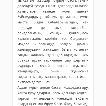
мыңдаған жылдар бұрын басталғанын
дәлелдей түседі. Ежелгі қалалардың қазба
жұмыстары кезінде түрлі әшекей
бұйымдардың табылуы да алтын, күміс,
мысты біздің бабаларымыздың кен
өндіруде де озық тәжірибені
пайдаланғаны, өзіндік қолтаңбасы
қалыптасқаны көрініп тұр. Сондықтан
мақала «Болашаққа бағдар: рухани
жаңғырудың» жаңашыл бағыт ұстанған
заңды жалғасы деп қабылдадым. Осы
орайда аудан тарихынан сыр шертетін
аудандық музей, архив жұмысын
жандандыру, оның жұмысына
ыждағаттылық, жанашырлық керек екені
айтпаса да түсінікті.
Аудан құрылғаннан бастап колхоздастыру,
қайта құру дәуірінің басы-қасында жүрген
тарихи тұлғалардың жанкешті еңбегін,
олардың есімін біреу білсе, біреу білмейді.