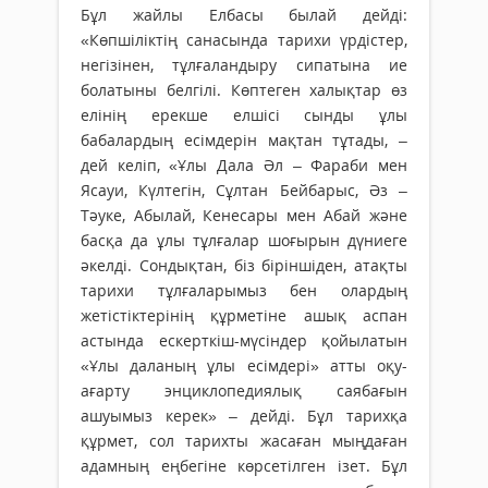
Бұл жайлы Елбасы былай дейді:
«Көпшіліктің санасында тарихи үрдістер,
негізінен, тұлғаландыру сипатына ие
болатыны белгілі. Көптеген халықтар өз
елінің ерекше елшісі сынды ұлы
бабалардың есімдерін мақтан тұтады, –
дей келіп, «Ұлы Дала Әл – Фараби мен
Ясауи, Күлтегін, Сұлтан Бейбарыс, Әз –
Тәуке, Абылай, Кенесары мен Абай және
басқа да ұлы тұлғалар шоғырын дүниеге
әкелді. Сондықтан, біз біріншіден, атақты
тарихи тұлғаларымыз бен олардың
жетістіктерінің құрметіне ашық аспан
астында ескерткіш-мүсіндер қойылатын
«Ұлы даланың ұлы есімдері» атты оқу-
ағарту энциклопедиялық саябағын
ашуымыз керек» – дейді. Бұл тарихқа
құрмет, сол тарихты жасаған мыңдаған
адамның еңбегіне көрсетілген ізет. Бұл