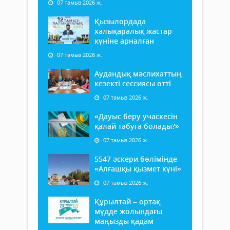
07 тамыз 2026 ж.
Қызылордада
халықаралық жастар
күніне арналған
07 тамыз 2026 ж.
Аудандық мәслихаттың
кезекті сессиясы өтті
07 тамыз 2026 ж.
«Дауыс беру учаскесін
қалай табуға болады?»
07 тамыз 2026 ж.
5547 әскери бөлімінде
«Алғашқы қызмет күні»
07 тамыз 2026 ж.
Құрылтай – ортақ
мүдде жолындағы
маңызды қадам