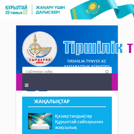
TIRSHILIK-TYNYSY.KZ
АҚПАРАТТЫҚ АГЕНТТІГІ
ЖАҢАЛЫҚТАР
Қазақстандықтар
Құрылтай сайлауынан
жақсылық