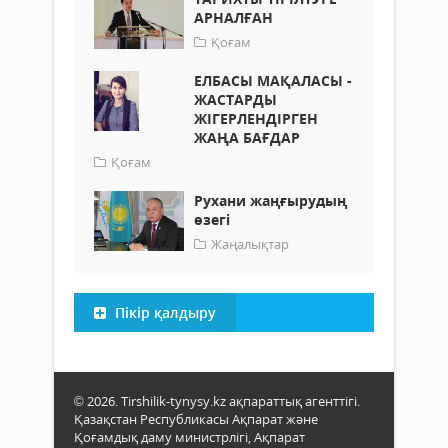
АРНАЛҒАН
Қоғам
ЕЛБАСЫ МАҚАЛАСЫ -
ЖАСТАРДЫ
ЖІГЕРЛЕНДІРГЕН
ЖАҢА БАҒДАР
Қоғам
Рухани жаңғырудың
өзегі
Жаңалықтар
Пікір қалдыру
© 2026. Tirshilik-tynysy.kz ақпараттық агенттігі.
Қазақстан Республикасы Ақпарат және
Қоғамдық даму министрлігі, Ақпарат