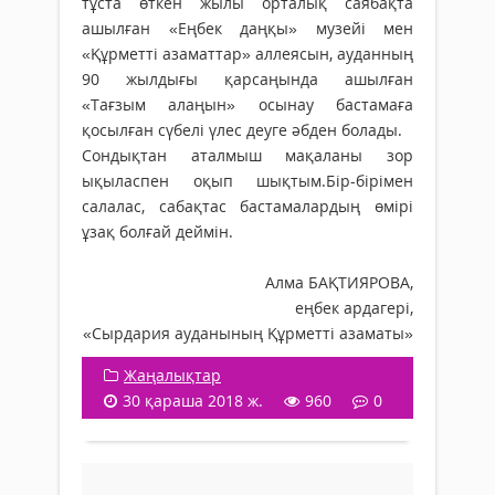
тұста өткен жылы орталық саябақта
ашылған «Еңбек даңқы» музейі мен
«Құрметті азаматтар» аллеясын, ауданның
90 жылдығы қарсаңында ашылған
«Тағзым алаңын» осынау бастамаға
қосылған сүбелі үлес деуге әбден болады.
Сондықтан аталмыш мақаланы зор
ықыласпен оқып шықтым.Бір-бірімен
салалас, сабақтас бастамалардың өмірі
ұзақ болғай деймін.
Алма БАҚТИЯРОВА,
еңбек ардагері,
«Сырдария ауданының Құрметті азаматы»
Жаңалықтар
30 қараша 2018 ж.
960
0