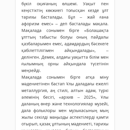
бүкіл оқиғаның өлшемі. Уақыт пен
кеңістіктің көкжиегі тоғысқан кезде ұлт
тарихы басталады. Бұл – жай ғана
афоризм емес» – деп басталады мақала.
Мақалада сонымен бірге «Болашақта
ұлттың табысты болуы оның пайдалы
қазбаларымен емес, адамдардың бәсекеге
қабілеттілігімен айқындалады», –
делінген. Демек, алдағы уақытта білім мен
ғылымның орны айқындала түсетінін
меңзейді.
Мақалада сонымен бірге атқа міну
мәдениетінен бастап Ұлы даладағы ежелгі
металлургия, аң стилі, алтын адам, түркі
әлемінің бесігі, «архив – 2025», Ұлы
даланың өнер және технологиялар музейі,
дала фольклоры мен музыкасының мың
жылы секілді маңызды аспектілерді қамти
отырып, қазақ ұлтының мәдениеті, тарихы