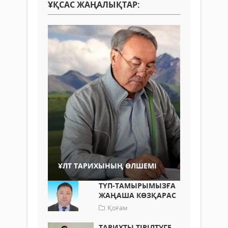
ҰҚСАС ЖАҢАЛЫҚТАР:
ҰЛТ ТАРИХЫНЫҢ ӨЛШЕМІ
ТҮП-ТАМЫРЫМЫЗҒА
ЖАҢАША КӨЗҚАРАС
Қоғам
ТАРИХТЫ ТІРІЛТУГЕ