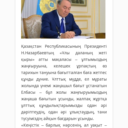
Қазақстан Республикасының Президенті
Н.Назарбаевтың «Ұлы даланың жеті
қыры» атты мақаласы – ұлтымыздың
жаңғыруына, келешек ұрпақтың өз
тарихын тануына бағытталған баға жетпес
құнды дүние. Ұлттық мүдде, ел мұраты
жолында үнемі жаңашыл бағыт ұстанатын
Елбасы – бұл жолы жаңғыруымыздың
жаңаша бағытын ұсынды, жалпақ жұртқа
ұлттық құндылықтарымызды одан әрі
дәріптеудің, одан әрі ұлықтаудың, тани
түсуіміздің айқын бағдарын ұсынды.
«Кеңістік – барлық нәрсенің, ал уақыт –