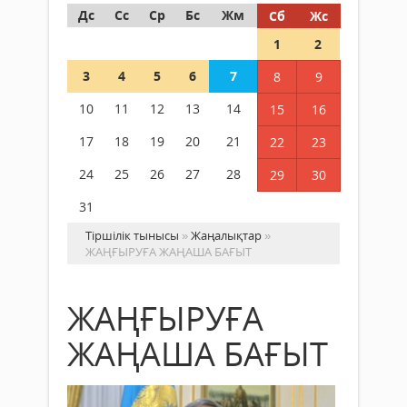
Дс
Сс
Ср
Бс
Жм
Сб
Жс
1
2
3
4
5
6
7
8
9
10
11
12
13
14
15
16
17
18
19
20
21
22
23
24
25
26
27
28
29
30
31
Тіршілік тынысы
»
Жаңалықтар
»
ЖАҢҒЫРУҒА ЖАҢАША БАҒЫТ
ЖАҢҒЫРУҒА
ЖАҢАША БАҒЫТ