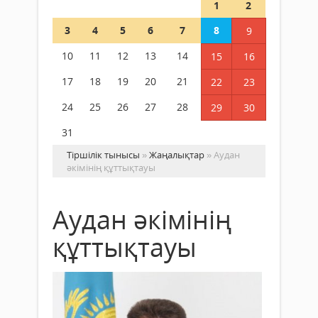
1
2
3
4
5
6
7
8
9
10
11
12
13
14
15
16
17
18
19
20
21
22
23
24
25
26
27
28
29
30
31
Тіршілік тынысы
»
Жаңалықтар
» Аудан
әкімінің құттықтауы
Аудан әкімінің
құттықтауы