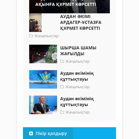
АҚЫНҒА ҚҰРМЕТ КӨРСЕТТІ
АУДАН ӘКІМІ
АРДАГЕР-ҰСТАЗҒА
ҚҰРМЕТ КӨРСЕТТІ
Жаңалықтар
ШЫРША ШАМЫ
ЖАҒЫЛДЫ
Жаңалықтар
Аудан әкімінің
құттықтауы
Жаңалықтар
Аудан әкімінің
құттықтауы
Жаңалықтар
Пікір қалдыру