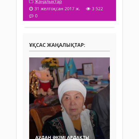
Жаңалықтар
31 желтоқсан 2017 ж.
3 522
0
ҰҚСАС ЖАҢАЛЫҚТАР:
АУДАН ӘКІМІ АРДАҚТЫ