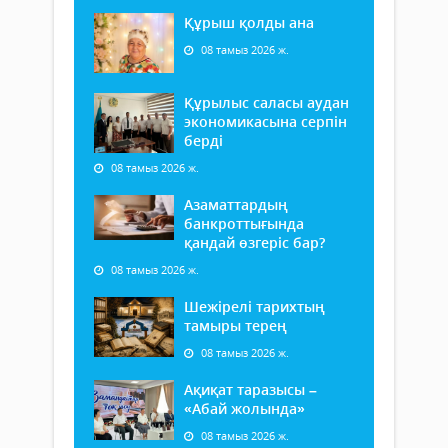
Құрыш қолды ана
08 тамыз 2026 ж.
Құрылыс саласы аудан
экономикасына серпін
берді
08 тамыз 2026 ж.
Азаматтардың
банкроттығында
қандай өзгеріс бар?
08 тамыз 2026 ж.
Шежірелі тарихтың
тамыры терең
08 тамыз 2026 ж.
Ақиқат таразысы –
«Абай жолында»
08 тамыз 2026 ж.