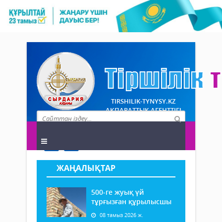
TIRSHILIK-TYNYSY.KZ
АҚПАРАТТЫҚ АГЕНТТІГІ
ЖАҢАЛЫҚТАР
500-ге жуық үй
тұрғызған құрылысшы
08 тамыз 2026 ж.