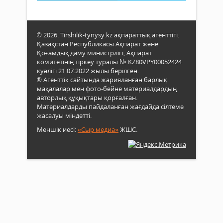
© 2026. Tirshilik-tynysy.kz ақпараттық агенттігі.
Қазақстан Республикасы Ақпарат және
Қоғамдық даму министрлігі, Ақпарат
комитетінің тіркеу туралы № KZ80VPY00052424
куәлігі 21.07.2022 жылы берілген.
® Агенттік сайтында жарияланған барлық
мақалалар мен фото-бейне материалдардың
авторлық құқықтары қорғалған.
Материалдарды пайдаланған жағдайда сілтеме
жасалуы міндетті.
Меншік иесі:
«Сыр медиа»
ЖШС.