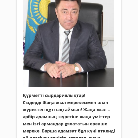
Құрметті сырдариялықтар!
Сіздерді Жаңа жыл мерекесімен шын
жүректен құттықтаймын! Жаңа жыл –
әрбір адамның жүрегіне жаңа үміттер
мен ізгі армандар ұялататын ерекше
мереке. Барша адамзат бұл күні өткенді
ой елегінен өткізіп, саралап, жаңа