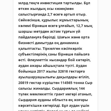
млрд.теңге инвестиция тартылды. Бұл
өткен жылдың осы кезеңімен
салыстырғанда 2,7 есеге артып отыр.
Сәйкесінше, құрылыс жұмыстарының
көлемі бірнеше есеге ұлғайып, 12,7 мың
шаршы метрден астам тұрғын үй
пайдалануға берілді. Шағын және орта
бизнесті дамытуда оң динамика
қалыптасты. Тіркелген кәсіпкерлік
субъектілерінің саны бірнеше пайызға
өсті. Әлеуметтік нысандар бой көтеріп,
аудан ажары айшықтала түсті. Аудан
бойынша 2017 жылы 32616 гектарға
ауылшаруашылығы дақылдары егіліп,
20819 гектар күріштен 114565 тонна Сыр
салысы жиналды. Сырдариялық 144
түлек мемлекеттік грант иегері атанып,
Сырдария ауданы облыста ең жоғары
көрсеткішке көтерілді. Бұл аудан үшін