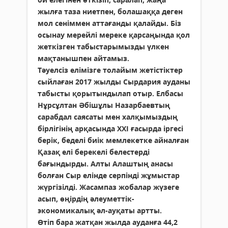
жылға таза ниетпен, болашаққа деген
мол сеніммен аттағанды қалайды. Біз
осынау мерейлі мереке қарсаңында қол
жеткізген табыстарымызды үлкен
мақтанышпен айтамыз.
Тәуелсіз елімізге толайым жетістіктер
сыйлаған 2017 жылды Сырдария ауданы
табысты қорытындылап отыр. Елбасы
Нұрсұлтан Әбішұлы Назарбаевтың
сарабдал саясаты мен халқымыздың
бірлігінің арқасында ХХІ ғасырда іргесі
берік, беделі биік мемлекетке айналған
Қазақ елі берекелі белестерді
бағындырды. Алты Алаштың анасы
болған Сыр елінде серпінді жұмыстар
жүргізілді. Жасампаз жобалар жүзеге
асып, өңірдің әлеуметтік-
экономикалық әл-ауқаты артты.
Өтіп бара жатқан жылда ауданға 44,2