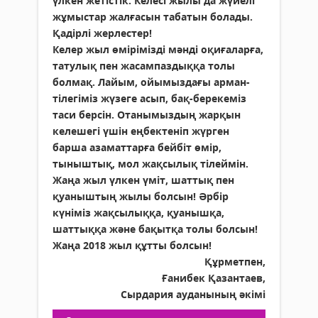
үлкен жетістік. Келесі жылы да жүйелі
жұмыстар жалғасын табатын болады.
Қадірлі жерлестер!
Келер жыл өмірімізді мәнді оқиғаларға,
татулық пен жасампаздыққа толы
болмақ. Лайым, ойымыздағы арман-
тілегіміз жүзеге асып, бақ-берекеміз
таси берсін. Отанымыздың жарқын
келешегі үшін еңбектеніп жүрген
барша азаматтарға бейбіт өмір,
тыныштық, мол жақсылық тілеймін.
Жаңа жыл үлкен үміт, шаттық пен
қуаныштың жылы болсын! Әрбір
күніміз жақсылыққа, қуанышқа,
шаттыққа және бақытқа толы болсын!
Жаңа 2018 жыл құтты болсын!
Құрметпен,
Ғанибек Қазантаев,
Сырдария ауданының әкімі