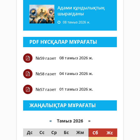
Адами құндылықтың
шырағданы
08 тамыз 2026 ж.
PDF НҰСҚАЛАР МҰРАҒАТЫ
08 тамыз 2026 ж.
№59 газет
04 тамыз 2026 ж.
№58 газет
01 тамыз 2026 ж.
№57 газет
ЖАҢАЛЫҚТАР МҰРАҒАТЫ
«
Тамыз 2026 »
Дс
Сс
Ср
Бс
Жм
Сб
Жс