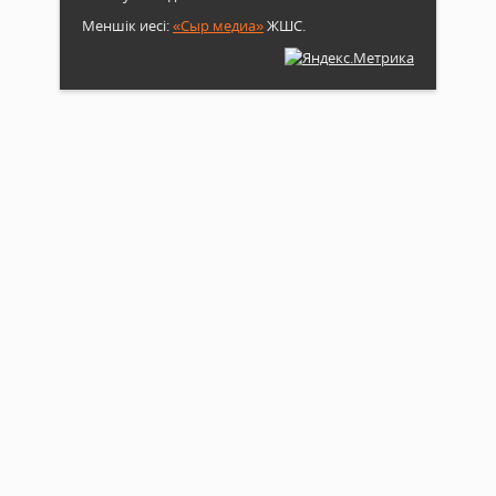
Меншік иесі:
«Сыр медиа»
ЖШС.