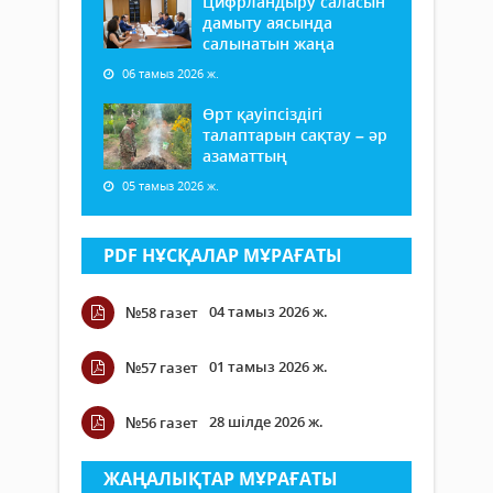
Цифрландыру саласын
дамыту аясында
салынатын жаңа
06 тамыз 2026 ж.
Өрт қауіпсіздігі
талаптарын сақтау – әр
азаматтың
05 тамыз 2026 ж.
PDF НҰСҚАЛАР МҰРАҒАТЫ
04 тамыз 2026 ж.
№58 газет
01 тамыз 2026 ж.
№57 газет
28 шілде 2026 ж.
№56 газет
ЖАҢАЛЫҚТАР МҰРАҒАТЫ