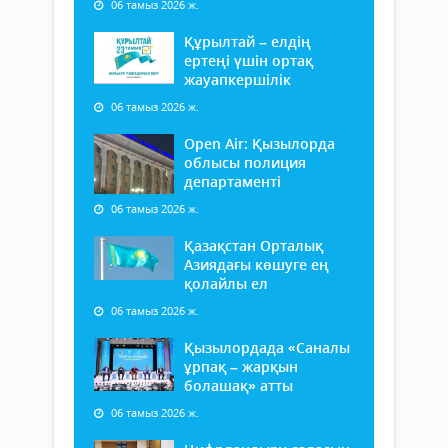
06 тамыз 2026 ж.
Құрылтай – елдің
ертеңі үшін ортақ
жауапкершілік
06 тамыз 2026 ж.
Open Air: Қызылорда
облысы полиция
департаменті
06 тамыз 2026 ж.
Қазақстан Орталық
Азиядағы көшуге ең
қолайлы ел
06 тамыз 2026 ж.
Қызылордада «Саналы
ұрпақ – жарқын
болашақ» атты
06 тамыз 2026 ж.