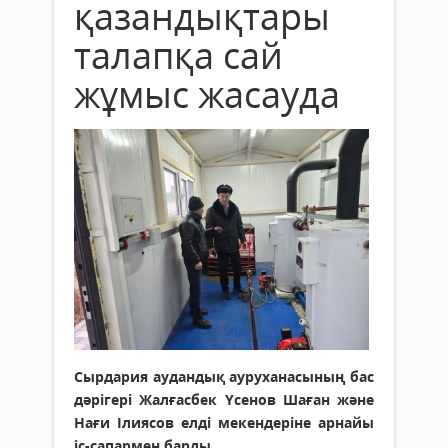
қазандықтары
талапқа сай
жұмыс жасауда
Сырдария аудандық ауруханасының бас
дәрігері Жалғасбек Үсенов Шаған және
Нағи Ілиясов елді мекендеріне арнайы
іс-сапармен барды.