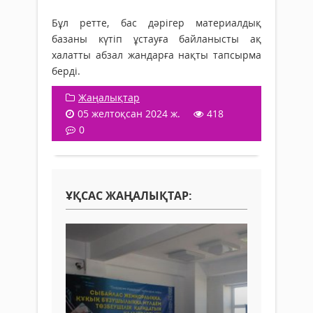
Бұл ретте, бас дәрігер материалдық
базаны күтіп ұстауға байланысты ақ
халатты абзал жандарға нақты тапсырма
берді.
Жаңалықтар
05 желтоқсан 2024 ж.
418
0
ҰҚСАС ЖАҢАЛЫҚТАР: