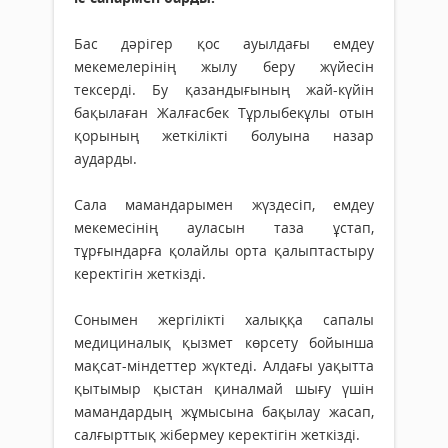
Бас дәрігер қос ауылдағы емдеу
мекемелерінің жылу беру жүйесін
тексерді. Бу қазандығының жай-күйін
бақылаған Жалғасбек Тұрлыбекұлы отын
қорының жеткілікті болуына назар
аударды.
Сала мамандарымен жүздесіп, емдеу
мекемесінің ауласын таза ұстап,
тұрғындарға қолайлы орта қалыптастыру
керектігін жеткізді.
Сонымен жергілікті халыққа сапалы
медициналық қызмет көрсету бойынша
мақсат-міндеттер жүктеді. Алдағы уақытта
қытымыр қыстан қиналмай шығу үшін
мамандардың жұмысына бақылау жасап,
салғырттық жібермеу керектігін жеткізді.