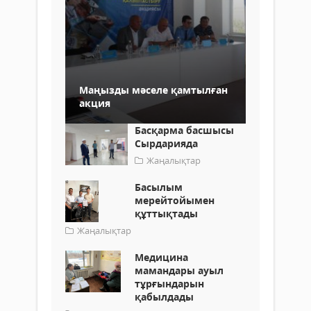
Маңызды мәселе қамтылған
акция
Басқарма басшысы
Сырдарияда
Жаңалықтар
Басылым
мерейтойымен
құттықтады
Жаңалықтар
Медицина
мамандары ауыл
тұрғындарын
қабылдады