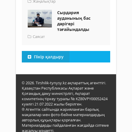
Жаңалықтар
Сырдария
ауданының бас
дәрігері
тағайындалды
Саясат
Пікір қалдыру
© 2026. Tirshilik-tynysy.kz ақпараттық агенттігі.
Қазақстан Республикасы Ақпарат және
Қоғамдық даму министрлігі, Ақпарат
комитетінің тіркеу туралы № KZ80VPY00052424
куәлігі 21.07.2022 жылы берілген.
® Агенттік сайтында жарияланған барлық
мақалалар мен фото-бейне материалдардың
авторлық құқықтары қорғалған.
Материалдарды пайдаланған жағдайда сілтеме
жасалуы міндетті.