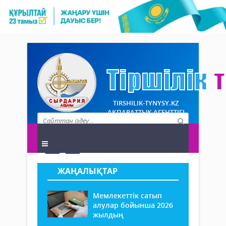
TIRSHILIK-TYNYSY.KZ
АҚПАРАТТЫҚ АГЕНТТІГІ
ЖАҢАЛЫҚТАР
Мемлекеттік сатып
алулар бойынша 2026
жылдың