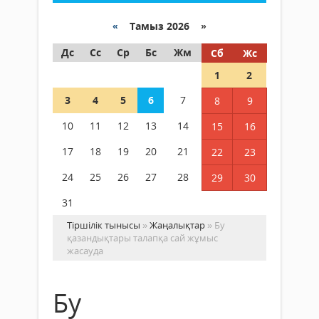
«
Тамыз 2026 »
Дс
Сс
Ср
Бс
Жм
Сб
Жс
1
2
3
4
5
6
7
8
9
10
11
12
13
14
15
16
17
18
19
20
21
22
23
24
25
26
27
28
29
30
31
Тіршілік тынысы
»
Жаңалықтар
» Бу
қазандықтары талапқа сай жұмыс
жасауда
Бу