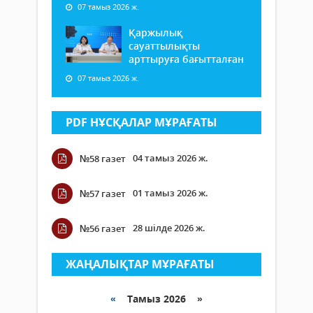
07 тамыз 2026 ж.
Қаржылық
сауаттылықты
арттыруға бағытталған
07 тамыз 2026 ж.
PDF НҰСҚАЛАР МҰРАҒАТЫ
04 тамыз 2026 ж.
№58 газет
01 тамыз 2026 ж.
№57 газет
28 шілде 2026 ж.
№56 газет
ЖАҢАЛЫҚТАР МҰРАҒАТЫ
«
Тамыз 2026 »