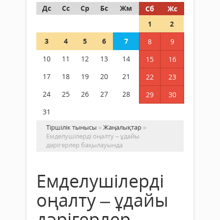
Дс
Сс
Ср
Бс
Жм
Сб
Жс
1
2
3
4
5
6
7
8
9
10
11
12
13
14
15
16
17
18
19
20
21
22
23
24
25
26
27
28
29
30
31
Тіршілік тынысы
»
Жаңалықтар
»
Емделушілерді оңалту – ұдайы
дәрігерлер бақылауында
Емделушілерді
оңалту – ұдайы
дәрігерлер