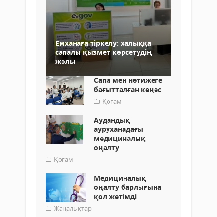
Емханаға тіркелу: халыққа
сапалы қызмет көрсетудің
жолы
Сапа мен нәтижеге
бағытталған кеңес
Қоғам
Аудандық
ауруханадағы
медициналық
оңалту
Қоғам
Медициналық
оңалту барлығына
қол жетімді
Жаңалықтар