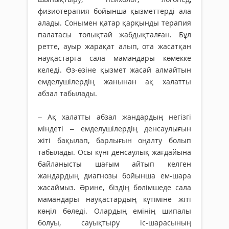
физиотерапия бойынша қызметтерді ала
алады. Сонымен қатар қарқынды терапия
палатасы толықтай жабдықталған. Бұл
ретте, ауыр жарақат алып, ота жасатқан
науқастарға сала мамандары көмекке
келеді. Өз-өзіне қызмет жасай алмайтын
емделушілердің жанынан ақ халатты
абзал табылады.
– Ақ халатты абзал жандардың негізгі
міндеті – емделушілердің денсаулығын
жіті бақылап, барлығын оңалту болып
табылады. Осы күні денсаулық жағдайына
байланысты шағым айтып келген
жандардың диагнозы бойынша ем-шара
жасаймыз. Әрине, біздің бөлімшеде сала
мамандары науқастардың күтіміне жіті
көңіл бөледі. Олардың емінің шипалы
болуы, сауықтыру іс-шарасының