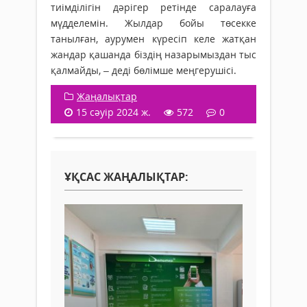
тиімділігін дәрігер ретінде саралауға
мүдделемін. Жылдар бойы төсекке
танылған, аурумен күресіп келе жатқан
жандар қашанда біздің назарымыздан тыс
қалмайды, – деді бөлімше меңгерушісі.
Жаңалықтар
15 сәуір 2024 ж.
572
0
ҰҚСАС ЖАҢАЛЫҚТАР: