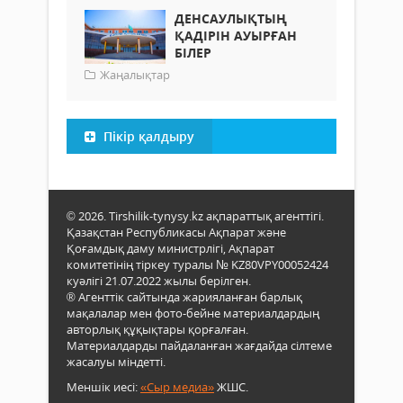
ДЕНСАУЛЫҚТЫҢ
ҚАДІРІН АУЫРҒАН
БІЛЕР
Жаңалықтар
Пікір қалдыру
© 2026. Tirshilik-tynysy.kz ақпараттық агенттігі.
Қазақстан Республикасы Ақпарат және
Қоғамдық даму министрлігі, Ақпарат
комитетінің тіркеу туралы № KZ80VPY00052424
куәлігі 21.07.2022 жылы берілген.
® Агенттік сайтында жарияланған барлық
мақалалар мен фото-бейне материалдардың
авторлық құқықтары қорғалған.
Материалдарды пайдаланған жағдайда сілтеме
жасалуы міндетті.
Меншік иесі:
«Сыр медиа»
ЖШС.