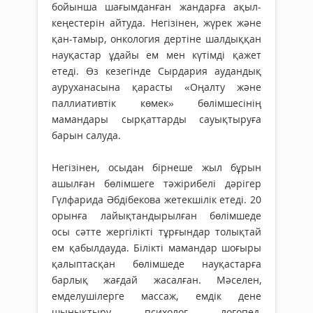
бойынша шағымданған жандарға ақыл-
кеңестерін айтуда. Негізінен, жүрек және
қан-тамыр, онкология дертіне шалдыққан
науқастар ұдайы ем мен күтімді қажет
етеді. Өз кезегінде Сырдария аудандық
ауруханасына қарасты «Оңалту және
паллиативтік көмек» бөлімшесінің
мамандары сырқаттарды сауықтыруға
барын салуда.
Негізінен, осыдан бірнеше жыл бұрын
ашылған бөлімшеге тәжірибелі дәрігер
Гүлфарида Әбдібекова жетекшілік етеді. 20
орынға лайықтандырылған бөлімшеде
осы сәтте жергілікті тұрғындар толықтай
ем қабылдауда. Білікті мамандар шоғыры
қалыптасқан бөлімшеде науқастарға
барлық жағдай жасалған. Мәселен,
емделушілерге массаж, емдік дене
шынықтыру, психолог, логопед,