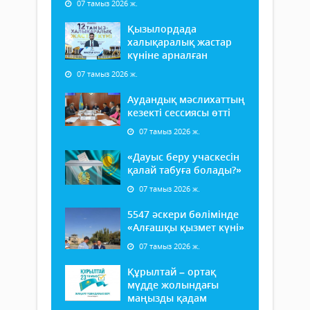
07 тамыз 2026 ж.
Қызылордада
халықаралық жастар
күніне арналған
07 тамыз 2026 ж.
Аудандық мәслихаттың
кезекті сессиясы өтті
07 тамыз 2026 ж.
«Дауыс беру учаскесін
қалай табуға болады?»
07 тамыз 2026 ж.
5547 әскери бөлімінде
«Алғашқы қызмет күні»
07 тамыз 2026 ж.
Құрылтай – ортақ
мүдде жолындағы
маңызды қадам