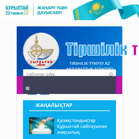
TIRSHILIK-TYNYSY.KZ
АҚПАРАТТЫҚ АГЕНТТІГІ
ЖАҢАЛЫҚТАР
Қазақстандықтар
Құрылтай сайлауынан
жақсылық