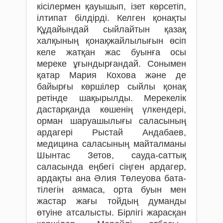
кісілермен қауышып, ізет көрсетіп,
ілтипат білдірді. Келген қонақты
Құдайындай сыйлайтын қазақ
халқының қонақжайлылығын өсіп
келе жатқан жас буынға осы
мереке ұғындырғандай. Сонымен
қатар Мария Кохова және де
байырғы көршілер сыйлы қонақ
ретінде шақырылды. Мерекелік
дастарқанда көшенің үлкендері,
орман шаруашылығы саласының
ардагері Рыстай Андабаев,
медицина саласының майталманы
Шынтас Зетов, сауда-саттық
саласында еңбегі сіңген ардагер,
ардақты ана Әлия Төлеуова бата-
тілегін аямаса, орта буын мен
жастар жағы тойдың думанды
өтуіне атсалысты. Бірлігі жарасқан