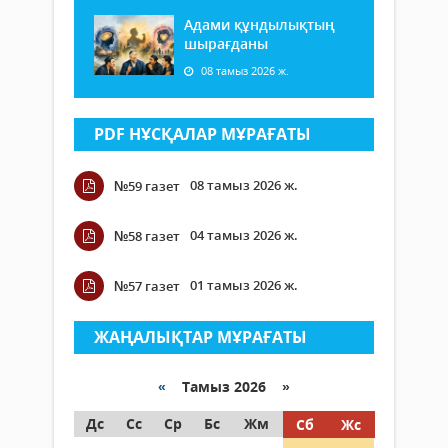
Адами құндылықтың
шырағданы
08 тамыз 2026 ж.
PDF НҰСҚАЛАР МҰРАҒАТЫ
08 тамыз 2026 ж.
№59 газет
04 тамыз 2026 ж.
№58 газет
01 тамыз 2026 ж.
№57 газет
ЖАҢАЛЫҚТАР МҰРАҒАТЫ
«
Тамыз 2026 »
Дс
Сс
Ср
Бс
Жм
Сб
Жс