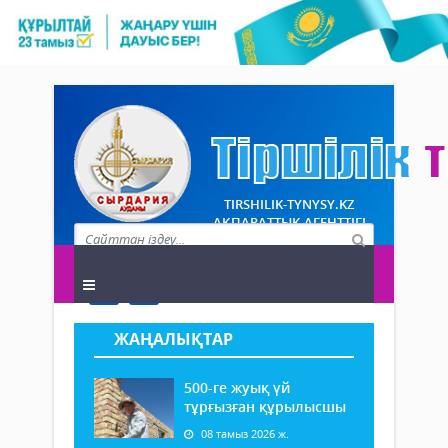
TIRSHILIK-TYNYSY.KZ
АҚПАРАТТЫҚ АГЕНТТІГІ
ЖАҢАЛЫҚТАР
500-ге жуық үй
тұрғызған құрылысшы
08 тамыз 2026 ж.