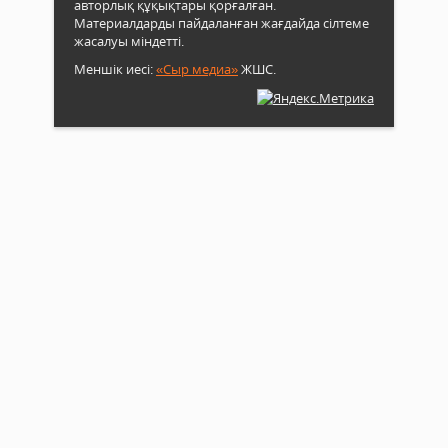
авторлық құқықтары қорғалған.
Материалдарды пайдаланған жағдайда сілтеме
жасалуы міндетті.
Меншік иесі:
«Сыр медиа»
ЖШС.