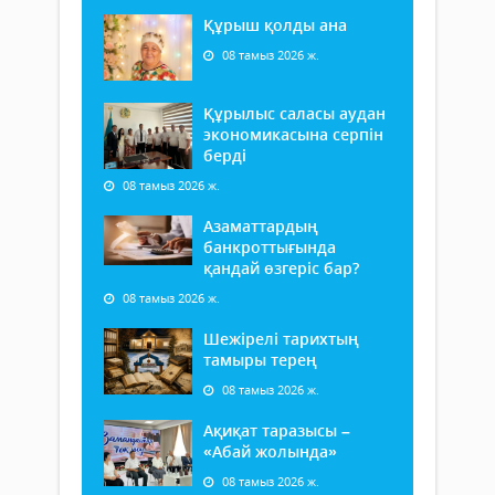
Құрыш қолды ана
08 тамыз 2026 ж.
Құрылыс саласы аудан
экономикасына серпін
берді
08 тамыз 2026 ж.
Азаматтардың
банкроттығында
қандай өзгеріс бар?
08 тамыз 2026 ж.
Шежірелі тарихтың
тамыры терең
08 тамыз 2026 ж.
Ақиқат таразысы –
«Абай жолында»
08 тамыз 2026 ж.