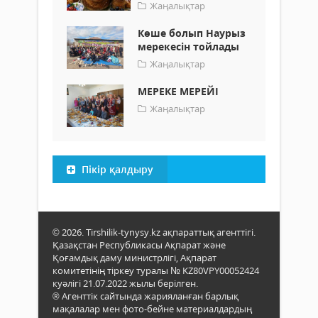
Жаңалықтар
Көше болып Наурыз
мерекесін тойлады
Жаңалықтар
МЕРЕКЕ МЕРЕЙІ
Жаңалықтар
Пікір қалдыру
© 2026. Tirshilik-tynysy.kz ақпараттық агенттігі.
Қазақстан Республикасы Ақпарат және
Қоғамдық даму министрлігі, Ақпарат
комитетінің тіркеу туралы № KZ80VPY00052424
куәлігі 21.07.2022 жылы берілген.
® Агенттік сайтында жарияланған барлық
мақалалар мен фото-бейне материалдардың