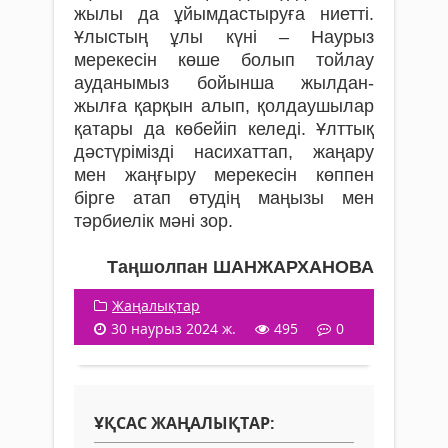
жылы да ұйымдастыруға ниетті.
Ұлыстың ұлы күні – Наурыз
мерекесін көше болып тойлау
ауданымыз бойынша жылдан-
жылға қарқын алып, қолдаушылар
қатары да көбейіп келеді. Ұлттық
дәстүрімізді насихаттап, жаңару
мен жаңғыру мерекесін көппен
бірге атап өтудің маңызы мен
тәрбиелік мәні зор.
Таңшолпан ШАНЖАРХАНОВА
Жаңалықтар
30 наурыз 2024 ж.
495
0
ҰҚСАС ЖАҢАЛЫҚТАР: