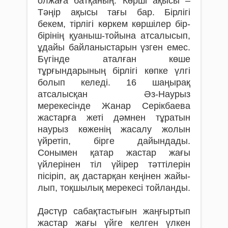
олжаға батқаның. Көрші ақысы –
Тәңір ақысы тағы бар. Бірлігі
бекем, тірлігі көркем көршілер бір-
бірінің қуаныш-тойына атсалысып,
ұдайы байланыстарын үзген емес.
Бүгінде аталған көше
тұрғындарының бірлігі көпке үлгі
болып келеді. 16 шаңырақ
атсалысқан Әз-Наурыз
мерекесінде Жанар Серікбаева
жастарға жеті дәмнен тұратын
наурыз көженің жасалу жолын
үйретіп, бірге дайын­дады.
Сонымен қатар жастар жағы
үйлерінен тіл үйірер тәттілерін
пісіріп, ақ дастарқан кеңінен жайы­
лып, тоқшылық мерекесі тойланды.
Дәстүр сабақтастығын жаңғыртып
жас­тар жағы үйге келген үлкен