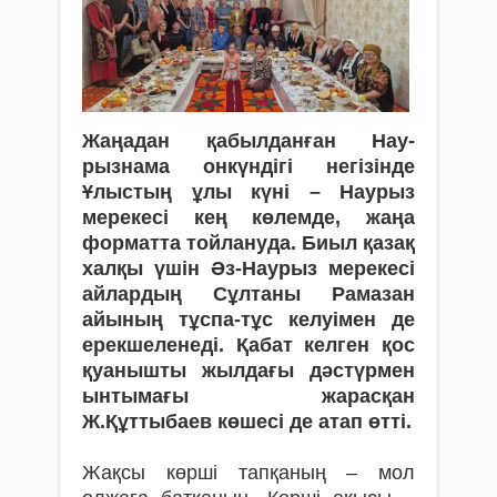
Жаңадан қабылданған Нау­
рызнама онкүндігі негізінде
Ұлыстың ұлы күні – Наурыз
мерекесі кең көлемде, жаңа
форматта тойлануда. Биыл қазақ
халқы үшін Әз-Наурыз мерекесі
айлардың Сұлтаны Рамазан
айының тұспа-тұс келуімен де
ерекшеленеді. Қабат келген қос
қуанышты жылдағы дәстүрмен
ынтымағы жарасқан
Ж.Құттыбаев көшесі де атап өтті.
Жақсы көрші тапқаның – мол