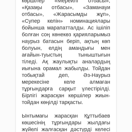
көршілер «Мерейлі отбасы»,
«Қазақы отбасы», «Заманауи
отбасы», «Жарасымды жұп»,
«Супер келін» номинациялары
бойын­ша марапатталды. Ас ішіліп
болған соң көнекөз қарияларымыз
наурыз батасын беріп, ақтың көп
болуын, елдің амандығы мен
ағайын-туыстың тыныштығын
тіледі. Ақ жаулықты аналардың
иығына орамал жабылды. Тойдан
тобықтай деп, Әз-Наурыз
мерекесіне келе алмаған
тұрғындарға сар­қыт үлестірілді.
Бірлігі жарасқан көршілер жиын-
тойдан көңілді тарқасты.
Ынтымағы жарасқан Құттыбаев
көшесінің тұрғындары жылдағы
жүйелі жалғасқан дәстүрді келесі