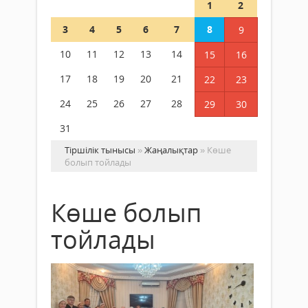
1
2
3
4
5
6
7
8
9
10
11
12
13
14
15
16
17
18
19
20
21
22
23
24
25
26
27
28
29
30
31
Тіршілік тынысы
»
Жаңалықтар
» Көше
болып тойлады
Көше болып
тойлады