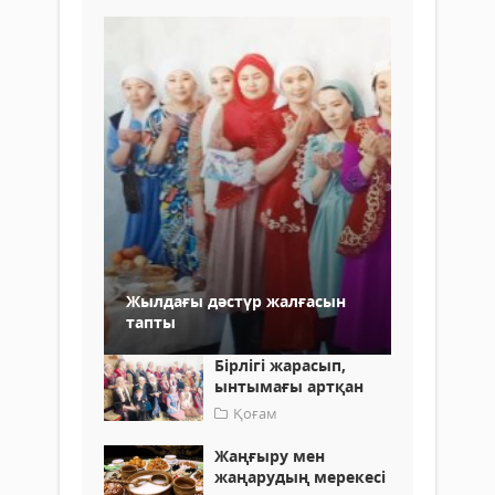
Жылдағы дәстүр жалғасын
тапты
Бірлігі жарасып,
ынтымағы артқан
Қоғам
Жаңғыру мен
жаңарудың мерекесі