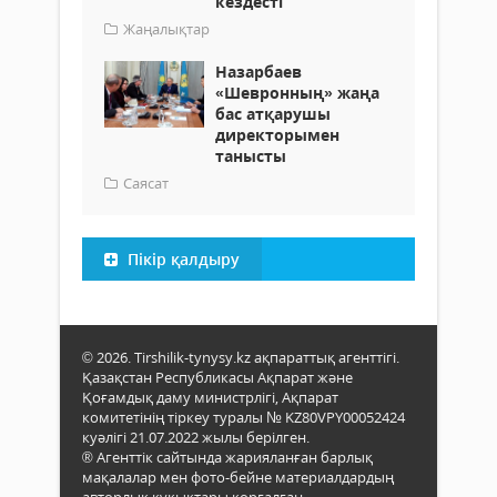
кездесті
Жаңалықтар
Назарбаев
«Шевронның» жаңа
бас атқарушы
директорымен
танысты
Саясат
Пікір қалдыру
© 2026. Tirshilik-tynysy.kz ақпараттық агенттігі.
Қазақстан Республикасы Ақпарат және
Қоғамдық даму министрлігі, Ақпарат
комитетінің тіркеу туралы № KZ80VPY00052424
куәлігі 21.07.2022 жылы берілген.
® Агенттік сайтында жарияланған барлық
мақалалар мен фото-бейне материалдардың
авторлық құқықтары қорғалған.