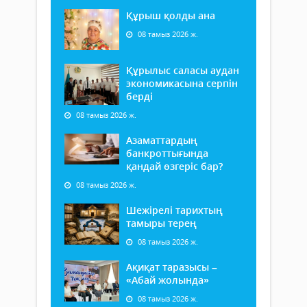
Құрыш қолды ана
08 тамыз 2026 ж.
Құрылыс саласы аудан
экономикасына серпін
берді
08 тамыз 2026 ж.
Азаматтардың
банкроттығында
қандай өзгеріс бар?
08 тамыз 2026 ж.
Шежірелі тарихтың
тамыры терең
08 тамыз 2026 ж.
Ақиқат таразысы –
«Абай жолында»
08 тамыз 2026 ж.