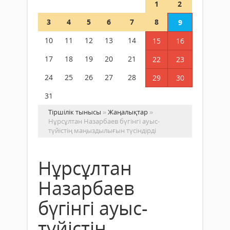
1
2
3
4
5
6
7
8
9
10
11
12
13
14
15
16
17
18
19
20
21
22
23
24
25
26
27
28
29
30
31
Тіршілік тынысы
»
Жаңалықтар
»
Нұрсұлтан Назарбаев бүгінгі ауыс-
түйістің маңыздылығын түсіндірді
Нұрсұлтан
Назарбаев
бүгінгі ауыс-
түйістің