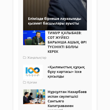
Елімізде бірнеше лауазымды
қызмет басшылары ауысты
ТИМУР ҚҰЛЫБАЕВ:
СОТ ЖҮЙЕСІ
БАРЫНША АШЫҚ ӘРІ
ТҮСІНІКТІ БОЛУЫ
КЕРЕК
Жаңалықтар
«Қылмыстық құқық
бұзу картасы» іске
қосылды
Қоғам
Нұрсұлтан Назарбаев
испан сәулетшісі
Сантьяго
Калатравамен