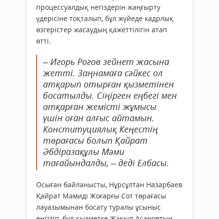
процессуалдық негіздерін жаңғырту
үдерісіне тоқталып, бұл жүйеде кадрлық
өзгерістер жасаудың қажеттілігін атап
өтті.
– Игорь Рогов зейнет жасына
жетті. Заңнамаға сәйкес ол
атқарып отырған қызметінен
босатылды. Сіңірген еңбегі мен
атқарған жемісті жұмысы
үшін оған алғыс айтамын.
Конституциялық Кеңестің
төрағасы болып Қайрат
Әбдіразақұлы Мәми
тағайындалды, – деді Елбасы.
Осыған байланысты, Нұрсұлтан Назарбаев
Қайрат Мәмиді Жоғарғы Сот төрағасы
лауазымынан босату туралы ұсыныс
енгізіп, бұл қызметке Жақып Асановтың