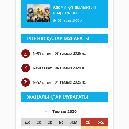
Адами құндылықтың
шырағданы
08 тамыз 2026 ж.
PDF НҰСҚАЛАР МҰРАҒАТЫ
08 тамыз 2026 ж.
№59 газет
04 тамыз 2026 ж.
№58 газет
01 тамыз 2026 ж.
№57 газет
ЖАҢАЛЫҚТАР МҰРАҒАТЫ
«
Тамыз 2026 »
Дс
Сс
Ср
Бс
Жм
Сб
Жс