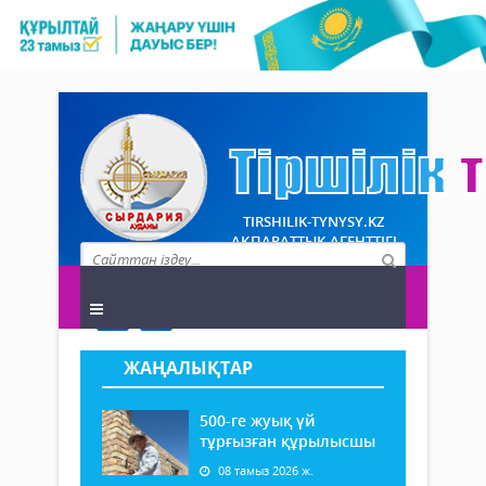
TIRSHILIK-TYNYSY.KZ
АҚПАРАТТЫҚ АГЕНТТІГІ
ЖАҢАЛЫҚТАР
500-ге жуық үй
тұрғызған құрылысшы
08 тамыз 2026 ж.