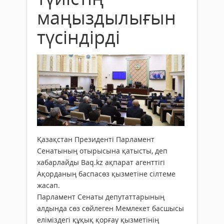
маңыздылығын
түсіндірді
Қазақстан Президенті Парламент
Сенатының отырысына қатысты, деп
хабарлайды Baq.kz ақпарат агенттігі
Ақорданың баспасөз қызметіне сілтеме
жасап.
Парламент Сенаты депутаттарының
алдында сөз сөйлеген Мемлекет басшысы
еліміздегі құқық қорғау қызметінің