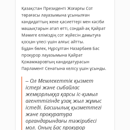
Қазақстан Президенті Жоғарғы Сот
төрағасы лауазымына ұсынылған
кандидаттың жеке қасиеттері мен кәсіби
машықтарын атап өтті, сондай-ақ Қайрат
Мәмиге еліміздің сот жүйесін дамытуға
қосқан үлесі үшін алғыс айтты.
Бұдан бөлек, Нұрсұлтан Назарбаев Бас
прокурор лауазымына Қайрат
Қожамжаровтың кандидатурасын
Парламент Сенатына келісу үшін ұсынды.
– Ол Мемлекеттік қызмет
істері және сыбайлас
жемқорлыққа қарсы іс-қимыл
агенттігінде ұзақ жыл жұмыс
істеді. Басшылық қызметтегі
және прокуратура
органдарындағы тәжірибесі
мол. Оның Бас прокурор