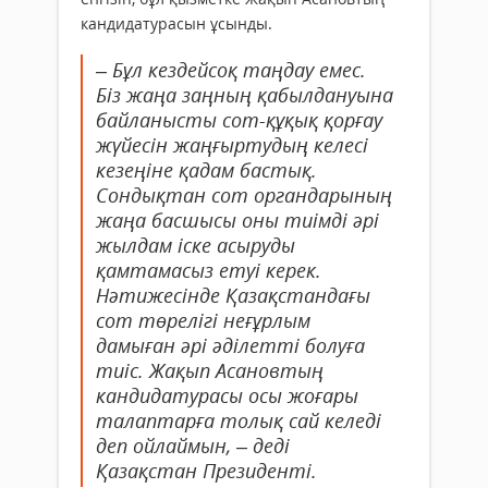
кандидатурасын ұсынды.
– Бұл кездейсоқ таңдау емес.
Біз жаңа заңның қабылдануына
байланысты сот-құқық қорғау
жүйесін жаңғыртудың келесі
кезеңіне қадам бастық.
Сондықтан сот органдарының
жаңа басшысы оны тиімді әрі
жылдам іске асыруды
қамтамасыз етуі керек.
Нәтижесінде Қазақстандағы
сот төрелігі неғұрлым
дамыған әрі әділетті болуға
тиіс. Жақып Асановтың
кандидатурасы осы жоғары
талаптарға толық сай келеді
деп ойлаймын, – деді
Қазақстан Президенті.