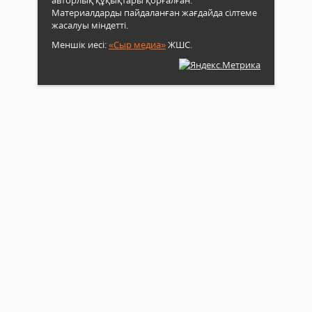
Материалдарды пайдаланған жағдайда сілтеме
жасалуы міндетті.
Меншік иесі:
«Сыр медиа»
ЖШС.