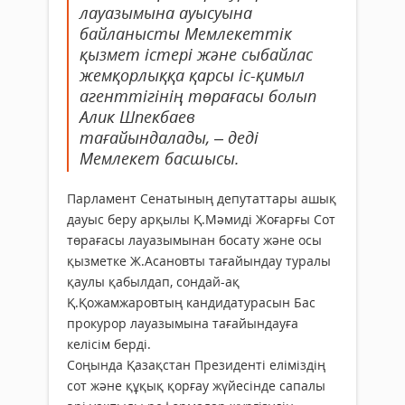
лауазымына ауысуына
байланысты Мемлекеттік
қызмет істері және сыбайлас
жемқорлыққа қарсы іс-қимыл
агенттігінің төрағасы болып
Алик Шпекбаев
тағайындалады, – деді
Мемлекет басшысы.
Парламент Сенатының депутаттары ашық
дауыс беру арқылы Қ.Мәмиді Жоғарғы Сот
төрағасы лауазымынан босату және осы
қызметке Ж.Асановты тағайындау туралы
қаулы қабылдап, сондай-ақ
Қ.Қожамжаровтың кандидатурасын Бас
прокурор лауазымына тағайындауға
келісім берді.
Соңында Қазақстан Президенті еліміздің
сот және құқық қорғау жүйесінде сапалы