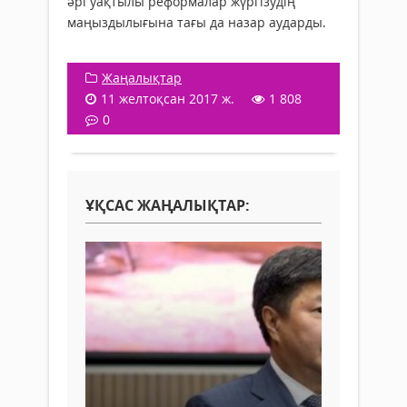
әрі уақтылы реформалар жүргізудің
маңыздылығына тағы да назар аударды.
Жаңалықтар
11 желтоқсан 2017 ж.
1 808
0
ҰҚСАС ЖАҢАЛЫҚТАР: