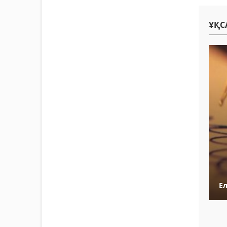
ҰҚС
Е