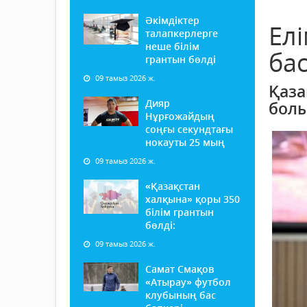
Әкімдіктер
Ел
талапкерлерге
неше білім
ба
грантын бөлді
09 тамыз 2026 ж.
Қаза
Дияр
болы
Нұрғожайдың
соңғы секундтағы
нокауты 25 мың
09 тамыз 2026 ж.
«Қазақстан
халқына» қоры 350
білім грантын
бөлді:
09 тамыз 2026 ж.
Самат Смақов
«Атырау» футбол
клубының бас