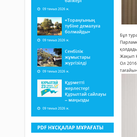
бапкері
09 тамыз 2026 ж.
«Тораңғының
түбіне демалуға
болмайды»
Бұл тур
09 тамыз 2026 ж.
Парлам
қолдады
Сенбілік
Жақып Қ
жұмыстары
жүргізілді
Ол 2016
тағайын
09 тамыз 2026 ж.
Құрметті
жерлестер!
Құрылтай сайлауы
– маңызды
09 тамыз 2026 ж.
PDF НҰСҚАЛАР МҰРАҒАТЫ