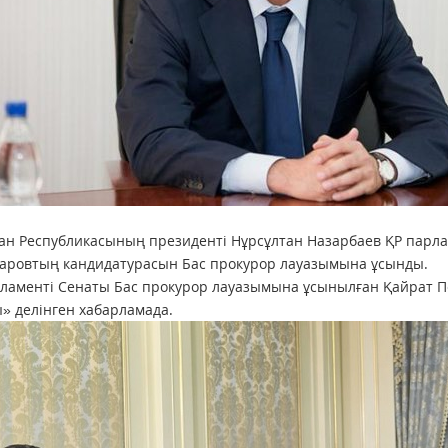
ан Республикасының президенті Нұрсұлтан Назарбаев ҚР парл
аровтың кандидатурасын Бас прокурор лауазымына ұсынды.
рламенті Сенаты Бас прокурор лауазымына ұсынылған Қайрат
» делінген хабарламада.