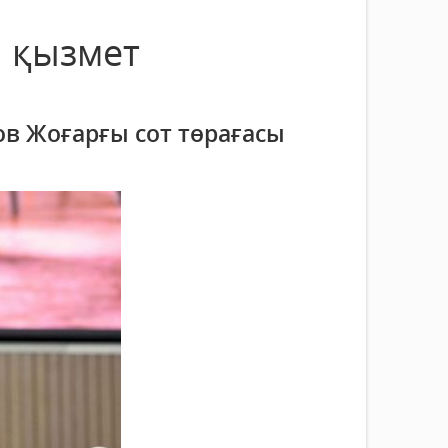
ы қызмет
в Жоғарғы сот төрағасы