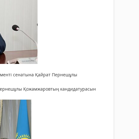
аменті сенатына Қайрат Пернешұлы
 Пернешұлы Қожамжаровтың кандидатурасын