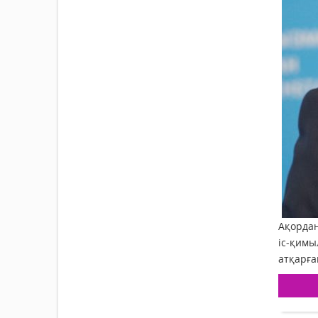
Ақордан
іс-қимы
атқарға