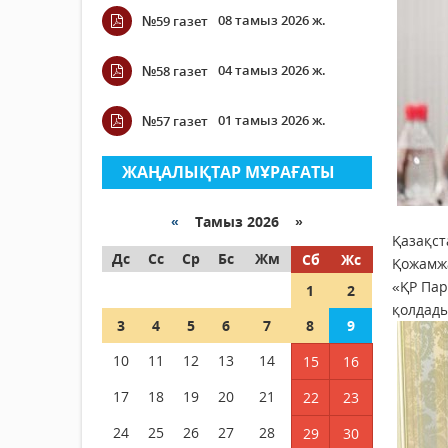
08 тамыз 2026 ж.
№59 газет
04 тамыз 2026 ж.
№58 газет
01 тамыз 2026 ж.
№57 газет
ЖАҢАЛЫҚТАР МҰРАҒАТЫ
«
Тамыз 2026 »
Қазақст
Дс
Сс
Ср
Бс
Жм
Сб
Жс
Қожамж
«ҚР Па
1
2
қолдады
3
4
5
6
7
8
9
10
11
12
13
14
15
16
17
18
19
20
21
22
23
24
25
26
27
28
29
30