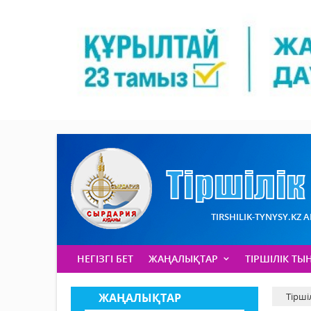
TIRSHILIK-TYNYSY.KZ 
НЕГІЗГІ БЕТ
ЖАҢАЛЫҚТАР
ТІРШІЛІК ТЫ
ЖАҢАЛЫҚТАР
Тірші