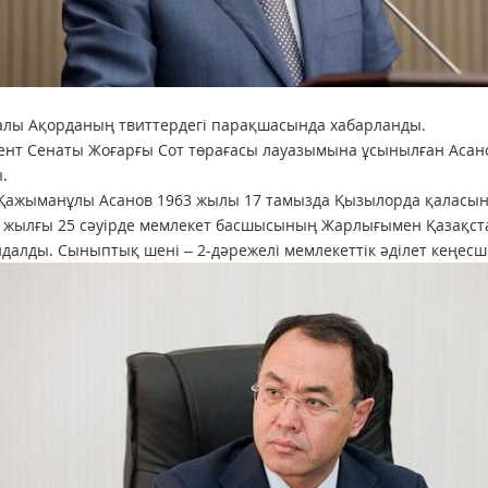
алы Ақорданың твиттердегі парақшасында хабарланды.
ент Сенаты Жоғарғы Сот төрағасы лауазымына ұсынылған Аса
.
ажыманұлы Асанов 1963 жылы 17 тамызда Қызылорда қаласынд
 жылғы 25 сәуірде мемлекет басшысының Жарлығымен Қазақст
далды. Сыныптық шені – 2-дәрежелі мемлекеттік әділет кеңесші