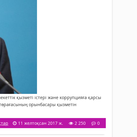
кеттік қызметі істері және коррупцияға қарсы
ік төрағасының орынбасары қызметін
қтар
11 желтоқсан 2017 ж.
2 250
0