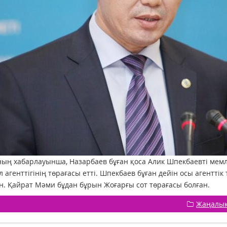
ың хабарлауынша, Назарбаев бұған қоса Алик Шпекбаевті мемле
л агенттігінің төрағасы етті. Шпекбаев бұған дейін осы агентт
н. Қайрат Мәми бұдан бұрын Жоғарғы сот төрағасы болған.
Жаңалы