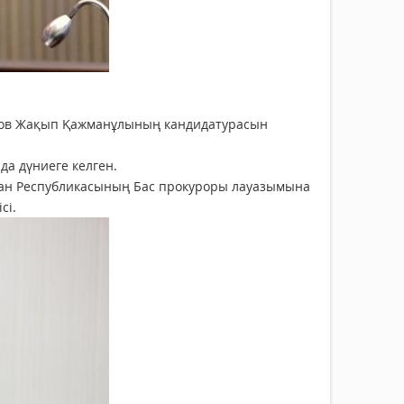
нов Жақып Қажманұлының кандидатурасын
а дүниеге келген.
ан Республикасының Бас прокуроры лауазымына
сі.