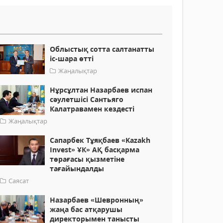
Облыстық сотта салтанатты
іс-шара өтті
Жаңалықтар
Нұрсұлтан Назарбаев испан
сәулетшісі Сантьяго
Калатравамен кездесті
Жаңалықтар
Сапарбек Тұяқбаев «Kazakh
Invest» ҰК» АҚ басқарма
төрағасы қызметіне
тағайындалды
Саясат
Назарбаев «Шевронның»
жаңа бас атқарушы
директорымен танысты