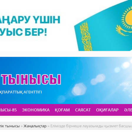
АҚПАРАТТЫҚ АГЕНТТІГІ
НЫСЫ-85
ЭКОНОМИКА
ҚОҒАМ
САЯСАТ
ОҚИҒАЛАР
ӘЛ
лік тынысы
»
Жаңалықтар
» Елімізде бірнеше лауазымды қызмет басш