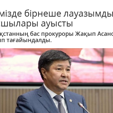
імізде бірнеше лауазымд
сшылары ауысты
қстанның бас прокуроры Жақып Асано
п тағайындалды.