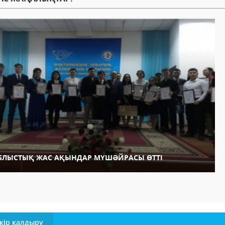
БЛЫСТЫҚ ЖАС АҚЫНДАР МҮШӘЙРАСЫ ӨТТІ
кір қалдыру