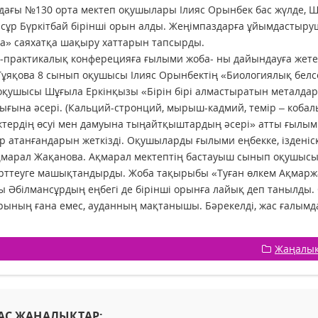
ағы №130 орта мектеп оқушылары Ілияс Орынбек бас жүлде, Ш
сұр Бүркітбай бірінші орын алды. Жеңімпаздарға ұйымдастыр
а» саяхатқа шақыру хаттарын тапсырды.
практикалық конферецияға ғылыми жоба- ны дайындауға жетекш
Тұяқова 8 сынып оқушысы Ілияс Орынбектің «Биологиялық белсе
қушысы Шұғыла Еркінқызы «Бірін бірі алмастыратын металда
ығына әсері. (Кальций-стронций, мырыш-кадмий, темір – коба
ктердің өсуі мен дамуына тыңайтқыштардың әсері» атты ғылым
р атанғандарын жеткізді. Оқушыларды ғылыми еңбекке, ізденіс
қмарал Жақанова. Ақмарал мектептің бастауыш сынып оқушысы 
рттеуге машықтандырды. Жоба тақырыбы «Туған өлкем Ақмарж
 Әбілмансұрдың еңбегі де бірінші орынға лайық деп танылды.
рының ғана емес, ауданның мақтанышы. Бәрекелді, жас ғалымд
Жаңалы
АС ЖАҢАЛЫҚТАР: