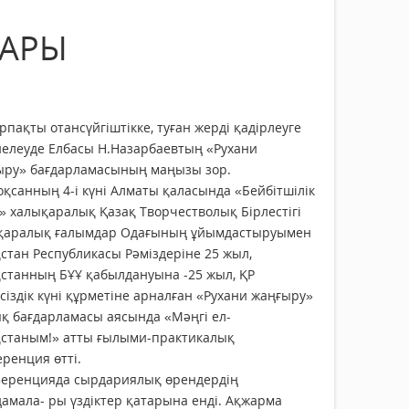
ДАРЫ
рпақты отансүйгіштікке, туған жерді қадірлеуге
иелеуде Елбасы Н.Назарбаевтың «Рухани
ыру» бағдарламасының маңызы зор.
қсанның 4-і күні Алматы қаласында «Бейбітшілік
» халықаралық Қазақ Творчестволық Бірлестігі
қаралық ғалымдар Одағының ұйымдастыруымен
стан Республикасы Рәміздеріне 25 жыл,
станның БҰҰ қабылдануына -25 жыл, ҚР
сіздік күні құрметіне арналған «Рухани жаңғыру»
қ бағдарламасы аясында «Мәңгі ел-
қстаным!» атты ғылыми-практикалық
ренция өтті.
еренцияда сырдариялық өрендердің
амала- ры үздіктер қатарына енді. Ақжарма