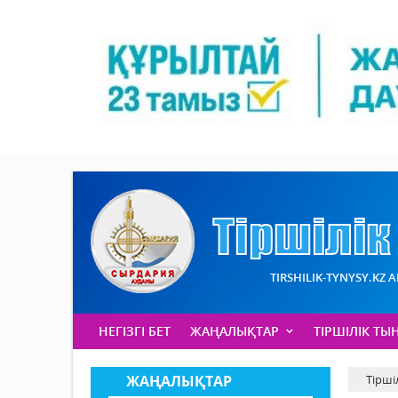
TIRSHILIK-TYNYSY.KZ 
НЕГІЗГІ БЕТ
ЖАҢАЛЫҚТАР
ТІРШІЛІК ТЫ
ЖАҢАЛЫҚТАР
Тірші