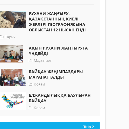
РУХАНИ ЖАҢҒЫРУ:
ҚАЗАҚСТАННЫҢ КИЕЛІ
ЖЕРЛЕРІ ГЕОГРАФИЯСЫНА
ОБЛЫСТАН 12 НЫСАН ЕНДІ
Тарих
АҚЫН РУХАНИ ЖАҢҒЫРУҒА
ҮНДЕЙДІ
Мәдениет
БАЙҚАУ ЖЕҢІМПАЗДАРЫ
МАРАПАТТАЛДЫ
Қоғам
ЕЛЖАНДЫЛЫҚҚА БАУЛЫҒАН
БАЙҚАУ
Қоғам
Пікір
2