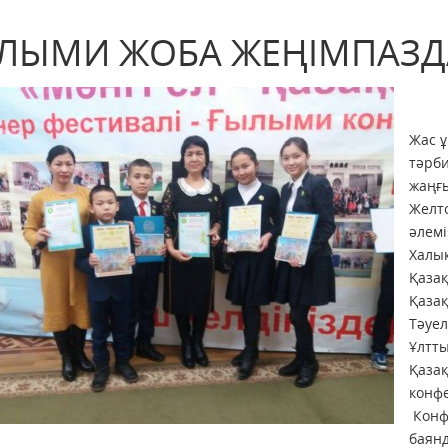
ЛЫМИ ЖОБА ЖЕҢІМПАЗ
Жас ұ
тәрб
жаңғ
Желто
әлемі
Халы
Қазақ
Қазақ
Тәуел
Ұлтты
Қаза
конфе
Конф
баянд