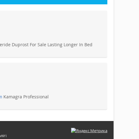
ride Duprost For Sale Lasting Longer In Bed
m
Kamagra Professional
лігі