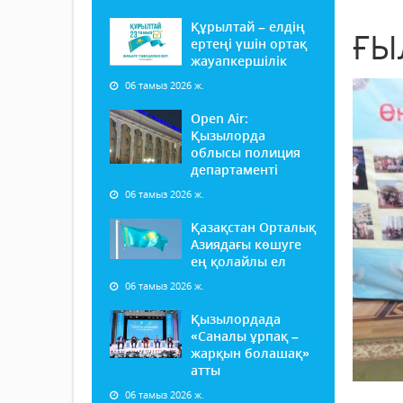
Құрылтай – елдің
ҒЫ
ертеңі үшін ортақ
жауапкершілік
06 тамыз 2026 ж.
Open Air:
Қызылорда
облысы полиция
департаменті
06 тамыз 2026 ж.
Қазақстан Орталық
Азиядағы көшуге
ең қолайлы ел
06 тамыз 2026 ж.
Қызылордада
«Саналы ұрпақ –
жарқын болашақ»
атты
06 тамыз 2026 ж.