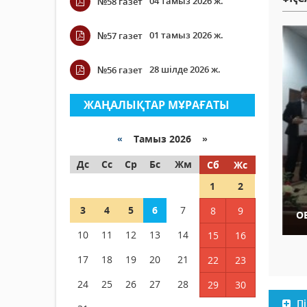
04 тамыз 2026 ж.
№58 газет
01 тамыз 2026 ж.
№57 газет
28 шілде 2026 ж.
№56 газет
ЖАҢАЛЫҚТАР МҰРАҒАТЫ
«
Тамыз 2026 »
Дс
Сс
Ср
Бс
Жм
Сб
Жс
1
2
3
4
5
6
7
8
9
О
10
11
12
13
14
15
16
17
18
19
20
21
22
23
24
25
26
27
28
29
30
Пі