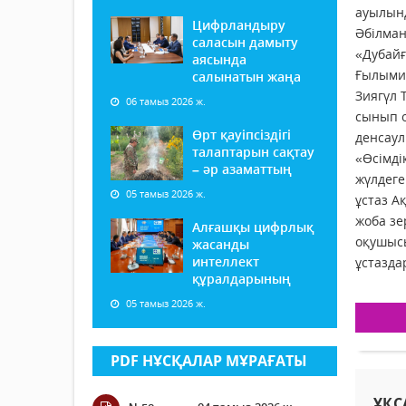
ауылынд
Цифрландыру
Әбілман
саласын дамыту
«Дубайғ
аясында
Ғылыми-
салынатын жаңа
Зиягүл 
06 тамыз 2026 ж.
сынып о
Өрт қауіпсіздігі
денсаул
талаптарын сақтау
«Өсімді
– әр азаматтың
жүлдеге
05 тамыз 2026 ж.
ұстаз А
жоба зе
Алғашқы цифрлық
оқушысы
жасанды
интеллект
ұстазда
құралдарының
05 тамыз 2026 ж.
PDF НҰСҚАЛАР МҰРАҒАТЫ
ҰҚС