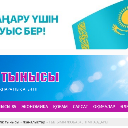
АҚПАРАТТЫҚ АГЕНТТІГІ
НЫСЫ-85
ЭКОНОМИКА
ҚОҒАМ
САЯСАТ
ОҚИҒАЛАР
ӘЛ
лік тынысы
»
Жаңалықтар
» ҒЫЛЫМИ ЖОБА ЖЕҢІМПАЗДАРЫ