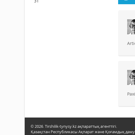
31
Art
Pax
© 2026. Tirshilik-tynysy.kz ақпараттық агенттігі.
Қазақстан Республикасы Ақпарат және Қоғамдық даму м