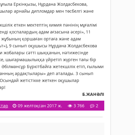
ұғыла Еркінқызы, Нұрдана Жолдасбекова,
ушылар арнайы дипломдар мен төсбелгі және
ілік еткен мектептің химия пәнінің мұғалімі
нді қоспалардың адам ағзасына әсері», 11
р жұбының қоршаған ортаға және адам
льт»), 9 сынып оқушысы Нұрдана Жолдасбекова
и жобалары сәтті шыққанын, нәтижесінде
ке, шығармашылыққа үйретіп жүрген тағы бір
Әбілмансұр Бүркітбайға жетекшілік етіп, ғылыми
анның ардақтылары» деп аталады. 3 сынып
 Осындай жетістікке жеткен оқушылар
ар!
Б.ЖАНӘЛІ
қтар
09 желтоқсан 2017 ж.
3 766
2