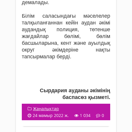
демалады.
Білім саласындағы мәселелер
талқыланғаннан кейін аудан әкімі
аудандық полиция, төтенше
жағдайлар бөлімі, бөлім
басшыларына, кент және ауылдық
округ әкімдеріне нақты
тапсырмалар берді.
Сырдария ауданы әкімінің
баспасөз қызметі.
Жаңалықтар
24 мамыр 2022 ж.
1 034
0