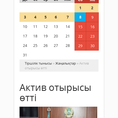
1
2
3
4
5
6
7
8
9
10
11
12
13
14
15
16
17
18
19
20
21
22
23
24
25
26
27
28
29
30
31
Тіршілік тынысы
»
Жаңалықтар
» Актив
отырысы өтті
Актив отырысы
өтті