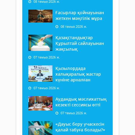
08 тамыз 2026 ж.
Ғасырлар қойнауынан
жеткен мәңгілік мұра
08 тамыз 2026 ж.
Қазақстандықтар
Құрылтай сайлауынан
жақсылық
07 тамыз 2026 ж.
Қызылордада
халықаралық жастар
күніне арналған
07 тамыз 2026 ж.
Аудандық мәслихаттың
кезекті сессиясы өтті
07 тамыз 2026 ж.
«Дауыс беру учаскесін
қалай табуға болады?»