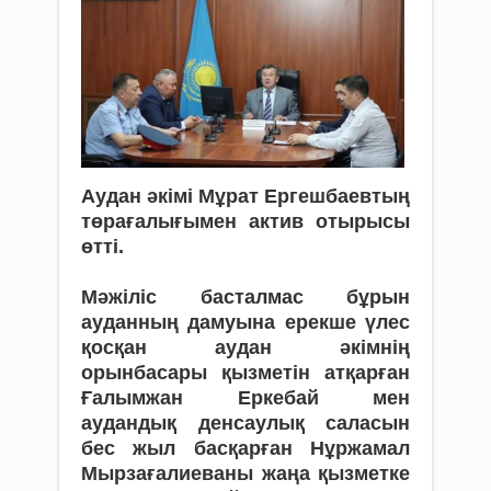
Аудан әкімі Мұрат Ергешбаевтың
төрағалығымен актив отырысы
өтті.
Мәжіліс басталмас бұрын
ауданның дамуына ерекше үлес
қосқан аудан әкімнің
орынбасары қызметін атқарған
Ғалымжан Еркебай мен
аудандық денсаулық саласын
бес жыл басқарған Нұржамал
Мырзағалиеваны жаңа қызметке