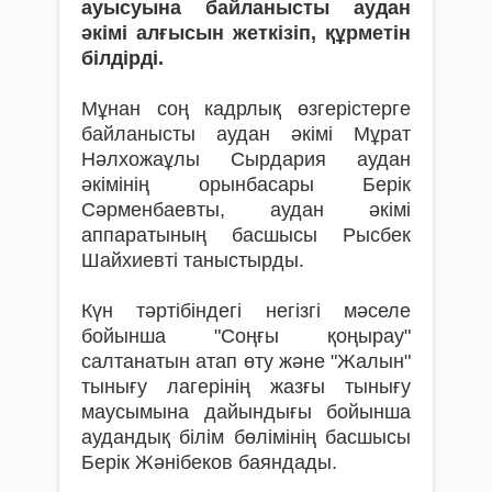
ауысуына байланысты аудан
әкімі алғысын жеткізіп, құрметін
білдірді.
Мұнан соң кадрлық өзгерістерге
байланысты аудан әкімі Мұрат
Нәлхожаұлы Сырдария аудан
әкімінің орынбасары Берік
Сәрменбаевты, аудан әкімі
аппаратының басшысы Рысбек
Шайхиевті таныстырды.
Күн тәртібіндегі негізгі мәселе
бойынша "Соңғы қоңырау"
салтанатын атап өту және "Жалын"
тынығу лагерінің жазғы тынығу
маусымына дайындығы бойынша
аудандық білім бөлімінің басшысы
Берік Жәнібеков баяндады.