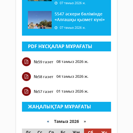
07 тамыз 2026 ж.
5547 әскери бөлімінде
«Алғашқы қызмет күні»
07 тамыз 2026 ж.
PDF НҰСҚАЛАР МҰРАҒАТЫ
08 тамыз 2026 ж.
№59 газет
04 тамыз 2026 ж.
№58 газет
01 тамыз 2026 ж.
№57 газет
ЖАҢАЛЫҚТАР МҰРАҒАТЫ
«
Тамыз 2026 »
Дс
Сс
Ср
Бс
Жм
Сб
Жс