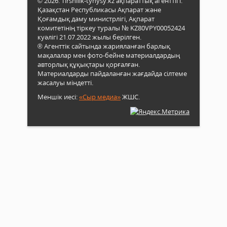
© 2026. Tirshilik-tynysy.kz ақпараттық агенттігі.
Қазақстан Республикасы Ақпарат және
Қоғамдық даму министрлігі, Ақпарат
комитетінің тіркеу туралы № KZ80VPY00052424
куәлігі 21.07.2022 жылы берілген.
® Агенттік сайтында жарияланған барлық
мақалалар мен фото-бейне материалдардың
авторлық құқықтары қорғалған.
Материалдарды пайдаланған жағдайда сілтеме
жасалуы міндетті.
Меншік иесі:
«Сыр медиа»
ЖШС.