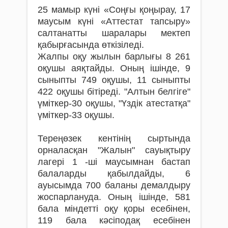
25 мамыр күні «Соңғы қоңырау, 17
маусым күні «Аттестат тапсыру»
салтанатты шаралары мектеп
қабырғасында өткізіледі.
Жалпы оқу жылын барлығы 8 261
оқушы аяқтайды. Оның ішінде, 9
сыныпты 749 оқушы, 11 сыныпты
422 оқушы бітіреді. "Алтын белгіге"
үміткер-30 оқушы, "Үздік атестатқа"
үміткер-33 оқушы.
Тереңөзек кентінің сыртында
орналасқан "Жалын" сауықтыру
лагері 1 -ші маусымнан бастап
балаларды қабылдайды, 6
ауысымда 700 баланы демалдыру
жоспарлануда. Оның ішінде, 581
бала міндетті оқу қоры есебінен,
119 бала кәсіподақ есебінен