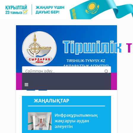
TIRSHILIK-TYNYSY.KZ
АҚПАРАТТЫҚ АГЕНТТІГІ
ЖАҢАЛЫҚТАР
Инфрақұрылымның
жақсаруы аудан
әлеуетін