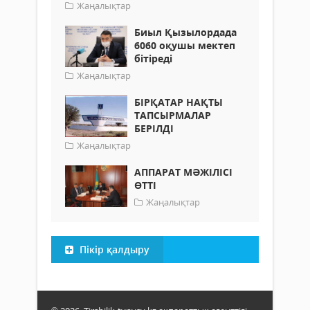
Жаңалықтар
Биыл Қызылордада
6060 оқушы мектеп
бітіреді
Жаңалықтар
БІРҚАТАР НАҚТЫ
ТАПСЫРМАЛАР
БЕРІЛДІ
Жаңалықтар
АППАРАТ МӘЖІЛІСІ
ӨТТІ
Жаңалықтар
Пікір қалдыру