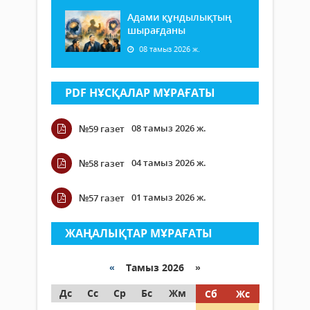
Адами құндылықтың
шырағданы
08 тамыз 2026 ж.
PDF НҰСҚАЛАР МҰРАҒАТЫ
08 тамыз 2026 ж.
№59 газет
04 тамыз 2026 ж.
№58 газет
01 тамыз 2026 ж.
№57 газет
ЖАҢАЛЫҚТАР МҰРАҒАТЫ
«
Тамыз 2026 »
Дс
Сс
Ср
Бс
Жм
Сб
Жс