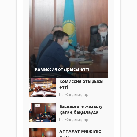
Комиссия отырысы өтті
Комиссия отырысы
өтті
Жаңалықтар
Баспасөзге жазылу
қатаң бақылауда
Жаңалықтар
АППАРАТ МӘЖІЛІСІ