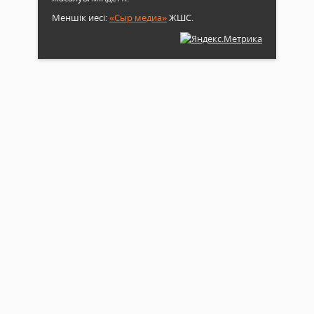
Меншік иесі:
«Сыр медиа»
ЖШС.