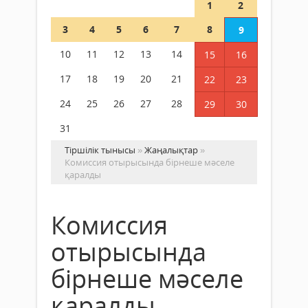
1
2
3
4
5
6
7
8
9
10
11
12
13
14
15
16
17
18
19
20
21
22
23
24
25
26
27
28
29
30
31
Тіршілік тынысы
»
Жаңалықтар
»
Комиссия отырысында бірнеше мәселе
қаралды
Комиссия
отырысында
бірнеше мәселе
қаралды