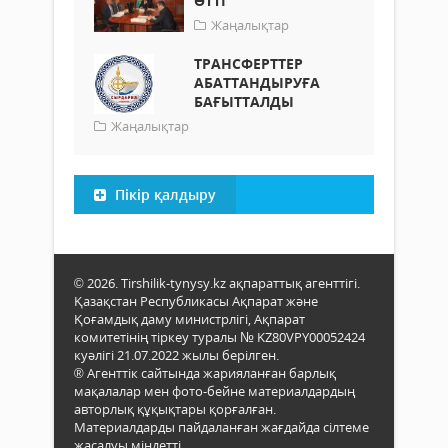
ӨТТІ
Жаңалықтар
ТРАНСФЕРТТЕР
АБАТТАНДЫРУҒА
БАҒЫТТАЛДЫ
Жаңалықтар
Пікір қалдыру
© 2026. Tirshilik-tynysy.kz ақпараттық агенттігі.
Қазақстан Республикасы Ақпарат және
Қоғамдық даму министрлігі, Ақпарат
комитетінің тіркеу туралы № KZ80VPY00052424
куәлігі 21.07.2022 жылы берілген.
® Агенттік сайтында жарияланған барлық
мақалалар мен фото-бейне материалдардың
авторлық құқықтары қорғалған.
Материалдарды пайдаланған жағдайда сілтеме
жасалуы міндетті.