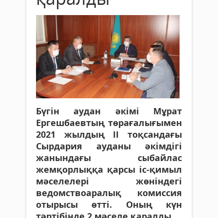
Бүгін аудан әкімі Мұрат
Ергешбаевтың төрағалығымен
2021 жылдың ІІ тоқсандағы
Сырдария ауданы әкімдігі
жанындағы сыбайлас
жемқорлыққа қарсы іс-қимыл
мәселелері жөніндегі
ведомствоаралық комиссия
отырысы өтті. Оның күн
тәртібінде 2 мәселе қаралды.