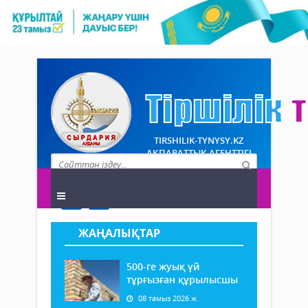
TIRSHILIK-TYNYSY.KZ
АҚПАРАТТЫҚ АГЕНТТІГІ
ЖАҢАЛЫҚТАР
500-ге жуық үй
тұрғызған құрылысшы
08 тамыз 2026 ж.