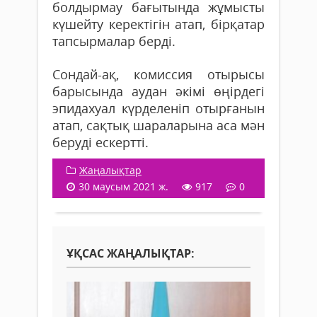
болдырмау бағытында жұмысты
күшейту керектігін атап, бірқатар
тапсырмалар берді.
Сондай-ақ, комиссия отырысы
барысында аудан әкімі өңірдегі
эпидахуал күрделеніп отырғанын
атап, сақтық шараларына аса мән
беруді ескертті.
Жаңалықтар
30 маусым 2021 ж.
917
0
ҰҚСАС ЖАҢАЛЫҚТАР: