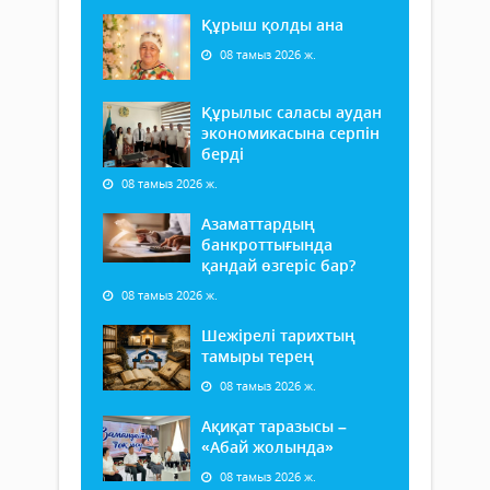
Құрыш қолды ана
08 тамыз 2026 ж.
Құрылыс саласы аудан
экономикасына серпін
берді
08 тамыз 2026 ж.
Азаматтардың
банкроттығында
қандай өзгеріс бар?
08 тамыз 2026 ж.
Шежірелі тарихтың
тамыры терең
08 тамыз 2026 ж.
Ақиқат таразысы –
«Абай жолында»
08 тамыз 2026 ж.