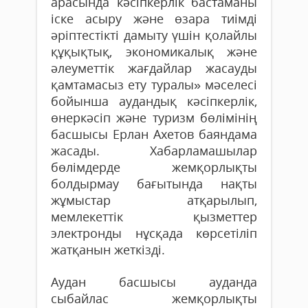
арасында кәсіпкерлік бастаманы
іске асыру және өзара тиімді
әріптестікті дамыту үшін қолайлы
құқықтық, экономикалық және
әлеуметтік жағдайлар жасауды
қамтамасыз ету туралы» мәселесі
бойынша аудандық кәсіпкерлік,
өнеркәсіп және туризм бөлімінің
басшысы Ерлан Ахетов баяндама
жасады. Хабарламашылар
бөлімдерде жемқорлықты
болдырмау бағытында нақты
жұмыстар атқарылып,
мемлекеттік қызметтер
электронды нұсқада көрсетіліп
жатқанын жеткізді.
Аудан басшысы ауданда
сыбайлас жемқорлықты