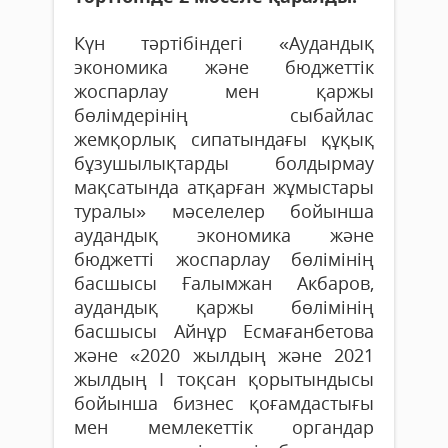
Күн тәртібіндегі «Аудандық
экономика және бюджеттік
жоспарлау мен қаржы
бөлімдерінің сыбайлас
жемқорлық сипатындағы құқық
бұзушылықтарды болдырмау
мақсатында атқарған жұмыстары
туралы» мәселелер бойынша
аудандық экономика және
бюджетті жоспарлау бөлімінің
басшысы Ғалымжан Акбаров,
аудандық қаржы бөлімінің
басшысы Айнұр Есмағанбетова
және «2020 жылдың және 2021
жылдың І тоқсан қорытындысы
бойынша бизнес қоғамдастығы
мен мемлекеттік органдар