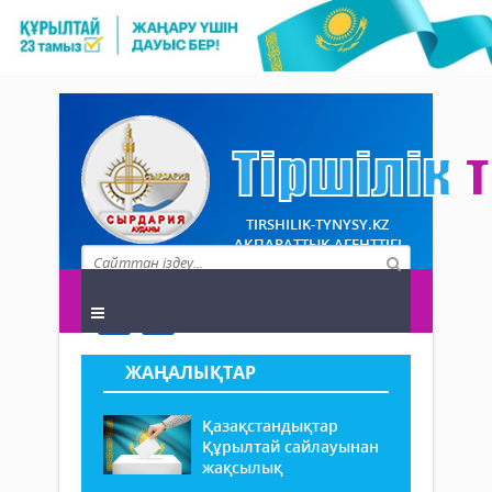
TIRSHILIK-TYNYSY.KZ
АҚПАРАТТЫҚ АГЕНТТІГІ
ЖАҢАЛЫҚТАР
Қазақстандықтар
Құрылтай сайлауынан
жақсылық