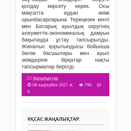
қолдау көрсету керек. Осы
мақсатта аудан әкімі
орынбасарларына Тереңөзек кенті
мен Бесарық ауылдық округінің
әлеуметтік-экономикалық дамуын
бақылауда ұстау тапсырылды.
Жиналыс қорытындысы бойынша
бөлім басшылары мен ауыл
әкімдеріне бірқатар нақты
тапсырмалар берілді.
Жаңалықтар
08 қыркүйек 2021 ж.
796
0
ҰҚСАС ЖАҢАЛЫҚТАР: