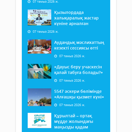
07 тамыз 2026 ж.
Қызылордада
халықаралық жастар
күніне арналған
07 тамыз 2026 ж.
Аудандық мәслихаттың
кезекті сессиясы өтті
07 тамыз 2026 ж.
«Дауыс беру учаскесін
қалай табуға болады?»
07 тамыз 2026 ж.
5547 әскери бөлімінде
«Алғашқы қызмет күні»
07 тамыз 2026 ж.
Құрылтай – ортақ
мүдде жолындағы
маңызды қадам