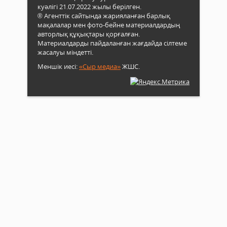
куәлігі 21.07.2022 жылы берілген.
® Агенттік сайтында жарияланған барлық
мақалалар мен фото-бейне материалдардың
авторлық құқықтары қорғалған.
Материалдарды пайдаланған жағдайда сілтеме
жасалуы міндетті.
Меншік иесі:
«Сыр медиа»
ЖШС.