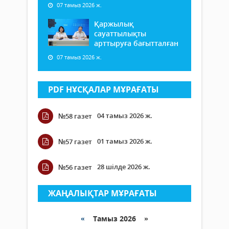
07 тамыз 2026 ж.
Қаржылық
сауаттылықты
арттыруға бағытталған
07 тамыз 2026 ж.
PDF НҰСҚАЛАР МҰРАҒАТЫ
04 тамыз 2026 ж.
№58 газет
01 тамыз 2026 ж.
№57 газет
28 шілде 2026 ж.
№56 газет
ЖАҢАЛЫҚТАР МҰРАҒАТЫ
«
Тамыз 2026 »