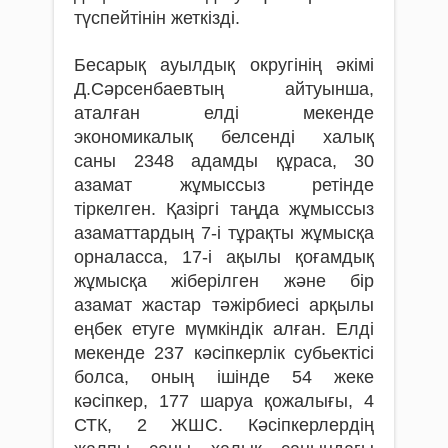
түспейтінін жеткізді.
Бесарық ауылдық округінің әкімі
Д.Сәрсенбаевтың айтуынша,
аталған елді мекенде
экономикалық белсенді халық
саны 2348 адамды құраса, 30
азамат жұмыссыз ретінде
тіркелген. Қазіргі таңда жұмыссыз
азаматтардың 7-і тұрақты жұмысқа
орналасса, 17-і ақылы қоғамдық
жұмысқа жіберілген және бір
азамат жастар тәжірбиесі арқылы
еңбек етуге мүмкіндік алған. Елді
мекенде 237 кәсіпкерлік субьектісі
болса, оның ішінде 54 жеке
кәсіпкер, 177 шаруа қожалығы, 4
СТК, 2 ЖШС. Кәсіпкерлердің