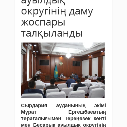
округінің даму
жоспары
талқыланды
Сырдария ауданының әкімі
Мұрат Ергешбаевтың
төрағалығымен Тереңөзек кенті
мен Бесарық ауылдық округінің