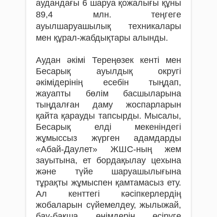
аудандағы 6 шаруа қожалығы құны
89,4 млн. теңгеге
ауылшаруашылық техникалары
мен құрал-жабдықтары алынды.
Аудан әкімі Тереңөзек кенті мен
Бесарық ауылдық округі
әкімідерінің есебін тыңдап,
жауапты бөлім басшыларына
тыңдалған даму жоспарларын
қайта қарауды тапсырды. Мысалы,
Бесарық елді мекеніндегі
жұмыссыз жүрген адамдарды
«Абай-Даулет» ЖШС-ның жем
зауытына, ет бордақылау цехына
және түйе шаруашылығына
тұрақты жұмыспен қамтамасыз ету.
Ал кенттегі кәсіпкерлердің
жобаларын сүйемелдеу, жылыжай,
бау-бақша өнімдерін өсіруге