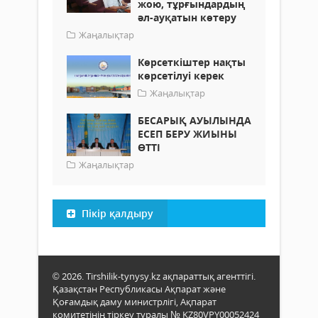
жою, тұрғындардың
әл-ауқатын көтеру
Жаңалықтар
Көрсеткіштер нақты
көрсетілуі керек
Жаңалықтар
БЕСАРЫҚ АУЫЛЫНДА
ЕСЕП БЕРУ ЖИЫНЫ
ӨТТІ
Жаңалықтар
Пікір қалдыру
© 2026. Tirshilik-tynysy.kz ақпараттық агенттігі.
Қазақстан Республикасы Ақпарат және
Қоғамдық даму министрлігі, Ақпарат
комитетінің тіркеу туралы № KZ80VPY00052424