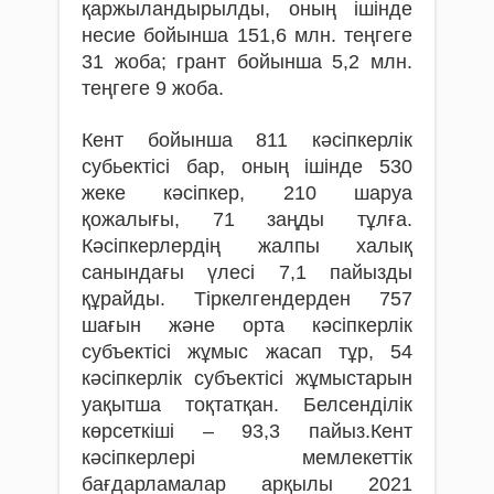
қаржыландырылды, оның ішінде
несие бойынша 151,6 млн. теңгеге
31 жоба; грант бойынша 5,2 млн.
теңгеге 9 жоба.
Кент бойынша 811 кәсіпкерлік
субьектісі бар, оның ішінде 530
жеке кәсіпкер, 210 шаруа
қожалығы, 71 заңды тұлға.
Кәсіпкерлердің жалпы халық
санындағы үлесі 7,1 пайызды
құрайды. Тіркелгендерден 757
шағын және орта кәсіпкерлік
субъектісі жұмыс жасап тұр, 54
кәсіпкерлік субъектісі жұмыстарын
уақытша тоқтатқан. Белсенділік
көрсеткіші – 93,3 пайыз.Кент
кәсіпкерлері мемлекеттік
бағдарламалар арқылы 2021