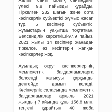
жалпы саны халық санындағы
үлесі 9,8 пайызды құрайды.
Тіркелген 232 шағын және орта
кәсіпкерлік субъектісі жұмыс жасап
тұр, 5 кәсіпкер субъектісі
жұмыстарын уақытша тоқтатқан.
Белсенділік көрсеткіші-97,9 пайыз.
2021 жылы 14 кәсіпкер жаңадан
тіркелсе, өз кәсіптерін жапқан
кәсіпкерлер жоқ.
Ауылдық округ кәсіпкерлерінің
мемлекеттік бағдарламаларға
белсенді қатысуы қарқынды
деңгейде дамып келеді.
Кәсіпкерлік саласында мемлекеттік
бағдарламалар арқылы 2021
жылдың 7 айында құны 156,8 млн.
теңгені құрайтын 40 жоба