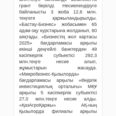
грант берілді. Несиелендіруге
байланысты 3 жоба 12,6 млн.
теңгеге қаржыландырылды.
«Бастау-Бизнес» жобасымен 65
адам оқу курстарына жолданып, 60
аяқтады. «Бизнестің жол картасы
2025» бағдарламасы арқылы
екінші деңгейлі банктерден 49
кәсіпкерлік субъектісі 292,3
млн.теңге несие алып,
жұмыстарын жасауда.
«Микробизнес-Қызылорда»
бағдарламасы арқылы «Өңірлік
инвестициялық орталығы» МҚҰ
арқылы 5 кәсіпкерлік субъектісі
27,0 млн.теңге несие алды.
«ҚазАгроҚаржы» АҚ-ның
Қызылорда филиалы арқылы