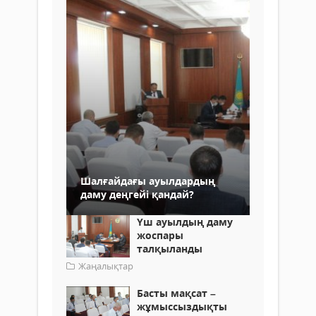
Шалғайдағы ауылдардың
даму деңгейі қандай?
Үш ауылдың даму
жоспары
талқыланды
Жаңалықтар
Басты мақсат –
жұмыссыздықты