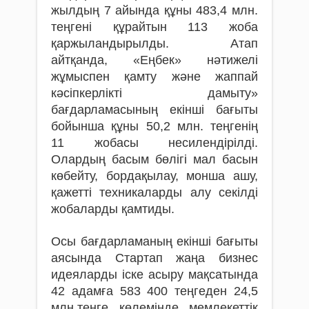
жылдың 7 айында құны 483,4 млн.
теңгені құрайтын 113 жоба
қаржыландырылды. Атап
айтқанда, «Еңбек» нәтижелі
жұмыспен қамту және жаппай
кәсіпкерлікті дамыту»
бағдарламасының екінші бағыты
бойынша құны 50,2 млн. теңгенің
11 жобасы несилендірілді.
Олардың басым бөлігі мал басын
көбейту, бордақылау, монша ашу,
қажетті техникаларды алу секілді
жобаларды қамтиды.
Осы бағдарламаның екінші бағыты
аясында Стартап жаңа бизнес
идеяларды іске асыру мақсатында
42 адамға 583 400 теңгеден 24,5
млн.теңге көлемінде мемлекеттік