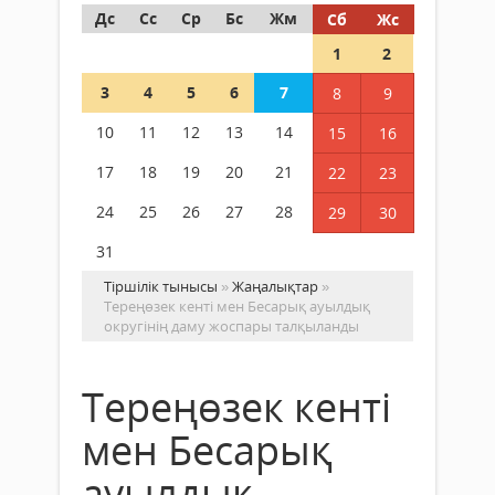
Дс
Сс
Ср
Бс
Жм
Сб
Жс
1
2
3
4
5
6
7
8
9
10
11
12
13
14
15
16
17
18
19
20
21
22
23
24
25
26
27
28
29
30
31
Тіршілік тынысы
»
Жаңалықтар
»
Тереңөзек кенті мен Бесарық ауылдық
округінің даму жоспары талқыланды
Тереңөзек кенті
мен Бесарық
ауылдық