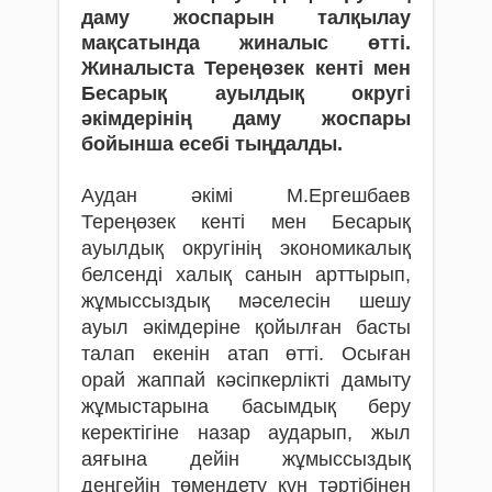
даму жоспарын талқылау
мақсатында жиналыс өтті.
Жиналыста Тереңөзек кенті мен
Бесарық ауылдық округі
әкімдерінің даму жоспары
бойынша есебі тыңдалды.
Аудан әкімі М.Ергешбаев
Тереңөзек кенті мен Бесарық
ауылдық округінің экономикалық
белсенді халық санын арттырып,
жұмыссыздық мәселесін шешу
ауыл әкімдеріне қойылған басты
талап екенін атап өтті. Осыған
орай жаппай кәсіпкерлікті дамыту
жұмыстарына басымдық беру
керектігіне назар аударып, жыл
аяғына дейін жұмыссыздық
деңгейін төмендету күн тәртібінен