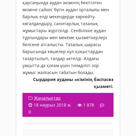
қарсаңында аудан әкімінің бекітілген
өкіміне сәйкес бүгін аудан орталығы мен
барлық елді мекендерде көркейту-
көгалдандыру, санитарлық тазалық
жұмыстары жүргізілді. Сенбілікке аудан
тұрғындары мен мекеме қызметкерлері
белсене атсалысты. Тазалық шарасы
барысында көшелер күл-қоқыстардан
тазартылып, талдар əктелді. Алдағы
уақытта да қоғам үшін тиімділігі зор
жұмыс жалғасын табатын болады.
Сырдария ауданы əкімінің баспасөз
қызметі.
Жаңалықтар
18 наурыз 2018 ж.
1 878
0