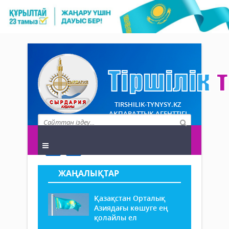
TIRSHILIK-TYNYSY.KZ
АҚПАРАТТЫҚ АГЕНТТІГІ
ЖАҢАЛЫҚТАР
Қазақстан Орталық
Азиядағы көшуге ең
қолайлы ел