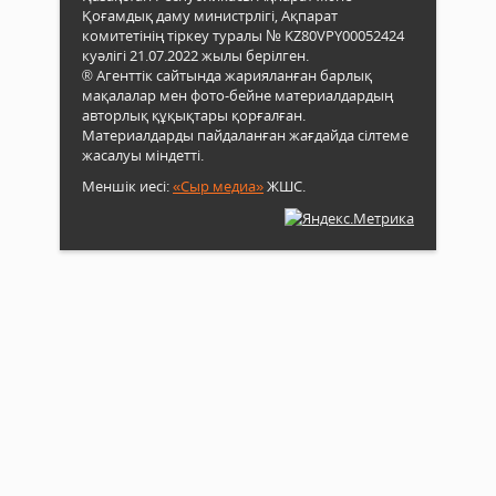
Қоғамдық даму министрлігі, Ақпарат
комитетінің тіркеу туралы № KZ80VPY00052424
куәлігі 21.07.2022 жылы берілген.
® Агенттік сайтында жарияланған барлық
мақалалар мен фото-бейне материалдардың
авторлық құқықтары қорғалған.
Материалдарды пайдаланған жағдайда сілтеме
жасалуы міндетті.
Меншік иесі:
«Сыр медиа»
ЖШС.