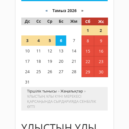
«
Тамыз 2026 »
Дс
Сс
Ср
Бс
Жм
Сб
Жс
1
2
3
4
5
6
7
8
9
10
11
12
13
14
15
16
17
18
19
20
21
22
23
24
25
26
27
28
29
30
31
Тіршілік тынысы
»
Жаңалықтар
»
ҰЛЫСТЫҢ ҰЛЫ КҮНІ МЕРЕКЕСІ
ҚАРСАҢЫНДА СЫРДАРИЯДА СЕНБІЛІК
ӨТТІ
ҰЛЫСТЫҢ ҰЛЫ