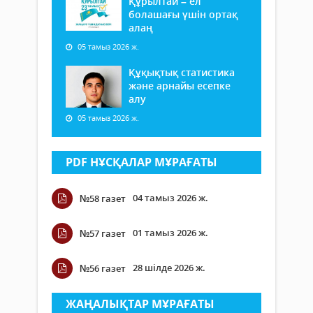
Құрылтай – ел
болашағы үшін ортақ
алаң
05 тамыз 2026 ж.
Құқықтық статистика
және арнайы есепке
алу
05 тамыз 2026 ж.
PDF НҰСҚАЛАР МҰРАҒАТЫ
04 тамыз 2026 ж.
№58 газет
01 тамыз 2026 ж.
№57 газет
28 шілде 2026 ж.
№56 газет
ЖАҢАЛЫҚТАР МҰРАҒАТЫ