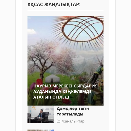
ҰҚСАС ЖАҢАЛЫҚТАР:
НАУРЫЗ МЕРЕКЕСІ СЫРДАРИЯ
АУДАНЫНДА КЕҢКӨЛЕМДЕ
АТАЛЫП ӨТІЛЕДІ
Дәмділер тегін
таратылады
Жаңалықтар