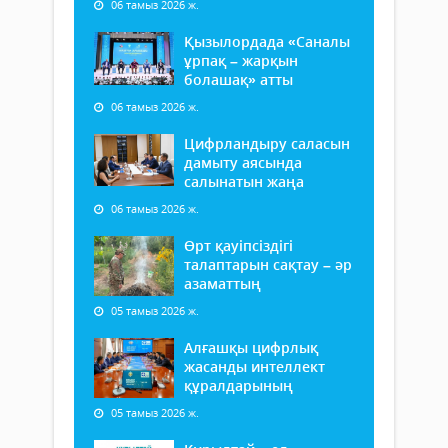
06 тамыз 2026 ж.
Қызылордада «Саналы
ұрпақ – жарқын
болашақ» атты
06 тамыз 2026 ж.
Цифрландыру саласын
дамыту аясында
салынатын жаңа
06 тамыз 2026 ж.
Өрт қауіпсіздігі
талаптарын сақтау – әр
азаматтың
05 тамыз 2026 ж.
Алғашқы цифрлық
жасанды интеллект
құралдарының
05 тамыз 2026 ж.