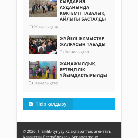
СЫРДАРИЯ
АУДАНЫНДА
КӨКТЕМГІ ТАЗАЛЫҚ
АЙЛЫҒЫ БАСТАЛДЫ
Жаңалықтар
ЖҮЙЕЛІ ЖҰМЫСТАР
ЖАЛҒАСЫН ТАБАДЫ
Жаңалықтар
ЖАҢАЖЫЛДЫҚ
ЕРТЕҢГІЛІК
ҰЙЫМДАСТЫРЫЛДЫ
Жаңалықтар
Пікір қалдыру
© 2026. Tirshilik-tynysy.kz ақпараттық агенттігі.
Қазақстан Республикасы Ақпарат және