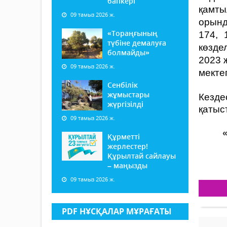
бапкері
қамты
09 тамыз 2026 ж.
орынд
«Тораңғының
174, 
түбіне демалуға
көзде
болмайды»
2023 
09 тамыз 2026 ж.
мекте
Сенбілік
жұмыстары
Кезде
жүргізілді
қатыс
09 тамыз 2026 ж.
Құрметті
жерлестер!
Құрылтай сайлауы
– маңызды
09 тамыз 2026 ж.
PDF НҰСҚАЛАР МҰРАҒАТЫ