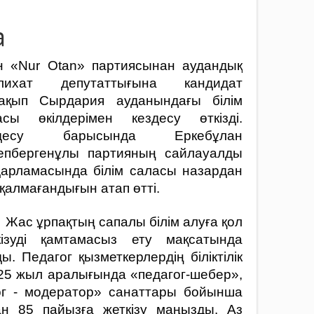
а
ін «Nur Otan» партиясынан аудандық
лихат депутаттығына кандидат
ақып Сырдария ауданындағы білім
асы өкілдерімен кездесу өткізді.
здесу барысында Еркебұлан
епбергенұлы партияның сайлауалды
дарламасында білім саласы назардан
қалмағандығын атап өтті.
ас ұрпақтың сапалы білім алуға қол
кізуді қамтамасыз ету мақсатында
. Педагог қызметкерлердің біліктілік
5 жыл аралығында «педагог-шебер»,
гог - модератор» санаттары бойынша
н 85 пайызға жеткізу маңызды. Аз