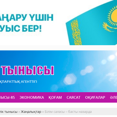
АҚПАРАТТЫҚ АГЕНТТІГІ
НЫСЫ-85
ЭКОНОМИКА
ҚОҒАМ
САЯСАТ
ОҚИҒАЛАР
ӘЛ
лік тынысы
»
Жаңалықтар
» Білім саласы – басты назарда