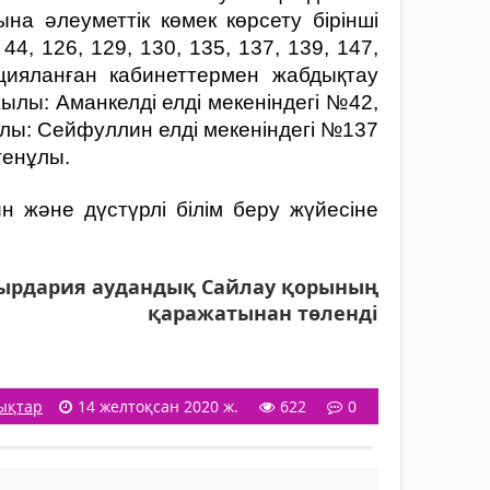
а әлеуметтік көмек көрсету бірінші
, 126, 129, 130, 135, 137, 139, 147,
цияланған кабинеттермен жабдықтау
жылы: Аманкелді елді мекеніндегі №42,
ылы: Сейфуллин елді мекеніндегі №137
генұлы.
н және дүстүрлі білім беру жүйесіне
Сырдария аудандық Сайлау қорының
қаражатынан төленді
ықтар
14 желтоқсан 2020 ж.
622
0