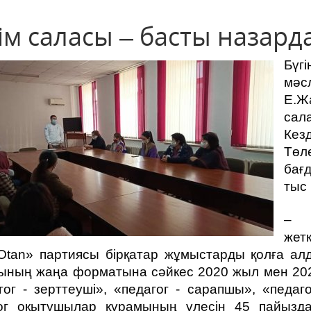
ім саласы – басты назард
Бүг
мәс
Е.Ж
сал
Ке
Төл
бағ
тыс 
– Ж
жет
Otan» партиясы бірқатар жұмыстарды қолға алды
ының жаңа форматына сәйкес 2020 жыл мен 202
гог - зерттеуші», «педагог - сарапшы», «педа
ог оқытушылар құрамының үлесін 45 пайызда