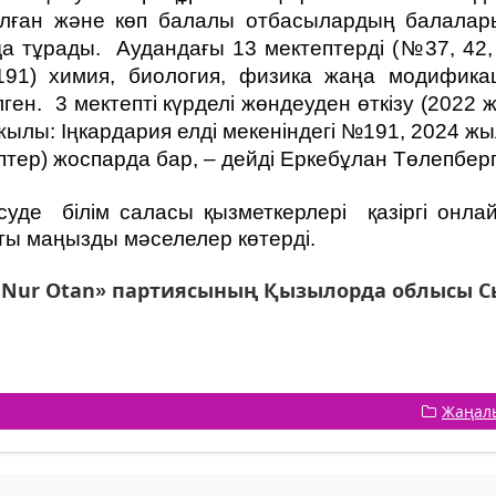
лған және көп балалы отбасылардың балаларын
а тұрады. Аудандағы 13 мектептерді (№37, 42, 44
191) химия, биология, физика жаңа модифика
лген. 3 мектепті күрделі жөндеуден өткізу (2022 
жылы: Іңкардария елді мекеніндегі №191, 2024 ж
птер) жоспарда бар, – дейді Еркебұлан Төлепбер
суде білім саласы қызметкерлері қазіргі онлай
ты маңызды мәселелер көтерді.
«Nur Otan» партиясының Қызылорда облысы 
Жаңал