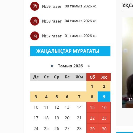
ҰҚС
08 тамыз 2026 ж.
№59 газет
04 тамыз 2026 ж.
№58 газет
01 тамыз 2026 ж.
№57 газет
ЖАҢАЛЫҚТАР МҰРАҒАТЫ
«
Тамыз 2026 »
Дс
Сс
Ср
Бс
Жм
Сб
Жс
1
2
3
4
5
6
7
8
9
1
10
11
12
13
14
15
16
17
18
19
20
21
22
23
24
25
26
27
28
29
30