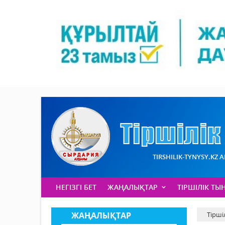
TIRSHILIK-TYNYSY.KZ 
НЕГІЗГІ БЕТ
ЖАҢАЛЫҚТАР
ТІРШІЛІК ТЫ
ЖАҢАЛЫҚТАР
Тірші