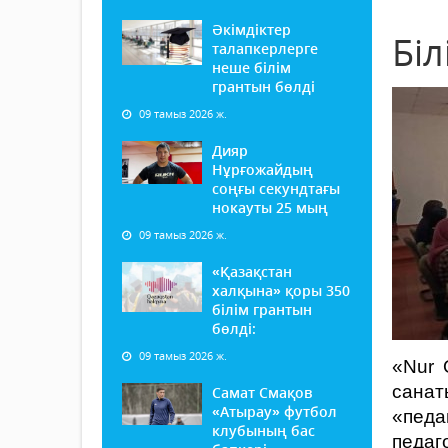
Әкімдіктер
Біл
талапкерлерге
неше білім
грантын бөлді
09 тамыз 2026 ж.
Дияр
Нұрғожайдың
соңғы секундтағы
нокауты 25 мың
09 тамыз 2026 ж.
«Қазақстан
халқына» қоры 350
білім грантын
бөлді:
09 тамыз 2026 ж.
«Nur 
санат
Самат Смақов
«Атырау» футбол
«педа
клубының бас
педаг