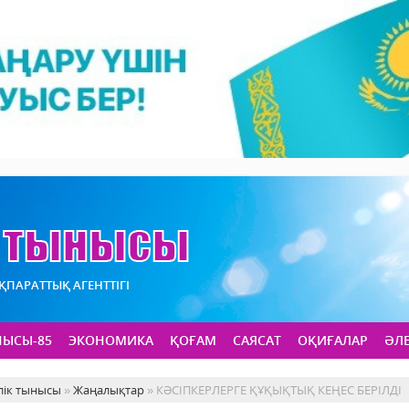
АҚПАРАТТЫҚ АГЕНТТІГІ
НЫСЫ-85
ЭКОНОМИКА
ҚОҒАМ
САЯСАТ
ОҚИҒАЛАР
ӘЛ
лік тынысы
»
Жаңалықтар
» КӘСІПКЕРЛЕРГЕ ҚҰҚЫҚТЫҚ КЕҢЕС БЕРІЛДІ