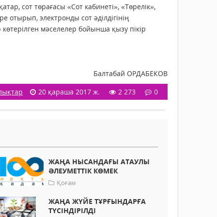
тар, сот төрағасы «Сот кабинеті», «Төрелік»,
ре отырып, электронды сот әділдігінің
р көтерілген мәселелер бойынша қызу пікір
Балтабай ОРДАБЕКОВ
лықтар
20 қараша 2017 ж.
2 273
0
ЖАҢА НЫСАНДАҒЫ АТАУЛЫ
ӘЛЕУМЕТТІК КӨМЕК
Қоғам
ЖАҢА ЖҮЙЕ ТҰРҒЫНДАРҒА
ТҮСІНДІРІЛДІ