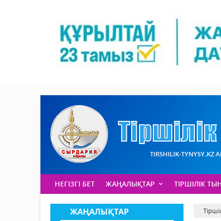
TIRSHILIK-TYNYSY.KZ 
НЕГІЗГІ БЕТ
ЖАҢАЛЫҚТАР
ТІРШІЛІК ТЫ
ЖАҢАЛЫҚТАР
Тірші