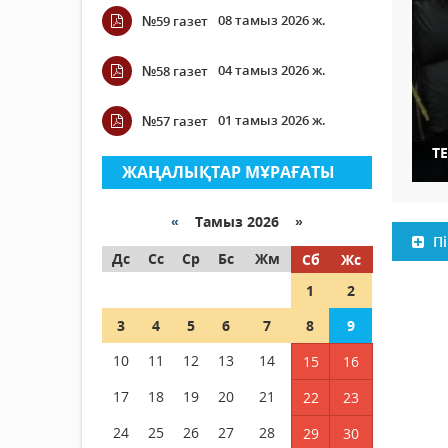
08 тамыз 2026 ж.
№59 газет
04 тамыз 2026 ж.
№58 газет
01 тамыз 2026 ж.
№57 газет
Т
ЖАҢАЛЫҚТАР МҰРАҒАТЫ
«
Тамыз 2026 »
Пі
Дс
Сс
Ср
Бс
Жм
Сб
Жс
1
2
3
4
5
6
7
8
9
10
11
12
13
14
15
16
17
18
19
20
21
22
23
24
25
26
27
28
29
30