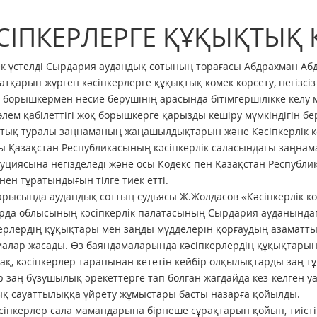
СІПКЕРЛЕРГЕ ҚҰҚЫҚТЫҚ К
к үстелді Сырдария аудандық сотының төрағасы Абдрахман Аб
атқарып жүрген кәсіпкерлерге құқықтық көмек көрсету, негізс
, борышкермен несие берушінің арасында бітімгершілікке келу
өлем қабілеттігі жоқ борышкерге қарызды кешіру мүмкіндігін б
тық туралы заңнаманың жаңашылдықтарын және Кәсіпкерлік код
ы Қазақстан Республикасының кәсіпкерлік саласындағы заңна
уциясына негізделеді және осы Кодекс пен Қазақстан Республи
інен тұратындығын тілге тиек етті.
рысында аудандық соттың судьясы Ж.Жолдасов «Кәсіпкерлік коде
рда облысының кәсіпкерлік палатасының Сырдария ауданынд
ерлердің құқықтары мен заңды мүдделерін қорғаудың азамат
алар жасады. Өз баяндамаларында кәсіпкерлердің құқықтарын 
ақ, кәсіпкерлер тарапынан кететін кейбір олқылықтарды заң т
р заң бұзушылық әрекеттерге тап болған жағдайда кез-келген у
қ сауаттылыққа үйрету жұмыстары басты назарға қойылды.
сіпкерлер сала мамандарына бірнеше сұрақтарын қойып, тиіст