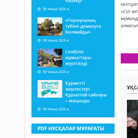
бапкері
келтіре
09 тамыз 2026 ж.
«Сот ак
мүмкінд
«Тораңғының
алмасып
түбіне демалуға
болмайды»
09 тамыз 2026 ж.
Сенбілік
жұмыстары
жүргізілді
09 тамыз 2026 ж.
Құрметті
ҰҚС
жерлестер!
Құрылтай сайлауы
– маңызды
09 тамыз 2026 ж.
PDF НҰСҚАЛАР МҰРАҒАТЫ