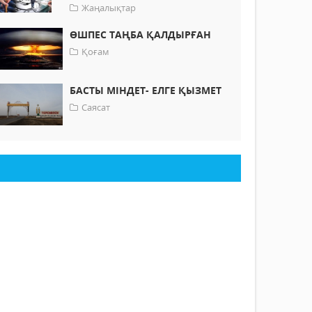
Жаңалықтар
ӨШПЕС ТАҢБА ҚАЛДЫРҒАН
Қоғам
БАСТЫ МІНДЕТ- ЕЛГЕ ҚЫЗМЕТ
Саясат