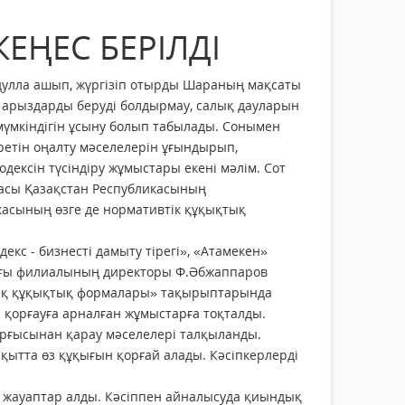
ЕҢЕС БЕРІЛДІ
дулла ашып, жүргізіп отырды Шараның мақсаты
із арыздарды беруді болдырмау, салық дауларын
 мүмкіндігін ұсыну болып табылады. Сонымен
еретін оңалту мәселелерін ұғындырып,
ексін түсіндіру жұмыстары екені мәлім. Сот
масы Қазақстан Республикасының
касының өзге де нормативтік құқықтық
кс - бизнесті дамыту тірегі», «Атамекен»
ағы филиалының директоры Ф.Әбжаппаров
тық құқықтық формалары» тақырыптарында
қорғауға арналған жұмыстарға тоқталды.
ұрғысынан қарау мәселелері талқыланды.
ақытта өз құқығын қорғай алады. Кәсіпкерлерді
і жауаптар алды. Кәсіппен айналысуда қиындық