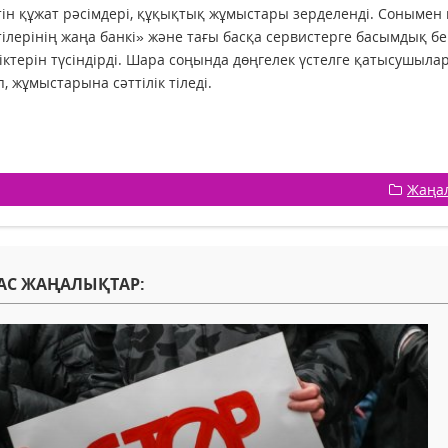
тін құжат рәсімдері, құқықтық жұмыстары зерделенді. Сонымен қа
тілерінің жаңа банкі» және тағы басқа сервистерге басымдық бе
іктерін түсіндірді. Шара соңында дөңгелек үстелге қатысушыла
, жұмыстарына сәттілік тіледі.
Жаңа
АС ЖАҢАЛЫҚТАР: