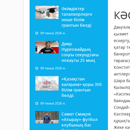
Әкімдіктер
КӘ
талапкерлерге
неше білім
грантын бөлді
Дөңгеле
09 тамыз 2026 ж.
қызмет 
ескерту
Дияр
қатар т
Нұрғожайдың
банкрот
соңғы секундтағы
нокауты 25 мың
төрағас
Констит
09 тамыз 2026 ж.
актілер
«Қазақстан
Шара ба
халқына» қоры 350
Қызыло
білім грантын
«Кәсіпк
бөлді:
баяндам
09 тамыз 2026 ж.
Сондай-
Самат Смақов
Кәсіпке
«Атырау» футбол
құқықты
клубының бас
Жеке кә