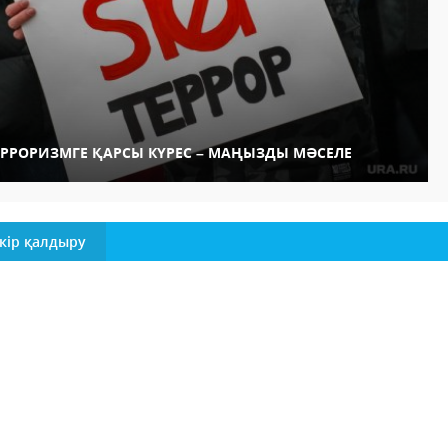
ЕРРОРИЗМГЕ ҚАРСЫ КҮРЕС – МАҢЫЗДЫ МӘСЕЛЕ
кір қалдыру