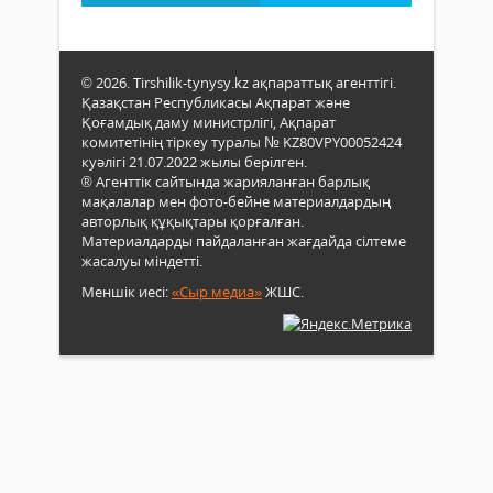
© 2026. Tirshilik-tynysy.kz ақпараттық агенттігі.
Қазақстан Республикасы Ақпарат және
Қоғамдық даму министрлігі, Ақпарат
комитетінің тіркеу туралы № KZ80VPY00052424
куәлігі 21.07.2022 жылы берілген.
® Агенттік сайтында жарияланған барлық
мақалалар мен фото-бейне материалдардың
авторлық құқықтары қорғалған.
Материалдарды пайдаланған жағдайда сілтеме
жасалуы міндетті.
Меншік иесі:
«Сыр медиа»
ЖШС.