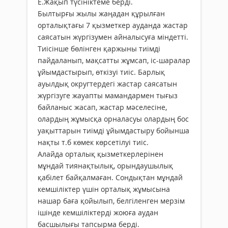
Е.Жақып түсініктеме берді.
Былтырғы жылы жаңадан құрылған
орталықтағы 7 қызметкер ауданда жастар
саясатын жүргізумен айналысуға міндетті.
Тиісінше бөлінген қаржыны тиімді
пайдаланып, мақсатты жұмсап, іс-шаралар
ұйымдастырып, өткізуі тиіс. Барлық
ауылдық округтердегі жастар саясатын
жүргізуге жауапты мамандармен тығыз
байланыс жасап, жастар мәселесіне,
олардың жұмысқа орналасуы олардың бос
уақыттарын тиімді ұйымдастыру бойынша
нақты т.б көмек көрсетілуі тиіс.
Алайда орталық қызметкерлерінен
мұндай тиянақтылық, орындаушылық
қабілет байқалмаған. Сондықтан мұндай
кемшіліктер үшін орталық жұмысына
нашар баға қойылып, белгіленген мерзім
ішінде кемшіліктерді жоюға аудан
басшылығы тапсырма берді.