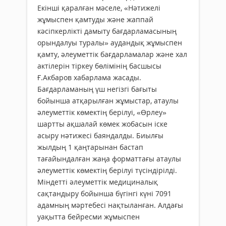
Екінші қаралған мәселе, «Нәтижелі
жұмыспен қамтуды және жаппай
кәсіпкерлікті дамыту бағдарламасының
орындалуы туралы» аудандық жұмыспен
қамту, әлеуметтік бағдарламалар және хал
актілерін тіркеу бөлімінің басшысы
Ғ.Акбаров хабарлама жасады.
Бағдарламаның үш негізгі бағыты
бойынша атқарылған жұмыстар, атаулы
әлеуметтік көмектің берілуі, «Өрлеу»
шартты ақшалай көмек жобасын іске
асыру нәтижесі баяндалды. Биылғы
жылдың 1 қаңтарынан бастап
тағайындалған жаңа форматтағы атаулы
әлеуметтік көмектің берілуі түсіндірілді.
Міндетті әлеуметтік медициналық
сақтандыру бойынша бүгінгі күні 7091
адамның мәртебесі нақтыланған. Алдағы
уақытта бейресми жұмыспен