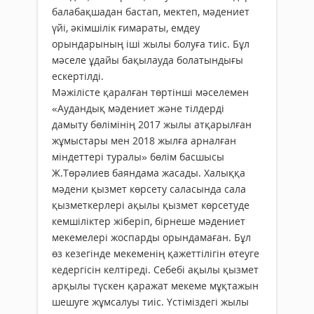
балабақшадан бастап, мектеп, мәдениет
үйі, әкімшілік ғимараты, емдеу
орындарының іші жылы болуға тиіс. Бұл
мәселе ұдайы бақылауда болатындығы
ескертілді.
Мәжілісте қаралған төртінші мәселемен
«Аудандық мәдениет және тілдерді
дамыту бөлімінің 2017 жылы атқарылған
жұмыстары мен 2018 жылға арналған
міндеттері туралы» бөлім басшысы
Ж.Төрәлиев баяндама жасады. Халыққа
мәдени қызмет көрсету саласында сала
қызметкерлері ақылы қызмет көрсетуде
кемшіліктер жіберіп, бірнеше мәдениет
мекемелері жоспарды орындамаған. Бұл
өз кезегінде мекеменің қажеттілігін өтеуге
кедергісін келтіреді. Себебі ақылы қызмет
арқылы түскен қаражат мекеме мұқтажын
шешуге жұмсалуы тиіс. Үстіміздегі жылы