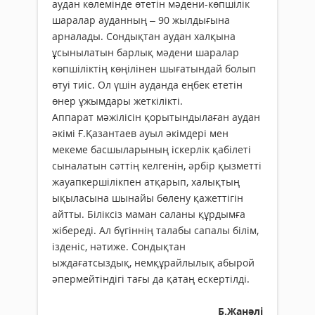
аудан көлемінде өтетін мәдени-көпшілік
шаралар ауданның – 90 жылдығына
арналады. Сондықтан аудан халқына
ұсынылатын барлық мәдени шаралар
көпшіліктің көңілінен шығатындай болып
өтуі тиіс. Ол үшін ауданда еңбек ететін
өнер ұжымдары жеткілікті.
Аппарат мәжілісін қорытындылаған аудан
әкімі Ғ.Қазантаев ауыл әкімдері мен
мекеме басшы­ларының іскерлік қабілеті
сыналатын сәттің кел­генін, әрбір қызметті
жауапкершілікпен атқарып, халықтың
ықыласына шынайы бөлену қажеттігін
айтты. Біліксіз маман саланы құрдымға
жібереді. Ал бүгіннің талабы сапалы білім,
ізденіс, нәтиже. Сондықтан
ыждағатсыздық, немқұрайлылық абырой
әпермейтіндігі тағы да қатаң ескертілді.
Б.Жанәлі