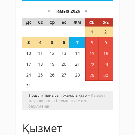
«
Тамыз 2026 »
Дс
Сс
Ср
Бс
Жм
Сб
Жс
1
2
3
4
5
6
7
8
9
10
11
12
13
14
15
16
17
18
19
20
21
22
23
24
25
26
27
28
29
30
31
Тіршілік тынысы
»
Жаңалықтар
» Қызмет
жауапкершілігі: кемшілікке жол
берілмейді
Қызмет