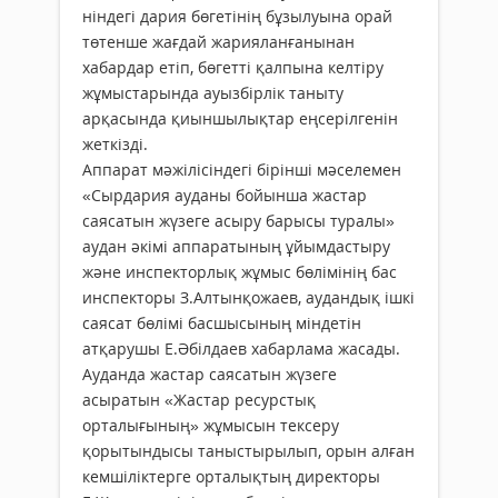
ніндегі дария бөгетінің бұзылуына орай
төтенше жағдай жарияланғанынан
хабардар етіп, бөгетті қалпына келтіру
жұмыс­тарында ауызбірлік таныту
арқасында қиыншылықтар еңсерілгенін
жеткізді.
Аппарат мәжілісіндегі бірінші мәселемен
«Сырдария ауданы бойынша жастар
саясатын жүзеге асыру барысы туралы»
аудан әкімі аппаратының ұйымдастыру
және инспекторлық жұмыс бөлімінің бас
инспекторы З.Алтынқожаев, аудандық ішкі
саясат бөлімі басшысының міндетін
атқарушы Е.Әбілдаев хабарлама жасады.
Ауданда жастар саясатын жүзеге
асыратын «Жастар ресурстық
орталығының» жұмысын тексеру
қорытындысы таныстырылып, орын алған
кемшіліктерге орталықтың директоры