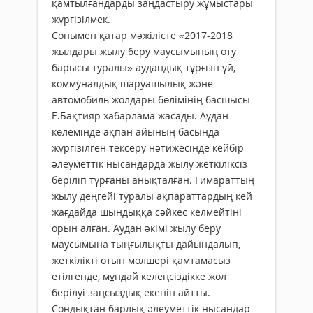
қамтылғандарды заңдастыру жұмыстары
жүргізілмек.
Сонымен қатар мәжілісте «2017-2018
жылдары жылу беру маусымының өту
барысы туралы» аудандық тұрғын үй,
коммуналдық шаруашылық және
автомобиль жолдары бөлімінің басшысы
Е.Бақтияр хабарлама жасады. Аудан
көлемінде ақпан айының басында
жүргізілген тексеру нәтижесінде кейбір
әлеуметтік нысандарда жылу жеткіліксіз
беріліп тұрғаны анықталған. Ғимараттың
жылу деңгейі туралы ақпараттардың кей
жағдайда шындыққа сәйкес келмейтіні
орын алған. Аудан әкімі жылу беру
маусымына тыңғылықты дайындалып,
жеткілікті отын мөлшері қамтамасыз
етілгенде, мұндай келеңсіздікке жол
берілуі заңсыздық екенін айтты.
Сондықтан барлық әлеуметтік нысандар