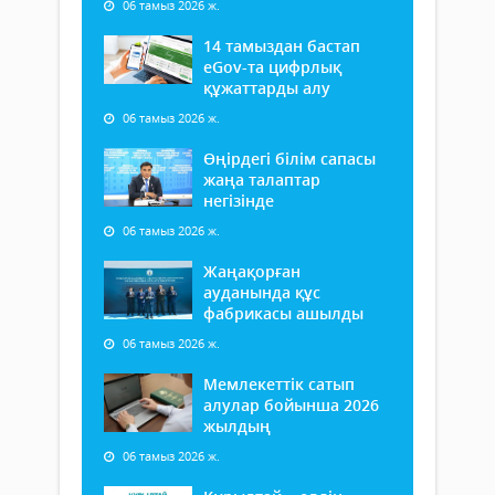
06 тамыз 2026 ж.
14 тамыздан бастап
еGov-та цифрлық
құжаттарды алу
06 тамыз 2026 ж.
Өңірдегі білім сапасы
жаңа талаптар
негізінде
06 тамыз 2026 ж.
Жаңақорған
ауданында құс
фабрикасы ашылды
06 тамыз 2026 ж.
Мемлекеттік сатып
алулар бойынша 2026
жылдың
06 тамыз 2026 ж.