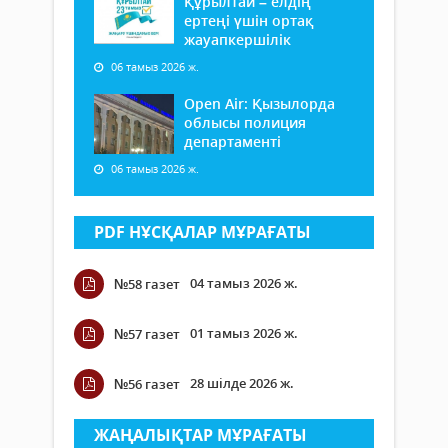
Құрылтай – елдің
ертеңі үшін ортақ
жауапкершілік
06 тамыз 2026 ж.
Open Air: Қызылорда
облысы полиция
департаменті
06 тамыз 2026 ж.
PDF НҰСҚАЛАР МҰРАҒАТЫ
04 тамыз 2026 ж.
№58 газет
01 тамыз 2026 ж.
№57 газет
28 шілде 2026 ж.
№56 газет
ЖАҢАЛЫҚТАР МҰРАҒАТЫ