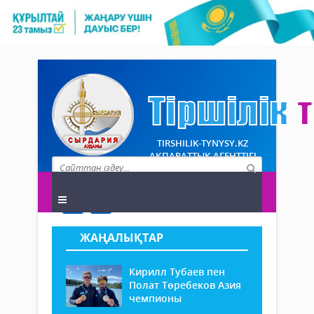
TIRSHILIK-TYNYSY.KZ
АҚПАРАТТЫҚ АГЕНТТІГІ
ЖАҢАЛЫҚТАР
Кирилл Тубаев пен
Полат Төребеков Азия
чемпионы