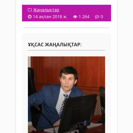
Жаңалықтар
14 ақпан 2018 ж.
1 264
0
ҰҚСАС ЖАҢАЛЫҚТАР: