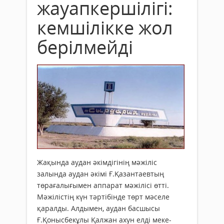
жауапкершілігі:
кемшілікке жол
берілмейді
Жақында аудан әкімдігінің мәжіліс
залында аудан әкімі Ғ.Қазантаевтың
төрағалығымен аппарат мәжілісі өтті.
Мәжілістің күн тәртібінде төрт мәселе
қаралды. Алдымен, аудан басшысы
Ғ.Қонысбекұлы Қалжан ахун елді меке­