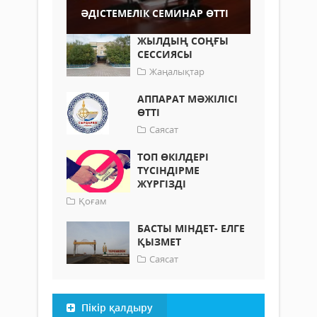
ӘДІСТЕМЕЛІК СЕМИНАР ӨТТІ
ЖЫЛДЫҢ СОҢҒЫ
СЕССИЯСЫ
Жаңалықтар
АППАРАТ МӘЖІЛІСІ
ӨТТІ
Саясат
ТОП ӨКІЛДЕРІ
ТҮСІНДІРМЕ
ЖҮРГІЗДІ
Қоғам
БАСТЫ МІНДЕТ- ЕЛГЕ
ҚЫЗМЕТ
Саясат
Пікір қалдыру