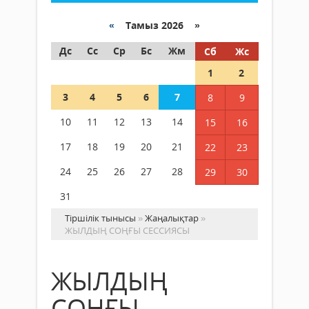
«
Тамыз 2026 »
Дс
Сс
Ср
Бс
Жм
Сб
Жс
1
2
3
4
5
6
7
8
9
10
11
12
13
14
15
16
17
18
19
20
21
22
23
24
25
26
27
28
29
30
31
Тіршілік тынысы
»
Жаңалықтар
»
ЖЫЛДЫҢ СОҢҒЫ СЕССИЯСЫ
ЖЫЛДЫҢ
СОҢҒЫ