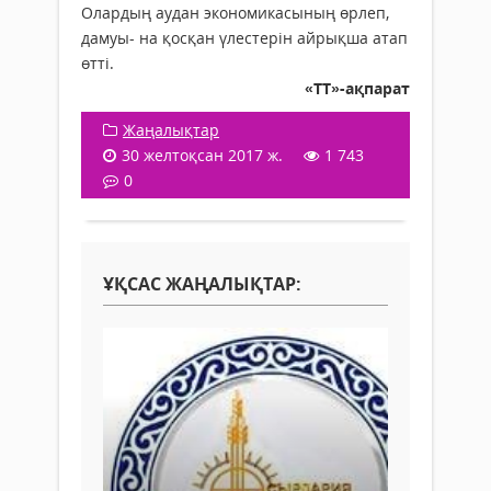
Олардың аудан экономикасының өрлеп,
дамуы- на қосқан үлестерін айрықша атап
өтті.
«ТТ»-ақпарат
Жаңалықтар
30 желтоқсан 2017 ж.
1 743
0
ҰҚСАС ЖАҢАЛЫҚТАР: