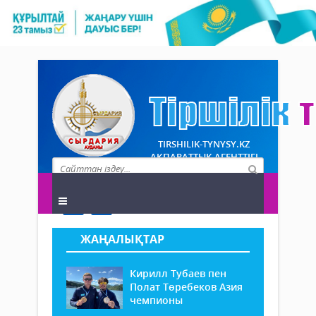
TIRSHILIK-TYNYSY.KZ
АҚПАРАТТЫҚ АГЕНТТІГІ
ЖАҢАЛЫҚТАР
Кирилл Тубаев пен
Полат Төребеков Азия
чемпионы