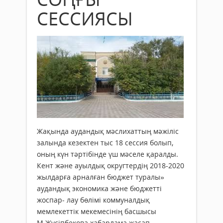
СЕССИЯСЫ
Жақында аудандық мәслихаттың мәжіліс
залында кезектен тыс 18 сессия болып,
оның күн тәртібінде үш мәселе қаралды.
Кент және ауылдық округтердің 2018-2020
жылдарға арналған бюджет туралы»
аудандық экономика және бюджетті
жоспар- лау бөлімі коммуналдық
мемлекеттік мекемесінің басшысы
М.Жүсіпбекова хабарлама жасап,