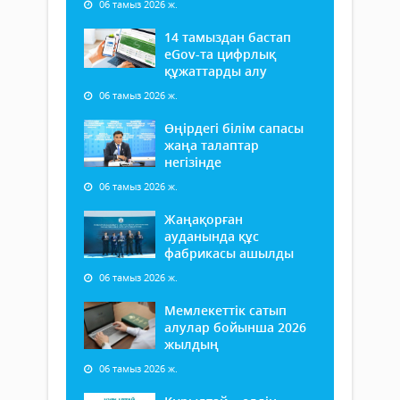
06 тамыз 2026 ж.
14 тамыздан бастап
еGov-та цифрлық
құжаттарды алу
06 тамыз 2026 ж.
Өңірдегі білім сапасы
жаңа талаптар
негізінде
06 тамыз 2026 ж.
Жаңақорған
ауданында құс
фабрикасы ашылды
06 тамыз 2026 ж.
Мемлекеттік сатып
алулар бойынша 2026
жылдың
06 тамыз 2026 ж.