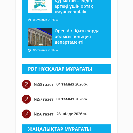
Құрылтай – елдің
ертеңі үшін ортақ
жауапкершілік
06 тамыз 2026 ж.
Open Air: Қызылорда
облысы полиция
департаменті
06 тамыз 2026 ж.
PDF НҰСҚАЛАР МҰРАҒАТЫ
04 тамыз 2026 ж.
№58 газет
01 тамыз 2026 ж.
№57 газет
28 шілде 2026 ж.
№56 газет
ЖАҢАЛЫҚТАР МҰРАҒАТЫ