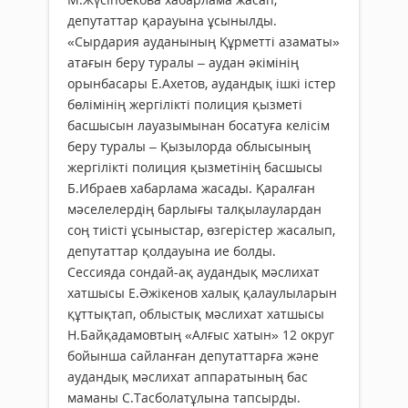
депутаттар қарауына ұсынылды.
«Сырдария ауданының Құрметті азаматы»
атағын беру туралы – аудан әкімінің
орынбасары Е.Ахетов, аудандық ішкі істер
бөлімінің жергілікті полиция қызметі
басшысын лауазымынан босатуға келісім
беру туралы – Қызылорда облысының
жергілікті полиция қызметінің басшысы
Б.Ибраев хабарлама жасады. Қаралған
мәселелердің барлығы талқылаулардан
соң тиісті ұсыныстар, өзгерістер жасалып,
депутаттар қолдауына ие болды.
Сессияда сондай-ақ аудандық мәслихат
хатшысы Е.Әжікенов халық қалаулыларын
құттықтап, облыстық мәслихат хатшысы
Н.Байқадамовтың «Алғыс хатын» 12 округ
бойынша сайланған депутаттарға және
аудандық мәслихат аппаратының бас
маманы С.Тасболатұлына тапсырды.