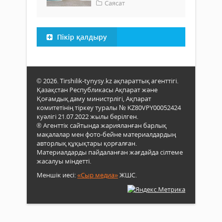
Саясат
Пікір қалдыру
© 2026. Tirshilik-tynysy.kz ақпараттық агенттігі.
Қазақстан Республикасы Ақпарат және
Қоғамдық даму министрлігі, Ақпарат
комитетінің тіркеу туралы № KZ80VPY00052424
куәлігі 21.07.2022 жылы берілген.
® Агенттік сайтында жарияланған барлық
мақалалар мен фото-бейне материалдардың
авторлық құқықтары қорғалған.
Материалдарды пайдаланған жағдайда сілтеме
жасалуы міндетті.
Меншік иесі:
«Сыр медиа»
ЖШС.