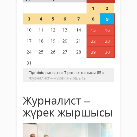
1
2
3
4
5
6
7
8
9
10
11
12
13
14
15
16
17
18
19
20
21
22
23
24
25
26
27
28
29
30
31
Тіршілік тынысы
»
Тіршілік тынысы-85
»
Журналист – жүрек жыршысы
Журналист –
жүрек жыршысы