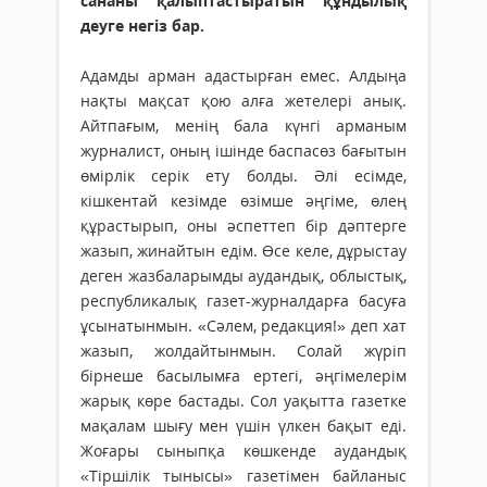
сананы қалыптастыратын құндылық
деуге негіз бар.
Адамды арман адастырған емес. Алдыңа
нақты мақсат қою алға жетелері анық.
Айтпағым, менің бала күнгі арманым
журналист, оның ішінде баспасөз бағытын
өмірлік серік ету болды. Әлі есімде,
кішкентай кезімде өзімше әңгіме, өлең
құрастырып, оны әспеттеп бір дәптерге
жазып, жинайтын едім. Өсе келе, дұрыстау
деген жазбаларымды аудандық, облыстық,
республикалық газет-журналдарға басуға
ұсынатынмын. «Сәлем, редакция!» деп хат
жазып, жолдайтынмын. Солай жүріп
бірнеше басылымға ертегі, әңгімелерім
жарық көре бастады. Сол уақытта газетке
мақалам шығу мен үшін үлкен бақыт еді.
Жоғары сыныпқа көшкенде аудандық
«Тіршілік тынысы» газетімен байланыс