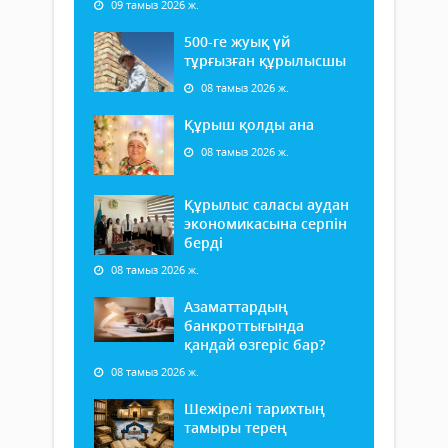
09 тамыз 2026 ж.
500-ге жуық үй
тұрғызған құрылысшы
08 тамыз 2026 ж.
Құрыш қолды ана
08 тамыз 2026 ж.
Құрылыс саласы аудан
экономикасына серпін
берді
08 тамыз 2026 ж.
Азаматтардың
банкроттығында
қандай өзгеріс бар?
08 тамыз 2026 ж.
Шежірелі тарихтың
тамыры терең