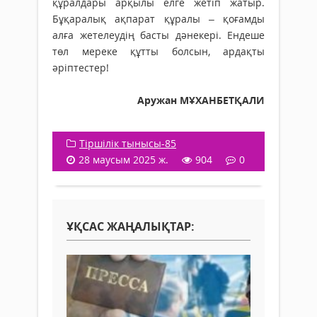
құралдары арқылы елге жетіп жатыр.
Бұқаралық ақпарат құралы – қоғамды
алға жетелеудің басты дәнекері. Ендеше
төл мереке құтты болсын, ардақты
әріптестер!
Аружан МҰХАНБЕТҚАЛИ
Тіршілік тынысы-85
28 маусым 2025 ж.
904
0
ҰҚСАС ЖАҢАЛЫҚТАР: