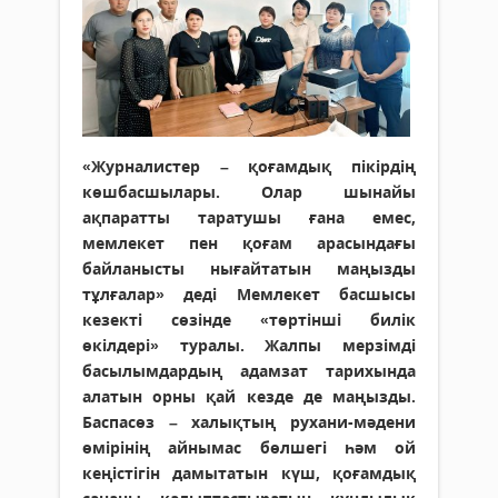
«Журналистер – қоғамдық пікірдің
көшбасшылары. Олар шынайы
ақпаратты таратушы ғана емес,
мемлекет пен қоғам арасындағы
байланысты нығайтатын маңызды
тұлғалар» деді Мемлекет басшысы
кезекті сөзінде «төртінші билік
өкілдері» туралы. Жалпы мерзімді
басылымдардың адамзат тарихында
алатын орны қай кезде де маңызды.
Баспасөз – халықтың рухани-мәдени
өмірінің айнымас бөлшегі һәм ой
кеңістігін дамытатын күш, қоғамдық