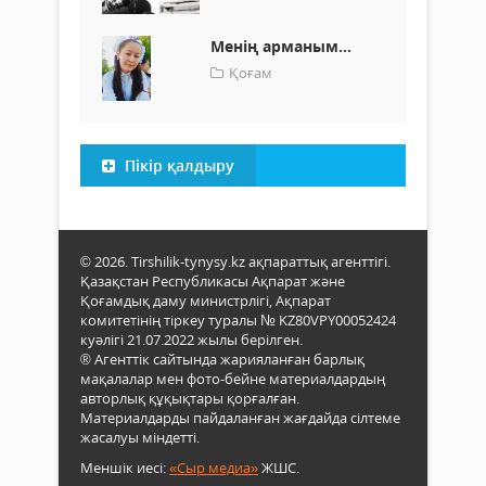
Менің арманым...
Қоғам
Пікір қалдыру
© 2026. Tirshilik-tynysy.kz ақпараттық агенттігі.
Қазақстан Республикасы Ақпарат және
Қоғамдық даму министрлігі, Ақпарат
комитетінің тіркеу туралы № KZ80VPY00052424
куәлігі 21.07.2022 жылы берілген.
® Агенттік сайтында жарияланған барлық
мақалалар мен фото-бейне материалдардың
авторлық құқықтары қорғалған.
Материалдарды пайдаланған жағдайда сілтеме
жасалуы міндетті.
Меншік иесі:
«Сыр медиа»
ЖШС.