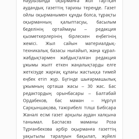
наурызында оқырманға жол тартқан
аудандық газеттің тарихы тереңде. Газет
ойлы оқырманымен құнды болса, тұрақты
оқырманның қалыптасуы, басылым
беделінің ортаймауы – редакция
қызметкерлерінің бірлескен еңбегінің
жемісі. Жыл сайын материалдық-
техникалық базасы нығайып, жаңа құрал-
жабдықтармен жабдықталған редакция
ұжымы жылт еткен жаңалықтарды елге
жеткізуде жарғақ құлағы жастыққа тимей
еңбек етіп жүр. Бүгінде шығармашылық
ұжымның орташа жасы – 30 жас. Бас
редактордың орынбасары – Балтабай
Ордабеков, бас маман – Нұргүл
Сарқыншақова, тәжірибелі тілші Бибісара
Жанәлі есімі газет арқылы аудан халқына
танымал. Баспасөз маманы Роза
Тұрғанбекова әрбір оқырманға газеттің
уақытылы таралуын бақылап, жүйелі