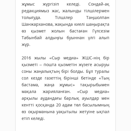
жұмыс жүргізіп келеді. Сондай-ақ
редакциямыз жас, жалынды тілшілермен
толығуда. Тілшілер Таңшолпан
Шанжарханова, жақында киелі шаңырақта
өз қызмет жолын бастаған Гүлсезім
Табынбай алдыңғы буыннан үлгі алып
жүр.
2016 жылы «Сыр медиа» ЖШС-нің бір
қызметі – пошта қызметін жүзеге асыруы
соны жаңалықтың бірі болды. Бұл туралы
сол кезде газеттің бірінші бетінде «Тың
бас­тама, жаңа жұмыс» тақырыбымен
мақала жарияланған. «Сыр медиа»
арқылы аудандағы барлық ауыл­дар мен
кентті қосқанда 20 адам төл басылымның
өз оқырманына уақытылы жетуіне ықпал
етіп келеді.