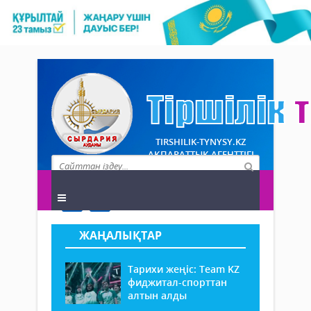
TIRSHILIK-TYNYSY.KZ
АҚПАРАТТЫҚ АГЕНТТІГІ
ЖАҢАЛЫҚТАР
Тарихи жеңіс: Team KZ
фиджитал-спорттан
алтын алды