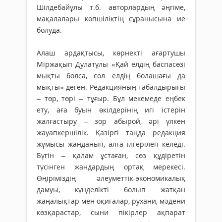
Шілдебайұлы т.б. авторлардың әңгіме,
мақалалары көпшіліктің сұранысына ие
болуда.
Алаш ардақтысы, көрнекті ағартушы
Міржақып Дулатұлы «Қай елдің баспасөзі
мықты болса, сол елдің болашағы да
мықты» деген. Редакцияның табалдырығы
– төр, төрі – тұғыр. Бұл мекемеде еңбек
ету, аға буын өкілдерінің игі істерін
жалғастыру – зор абырой, әрі үлкен
жауапкершілік. Қазіргі таңда редакция
жұмысы жанданып, алға ілгерілеп келеді.
Бүгін – қалам ұстаған, сөз құдіретін
түсінген жандардың ортақ мерекесі.
Өңіріміздің әлеуметтік-экономикалық
дамуы, күнделікті болып жатқан
жаңалықтар мен оқиғалар, рухани, мәдени
көзқарастар, сыни пікірлер ақпарат