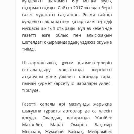
күнделікті шамамен бір мыңға жуық
оқырман оқиды. Сайтта 2017 жылдан бергі
газет мұрағаты сақталған. Ресми сайтқа
күнделікті ақпаратпен қатар газеттің пдф
нұсқасы шығып отырады. Бұл өз кезегінде
газетті өзге облыс пен алыс-жақын
шетелдегі оқырмандардың үздіксіз оқуына
тиімді.
Шығармашылық ұжым қызметкерлерін
ынта­ландыру мақ­са­тында жер­гілікті
атқарушы және уәкі­летті органдар тара­
пынан құрмет көр­сету іс-шаралары үйлес­
ті­рілуде.
Газетті сапалы әрі маз­мұнды жа­рық­қа
шығуына тұ­рақты авторлар да өз үле­сін
қосуда. Олардың қа­тарында Жәнібек
Маханбет, Марат Омаров, Бақтияр
Мырзаш, Жұмабай Байзақ, Мейрамбек