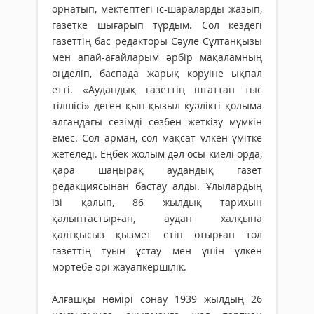
орнатып, мектептегі іс-шараларды жазып,
газетке шығарып тұр­дым. Сол кездегі
газеттің бас редакторы Сәуле Сұлтанқызы
мен апай-ағайларым әрбір мақаламның
өңделіп, баспада жарық көруіне ықпал
етті. «Аудандық газеттің штаттан тыс
тілшісі» деген қып-қызыл куәлікті қолыма
алғандағы сезімді сөзбен жеткізу мүмкін
емес. Сол арман, сол мақсат үлкен үмітке
жетеледі. Еңбек жолым дәл осы киелі орда,
қара шаңырақ аудандық газет
редакциясынан бастау алды. Ұлылардың
ізі қалып, 86 жылдық тарихын
қалыптастырған, аудан халқына
қалтқысыз қызмет етіп отырған төл
газеттің туын ұстау мен үшін үлкен
мәртебе әрі жауапкершілік.
Алғашқы нөмірі сонау 1939 жылдың 26