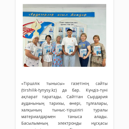
«Тіршілік тынысы» газетінің сайты
(tirshilik-tynysy.kz) да бар. Күндіз-түні
ақпарат таратады. Сайттан Сырдария
ауданының тарихы, өнері, тұлғалары,
халқының тыныс-тіршілігі туралы
материалдармен таныса алады.
Басылымның электронды нұсқасы