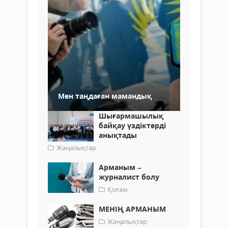
Мен таңдаған мамандық
Шығармашылық
байқау үздіктерді
анықтады
Жаңалықтар
Арманым –
журналист болу
Қоғам
МЕНІҢ АРМАНЫМ
Жаңалықтар