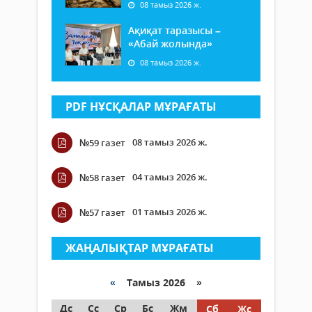
08 тамыз 2026 ж.
Ақиқат таразысы –
«Абай жолында»
08 тамыз 2026 ж.
PDF НҰСҚАЛАР МҰРАҒАТЫ
08 тамыз 2026 ж.
№59 газет
04 тамыз 2026 ж.
№58 газет
01 тамыз 2026 ж.
№57 газет
ЖАҢАЛЫҚТАР МҰРАҒАТЫ
«
Тамыз 2026 »
Дс
Сс
Ср
Бс
Жм
Сб
Жс