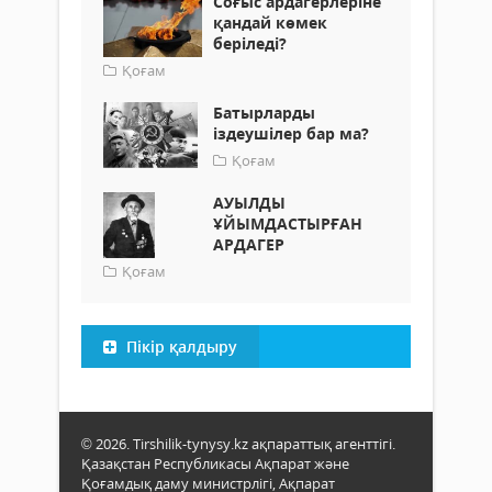
Соғыс ардагерлеріне
қандай көмек
беріледі?
Қоғам
Батырларды
іздеушілер бар ма?
Қоғам
АУЫЛДЫ
ҰЙЫМДАСТЫРҒАН
АРДАГЕР
Қоғам
Пікір қалдыру
© 2026. Tirshilik-tynysy.kz ақпараттық агенттігі.
Қазақстан Республикасы Ақпарат және
Қоғамдық даму министрлігі, Ақпарат