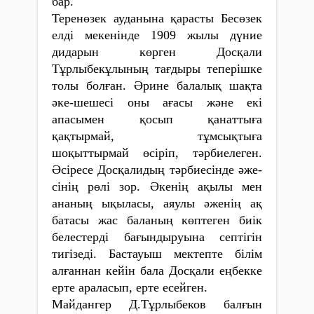
бар.
Теренөзек ауданына қарасты Бесөзек
елді мекенінде 1909 жылы дүние
дидарын көрген Досқали
Тұрлыбекұлының тағдыры тепе­рішке
толы болған. Әрине ба­лалық шақта
әке-шешесі оны ағасы және екі
апасымен қосып қанаттыға
қақтырмай, тұмсықтыға
шоқыттырмай өсіріп, тәр­­биелеген.
Әсіресе Досқалидың тәрбиесінде әже­
сінің рөлі зор. Әкенің ақылы мен
ананың ықыласы, аяулы әже­нің ақ
батасы жас баланың көптеген биік
белестерді бағын­дыруына септігін
тигізеді. Бастауыш мектепте білім
алғаннан кейін бала Досқали еңбекке
ерте араласып, ерте есейген.
Майдангер Д.Тұрлыбеков балғын