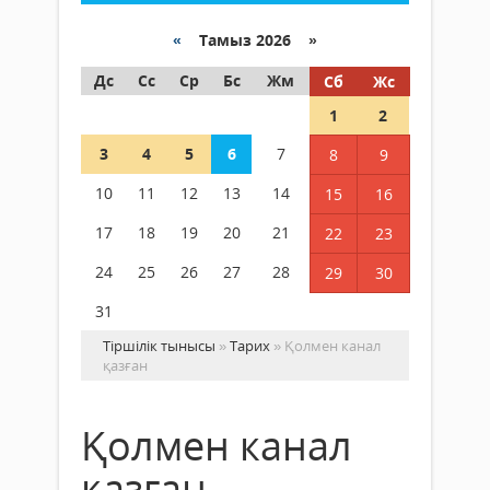
«
Тамыз 2026 »
Дс
Сс
Ср
Бс
Жм
Сб
Жс
1
2
3
4
5
6
7
8
9
10
11
12
13
14
15
16
17
18
19
20
21
22
23
24
25
26
27
28
29
30
31
Тіршілік тынысы
»
Тарих
» Қолмен канал
қазған
Қолмен канал
қазған