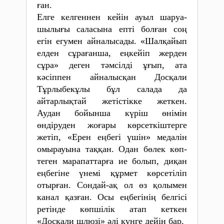
ған.
Елге келгеннен кейін ауыл шаруа­
шылығы саласына епті болған соң
егін егумен айналысады. «Шалқайып
елден сұрағанша, еңкейіп жерден
сұра» деген тәмсілді ұғып, ата
кәсіппен айналысқан Досқали
Тұрлыбекұлы бұл салада да
айтарлықтай жетістікке жеткен.
Аудан бойынша күріш өнімін
өндіруден жоғары көрсеткіштерге
жетіп, «Ерен еңбегі үшін» медалін
омырауына таққан. Одан бөлек көп­
теген марапаттарға ие болып, диқан
еңбегіне үнемі құрмет көрсе­тіліп
отырған. Сондай-ақ ол өз қолымен
канал қазған. Осы еңбегінің белгісі
ретінде көпшілік атап кеткен
«Досқали шлюзі» әлі күнге дейін бар.