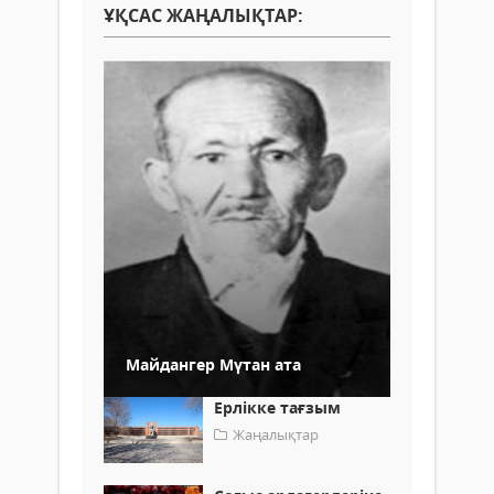
ҰҚСАС ЖАҢАЛЫҚТАР:
Майдангер Мүтан ата
Ерлікке тағзым
Жаңалықтар