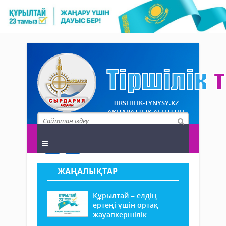
TIRSHILIK-TYNYSY.KZ
АҚПАРАТТЫҚ АГЕНТТІГІ
ЖАҢАЛЫҚТАР
Құрылтай – елдің
ертеңі үшін ортақ
жауапкершілік