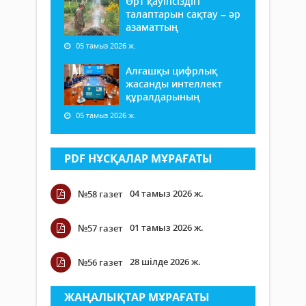
Өрт қауіпсіздігі
талаптарын сақтау – әр
азаматтың
05 тамыз 2026 ж.
Алғашқы цифрлық
жасанды интеллект
құралдарының
05 тамыз 2026 ж.
PDF НҰСҚАЛАР МҰРАҒАТЫ
04 тамыз 2026 ж.
№58 газет
01 тамыз 2026 ж.
№57 газет
28 шілде 2026 ж.
№56 газет
ЖАҢАЛЫҚТАР МҰРАҒАТЫ