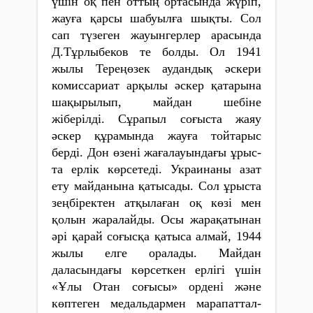
үшін оқ пен оттың ортасында жүріп,
жауға қарсы шабуылға шықты. Сол
сап түзеген жауынгерлер арасында
Д.Тұрлыбеков те болды. Ол 1941
жылы Тереңөзек аудандық әскери
комиссариат арқылы әскер қатарына
шақырылып, майдан шебіне
жіберілді. Сұрапыл соғыста жаяу
әскер құрамында жауға тойтарыс
берді. Дон өзені жағалауындағы ұрыс­
та ерлік көрсетеді. Украинаны азат
ету майданына қатысады. Сол ұрыста
зеңбіректен атқылаған оқ көзі мен
қолын жаралайды. Осы жара­қатынан
әрі қарай соғысқа қатыса алмай, 1944
жылы елге оралады. Майдан
даласындағы көрсеткен ер­лігі үшін
«Ұлы Отан соғысы» ордені және
көптеген медальдармен марапат­тал­