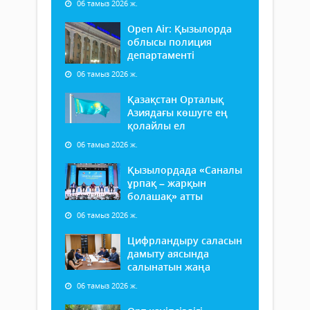
06 тамыз 2026 ж.
Open Air: Қызылорда
облысы полиция
департаменті
06 тамыз 2026 ж.
Қазақстан Орталық
Азиядағы көшуге ең
қолайлы ел
06 тамыз 2026 ж.
Қызылордада «Саналы
ұрпақ – жарқын
болашақ» атты
06 тамыз 2026 ж.
Цифрландыру саласын
дамыту аясында
салынатын жаңа
06 тамыз 2026 ж.