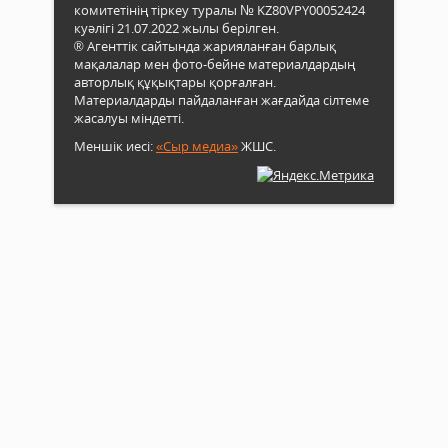
комитетінің тіркеу туралы № KZ80VPY00052424
куәлігі 21.07.2022 жылы берілген.
® Агенттік сайтында жарияланған барлық
мақалалар мен фото-бейне материалдардың
авторлық құқықтары қорғалған.
Материалдарды пайдаланған жағдайда сілтеме
жасалуы міндетті.
Меншік иесі:
«Сыр медиа»
ЖШС.