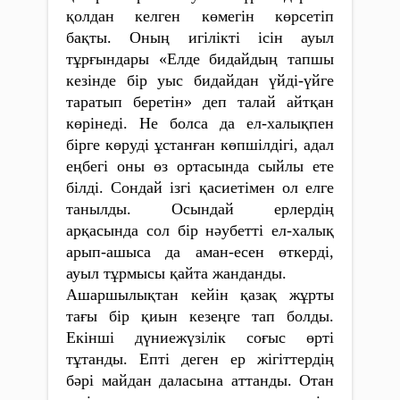
қолдан келген көмегін көрсетіп
бақты. Оның игілікті ісін ауыл
тұрғындары «Елде бидайдың тапшы
кезінде бір уыс бидайдан үйді-үйге
таратып беретін» деп талай айтқан
көрінеді. Не болса да ел-халықпен
бірге көруді ұстанған көпшілдігі, адал
еңбегі оны өз ортасында сыйлы ете
білді. Сондай ізгі қасиетімен ол елге
танылды. Осындай ерлердің
арқасында сол бір нәубетті ел-халық
арып-ашыса да аман-есен өткерді,
ауыл тұрмысы қайта жанданды.
Ашаршылықтан кейін қазақ жұр­ты
тағы бір қиын кезеңге тап болды.
Екінші дүниежүзілік соғыс өрті
тұтанды. Епті деген ер жігіттердің
бәрі майдан даласына аттанды. Отан