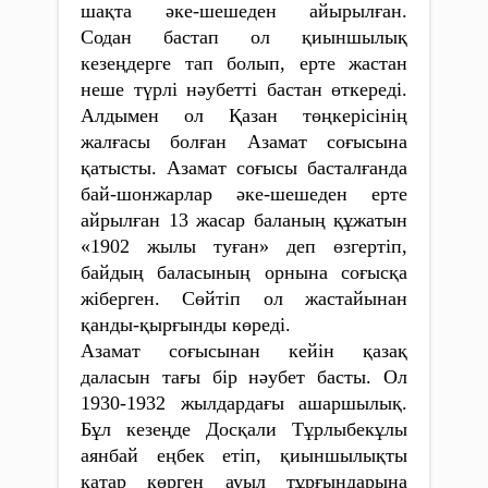
шақта әке-шешеден айырылған.
Содан бастап ол қиыншы­лық
кезеңдерге тап болып, ерте жастан
неше түрлі нәубетті бастан өткереді.
Алдымен ол Қазан төңкерісінің
жалғасы болған Азамат соғысына
қатысты. Азамат соғысы басталғанда
бай-шон­жарлар әке-шешеден ерте
айрылған 13 жасар баланың құ­жатын
«1902 жылы туған» деп өз­гертіп,
байдың баласының орнына соғысқа
жі­бер­ген. Сөйтіп ол жастайынан
қанды-қырғынды көреді.
Азамат соғысынан кейін қазақ
даласын тағы бір нәубет басты. Ол
1930-1932 жылдардағы ашаршылық.
Бұл кезеңде Досқали Тұрлыбекұлы
аянбай еңбек етіп, қиыншылықты
қатар көрген ауыл тұрғындарына