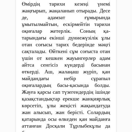
Өмірдің тарихи кезеңі үнемі
жаңғырып, жаңаланып отырады. Десе
де, адамзат ғұмырында
ұмытылмайтын, ескірмейтін тарихи
оқиғалар жетерлік. Соның қа­
тарындағы екінші дүниежүзілік ұлы
отан соғысы тарих бедерінде мәңгі
сақталады. Өйткені сұм соғыста отан
үшін от кешкен жауынгерлер адам
айтса сенгісіз күндерді басынан
өткерді. Аш, жалаңаш жүріп, қан
майдандағы небір сұрапыл
оқиғалардың басы-қасында болды.
Жауға қарсы сап түзегендердің ішінде
қазақстандықтар ерекше жанқиярлық
көрсетіп, ұлы жеңісті жақындатуда
жан алысып, жан берісті. Солардың
қатарында осы өлкеден қан майданға
аттанған Досқали Тұрлыбекұлы да