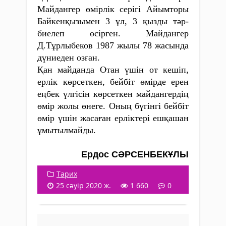
Майдангер өмірлік серігі Айымторы
Байкен­қызымен 3 ұл, 3 қызды тәр­
биелеп өсірген. Майдангер
Д.Тұрлыбеков 1987­ жылы 78 жасында
дүниеден оз­ған.
Қан майданда Отан үшін от кешіп,
ерлік көрсеткен, бейбіт өмірде ерен
еңбек үлгісін көрсеткен майдангердің
өмір жолы өнеге. Оның бүгінгі бейбіт
өмір үшін жасаған ерліктері ешқашан
ұмытылмайды.
Ердос СӘРСЕНБЕКҰЛЫ
Тарих
25 сәуір 2020 ж.
1 660
0