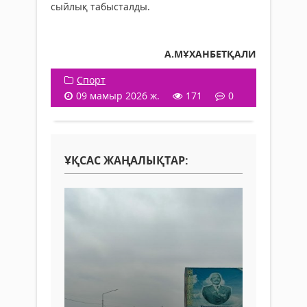
сыйлық ­табыс­талды.
А.МҰХАНБЕТҚАЛИ
Спорт
09 мамыр 2026 ж.
171
0
ҰҚСАС ЖАҢАЛЫҚТАР: