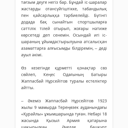
тағзым деуге негіз бар. Бұндай іс-шаралар
жастарды отансүйгіштікке, табандылық
пен қайсарлыққа тәрбиелейді. Бүгінгі
додада бақ сынайтын спортшыларға
сәттілік тілей отырып, жоғары нәтиже
көрсетеді деп сенемін. Осындай игі іс-
шараның ұйымдастырылуына атсалысқан
азаматтарға алғысымды білдіремін, – деді
ауыл әкімі.
Өз кезегінде құрметті қонақтар сөз
сөйлеп, Кеңес Одағының Батыры
Жаппасбай Нұрсейітов туралы естеліктер
айтты.
– Әкеміз Жаппасбай Нұрсейітов 1923
жылы 9 мамырда Тереңөзек ауданындағы
«Қурайлы» ұжымшарында туған. Небәрі 18
жасында Қызыл Армия қатарына
шақырылған. Әуелде башқұрт