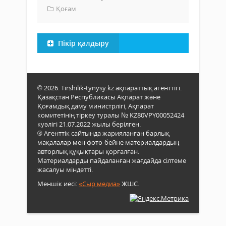
Қоғам
Пікір қалдыру
© 2026. Tirshilik-tynysy.kz ақпараттық агенттігі.
Қазақстан Республикасы Ақпарат және
Қоғамдық даму министрлігі, Ақпарат
комитетінің тіркеу туралы № KZ80VPY00052424
куәлігі 21.07.2022 жылы берілген.
® Агенттік сайтында жарияланған барлық
мақалалар мен фото-бейне материалдардың
авторлық құқықтары қорғалған.
Материалдарды пайдаланған жағдайда сілтеме
жасалуы міндетті.
Меншік иесі:
«Сыр медиа»
ЖШС.