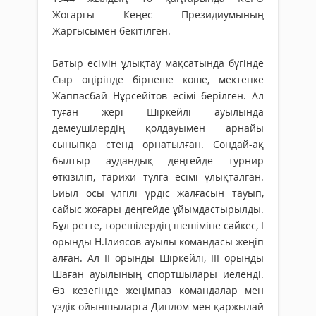
Жоғарғы Кеңес Президиумының
Жарғысымен бекітілген.
Батыр есімін ұлықтау мақсатында бүгінде
Сыр өңірінде бірнеше көше, мектепке
Жаппасбай Нұрсейітов есімі берілген. Ал
туған жері Шіркейлі ауылында
демеушілердің қол­дауымен арнайы
сыныпқа стенд орнатылған. Сондай-ақ
былтыр аудандық дең­гейде турнир
өткізіліп, тарихи тұлға есімі ұлықталған.
Биыл осы үлгілі үрдіс жалғасын тауып,
сайыс жоғары деңгейде ұйымдастырылды.
Бұл ретте, төрешілердің шешіміне сәйкес, І
орынды Н.Ілиясов ауылы командасы жеңіп
алған. Ал ІІ орынды Шіркейлі, ІІІ орынды
Шаған ауылының спортшылары иеленді.
Өз кезегінде жеңімпаз командалар мен
үздік ойыншыларға Дип­лом мен қаржылай