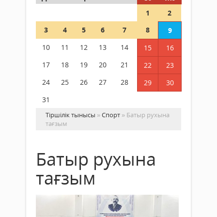
1
2
3
4
5
6
7
8
9
10
11
12
13
14
15
16
17
18
19
20
21
22
23
24
25
26
27
28
29
30
31
Тіршілік тынысы
»
Спорт
» Батыр рухына
тағзым
Батыр рухына
тағзым