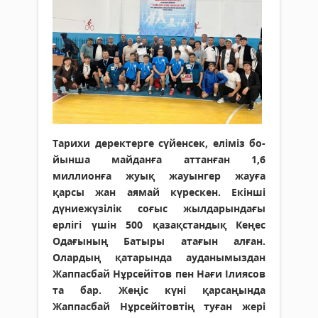
Тарихи деректерге сүйенсек, еліміз бо­
йынша майданға аттанған 1,6
миллионға жуық жауынгер жауға
қарсы жан аямай күрескен. Екінші
дүниежүзілік соғыс жылдарындағы
ерлігі үшін 500 қазақстандық Кеңес
Одағының Батыры атағын алған.
Олардың қатарында ауданымыздан
Жаппасбай Нұрсейітов пен Нағи Ілиясов
та бар. Жеңіс күні қарсаңында
Жаппасбай Нұрсейітовтің туған жері