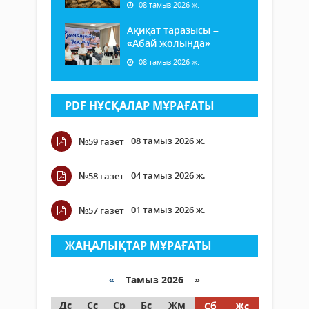
08 тамыз 2026 ж.
Ақиқат таразысы –
«Абай жолында»
08 тамыз 2026 ж.
PDF НҰСҚАЛАР МҰРАҒАТЫ
08 тамыз 2026 ж.
№59 газет
04 тамыз 2026 ж.
№58 газет
01 тамыз 2026 ж.
№57 газет
ЖАҢАЛЫҚТАР МҰРАҒАТЫ
«
Тамыз 2026 »
Дс
Сс
Ср
Бс
Жм
Сб
Жс