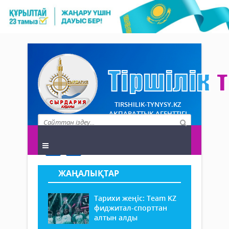
TIRSHILIK-TYNYSY.KZ
АҚПАРАТТЫҚ АГЕНТТІГІ
ЖАҢАЛЫҚТАР
Тарихи жеңіс: Team KZ
фиджитал-спорттан
алтын алды