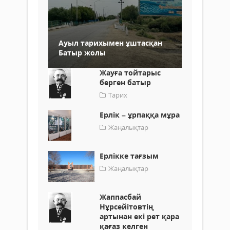
Ауыл тарихымен ұштасқан
Батыр жолы
Жауға тойтарыс
берген батыр
Тарих
Ерлік – ұрпаққа мұра
Жаңалықтар
Ерлікке тағзым
Жаңалықтар
Жаппасбай
Нұрсейітовтің
артынан екі рет қара
қағаз келген