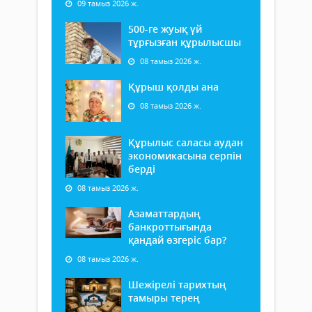
09 тамыз 2026 ж.
500-ге жуық үй
тұрғызған құрылысшы
08 тамыз 2026 ж.
Құрыш қолды ана
08 тамыз 2026 ж.
Құрылыс саласы аудан
экономикасына серпін
берді
08 тамыз 2026 ж.
Азаматтардың
банкроттығында
қандай өзгеріс бар?
08 тамыз 2026 ж.
Шежірелі тарихтың
тамыры терең