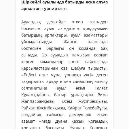
Шіркейлі ауылында батырды еске алуға
арналған турнир өтті.
Аудандық деңгейде өткен тоспадоп
бәсекесін ауыл әкімдігінің қолдауымен
батырдың ұрпақтары, ауыл азаматтары
ұйымдастырды. Жарыс алаңында
бәстескен барлығы он команда бақ
сынады. Әр ауылдың намысын қорғап
келген командалар спорт сайысында
қарсыластарынан оза шабуға тырысты.
«Еңбегі елге мұра, ұрпаққа үлгі» деген
тақырыпты арқау еткен сайыстың ашылу
салтанатына ауыл әкімі Талғат
Құламқадіров, батыр ұрпақтары Рима
Жаппасбайқызы, Әсем Жүсіпбекқызы,
Райхан Жүсіпбекқызы, Қайрат Төлебайұлы,
сондай-ақ сайысқа демеушілік еткен
азамат «Мәді Дуана қажы» қоғамдық
қорының басшысы Нұрлан Көшеков,