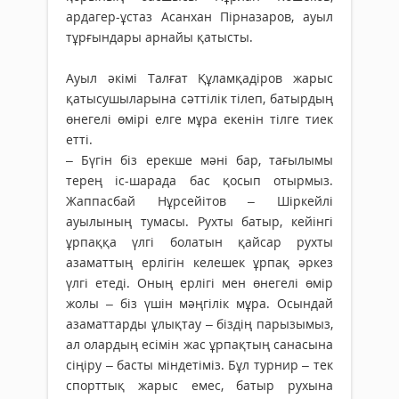
ардагер-ұстаз Асанхан Пірназаров, ауыл
тұрғындары арнайы қатысты.
Ауыл әкімі Талғат Құламқадіров жарыс
қатысушыларына сәттілік тілеп, батырдың
өнегелі өмірі елге мұра екенін тілге тиек
етті.
– Бүгін біз ерекше мәні бар, тағылымы
терең іс-шарада бас қосып отырмыз.
Жаппасбай Нұрсейітов – Шіркейлі
ауылының тумасы. Рухты батыр, кейінгі
ұрпаққа үлгі болатын қайсар рухты
азаматтың ерлігін келешек ұрпақ әркез
үлгі етеді. Оның ерлігі мен өнегелі өмір
жолы – біз үшін мәңгілік мұра. Осындай
азаматтарды ұлықтау – біздің парызымыз,
ал олардың есімін жас ұрпақтың санасына
сіңіру – басты міндетіміз. Бұл турнир – тек
спорттық жарыс емес, батыр рухына