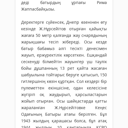
деді батырдың ұрпағы Рима
Жаппасбайқызы.
Деректерге сүйенсек, Днепр өзенінен өту
кезінде Ж.Нұрсейітов отырған қайықты
жағаға 50 метр қалғанда жау снарядының
жарықшағы тесіп жібереді. Осы кезде
батыр бабамыз әлгі тесікті денесімен
жауып, ержүректілік көрсеткен. Ешқандай
сескенуді білмейтін жауынгер үш тәулік
бойы дұшпанның 13 рет қайта жасаған
шабуылына тойтарыс беруге қатысып, 150
гитлершінің көзін құртқан. Сол кездері бір
пулеметтен екіншісіне, одан келесісіне
жүгіріп оқ жаудырып, қарсыластарын
жойып отырған. Осы шайқастарда қатты
жараланған Ж.Нұрсейітовке Кеңес
Одағының Батыры атағы берілген. Бұл
1943 жылдың қарашасы болса, бұл атақ
1944 жылдың 10 қаңтарында КСРО