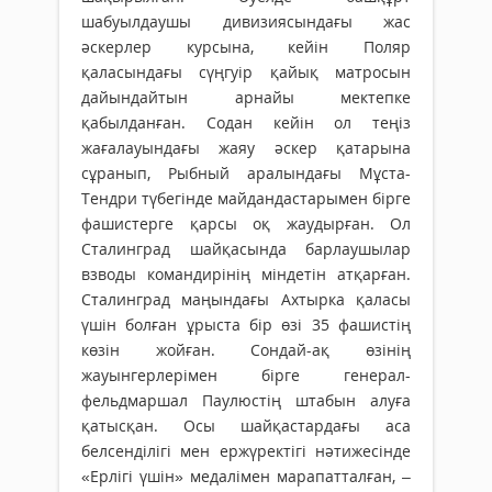
шабуылдаушы дивизиясындағы жас
әскерлер курсына, кейін Поляр
қаласындағы сүңгуір қайық матросын
дайындайтын арнайы мектепке
қабылданған. Содан кейін ол теңіз
жағалауындағы жаяу әскер қатарына
сұранып, Рыбный аралындағы Мұста-
Тендри түбегінде майдандастарымен бірге
фашистерге қарсы оқ жаудырған. Ол
Сталинград шайқасында барлаушылар
взводы командирінің міндетін атқарған.
Сталинград маңындағы Ахтырка қаласы
үшін болған ұрыста бір өзі 35 фашистің
көзін жойған. Сондай-ақ өзінің
жауынгерлерімен бірге генерал-
фельдмаршал Паулюстің штабын алуға
қатысқан. Осы шайқастардағы аса
белсенділігі мен ержүректігі нәтижесінде
«Ерлігі үшін» медалімен марапатталған, –