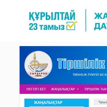
TIRSHILIK-TYNYSY.KZ 
НЕГІЗГІ БЕТ
ЖАҢАЛЫҚТАР
ТІРШІЛІК ТЫ
ЖАҢАЛЫҚТАР
Тірші