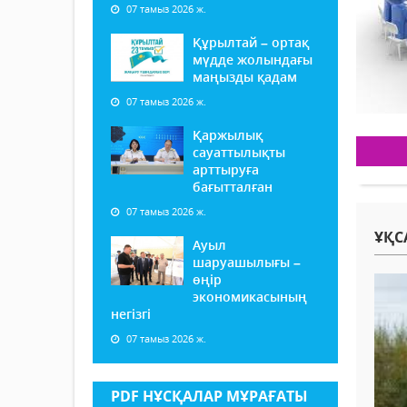
07 тамыз 2026 ж.
Құрылтай – ортақ
мүдде жолындағы
маңызды қадам
07 тамыз 2026 ж.
Қаржылық
сауаттылықты
арттыруға
бағытталған
07 тамыз 2026 ж.
ҰҚС
Ауыл
шаруашылығы –
өңір
экономикасының
негізгі
07 тамыз 2026 ж.
PDF НҰСҚАЛАР МҰРАҒАТЫ