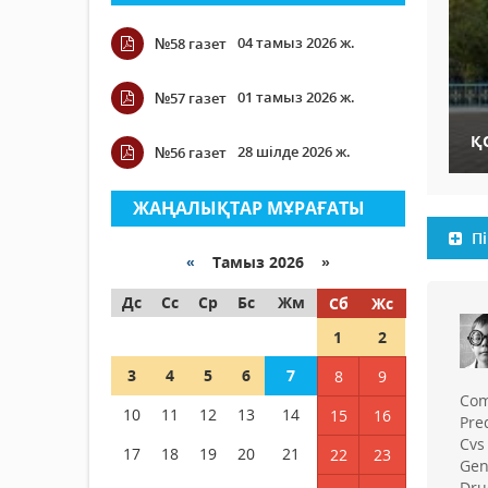
04 тамыз 2026 ж.
№58 газет
01 тамыз 2026 ж.
№57 газет
Қ
28 шілде 2026 ж.
№56 газет
ЖАҢАЛЫҚТАР МҰРАҒАТЫ
Пі
«
Тамыз 2026 »
Дс
Сс
Ср
Бс
Жм
Сб
Жс
1
2
3
4
5
6
7
8
9
Com
10
11
12
13
14
15
16
Pre
Cvs
17
18
19
20
21
22
23
Gen
Dru