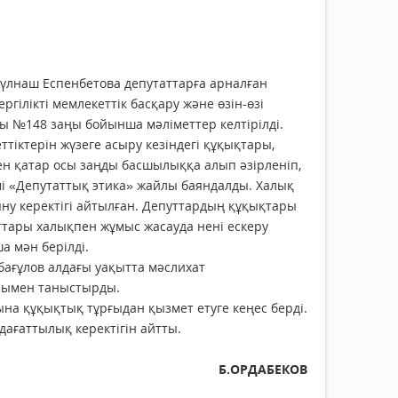
үлнаш Еспенбетова депутаттарға арналған
ілікті мемлекеттік басқару және өзін-өзі
ы №148 заңы бойынша мәліметтер келтірілді.
тіктерін жүзеге асыру кезіндегі құқықтары,
мен қатар осы заңды басшылыққа алып әзірленіп,
мі «Депутаттық этика» жайлы баяндалды. Халық
ну керектігі айтылған. Депуттардың құқықтары
ттары халықпен жұмыс жасауда нені ескеру
а мән берілді.
ағұлов алдағы уақытта мәслихат
ысымен таныстырды.
а құқықтық тұрғыдан қызмет етуге кеңес берді.
ағаттылық керектігін айтты.
Б.ОРДАБЕКОВ