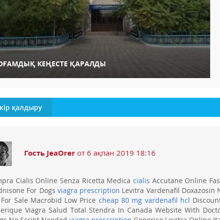
ОҒАМДЫҚ КЕҢЕСТЕ ҚАРАЛДЫ
кір қалдыру
Гость JeaOrer
от 6 ақпан 2019 18:16
pra Cialis Online Senza Ricetta Medica
cialis
Accutane Online Fas
dnisone For Dogs
viagra prescription
Levitra Vardenafil Doxazosin 
 For Sale Macrobid Low Price
cheap 80 mg vardenafil hcl
Discount
erique Viagra Salud Total Stendra In Canada Website With Doct
gs No Script Needed
viagra prescription
Generico Levitra Online Ita