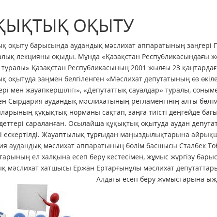
ҚЫҚТЫҚ ОҚЫТУ
қ оқыту барысында аудандық мәслихат аппаратының заңгері Г
лық лекцияны оқыды. Мұнда «Қазақстан Республикасындағы жерг
 туралы» Қазақстан Республикасының 2001 жылғы 23 қаңтардағ
қ оқытуда заңмен белгіленген «Мәслихат депутатының өз өкілет
ері мен жауапкершілігі», «Депутаттық сауалдар» туралы, соны
ген Сырдария аудандық мәслихатының регламентінің алты бөлі
ларының құқықтық норманы сақтап, заңға тиісті деңгейде бағы
деттері сараланған. Осылайша құқықтық оқытуда аудан депута
гі ескертілді. Жауаптылық тұрғыдан маңыздылықтарына айрықш
я аудандық мәслихат аппаратының бөлім басшысы Сталбек Тоб
тарының ел халқына есеп беру кестесімен, жұмыс жүргізу бар
қ мәслихат хатшысы Ержан Ертарғынұлы мәслихат депутаттарын
Алдағы есеп беру жұмыстарына ыжд