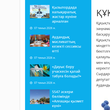
Қызылордада
ҚҰ
халықаралық
жастар күніне
арналған
Құқықты
07 тамыз 2026 ж.
заңнама
басқару
Аудандық
Құқықты
мәслихаттың
міндетт
кезекті сессиясы
өтті
бекітіл
қалаулы
07 тамыз 2026 ж.
мен мін
«Дауыс беру
керекті
учаскесін қалай
Сырдари
табуға болады?»
депутат
07 тамыз 2026 ж.
Ауданды
5547 әскери
бөлімінде
«Алғашқы қызмет
күні»