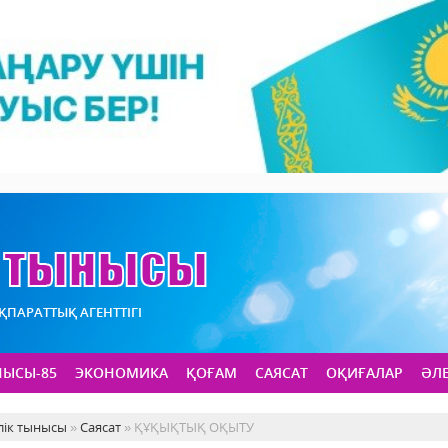
АҚПАРАТТЫҚ АГЕНТТІГІ
НЫСЫ-85
ЭКОНОМИКА
ҚОҒАМ
САЯСАТ
ОҚИҒАЛАР
ӘЛ
лік тынысы
»
Саясат
» ҚҰҚЫҚТЫҚ ОҚЫТУ