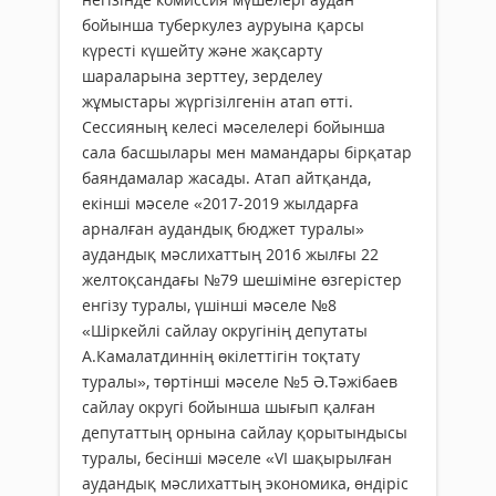
бойынша туберкулез ауруына қарсы
күресті күшейту және жақсарту
шараларына зерттеу, зерделеу
жұмыстары жүргізілгенін атап өтті.
Сессияның келесі мәселелері бойынша
сала басшылары мен мамандары бірқатар
баяндамалар жасады. Атап айтқанда,
екінші мәселе «2017-2019 жылдарға
арналған аудандық бюджет туралы»
аудандық мәслихаттың 2016 жылғы 22
желтоқсандағы №79 шешіміне өзгерістер
енгізу туралы, үшінші мәселе №8
«Шіркейлі сайлау округінің депутаты
А.Камалатдиннің өкілеттігін тоқтату
туралы», төртінші мәселе №5 Ә.Тәжібаев
сайлау округі бойынша шығып қалған
депутаттың орнына сайлау қорытындысы
туралы, бесінші мәселе «VI шақырылған
аудандық мәслихаттың экономика, өндіріс