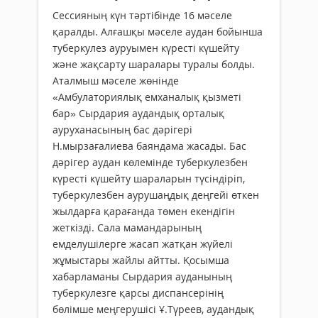
Сессияның күн тәртібінде 16 мәселе
қаралды. Алғашқы мәселе аудан бойынша
туберкулез ауруымен күресті күшейту
және жақсарту шаралары туралы болды.
Аталмыш мәселе жөнінде
«Амбулаториялық емханалық қызметі
бар» Сырдария аудандық орталық
ауруханасының бас дәрігері
Н.мырзағалиева баяндама жасады. Бас
дәрігер аудан көлемінде туберкулезбен
күресті күшейту шараларын түсіндіріп,
туберкулезбен аурушаңдық деңгейі өткен
жылдарға қарағанда төмен екендігін
жеткізді. Сала мамандарының
емделушілерге жасап жатқан жүйелі
жұмыстары жайлы айтты. Қосымша
хабарламаны Сырдария ауданының
туберкулезге қарсы диспансерінің
бөлімше меңгерушісі Ұ.Түреев, аудандық