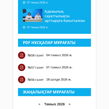
07 тамыз 2026 ж.
Қаржылық
сауаттылықты
арттыруға бағытталған
07 тамыз 2026 ж.
PDF НҰСҚАЛАР МҰРАҒАТЫ
04 тамыз 2026 ж.
№58 газет
01 тамыз 2026 ж.
№57 газет
28 шілде 2026 ж.
№56 газет
ЖАҢАЛЫҚТАР МҰРАҒАТЫ
«
Тамыз 2026 »