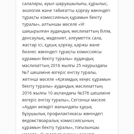
салалары, ауыл шаруашылығы, құрылыс,
экология және табиғатты қорғау жөніндегі
тұрақты комиссияның құрамын бекіту
туралы», алтыншы мәселе «VI
шақырылған аудандық мәслихаттың білім,
денсаулық, мәдениет, әлеуметтік сала,
жастар ісі, құқық қорғау, қаржы және
бизнес жөніндегі тұрақты комиссиясы
құрамын бекіту туралы» аудандық
мәслихаттың 2016 жылғы 25 наурыздағы
№7 шешіміне өзгеріс енгізу туралы,
жетінші мәселе «Қоғамдық кеңес құрамын
бекіту туралы» аудандық мәслихаттың
2016 жылғы 10 ақпандағы №376 шешіміне
өзгеріс енгізу туралы», Сегізінші мәселе
«Аудан әкімдігі жанындағы құқық
бұзушылық профилактикасы жөніндегі
ведомствоаралық комиссиясының
құрамын бекіту туралы», тоғызыншы