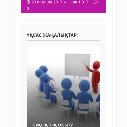
23 қараша 2017 ж.
1 917
0
ҰҚСАС ЖАҢАЛЫҚТАР:
ҚҰҚЫҚТЫҚ ОҚЫТУ