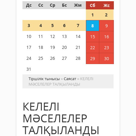
Дс
Сс
Ср
Бс
Жм
Сб
Жс
1
2
3
4
5
6
7
8
9
10
11
12
13
14
15
16
17
18
19
20
21
22
23
24
25
26
27
28
29
30
31
Тіршілік тынысы
»
Саясат
» КЕЛЕЛІ
МӘСЕЛЕЛЕР ТАЛҚЫЛАНДЫ
КЕЛЕЛІ
МӘСЕЛЕЛЕР
ТАЛҚЫЛАНДЫ