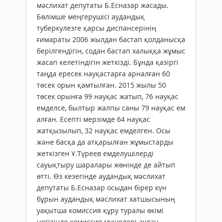
мәслихат депутаты Б.Есназар жасады.
Бөлімше меңгерушісі аудандық
туберкулезге қарсы диспансерінің
ғимараты 2006 жылдан бастап қолданысқа
берілгендігін, содан бастап халыққа жұмыс
жасап келетіндігін жеткізді. Бұнда қазіргі
таңда ересек науқастарға арналған 60
төсек орын қамтылған. 2015 жылы 50
төсек орынға 99 науқас жатып, 76 науқас
емделсе, былтыр жалпы саны 79 науқас ем
алған. Есепті мерзімде 64 науқас
жатқызылып, 32 науқас емделген. Осы
және басқа да атқарылған жұмыстарды
жеткізген Ұ.Түреев емделушілерді
сауықтыру шаралары жөнінде де айтып
өтті. Өз кезегінде аудандық мәслихат
депутаты Б.Есназар осыдан бірер күн
бұрын аудандық мәслихат хатшысының
уақытша комиссия құру туралы өкімі
негізінде комиссия мүшелері аудан