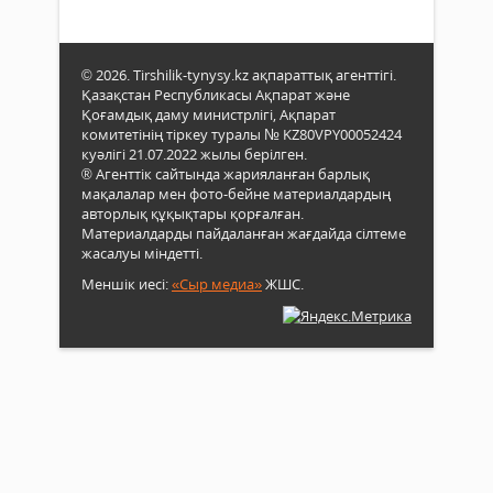
© 2026. Tirshilik-tynysy.kz ақпараттық агенттігі.
Қазақстан Республикасы Ақпарат және
Қоғамдық даму министрлігі, Ақпарат
комитетінің тіркеу туралы № KZ80VPY00052424
куәлігі 21.07.2022 жылы берілген.
® Агенттік сайтында жарияланған барлық
мақалалар мен фото-бейне материалдардың
авторлық құқықтары қорғалған.
Материалдарды пайдаланған жағдайда сілтеме
жасалуы міндетті.
Меншік иесі:
«Сыр медиа»
ЖШС.