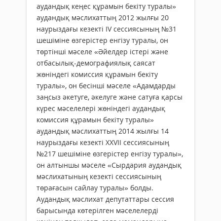
аудандық кеңес құрамын бекіту туралы»
аудандық мәслихаттың 2012 жылғы 20
наурыздағы кезекті ІV сессиясының №31
шешіміне өзгерістер енгізу туралы, он
төртінші мәселе «Әйелдер істері және
отбасылық-демографиялық саясат
жөніндегі комиссия құрамын бекіту
туралы», он бесінші мәселе «Адамдарды
заңсыз әкетуге, әкелуге және сатуға қарсы
күрес мәселелері жөніндегі аудандық
комиссия құрамын бекіту туралы»
аудандық мәслихаттың 2014 жылғы 14
наурыздағы кезекті ХХVІІ сессиясының
№217 шешіміне өзгерістер енгізу туралы»,
он алтыншы мәселе «Сырдария аудандық
мәслихатының кезекті сессиясының
төрағасын сайлау туралы» болды.
Аудандық мәслихат депутаттары сессия
барысында көтерілген мәселелерді