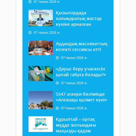
07 тамыз 2026 ж.
Қызылордада
халықаралық жастар
күніне арналған
07 тамыз 2026 ж.
Аудандық мәслихаттың
кезекті сессиясы өтті
07 тамыз 2026 ж.
«Дауыс беру учаскесін
қалай табуға болады?»
07 тамыз 2026 ж.
5547 әскери бөлімінде
«Алғашқы қызмет күні»
07 тамыз 2026 ж.
Құрылтай – ортақ
мүдде жолындағы
маңызды қадам