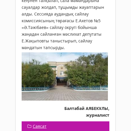
кеңінен талқылап, сала мамандарына
сауалдар жолдап, тұщымды жауаптарын
алды. Сессияда аудандық сайлау
комиссиясының төрағасы Е.Ахетов №5
«Ә.Тәжібаев» сайлау округі бойынша
жаңадан сайланған мәслихат депутаты
Е.Жақыповты таныстырып, сайлау
мандатын тапсырды.
Балтабай АЯБЕКҰЛЫ,
журналист
Саясат