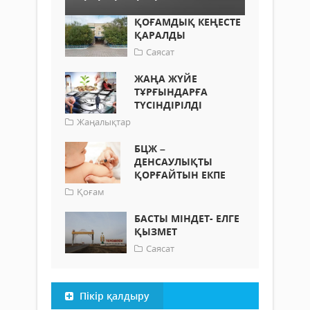
ҚОҒАМДЫҚ КЕҢЕСТЕ
ҚАРАЛДЫ
Саясат
ЖАҢА ЖҮЙЕ
ТҰРҒЫНДАРҒА
ТҮСІНДІРІЛДІ
Жаңалықтар
БЦЖ –
ДЕНСАУЛЫҚТЫ
ҚОРҒАЙТЫН ЕКПЕ
Қоғам
БАСТЫ МІНДЕТ- ЕЛГЕ
ҚЫЗМЕТ
Саясат
Пікір қалдыру