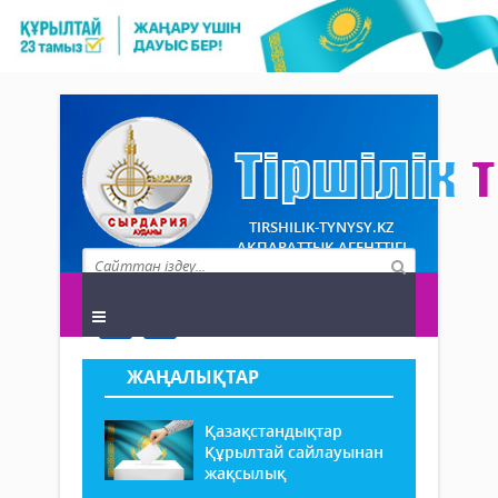
TIRSHILIK-TYNYSY.KZ
АҚПАРАТТЫҚ АГЕНТТІГІ
ЖАҢАЛЫҚТАР
Қазақстандықтар
Құрылтай сайлауынан
жақсылық