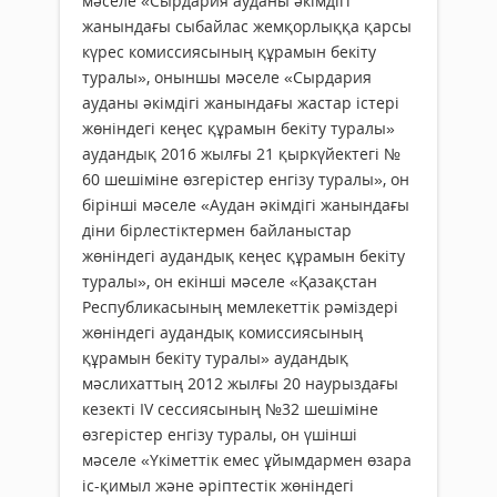
мәселе «Сырдария ауданы әкімдігі
жанындағы сыбайлас жемқорлыққа қарсы
күрес комиссиясының құрамын бекіту
туралы», оныншы мәселе «Сырдария
ауданы әкімдігі жанындағы жас­тар істері
жөніндегі кеңес құрамын бекіту туралы»
аудандық 2016 жылғы 21 қыркүйектегі №
60 шешіміне өзгерістер енгізу туралы», он
бірінші мәселе «Аудан әкімдігі жанындағы
діни бірлестіктермен байланыс­тар
жөніндегі аудандық кеңес құрамын бекіту
туралы», он екінші мәселе «Қазақстан
Республикасының мемлекеттік рәміздері
жөніндегі аудандық комиссиясының
құрамын бекіту туралы» аудандық
мәслихаттың 2012 жылғы 20 наурыздағы
кезекті ІV сессиясының №32 шешіміне
өзгерістер енгізу туралы, он үшінші
мәселе «Үкіметтік емес ұйымдармен өзара
іс-қимыл және әріптестік жөніндегі