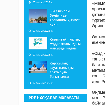
07 тамыз 2026 ж.
«Мемл
арасы
5547 әскери
қатына
бөлімінде
«Алғашқы қызмет
тұрғы
күні»
Әрине
07 тамыз 2026 ж.
Өз ке
Құрылтай – ортақ
екенін
мүдде жолындағы
маңызды қадам
«Сізд
07 тамыз 2026 ж.
таныс
Қаржылық
баста
сауаттылықты
ынтым
арттыруға
көп. 
бағытталған
деді Р
07 тамыз 2026 ж.
Әңгіме
PDF НҰСҚАЛАР МҰРАҒАТЫ
мен Р
байлан