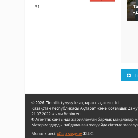
Т
31
«
Пі
© 2026. Tirshilik-tynysy.kz ақпараттық агенттігі.
Қазақстан Республикасы Ақпарат және Қоғамдық даму м
21.07.2022 жылы берілген.
® Агенттік сайтында жарияланған барлық мақалалар 
Материалдарды пайдаланған жағдайда сілтеме жасалуы
Меншік иесі:
«Сыр медиа»
ЖШС.