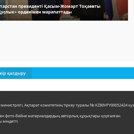
атарстан президенті Қасым-Жомарт Тоқаевты
Дуслык» орденімен марапаттады
кір қалдыру
инистрлігі, Ақпарат комитетінің тіркеу туралы № KZ80VPY00052424 куә
мен фото-бейне материалдардың авторлық құқықтары қорғалған.
 міндетті.