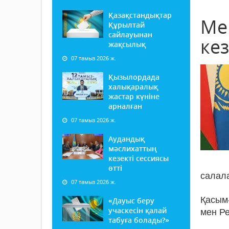
Қазақстандықтар
Ме
Құрылтай
сайлауынан
кез
жақсылық
07 тамыз 2026 ж.
Қызылордада
халықаралық
жастар күніне
арналған
07 тамыз 2026 ж.
Аудандық
мәслихаттың
кезекті сессиясы
өтті
салала
07 тамыз 2026 ж.
Қасым-
«Дауыс беру
учаскесін қалай
мен Р
табуға болады?»