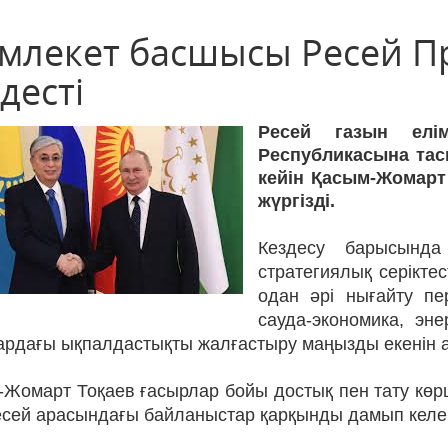
млекет басшысы Ресей П
десті
Ресей газын елі
Республикасына тас
кейін Қасым-Жомарт
жүргізді.
Кездесу барысында
стратегиялық серіктес
одан әрі нығайту пе
сауда-экономика, эне
рдағы ықпалдастықты жалғастыру маңызды екенін ат
Жомарт Тоқаев ғасырлар бойы достық пен тату көрші
есей арасындағы байланыстар қарқынды дамып келе