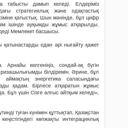
та табысты дамып келеді. Елдеріміз
дағы стратегиялық және одақтастық
рәсіміне қатыстық. Шын мәнінде, бұл цифр
зім ішінде ауқымды жұмыс атқарылды.
 деді Мемлекет басшысы.
ы қатынастарды одан әрі нығайту қажет
 Арнайы келгеніңіз, сондай-ақ бүгін
е ризашылығымды білдіремін. Әрине, бұл
аймақтың энергетика саласындағы
зды қадам. Бірлесе атқаратын жұмыс
. Бұл үшін Сізге алғыс айтқым келеді»,
нді туған күнімен құттықтап, Қазақстан
кеңістігіндегі көпжақты интеграциялық