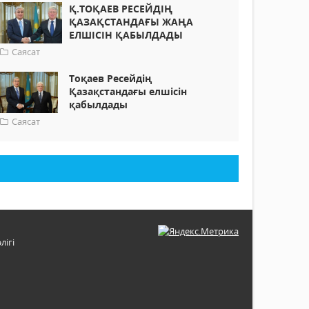
Қ.ТОҚАЕВ РЕСЕЙДІҢ
ҚАЗАҚСТАНДАҒЫ ЖАҢА
ЕЛШІСІН ҚАБЫЛДАДЫ
Саясат
Тоқаев Ресейдің
Қазақстандағы елшісін
қабылдады
Саясат
лігі