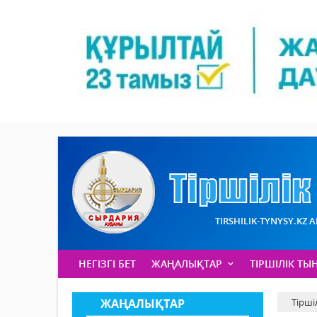
TIRSHILIK-TYNYSY.KZ 
НЕГІЗГІ БЕТ
ЖАҢАЛЫҚТАР
ТІРШІЛІК ТЫ
ЖАҢАЛЫҚТАР
Тірші