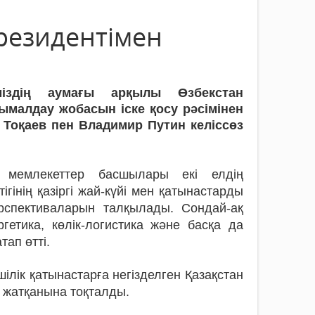
резидентімен
міздің аумағы арқылы Өзбекстан
ымалдау жобасын іске қосу рәсімінен
 Тоқаев пен Владимир Путин келіссөз
 мемлекеттер басшылары екі елдің
тігінің қазіргі жай-күйі мен қатынастарды
рспективаларын талқылады. Сондай-ақ
ргетика, көлік-логистика және басқа да
ап өтті.
лік қатынастарға негізделген Қазақстан
 жатқанына тоқталды.