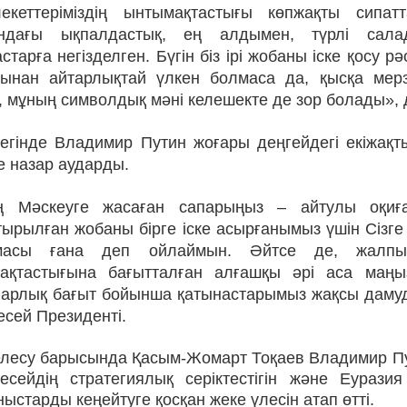
екеттеріміздің ынтымақтастығы көпжақты сипат
ндағы ықпалдастық, ең алдымен, түрлі сала
старға негізделген. Бүгін біз ірі жобаны іске қосу 
сынан айтарлықтай үлкен болмаса да, қысқа мер
, мұның символдық мәні келешекте де зор болады»,
зегінде Владимир Путин жоғары деңгейдегі екіжақт
е назар аударды.
ің Мәскеуге жасаған сапарыңыз – айтулы оқиға.
тырылған жобаны бірге іске асырғанымыз үшін Сізг
масы ғана деп ойлаймын. Әйтсе де, жалпы 
ақтастығына бағытталған алғашқы әрі аса маңы
Барлық бағыт бойынша қатынастарымыз жақсы дамуда
есей Президенті.
лесу барысында Қасым-Жомарт Тоқаев Владимир Пути
есейдің стратегиялық серіктестігін және Еуразия 
ыстарды кеңейтуге қосқан жеке үлесін атап өтті.