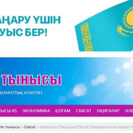
АҚПАРАТТЫҚ АГЕНТТІГІ
НЫСЫ-85
ЭКОНОМИКА
ҚОҒАМ
САЯСАТ
ОҚИҒАЛАР
ӘЛ
лік тынысы
»
Саясат
» Мемлекет басшысы Ресей Президентімен кездесті