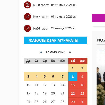
04 тамыз 2026 ж.
№58 газет
01 тамыз 2026 ж.
№57 газет
28 шілде 2026 ж.
№56 газет
ҰҚС
ЖАҢАЛЫҚТАР МҰРАҒАТЫ
«
Тамыз 2026 »
Дс
Сс
Ср
Бс
Жм
Сб
Жс
1
2
3
4
5
6
7
8
9
10
11
12
13
14
15
16
17
18
19
20
21
22
23
24
25
26
27
28
29
30