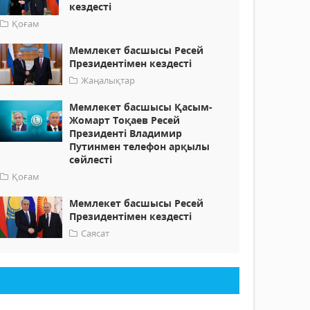
кездесті
Қоғам
Мемлекет басшысы Ресей
Президентімен кездесті
Жаңалықтар
Мемлекет басшысы Қасым-
Жомарт Тоқаев Ресей
Президенті Владимир
Путинмен телефон арқылы
сөйлесті
Қоғам
Мемлекет басшысы Ресей
Президентімен кездесті
Саясат