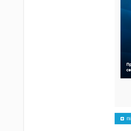
П
сө
Пі