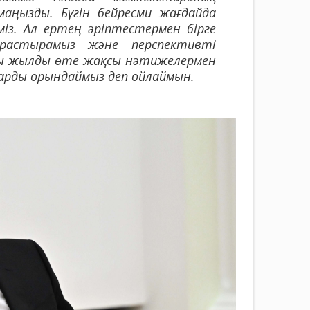
аңызды. Бүгін бейресми жағдайда
міз. Ал ертең әріптестермен бірге
растырамыз және перспективті
осы жылды өте жақсы нәтижелермен
парды орындаймыз деп ойлаймын.