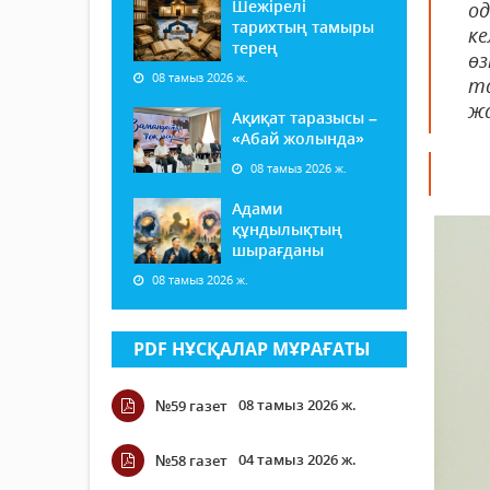
Шежірелі
о
тарихтың тамыры
ке
терең
өз
08 тамыз 2026 ж.
та
жа
Ақиқат таразысы –
«Абай жолында»
08 тамыз 2026 ж.
Адами
құндылықтың
шырағданы
08 тамыз 2026 ж.
PDF НҰСҚАЛАР МҰРАҒАТЫ
08 тамыз 2026 ж.
№59 газет
04 тамыз 2026 ж.
№58 газет