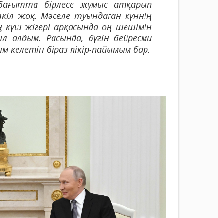
бағытта бірлесе жұмыс атқарып
кіл жоқ. Мәселе туындаған күннің
 күш-жігері арқасында оң шешімін
л алдым. Расында, бүгін бейресми
м келетін біраз пікір-пайымым бар.