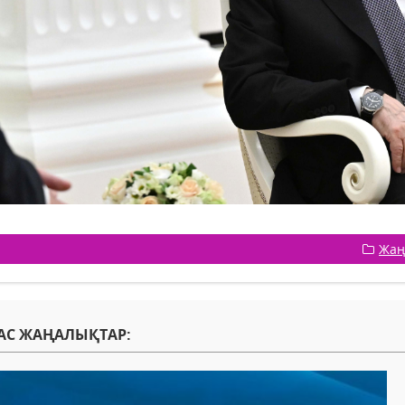
Жаң
АС ЖАҢАЛЫҚТАР: