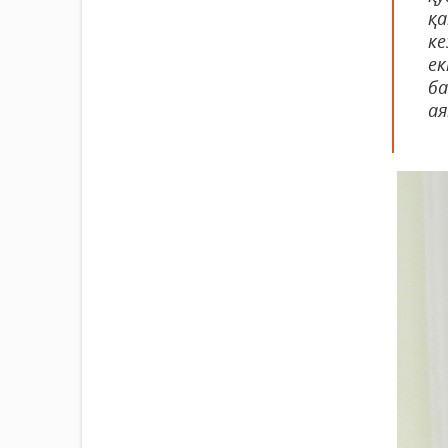
қ
ке
е
ба
ая