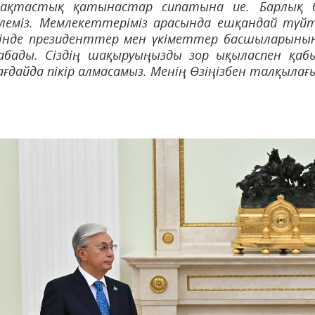
дақтастық қатынастар сипатына ие. Барлық 
леміз. Мемлекеттеріміз арасында ешқандай түйт
інде президенттер мен үкіметтер басшыларының
бады. Сіздің шақыруыңызды зор ықыласпен қабы
ғдайда пікір алмасамыз. Менің Өзіңізбен талқылағы