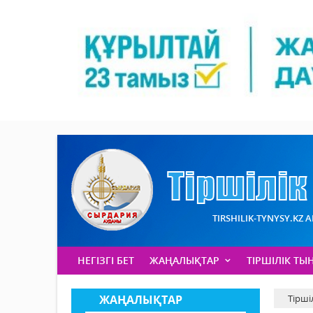
TIRSHILIK-TYNYSY.KZ 
НЕГІЗГІ БЕТ
ЖАҢАЛЫҚТАР
ТІРШІЛІК ТЫ
ЖАҢАЛЫҚТАР
Тірші