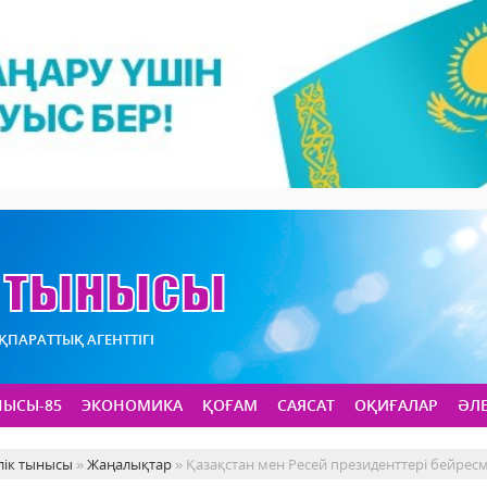
АҚПАРАТТЫҚ АГЕНТТІГІ
НЫСЫ-85
ЭКОНОМИКА
ҚОҒАМ
САЯСАТ
ОҚИҒАЛАР
ӘЛ
лік тынысы
»
Жаңалықтар
» Қазақстан мен Ресей президенттері бейресми