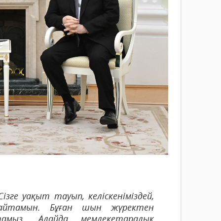
зге уақыт тауып, келіскеніміздей,
 айтамын. Бұған шын жүректен
амыз. Алайда мемлекетаралық