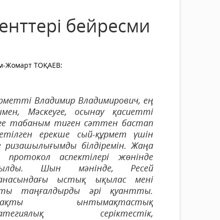
енттері бейресми
м-Жомарт ТОҚАЕВ:
рметті Владимир Владимирович, ең
ымен, Мәскеуге, осынау қасиетті
ге табаным тиген сәттен бастап
сетілген ерекше сый-құрмет үшін
е ризашылығымды білдіремін. Жаңа
а протокол аспектілері жөнінде
ылды. Шын мәнінде, Ресей
анасындағы ыстық ықылас мені
ты таңғалдырды әрі қуантты.
іжақты ынтымақтастық
ратегиялық серіктестік,