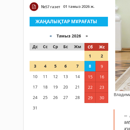
01 тамыз 2026 ж.
№57 газет
ЖАҢАЛЫҚТАР МҰРАҒАТЫ
«
Тамыз 2026 »
Дс
Сс
Ср
Бс
Жм
Сб
Жс
1
2
3
4
5
6
7
8
9
10
11
12
13
14
15
16
17
18
19
20
21
22
23
Владим
24
25
26
27
28
29
30
31
– 
м
қ