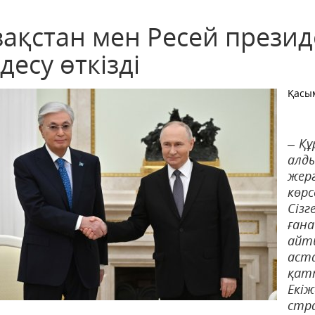
зақстан мен Ресей презид
десу өткізді
Қасы
– Құ
алд
жер
көр
Сізг
ған
айт
аст
қат
Ек
ст