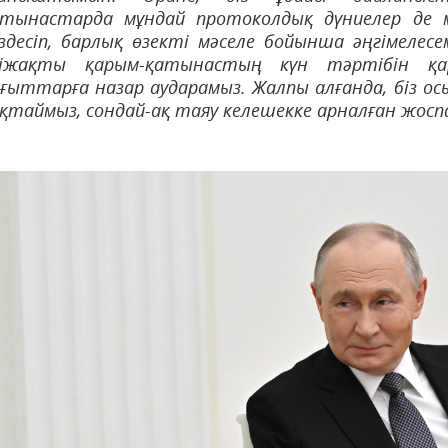
атынастарда мұндай протоколдық дүниелер де м
здесіп, барлық өзекті мәселе бойынша әңгімелесе
кіжақты қарым-қатынастың күн тәртібін қа
ғыттарға назар аударамыз. Жалпы алғанда, біз 
қтаймыз, сондай-ақ таяу келешекке арналған жос