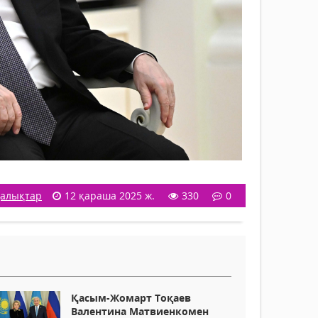
алықтар
12 қараша 2025 ж.
330
0
Қасым-Жомарт Тоқаев
Валентина Матвиенкомен