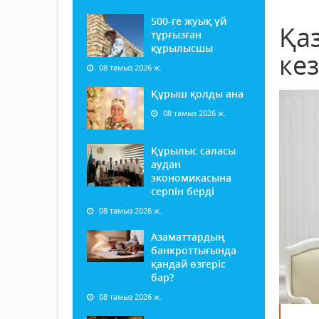
500-ге жуық үй
Қа
тұрғызған
құрылысшы
кез
08 тамыз 2026 ж.
Құрыш қолды ана
08 тамыз 2026 ж.
Құрылыс саласы
аудан
экономикасына
серпін берді
08 тамыз 2026 ж.
Азаматтардың
банкроттығында
қандай өзгеріс
бар?
08 тамыз 2026 ж.