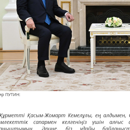
ир ПУТИН:
Құрметті Қасым-Жомарт Кемелұлы, ең алдымен, Сі
емлекеттік сапармен келгеніңіз үшін алғыс
уаныштымын. Әрине, біз ұдайы байланыст