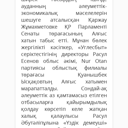
ауданның әлеуметтік-
экономикалық мәселелерін
шешуге атсалысқан Қаржау
Жұмахметовке ҚР Парла­менті
Сенаты төрағасының Алғыс
хатын табыс етті. Мұнан бөлек
жергілікті кәсіпкер, «Углесбыт»
серіктестігінің директоры Расул
Есенов облыс әкімі, Nur Otan
партиясы облыстық филиалы
төрағасы Қуанышбек
Ысқақовтың Алғыс хатымен
марапатталды. Сондай-ақ
әлеуметтік аз қамтамасыз етілген
отбасыларға қайырымдылық
қолдау көрсетіп келе жатқан
халық қалаулысы Расул
Әбутәліпұлына «Үздік демеуші»