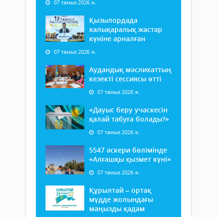
07 тамыз 2026 ж.
Қызылордада
халықаралық жастар
күніне арналған
07 тамыз 2026 ж.
Аудандық мәслихаттың
кезекті сессиясы өтті
07 тамыз 2026 ж.
«Дауыс беру учаскесін
қалай табуға болады?»
07 тамыз 2026 ж.
5547 әскери бөлімінде
«Алғашқы қызмет күні»
07 тамыз 2026 ж.
Құрылтай – ортақ
мүдде жолындағы
маңызды қадам