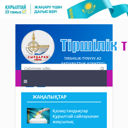
TIRSHILIK-TYNYSY.KZ
АҚПАРАТТЫҚ АГЕНТТІГІ
ЖАҢАЛЫҚТАР
Қазақстандықтар
Құрылтай сайлауынан
жақсылық