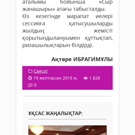
аталымы бойынша «Сыр
жанашыры» атағы табысталды.
Өз кезегінде марапат иелері
сессияға қаты­сушыларды
жылдың жемісті
қорытындылануы­мен құттықтап,
ризашылықтарын білдірді.
Ақтөре ИБРАГИМҰЛЫ
Саясат
19 желтоқсан 2019 ж.
1 828
0
ҰҚСАС ЖАҢАЛЫҚТАР: