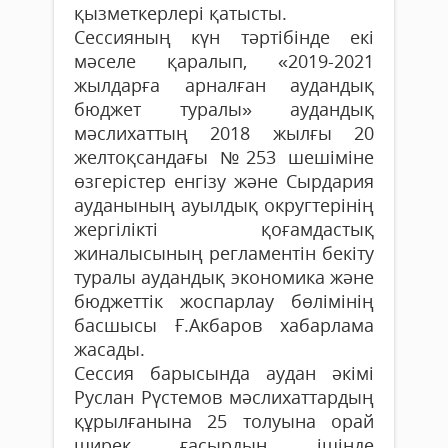
қызметкерлері қатысты.
Сессияның күн тәртібінде екі
мәселе қара­лып, «2019-2021
жылдарға арналған аудандық
бюджет туралы» аудандық
мәслихаттың 2018 жылғы 20
желтоқсандағы №253 шешіміне
өзгерістер енгізу және Сырдария
ауданының ауылдық округтерінің
жергілікті қоғамдастық
жиналысының регламентін бекіту
туралы аудандық экономика және
бюджеттік жоспарлау бөлімінің
басшысы Ғ.Акбаров хабарлама
жасады.
Сессия барысында аудан әкімі
Руслан Рүстемов мәслихаттардың
құрылғанына 25 толуына орай
ширек ғасырдың ішінде