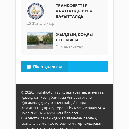
ТРАНСФЕРТТЕР
АБАТТАНДЫРУҒА
БАҒЫТТАЛДЫ
Жаңалықтар
ЖЫЛДЫҢ СОҢҒЫ
СЕССИЯСЫ
Жаңалықтар
Пікір қалдыру
© 2026. Tirshilik-tynysy.kz ақпараттық агенттігі.
Қазақстан Республикасы Ақпарат және
Қоғамдық даму министрлігі, Ақпарат
комитетінің тіркеу туралы № KZ80VPY00052424
куәлігі 21.07.2022 жылы берілген.
® Агенттік сайтында жарияланған барлық
мақалалар мен фото-бейне материалдардың
авторлық құқықтары қорғалған.