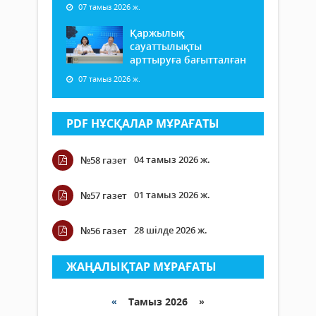
07 тамыз 2026 ж.
Қаржылық
сауаттылықты
арттыруға бағытталған
07 тамыз 2026 ж.
PDF НҰСҚАЛАР МҰРАҒАТЫ
04 тамыз 2026 ж.
№58 газет
01 тамыз 2026 ж.
№57 газет
28 шілде 2026 ж.
№56 газет
ЖАҢАЛЫҚТАР МҰРАҒАТЫ
«
Тамыз 2026 »