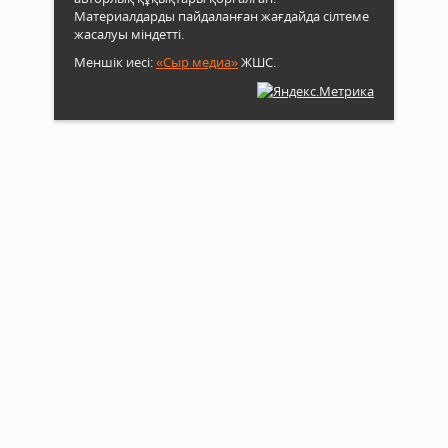
Материалдарды пайдаланған жағдайда сілтеме
жасалуы міндетті.
Меншік иесі:
«Сыр медиа»
ЖШС.