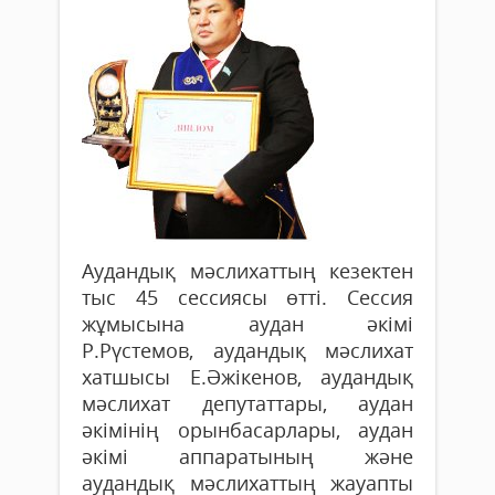
Аудандық мәслихаттың кезектен
тыс 45 сессиясы өтті. Сессия
жұмысына аудан әкімі
Р.Рүстемов, аудандық мәс­лихат
хатшысы Е.Әжікенов, аудандық
мәслихат депутаттары, аудан
әкімінің орынбасарлары, аудан
әкімі аппаратының және
аудандық мәслихаттың жауапты