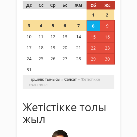
Дс
Сс
Ср
Бс
Жм
Сб
Жс
1
2
3
4
5
6
7
8
9
10
11
12
13
14
15
16
17
18
19
20
21
22
23
24
25
26
27
28
29
30
31
Тіршілік тынысы
»
Саясат
» Жетістікке
толы жыл
Жетістікке толы
жыл