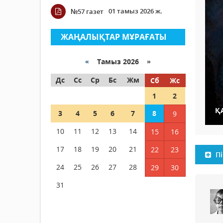
01 тамыз 2026 ж.
№57 газет
ЖАҢАЛЫҚТАР МҰРАҒАТЫ
«
Тамыз 2026 »
Дс
Сс
Ср
Бс
Жм
Сб
Жс
1
2
Қ
3
4
5
6
7
8
9
10
11
12
13
14
15
16
17
18
19
20
21
22
23
Пі
24
25
26
27
28
29
30
31