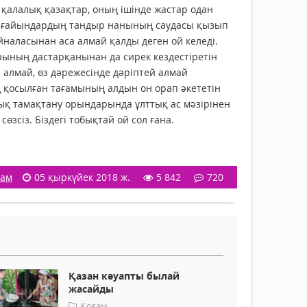
қалалық қазақтар, оның ішінде жас­тар одан
ек ағайындардың тандыр нанының саудасы қызып
йналасынан аса алмай қалды деген ой келеді.
арының дастарқанынан да сирек кездестіретін
е алмай, өз дәрежесінде дәріптей алмай
 қосылған тағамының алдын он орап әкететін
мдық тамақтану орындарында ұлттық ас мәзірінен
зсіз. Біздегі тобықтай ой сол ғана.
ғам
05 қыркүйек 2018 ж.
5 842
720
Қазан кәуапты былай
жасайды
Қоғам