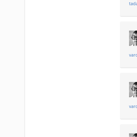
tad
var
var