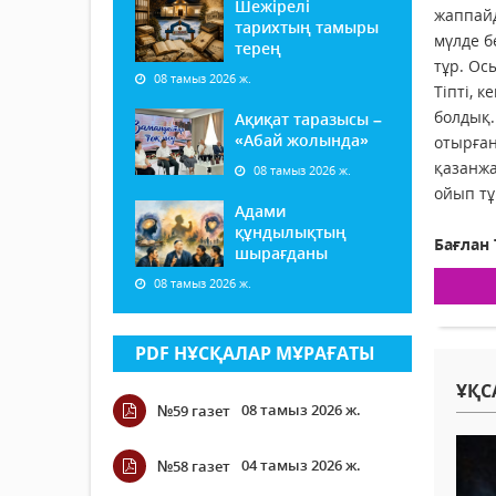
Шежірелі
жаппайд
тарихтың тамыры
мүлде б
терең
тұр. Ос
08 тамыз 2026 ж.
Тіпті, 
болдық.
Ақиқат таразысы –
«Абай жолында»
отырған
қазанжа
08 тамыз 2026 ж.
ойып тұ
Адами
құндылықтың
Бағлан
шырағданы
08 тамыз 2026 ж.
PDF НҰСҚАЛАР МҰРАҒАТЫ
ҰҚС
08 тамыз 2026 ж.
№59 газет
04 тамыз 2026 ж.
№58 газет