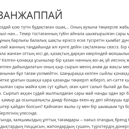
ЗАНЖАППАЙ
здай қою түтін будақтаған ошақ... Оның аузына төңкеріле жабы
ыл нан... Темір тостағанның түбін айнала шыжғырылған сары ма
ұның барлығы балалық шақты еріксіз еске түсіретін қымбат дү
алай жанның таңдайында әлі күнге дейін сақталғаны сөзсіз. Бір 
ла жанған оттың иісі де, қазақтың дарқан көңіліндей молшылы
 Келген қонаққа ұсынылар бір қазан нанның өзі-ақ үй иесінің
аппен дайындалатын оның қыр-сырын менің анам да жақсы меңге
анынан бұл тағам үзілмейтін. Шаңыраққа келген сыйлы қонаққ
етке ұратын ошаққа қара қазанды төңкеріп жіберіп, әп-сәтте қ
лған сары майға қою сүт құйып, оған қант салып былай да бы
. Сырғып аққан судай жылпылдаған сары май нанды одан әрі бал
 қамыр да осыншалықты дәмді болады екен-ау деп ойлаушы едік.
штер қайдан болсын? Қайнаған жылы су мен бір шымшым тұз бо
ерлігінің үлесінде.
нда, халқымыздың ұлттық тағамдары – нағыз отандық бренд бо
дықтардың пиццасын, жапондардың сушиін, түріктердің донерін 