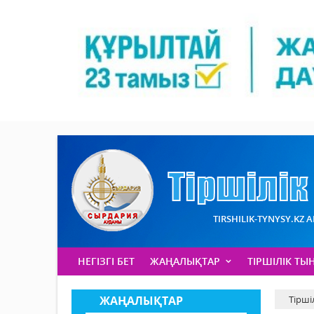
TIRSHILIK-TYNYSY.KZ 
НЕГІЗГІ БЕТ
ЖАҢАЛЫҚТАР
ТІРШІЛІК ТЫ
ЖАҢАЛЫҚТАР
Тірші