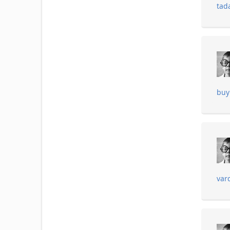
tad
buy
vard