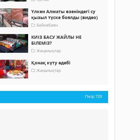
Үлкен Алматы өзеніндегі су
қызыл түске боялды (видео)
Бейнебаян
КИІЗ БАСУ ЖАЙЛЫ НЕ
БІЛЕМІЗ?
Жаңалықтар
Қонақ күту әдебі
Жаңалықтар
Пікір
720