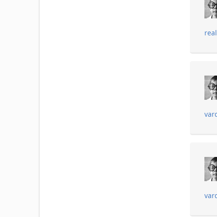
rea
var
vard