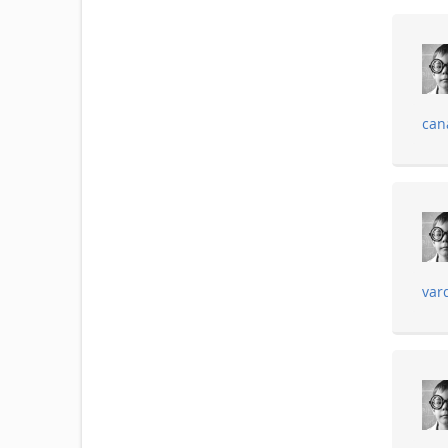
can
var