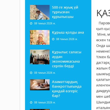
500-ге жуық үй
ҚА
тұрғызған
құрылысшы
Парово
08 тамыз 2026 ж.
қып-қыз
Құрыш қолды ана
Міне, м
08 тамыз 2026 ж.
өскен т
Онда ша
немене?
Құрылыс саласы
аудан
Үлкен б
экономикасына
дастарқ
серпін берді
жалын б
08 тамыз 2026 ж.
шыжғыры
қалатын
Азаматтардың
иленген
банкроттығында
дәмдеуі
қандай өзгеріс
бар?
мен шеб
Шындығы
08 тамыз 2026 ж.
итальян