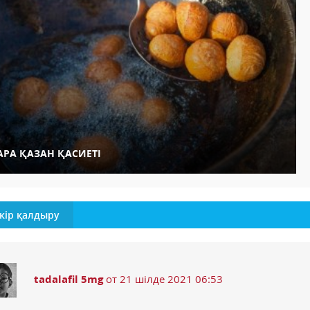
АРА ҚАЗАН ҚАСИЕТІ
кір қалдыру
tadalafil 5mg
от 21 шілде 2021 06:53