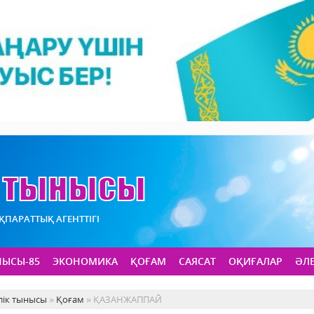
АҚПАРАТТЫҚ АГЕНТТІГІ
НЫСЫ-85
ЭКОНОМИКА
ҚОҒАМ
САЯСАТ
ОҚИҒАЛАР
ӘЛ
лік тынысы
»
Қоғам
» ҚАЗАНЖАППАЙ