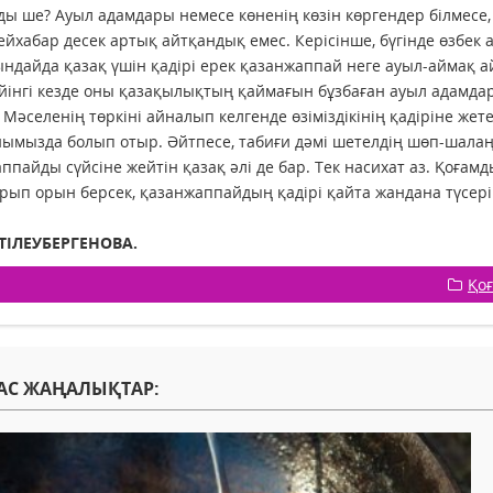
ы ше? Ауыл адамдары немесе көненің көзін көргендер білмесе, 
ейхабар десек артық айтқандық емес. Керісінше, бүгінде өзб
ындайда қазақ үшін қадірі ерек қазанжаппай неге ауыл-аймақ а
кейінгі кезде оны қазақылықтың қаймағын бұзбаған ауыл адамд
 Мәселенің төркіні айналып келгенде өзіміздікінің қадіріне жет
ымызда болып отыр. Әйтпесе, табиғи дәмі шетелдің шөп-шалаң
ппайды сүйсіне жейтін қазақ әлі де бар. Тек насихат аз. Қоға
рып орын берсек, қазанжаппайдың қадірі қайта жандана түсері сө
 ТІЛЕУБЕРГЕНОВА.
Қо
АС ЖАҢАЛЫҚТАР: