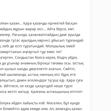
лған қазан... Қара қазанды ернектей басқан
йдың мұрын жарар иісі... Айта берсе, көп.
ниелер. Расында, қазанжаппайдың дәмі ауылда
өзінде тұтас ауылдың көрінісі ұйысып тұрғандай.
қ лебі де есіп тұратындай. Молшылық емей
 жомарттығын аңғартып тұр емес пе?
рген. Сондықтан болса керек, біздің үйдің
а да ұсынар анамның бірінші тағамы осы. Ыстық
ып-қызыл нанды дөңгелетіп алатын. Сөйтіп,
лай шылағанда, ыстық нанның иісі бұрқ ете
қытып, дәмін еселендіре түсуші еді. Қара суға
 Әйтпесе, ол кезде қазіргідей неше түрлі
лса жетіп жатыр. Қалғаны аспазшының ептілігі
луға әбден лайықты ғой. Мәселен, бұл күнде
білмейтін адам кемде-кем. Ал, өзіміздің қазан­