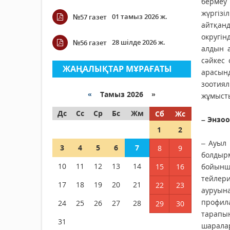
бермеу
жүргізі
01 тамыз 2026 ж.
№57 газет
айтқанд
округін
28 шілде 2026 ж.
№56 газет
алдын 
сәйкес
ЖАҢАЛЫҚТАР МҰРАҒАТЫ
арасынд
зоотиял
«
Тамыз 2026 »
жұмысты
Дс
Сс
Ср
Бс
Жм
Сб
Жс
– Энзо
1
2
– Ауыл
3
4
5
6
7
8
9
болдыр
10
11
12
13
14
15
16
бойынш
тейлери
17
18
19
20
21
22
23
ауруын
профил
24
25
26
27
28
29
30
тарапын
31
шарала