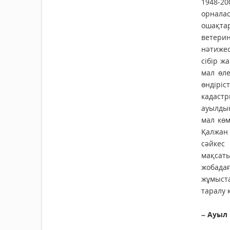
1948-20
орналас
ошақта
ветери
нәтижес
сібір ж
мал өле
өндірі
кадастр
ауылдық
мал көм
Қалжан 
сәйкес
мақсаты
жобада
жұмыста
таралу 
– Ауыл