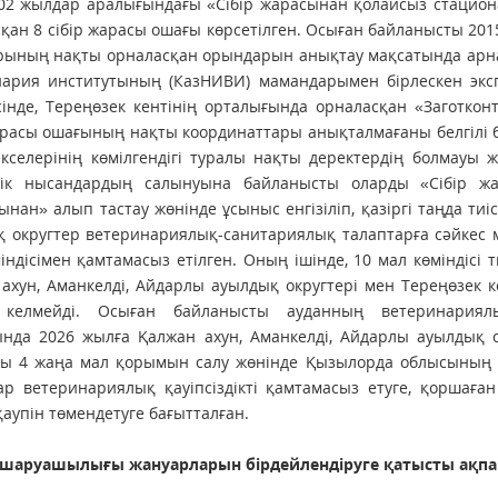
02 жылдар аралығындағы «Сібір жарасынан қолайсыз стациона
қан 8 сібір жарасы ошағы көрсетілген. Осыған байланысты 20
рының нақты орналасқан орындарын анықтау мақсатында арна
нария институтының (КазНИВИ) мамандарымен бірлескен эксп
інде, Тереңөзек кентінің орталығында орналасқан «Заготкон
арасы ошағының нақты координаттары анықталмағаны белгілі б
кселерінің көмілгендігі туралы нақты деректердің болмауы 
стік нысандардың салынуына байланысты оларды «Сібір жар
ынан» алып тастау жөнінде ұсыныс енгізіліп, қазіргі таңда тиі
 округтер ветеринариялық-санитариялық талаптарға сәйкес м
індісімен қамтамасыз етілген. Оның ішінде, 10 мал көміндісі 
ахун, Аманкелді, Айдарлы ауылдық округтері мен Тереңөзек кен
 келмейді. Осыған байланысты ауданның ветеринариял
нда 2026 жылға Қалжан ахун, Аманкелді, Айдарлы ауылдық о
ғы 4 жаңа мал қорымын салу жөнінде Қызылорда облысының в
р ветеринариялық қауіпсіздікті қамтамасыз етуге, қоршаған
қаупін төмендетуге бағытталған.
 шаруашылығы жануарларын бірдей­лендіруге қатысты ақпа