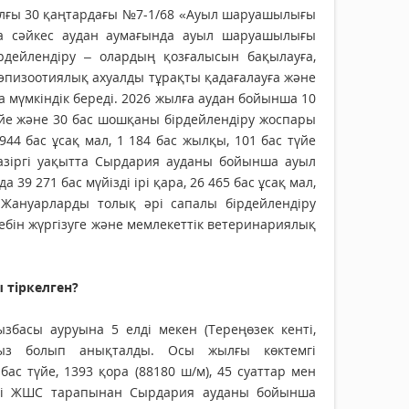
жылғы 30 қаңтардағы №7-1/68 «Ауыл шаруашылығы
на сәйкес аудан аумағында ауыл шаруашылығы
рдейлендіру – олардың қозғалысын бақылауға,
эпизоотиялық ахуалды тұрақты қадағалауға және
 мүмкіндік береді. 2026 жылға аудан бойынша 10
с түйе және 30 бас шошқаны бірдейлендіру жоспары
6 944 бас ұсақ мал, 1 184 бас жылқы, 101 бас түйе
 Қазіргі уақытта Сырдария ауданы бойынша ауыл
 271 бас мүйізді ірі қара, 26 465 бас ұсақ мал,
 Жануарларды толық әрі сапалы бірдейлендіру
ебін жүргізуге және мемлекеттік ветеринариялық
 тіркелген?
асы ауруына 5 елді мекен (Тереңөзек кенті,
йсыз болып анықталды. Осы жылғы көктемгі
ас түйе, 1393 қора (88180 ш/м), 45 суаттар мен
ШС-і ЖШС тарапынан Сырдария ауданы бойынша