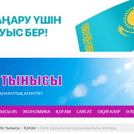
АҚПАРАТТЫҚ АГЕНТТІГІ
НЫСЫ-85
ЭКОНОМИКА
ҚОҒАМ
САЯСАТ
ОҚИҒАЛАР
ӘЛ
лік тынысы
»
Қоғам
» Сала жұмысының ауқымдылығы жоғары