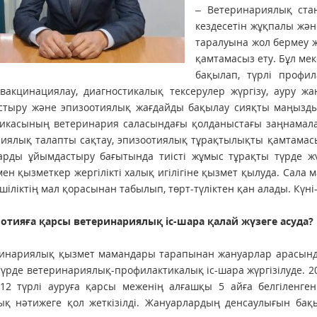
– Ветеринариялық ста
кездесетін жұқпалы жә
таралуына жол бермеу ж
қамтамасыз ету. Бұл м
бақылап, түрлі профи
 вакцинациялау, диагностикалық тексерулер жүргізу, ауру 
тыру және эпизоотиялық жағдайды бақылау сияқты маңызды м
икасының ветеринария саласындағы қолданыстағы заңнамалар
иялық талапты сақтау, эпи­зо­отиялық тұрақтылықты қамтамас
рды ұйым­дастыру бағытында тиісті жұмыс тұрақты түрде жүр
ен қызметкер жергілікті халық игілігіне қызмет қылуда. Сала 
пшіліктің мал қорасынан табылып, төрт-түліктен қан алады. Күн
отияға қарсы ветери­на­риялық іс-шара қалай жүзеге асуда?
ринариялық қызмет мамандары тарапынан жануарлар арасында
түрде ветеринариялық-профи­лактикалық іс-шара жүргізілуде. 
 12 түрлі ауруға қарсы меженің алғашқы 5 айға белгіленге
ық нәтижеге қол жеткізілді. Жануарлардың денсаулығын ба