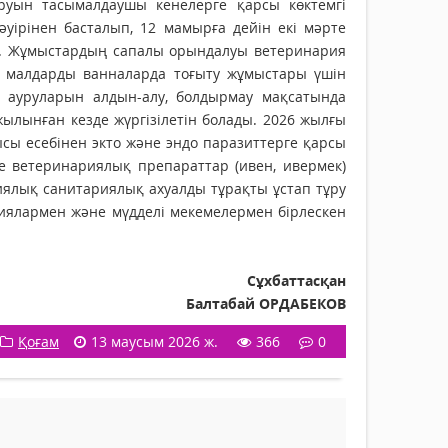
руын тасымалдаушы кенелерге қарсы көктемгі
әуірінен басталып, 12 мамырға дейін екі мәрте
луде. Жұмыстардың сапалы орындалуы ветеринария
қ малдарды ванналарда тоғыту жұмыстары үшін
 ауруларын алдын-алу, болдырмау мақсатында
ылынған кезде жүргізілетін болады. 2026 жылғы
сы есебінен экто және эндо паразиттерге қарсы
е ветеринариялық препараттар (ивен, ивермек)
иялық санитариялық ахуалды тұрақты ұстап тұру
иялармен және мүдделі мекемелермен бірлескен
Сұхбаттасқан
Балтабай ОРДАБЕКОВ
Қоғам
13 маусым 2026 ж.
366
0