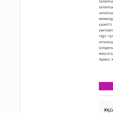
залалс
залалсы
залалсы
маманд
қажетт
көктемг
төрт тү
инъекци
қолданы
мақсаты
жұмыс ж
ҰҚС