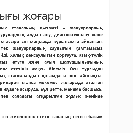
ығы жоғары
ялық стансаның қызметі – жануарлардың
аурулардың алдын алу, диагностикалау және
ге асыратын маңызды құрылымға айналған.
 тек жануарлардың саулығын қамтамасыз
йді. Халық денсаулығын қорғауға, азық-түлік
амасыз етуге және ауыл шаруашылығының
ал ететінін жақсы білеміз. Осы тұрғыдан
лық стансалардың қоғамдағы рөлі айшықты.
еринария станса мекемесі жоғарыда аталған
ін жүзеге асыруда. Бұл ретте, мекеме басшысы
впен саладағы атқарылған жұмыс жөнінде
сіз же­текшілік ететін саланың негізгі басым