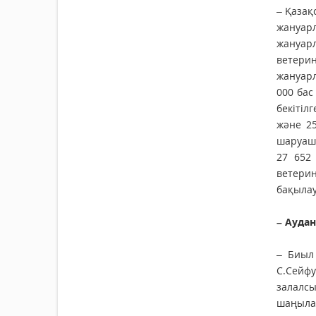
– Қазақ
жануар
жануар
ветерин
жануарл
000 бас
бекітіл
және 25
шаруашы
27 652
ветерин
бақылау
– Ауда
– Биыл
С.Сейф
залалсы
шаңыла