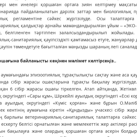
ері мен инелері қоршаған ортаға зиян келтірмеу мақсат
нарияда пайда­ланылатын дәрілік заттар мен биологиялық пр
алық регламентіне сәйкес жүргізілуде. Осы талаптар
ариялық қалдықтар арнайы мамандандырылған ұйым – «ЭКО-Н Се
ліп, белгіленген тәртіп­пен залалсыздандырылып жойылады
лық-санитариялық қауіп­сіздікті қамтамасыз етуге, жануарла
қаупін төмендетуге бағытталған маңызды шараның легі саналад
 ошағына байланысты кеңінен мәлімет келтірсеңіз..
 аумағындағы эпизоотиялық тұрақтылықты сақтау және аса қа
ында сібір жарасы ошақтарына тұрақты бақылау жүргізілуде
қан 6 сібір жарасы ошағы тіркелген. Атап айтқанда, Жетікө
 округіндегі «Сары құм», Шіркейлі ауылдық округіндегі «Ескі ко
а ауылдық округіндегі «Күміс қорған» және бұрын О.Мәліб
ек кентінің аумағына кіретін «Құндызды» учаскесі сібір жа
ң барлығы ветеринариялық-санитариялық талаптарға сәйкес
ескерту белгісі орнатылған және мемлекеттік жер актілері рә
уын бақылауға және олардың қоршаған ортаға әсерін болды