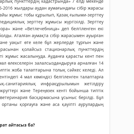
рлық пункттердің кадастрында» 7 елді мекенде
15-2016 жылдары аудан аумағындағы сібір жарасы
йы жұмыс тобы құрылып, Қазақ ғылыми-зерттеу
едициялық зерттеу жұмысы жүргізілді. Зерттеу
тора» және «Ветлечебница» деп белгіленген екі
олды. Аталған аумақта сібір жарасымен ауырған
және уақыт өте келе бұл жерлерде тұрғын және
асынан қолайсыз ста­ционар­лық пункттердің
сті жұмыс жасалынуда. Ауданға қа­рас­ты кент пен
ал өлекселерін залалсыздандыруға арналған 14
типтік жоба талаптарына толық сәйкес келеді. Ал
тіндегі 4 мал көміндісі белгіленген талаптарға
ық-санитариялық инфрақұрылымын жетілдіру
кругтері және Тереңөзек кенті бойынша типтік
етеринария басқармасына ұсыныс берілді. Бұл
 ортаны қорғауға және аса қауіпті аурулардың
рат айтасыз ба?