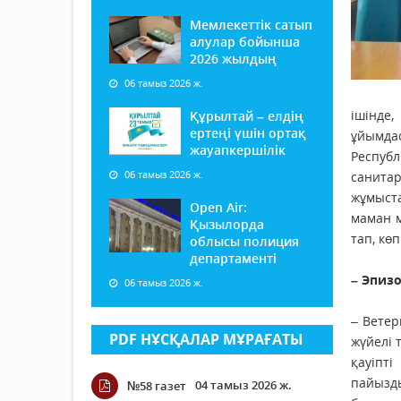
Мемлекеттік сатып
алулар бойынша
2026 жылдың
06 тамыз 2026 ж.
ішінде,
Құрылтай – елдің
ертеңі үшін ортақ
ұйымдас
жауапкершілік
Республ
06 тамыз 2026 ж.
санитар
жұмыста
Open Air:
маман м
Қызылорда
тап, кө
облысы полиция
департаменті
– Эпизо
06 тамыз 2026 ж.
– Вете
PDF НҰСҚАЛАР МҰРАҒАТЫ
жүйелі 
қауіпті
пайызд
04 тамыз 2026 ж.
№58 газет