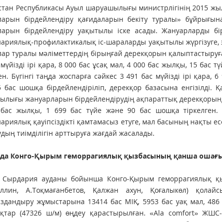
стан Республикасы Ауыл шар­уа­шылығы министрлігінің 2015 
ларын бірдейлендіру қағидаларын бекіту туралы» бұйрығы
ларын бірдей­лендіру уақытылы іске асады. Жануарларды бі
ариялық-профилактикалық іс-шараларды уа­қытылы жүргізуге, 
ар туралы мәліметтердің бірыңғай дерекқорын қалыптастыруға
 мүйізді ірі қара, 8 000 бас ұсақ мал, 4 000 бас жылқы, 15 ба
ген. Бүгінгі таңда жоспарға сәйкес 3 491 бас мүйізді ірі қара, 
 бас шошқа бірдейлендіріліп, дерекқор базасына енгізілді.
лығы жануарларын бірдейлендірудің ақпараттық дерекқорында 39
 бас жылқы, 1 699 бас түйе және 90 бас шошқа тіркелген.
ариялық қауіпсіздікті қамтамасыз етуге, мал басының нақты ес
дың тиімділігін арттыруға жағдай жасалады.
нда Конго-Қырым геморра­гиялық қызбасының қанша ошағы
 Сырдария ауданы бойынша Конго-Қырым геморрагиялық қызб
уллин, А.Тоқмағанбетов, Қалжан ахун, Қоғалыкөл) қола
здандыру жұмыстарына 13414 бас МІҚ, 5953 бас уақ мал, 486 б
қтар (47326 ш/м) өңдеу қарастырылған. «Ala comfort» Ж