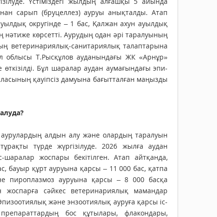
ізілуде. Үстіміздегі жылдың алғашқы 5 айында
лынан сарып (бруцеллез) ауруы анықталды. Атап
ауылдық округінде – 1 бас, Қалжан ахун ауылдық
оң нәтиже көрсетті. Аурудың одан әрі таралуының
ның ветеринариялық-санитариялық талаптарына
л облысы Т.Рысқұлов ауданындағы ЖК «Арнұр»
 өткізілді. Бұл шаралар аудан аумағындағы эпи­
ласының қауіпсіз дамуына бағытталған маңызды
алуда?
 аурулардың алдын алу және олардың таралуын
тұрақты түрде жүргізілуде. 2026 жылға аудан
-шаралар жоспары бекітілген. Атап айтқанда,
с, бауыр құрт ауруына қарсы – 11 000 бас, қатпа
не пироплазмоз ауруына қарсы – 8 000 басқа
ен жоспарға сәйкес ветеринариялық мамандар
Эпизоотиялық және энзоотиялық ауруға қарсы іс-
препараттардың бос құтылары, флакондары,