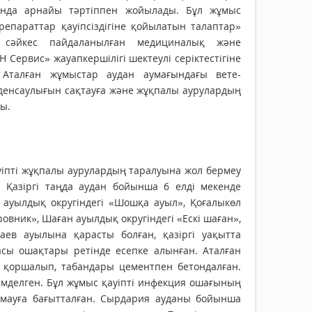
ында арнайы тәртіппен жойылады. Бұл жұмыс
епараттар қауіпсіздігіне қойылатын талаптар»
ға сәйкес пайдаланылған медициналық және
рвис» жауапкершілігі шектеулі серік­тестігіне
. Аталған жұмыстар аудан аумағындағы вете­
р денсаулығын сақтауға және жұқпалы аурулардың
ы.
уіпті жұқпалы аурулардың таралуына жол бермеу
. Қазіргі таңда аудан бойынша 6 елді мекенде
л ауылдық округіндегі «Шошқа ауыл», Қоғалыкөл
ровник», Шаған ауылдық округіндегі «Ескі шаған»,
аев ауылына қарасты болған, қазіргі уақытта
расы ошақтары ретінде есепке алынған. Аталған
 қоршалып, табандары цементпен бетондалған.
сімделген. Бұл жұмыс қауіпті инфекция ошағының
рмауға бағытталған. Сырдария ауданы бойынша