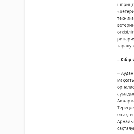
шприцт
«Ветери
техник
ветерин
өткізі
ринария
таралу 
– Сібір
– Аудан
мақсат
орналас
ауылдық
Ақжарм
Тереңөз
ошақты
Арнайы 
сақтал