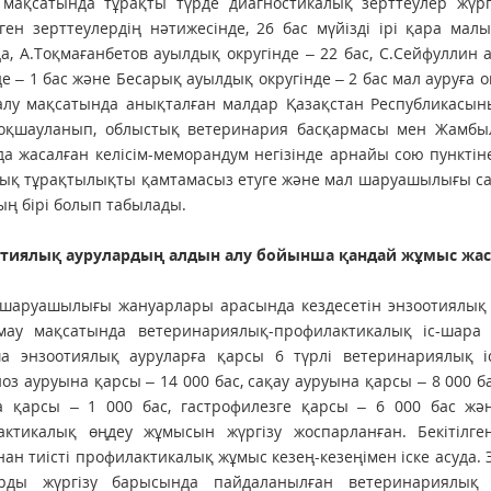
 мақсатында тұрақты түрде диагностикалық зерттеулер жүрг
лген зерттеулердің нәтижесінде, 26 бас мүйізді ірі қара ма
а, А.Тоқмағанбетов ауылдық округінде – 22 бас, С.Сейфуллин 
де – 1 бас және Бесарық ауылдық округінде – 2 бас мал ауруға 
алу мақсатында анықталған малдар Қазақстан Республикасы
 оқ­шауланып, облыстық ветеринария басқармасы мен Жамбы
а жасалған келісім-меморандум негізінде арнайы сою пунктіне
ық тұрақтылықты қамтамасыз етуге және мал шаруашылығы са
ң бірі болып табылады.
отиялық аурулардың алдын алу бойынша қандай жұмыс жас
 шаруашылығы жануарлары арасында кездесетін энзоотиялық
мау мақсатында ветери­нариялық-профилактикалық іс-шара 
а энзоотиялық ауруларға қарсы 6 түрлі ветеринариялық іс
оз ауруына қарсы – 14 000 бас, сақау ауруына қарсы – 8 000 ба
а қарсы – 1 000 бас, гастрофилезге қарсы – 6 000 бас жә
актикалық өңдеу жұмысын жүргізу жоспарланған. Бекітілг
ан тиісті профилактикалық жұмыс кезең-кезеңімен іске асуда. 
рды жүргізу барысында пайдаланылған ве­теринариялық 