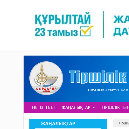
TIRSHILIK-TYNYSY.KZ 
НЕГІЗГІ БЕТ
ЖАҢАЛЫҚТАР
ТІРШІЛІК ТЫ
ЖАҢАЛЫҚТАР
Тірші