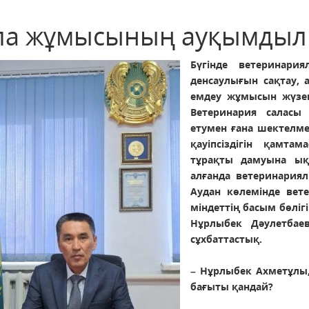
ла жұмысының ауқымдыл
Бүгінде ветеринари
денсаулығын сақтау, 
емдеу жұмысын жүзе
Ветеринария саласы
етумен ғана шектелме
қауіпсіздігін қамт
тұрақты дамуына ықп
алғанда ветеринария
Аудан көлемінде вет
міндеттің басым бөліг
Нұрлыбек Дәулетбае
сұхбаттастық.
– Нұрлыбек Ахметұлы, 
бағыты қандай?