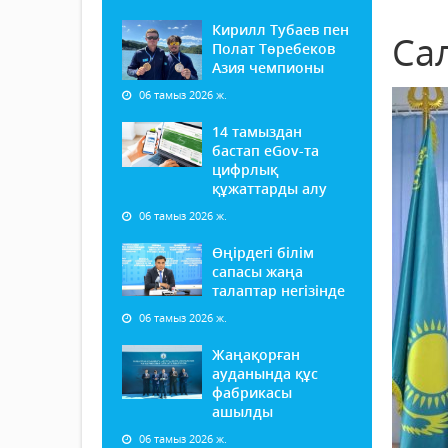
Кирилл Тубаев пен
Са
Полат Төребеков
Азия чемпионы
06 тамыз 2026 ж.
14 тамыздан
бастап еGov-та
цифрлық
құжаттарды алу
06 тамыз 2026 ж.
Өңірдегі білім
сапасы жаңа
талаптар негізінде
06 тамыз 2026 ж.
Жаңақорған
ауданында құс
фабрикасы
ашылды
06 тамыз 2026 ж.