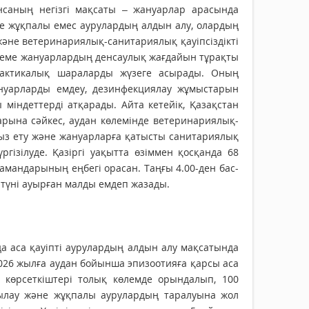
нсаның негізгі мақсаты – жануарлар арасында
не жұқпалы емес аурулардың алдын алу, олардың
әне ветеринариялық-санитариялық қауіпсіздікті
екеме жануарлардың денсаулық жағдайын тұрақты
лактикалық шараларды жүзеге асырады. Оның
жануарларды емдеу, дезинфекциялау жұмыстарын
індеттерді атқарады. Айта кетейік, Қазақстан
ына сәйкес, аудан көлемінде ве­теринариялық-
ыз ету және жан­уарларға қатысты санитариялық
гізілуде. Қазіргі уақытта өзіммен қосқанда 68
мамандарының еңбегі орасан. Таңғы 4.00-ден бас­
і-түні ауырған малды емдеп жазады.
 аса қауіпті аурулардың алдын алу мақсатында
2026 жылға аудан бойынша эпизоотияға қарсы аса
н көрсеткіштері толық көлемде орындалып, 100
қылау және жұқпалы аурулардың таралуына жол