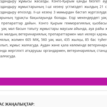
ыздандыру жұмысы жасалды. Конго-Қырым қанды безгегі ау
здандыру жұмыстарының І-ші кезеңі үстіміздегі жылдың 21 с
здандыру өткізілді. ІІ-ші кезеңі 3 мамырдан бастап жүргізі
арының тұрақты бақылауында болады. Елді мекендердегі уа
і препараттар дайын. Конго Қырым гемморагиялық қызбасы
і уақ мал басын тоғыту жұмыстары маусым айында, ауа райы ж
лік малдың ветеринариялық препараттармен мал иелері қаржы
ялық жолмен 605 МІҚ, 560 уақ мал, 435 жылқы, 85 бас түйег
лып, жұмыс жалғасуда. Аудан және қала көлемінде ветеринар
нда жергілікті атқарушы органдармен, ветеринариялық станц
алғасуда.
АС ЖАҢАЛЫҚТАР: