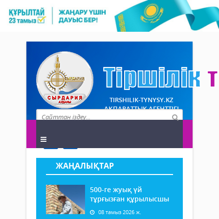
TIRSHILIK-TYNYSY.KZ
АҚПАРАТТЫҚ АГЕНТТІГІ
ЖАҢАЛЫҚТАР
500-ге жуық үй
тұрғызған құрылысшы
08 тамыз 2026 ж.