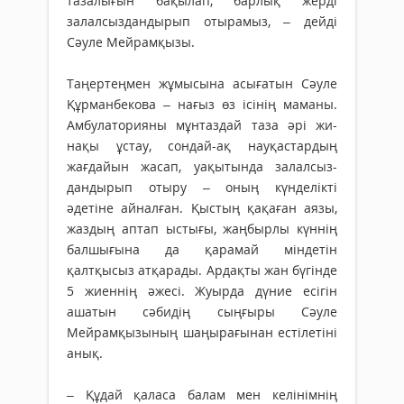
тазалығын бақылап, барлық жерді
залалсыздандырып отырамыз, – дейді
Сәуле Мейрамқызы.
Таңертеңмен жұмы­сы­на асы­ғатын Сәуле
Құр­манбекова – нағыз өз ісінің маманы.
Амбулаторияны мұнтаздай таза әрі жи­
нақы ұстау, сондай-ақ нау­қас­тардың
жағдайын жасап, уақытында залал­сыз­
дандырып отыру – оның күнделікті
әдетіне айналған. Қыстың қақаған аязы,
жаздың аптап ыс­тығы, жаңбырлы күннің
бал­шығына да қара­май міндетін
қалтқысыз ат­қарады. Ардақты жан бүгінде
5 жиеннің әжесі. Жуырда дүние есігін
ашатын сәбидің сыңғыры Сәуле
Мейрамқызының шаңы­­­­рағынан естілетіні
анық.
– Құдай қаласа балам мен келінімнің