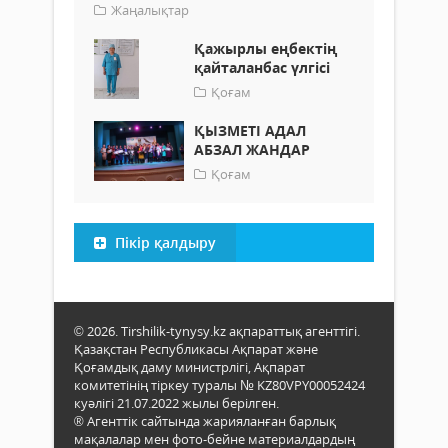
Жаңалықтар
Қажырлы еңбектің
қайталанбас үлгісі
Қоғам
ҚЫЗМЕТІ АДАЛ
АБЗАЛ ЖАНДАР
Қоғам
Пікір қалдыру
© 2026. Tirshilik-tynysy.kz ақпараттық агенттігі.
Қазақстан Республикасы Ақпарат және
Қоғамдық даму министрлігі, Ақпарат
комитетінің тіркеу туралы № KZ80VPY00052424
куәлігі 21.07.2022 жылы берілген.
® Агенттік сайтында жарияланған барлық
мақалалар мен фото-бейне материалдардың