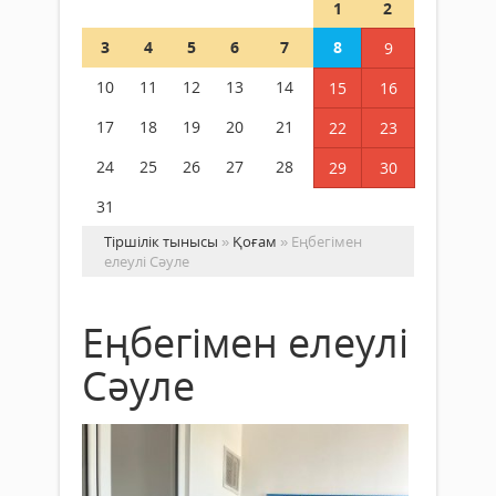
1
2
3
4
5
6
7
8
9
10
11
12
13
14
15
16
17
18
19
20
21
22
23
24
25
26
27
28
29
30
31
Тіршілік тынысы
»
Қоғам
» Еңбегімен
елеулі Сәуле
Еңбегімен елеулі
Сәуле