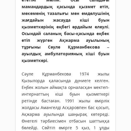
мамандардың қасында қызмет етіп,
мекеменің тазалығы мен емделушінің
жағдайын жасауда кіші буын
қызметкерінің еңбегі әрдайым елеулі.
Осындай саланың басы-қасында еңбек
етіп жүрген Ақжарма ауылының
тұрғыны Сәуле Құрманбекова –
ауылдық амбулаторияның кіші буын
қызметкері.
Сәуле Құрманбекова 1974 жылы
Қызылорда қаласында дүниеге келген.
Еңбек жолын аймақта орна­ласқан мектеп-
интер­­­наттың кіші буын қызметкері
ретінде бас­таған. 1991 жылы өмірлік
жолдасы Амангелді Асқаровпен бас қосып,
Ақжарма ауы­лында шаңырақ көтереді.
Өнегелі тәрбиесімен отбасын шаттыққа
бөлейді. Сөйтіп өмірге 5 қыз, 1 ұлды