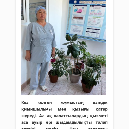
Кез келген жұмыстың өзіндік
қиыншылығы мен қызығы қатар
жүреді. Ал ақ халаттылардың қызметі
аса ауыр әрі шыдамдылықты талап
ететіні мәлім. Осы саладағы