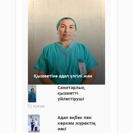
Қызметіне адал үлгілі жан
Санитарлық
қызметті
үйлестіруші
Қоғам
Адал еңбек пен
көркем жүректің
иесі