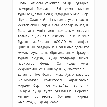
шағын отбасы үлкейгелі отыр. Бұйырса,
немерелі боламын. Екі үлкен қызым
тұрмыс құрған. Сол қыздардан 5 жиен бар.
Шүкір! Одан кейінгі қызым студент, сосын
мектеп оқушылары. Осы балаларымыздың
болашағы үшін деп жолдасым екеуміз
талмай еңбек етіп келеміз. Бірнеше жыл
бұрын жайлаған «COVID-19» инфек­­
циясының салдарынан қан­­­шама адам көз
жұмды. Ауыл­да да біршама адам тіркеуде
тұрып, емделді. Ауыр жағдайда түскен
науқастар болды. Ол кезде «мен
медбикемін, сен кіші буын қызметкерісің»
деген әңгіме болған жоқ. Ауыр кезеңде
бір-бірімізге көмектесіп, қарайласып,
жәрдем беріп, ол жағдайдан да өттік.
Сондай ауыр тұста ұйымшыл, берекесі
мығым әріптестер болғаны жүректі
жылытады, – дейді маман.