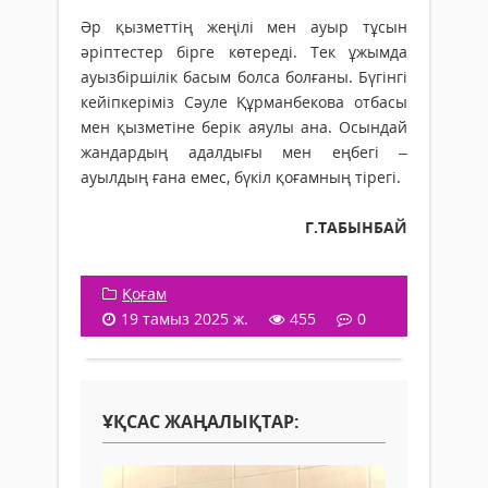
Әр қызметтің жеңілі мен ауыр тұсын
әріптестер бірге көтереді. Тек ұжымда
ауызбіршілік басым болса болғаны. Бүгінгі
кейіпкеріміз Сәуле Құрманбекова отбасы
мен қызметіне берік аяулы ана. Осындай
жандардың адалдығы мен еңбегі –
ауылдың ғана емес, бүкіл қоғамның тірегі.
Г.ТАБЫНБАЙ
Қоғам
19 тамыз 2025 ж.
455
0
ҰҚСАС ЖАҢАЛЫҚТАР: