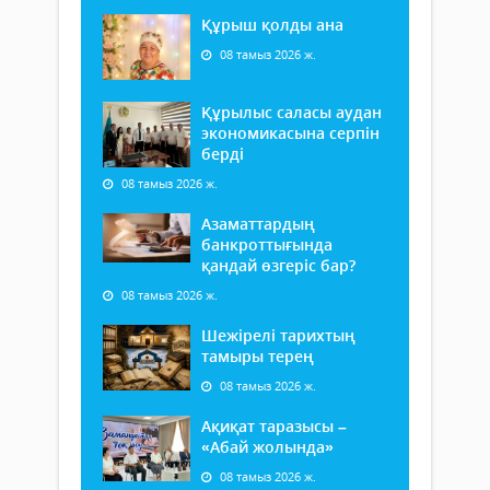
Құрыш қолды ана
08 тамыз 2026 ж.
Құрылыс саласы аудан
экономикасына серпін
берді
08 тамыз 2026 ж.
Азаматтардың
банкроттығында
қандай өзгеріс бар?
08 тамыз 2026 ж.
Шежірелі тарихтың
тамыры терең
08 тамыз 2026 ж.
Ақиқат таразысы –
«Абай жолында»
08 тамыз 2026 ж.