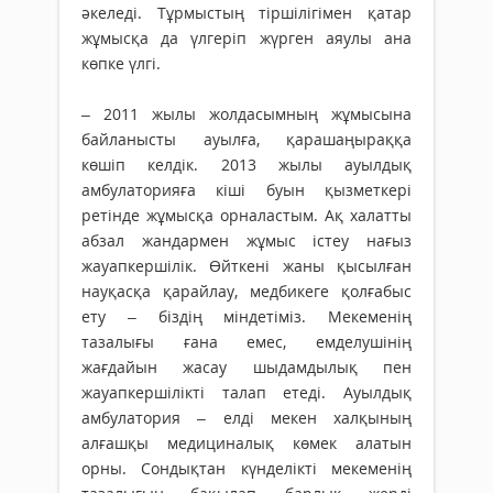
әкеледі. Тұрмыстың тіршілігімен қатар
жұмысқа да үлгеріп жүрген аяулы ана
көпке үлгі.
– 2011 жылы жолдасымның жұмысына
байланысты ауылға, қа­ра­шаңыраққа
көшіп келдік. 2013 жылы ауылдық
амбулаторияға кіші буын қызметкері
ретінде жұмысқа орналастым. Ақ халатты
абзал жандармен жұмыс істеу нағыз
жауапкершілік. Өйт­кені жаны қысылған
науқасқа қарайлау, медбикеге қолғабыс
ету – біздің міндетіміз. Мекеменің
тазалығы ғана емес, емделушінің
жағдайын жасау шыдамдылық пен
жауапкершілікті талап етеді. Ауылдық
амбулатория – елді мекен хал­қының
алғашқы меди­циналық көмек алатын
орны. Сондықтан күн­делікті мекеменің