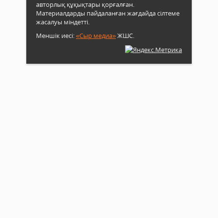
авторлық құқықтары қорғалған.
Материалдарды пайдаланған жағдайда сілтеме
жасалуы міндетті.
Меншік иесі:
«Сыр медиа»
ЖШС.