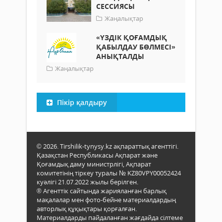
СЕССИЯСЫ
Жаңалықтар
«ҮЗДІК ҚОҒАМДЫҚ
ҚАБЫЛДАУ БӨЛМЕСІ»
АНЫҚТАЛДЫ
Жаңалықтар
Пікір қалдыру
© 2026. Tirshilik-tynysy.kz ақпараттық агенттігі.
Қазақстан Республикасы Ақпарат және
Қоғамдық даму министрлігі, Ақпарат
комитетінің тіркеу туралы № KZ80VPY00052424
куәлігі 21.07.2022 жылы берілген.
® Агенттік сайтында жарияланған барлық
мақалалар мен фото-бейне материалдардың
авторлық құқықтары қорғалған.
Материалдарды пайдаланған жағдайда сілтеме