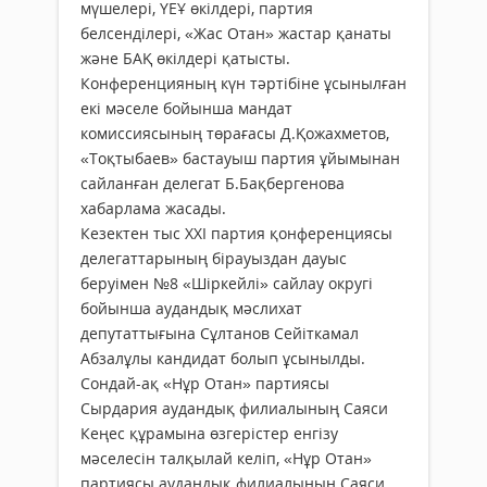
мүшелері, ҮЕҰ өкілдері, партия
белсенділері, «Жас Отан» жастар қанаты
және БАҚ өкілдері қатысты.
Конференцияның күн тәртібіне ұсынылған
екі мәселе бойынша мандат
комиссиясының төрағасы Д.Қожахметов,
«Тоқтыбаев» бастауыш партия ұйымынан
сайланған делегат Б.Бақбергенова
хабарлама жасады.
Кезектен тыс ХХІ партия қонференциясы
деле­гаттарының бірауыздан дауыс
беруімен №8 «Шіркейлі» сайлау округі
бойынша аудандық мәслихат
депутаттығына Сұлтанов Сейіткамал
Абзалұлы кандидат болып ұсынылды.
Сондай-ақ «Нұр Отан» партиясы
Сырдария аудандық филиалының Саяси
Кеңес құрамына өзгерістер енгізу
мәселесін талқылай келіп, «Нұр Отан»
партиясы аудандық филиалының Саяси