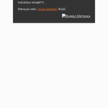
жасалуы міндетті.
Меншік иесі:
«Сыр медиа»
ЖШС.