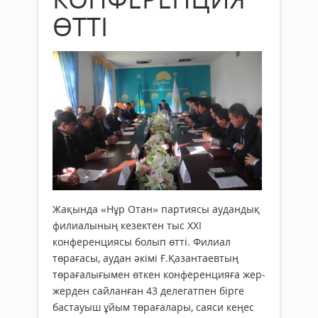
ӨТТІ
Жақында «Нұр Отан» партиясы аудандық
филиалының кезектен тыс ХХІ
конференциясы болып өтті. Филиал
төрағасы, аудан әкімі Ғ.Қазантаевтың
төрағалығымен өткен конференцияға жер-
жерден сай­ланған 43 делегатпен бірге
бастауыш ұйым төрағалары, саяси кеңес