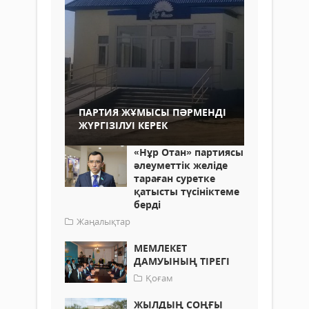
ПАРТИЯ ЖҰМЫСЫ ПӘРМЕНДІ
ЖҮРГІЗІЛУІ КЕРЕК
«Нұр Отан» партиясы
әлеуметтік желіде
тараған суретке
қатысты түсініктеме
берді
Жаңалықтар
МЕМЛЕКЕТ
ДАМУЫНЫҢ ТІРЕГІ
Қоғам
ЖЫЛДЫҢ СОҢҒЫ