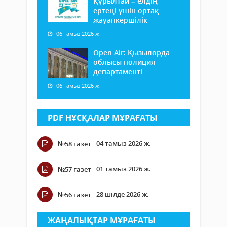
Құрылтай – елдің
ертеңі үшін ортақ
жауапкершілік
06 тамыз 2026 ж.
Open Air: Қызылорда
облысы полиция
департаменті
06 тамыз 2026 ж.
PDF НҰСҚАЛАР МҰРАҒАТЫ
04 тамыз 2026 ж.
№58 газет
01 тамыз 2026 ж.
№57 газет
28 шілде 2026 ж.
№56 газет
ЖАҢАЛЫҚТАР МҰРАҒАТЫ