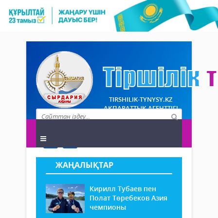
TIRSHILIK-TYNYSY.KZ
АҚПАРАТТЫҚ АГЕНТТІГІ
ЖАҢАЛЫҚТАР
Кирилл Тубаев пен
Полат Төребеков Азия
чемпионы