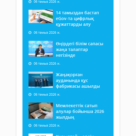
06 тамыз 2026 ж.
14 тамыздан бастап
еGov-та цифрлық
құжаттарды алу
06 тамыз 2026 ж.
Өңірдегі білім сапасы
жаңа талаптар
негізінде
06 тамыз 2026 ж.
Жаңақорған
ауданында құс
фабрикасы ашылды
06 тамыз 2026 ж.
Мемлекеттік сатып
алулар бойынша 2026
жылдың
06 тамыз 2026 ж.