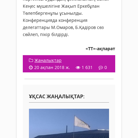
Кеңес мүшелігіне Жақып Еркебұлан
Төлепбергенұлы ұсынылды.
Конференцияда конференция
делегаттары М.Омаров, Б.Қадіров сөз
сөйлеп, пікір білдірді.
«ТТ»-ақпарат
Жаңалықтар
20 ақпан 2018 ж.
1 631
0
ҰҚСАС ЖАҢАЛЫҚТАР: