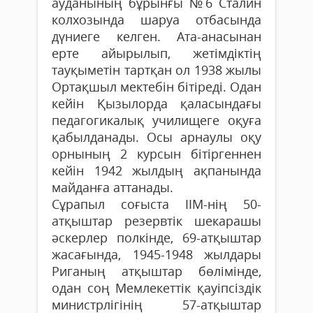
ауданының бұрынғы №6 Сталин
колхозында шаруа отбасында
дүниеге келген. Ата-анасынан
ерте айырылып, жетімдіктің
тауқыметін тартқан ол 1938 жылы
Ортақшыл мектебін бітіреді. Одан
кейін Қызылорда қаласындағы
педагогикалық училищеге оқуға
қабылданады. Осы арнау­­лы оқу
орнының 2 курсын бітіргеннен
кейін 1942 жылдың ақпанында
майданға аттанады.
Сұрапыл соғыста ІІМ-нің 50-
атқыштар резервтік шекарашы
әскерлер полкінде, 69-атқыштар
жасағында, 1945-1948 жылдары
Риганың атқыштар бөлімінде,
одан соң Мемлекеттік қауіпсіздік
министрлігінің 57-атқыштар