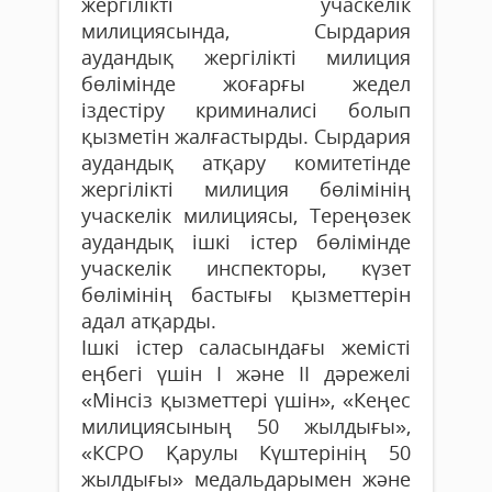
жергілікті учаскелік
милициясында, Сырдария
аудандық жергілікті милиция
бөлімінде жоғарғы жедел
іздестіру криминалисі болып
қызметін жалғастырды. Сырдария
аудандық атқару комитетінде
жергілікті милиция бөлімінің
учаскелік милициясы, Тереңөзек
аудандық ішкі істер бөлімінде
учаскелік инспекторы, күзет
бөлімінің бастығы қызметтерін
адал атқарды.
Ішкі істер саласындағы жемісті
еңбегі үшін I және II дәрежелі
«Мінсіз қызметтері үшін», «Кеңес
милициясының 50 жылдығы»,
«КСРО Қарулы Күштерінің 50
жылдығы» медальдарымен және