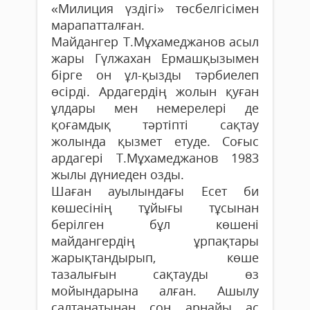
«Милиция үздігі» төсбелгісімен
марапатталған.
Майдангер Т.Мұхамеджанов асыл
жары Гүлжахан Ермашқызымен
бірге он ұл-қызды тәрбиелеп
өсірді. Арда­гердің жолын қуған
ұлдары мен немерелері де
қоғамдық тәртіпті сақтау
жолында қызмет етуде. Соғыс
ардагері Т.Мұхамеджанов 1983
жылы дүниеден озды.
Шаған ауылындағы Есет би
көшесінің тұйығы тұсынан
берілген бұл көшені
майдангердің ұрпақтары
жарықтандырып, көше
тазалығын сақтауды өз
мойындарына алған. Ашылу
салтанатынан соң арнайы ас