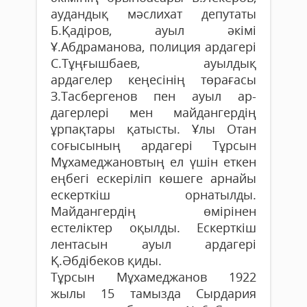
аудандық мәслихат депутаты
Б.Қадіров, ауыл әкімі
Ұ.Абдраманова, полиция ардагері
С.Тұңғышбаев, ауылдық
ардагелер кеңесінің төрағасы
З.Тасбергенов пен ауыл ар­
дагерлері мен майдангердің
ұрпақтары қатысты. Ұлы Отан
соғысының ардагері Тұрсын
Мұхамеджановтың ел үшін еткен
еңбегі ескеріліп көшеге арнайы
ескерткіш орнатылды.
Майдангердің өмірінен
естеліктер оқылды. Ескерткіш
лентасын ауыл ардагері
Қ.Әбдібеков қиды.
Тұрсын Мұхамеджанов 1922
жылы 15 тамызда Сырдария