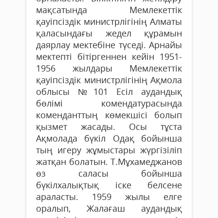
мақсатында Мемлекеттік
қауіпсіздік министрлігінің Алматы
қаласындағы жедел құрамын
даярлау мектебіне түседі. Арнайы
мектепті бітіргеннен кейін 1951-
1956 жылдары Мемлекеттік
қауіпсіздік министрлігінің Ақмола
облысы №101 Есіл аудандық
бөлімі комендатурасында
коменданттың көмекшісі болып
қызмет жасады. Осы тұста
Ақмолада бүкіл Одақ бойынша
тың игеру жұмыстары жүргізіліп
жатқан болатын. Т.Мұхамеджанов
өз саласы бойынша
бүкілхалықтық іске белсене
араласты. 1959 жылы елге
оралып, Жалағаш аудандық