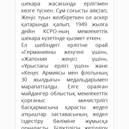
шекара жасағында ерлігімен
көзге түскен. Сұм соғысты аяқтап,
Жеңіс туын желбіреткен ол әскер
қатарында қалып, 1949 жылға
дейін КСРО-ның мемлекеттік
шекара күзетінде қызмет еткен.
Ел шебіндегі ерлігіне орай
«Германияны жеңгені үшін»,
«Жапония жеңісі үшін»,
«Ұрыстағы ерлігі үшін» және
«Кеңес Армиясы мен флотының
30 жылдығы» медальдарымен
марапатталды. Елге оралған
майдангер облыстық мемлекеттік
қорғаныс министрлігі
басқармасына қарасты жедел
атқыштар заставасының жедел
іздестіру бөліміне жұмысқа
орналасты. Біліктілігін жетілдіру