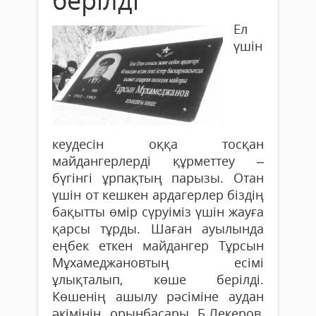
берілді
Ел
үшін
кеудесін оққа тосқан
майдангерлерді құрметтеу –
бүгінгі ұрпақтың парызы. Отан
үшін от кешкен ардагерлер біздің
бақытты өмір сүруіміз үшін жауға
қарсы тұрды. Шаған ауылында
еңбек еткен майдангер Тұрсын
Мұхамеджановтың есімі
ұлықталып, көше берілді.
Көшенің ашылу рәсіміне аудан
әкімінің орынбасары Б.Лекеров,