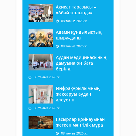
Ақиқат таразысы –
«Абай жолында»
08 тамыз 2026 ж.
Адами құндылықтың
шырағданы
08 тамыз 2026 ж.
Аудан медицинасының
дамуына оң баға
берілді
08 тамыз 2026 ж.
Инфрақұрылымның
жақсаруы аудан
әлеуетін
08 тамыз 2026 ж.
Ғасырлар қойнауынан
жеткен мәңгілік мұра
08 тамыз 2026 ж.