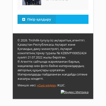
Пікір қалдыру
© 2026. Tirshilik-tynysy.kz ақпараттық агенттігі.
Қазақстан Республикасы Ақпарат және
Қоғамдық даму министрлігі, Ақпарат
комитетінің тіркеу туралы № KZ80VPY00052424
куәлігі 21.07.2022 жылы берілген.
® Агенттік сайтында жарияланған барлық
мақалалар мен фото-бейне материалдардың
авторлық құқықтары қорғалған.
Материалдарды пайдаланған жағдайда сілтеме
жасалуы міндетті.
Меншік иесі:
«Сыр медиа»
ЖШС.