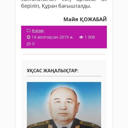
беріліп, Құран бағышталды.
Майя ҚОЖАБАЙ
Қоғам
14 желтоқсан 2019 ж.
1 008
0
ҰҚСАС ЖАҢАЛЫҚТАР: