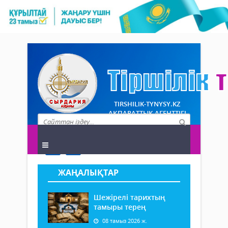
TIRSHILIK-TYNYSY.KZ
АҚПАРАТТЫҚ АГЕНТТІГІ
ЖАҢАЛЫҚТАР
Шежірелі тарихтың
тамыры терең
08 тамыз 2026 ж.