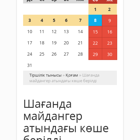
1
2
3
4
5
6
7
8
9
10
11
12
13
14
15
16
17
18
19
20
21
22
23
24
25
26
27
28
29
30
31
Тіршілік тынысы
»
Қоғам
» Шағанда
майдангер атындағы көше берілді
Шағанда
майдангер
атындағы көше