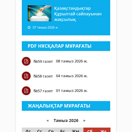
Қазақстандықтар
Құрылтай сайлауынан
жақсылық
07 тамыз 2026 ж.
PDF НҰСҚАЛАР МҰРАҒАТЫ
08 тамыз 2026 ж.
№59 газет
04 тамыз 2026 ж.
№58 газет
01 тамыз 2026 ж.
№57 газет
ЖАҢАЛЫҚТАР МҰРАҒАТЫ
«
Тамыз 2026 »
Дс
Сс
Ср
Бс
Жм
Сб
Жс