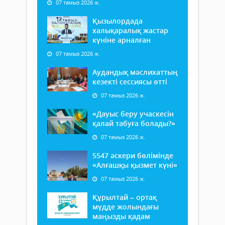
07 тамыз 2026 ж.
Қызылордада
халықаралық жастар
күніне арналған
07 тамыз 2026 ж.
Аудандық мәслихаттың
кезекті сессиясы өтті
07 тамыз 2026 ж.
«Дауыс беру учаскесін
қалай табуға болады?»
07 тамыз 2026 ж.
5547 әскери бөлімінде
«Алғашқы қызмет күні»
07 тамыз 2026 ж.
Құрылтай – ортақ
мүдде жолындағы
маңызды қадам