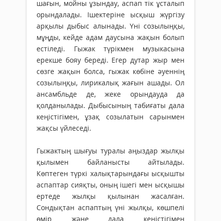
шағын, мойны ұзындау, аспап тік ұсталып
орындалады. Ішектеріне ысқыш жүргізу
арқылы дыбыс алынады. Үні созылыңқы,
мұңды, кейде адам даусына жақын болып
естіледі. Гыжак түрікмен музыкасына
ерекше бояу береді. Егер дутар жыр мен
сөзге жақын болса, гыжак көбіне әуеннің
созылыңқы, лирикалық жағын ашады. Ол
ансамбльде де, жеке орындауда да
қолданылады. Дыбысының табиғаты дала
кеңістігімен, ұзақ созылатын сарынмен
жақсы үйлеседі.
Гыжактың шығуы туралы аңыздар жылқы
қылымен байланысты айтылады.
Көптеген түркі халықтарындағы ысқышты
аспаптар сияқты, оның ішегі мен ысқышы
ертеде жылқы қылынан жасалған.
Сондықтан аспаптың үні жылқы, көшпелі
өмір және дала кеңістігімен