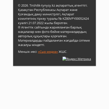
© 2026. Tirshilik-tynysy.kz ақпараттық агенттігі.
Қазақстан Республикасы Ақпарат және
Қоғамдық даму министрлігі, Ақпарат
комитетінің тіркеу туралы № KZ80VPY00052424
куәлігі 21.07.2022 жылы берілген.
® Агенттік сайтында жарияланған барлық
мақалалар мен фото-бейне материалдардың
авторлық құқықтары қорғалған.
Материалдарды пайдаланған жағдайда сілтеме
жасалуы міндетті.
Меншік иесі:
«Сыр медиа»
ЖШС.