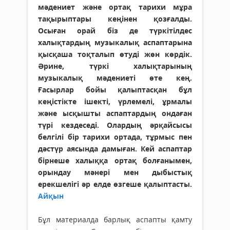
мәдениет және ортақ тарихи мұра
тақырыптары кеңінен қозғалды.
Осыған орай біз де түркітілдес
халықтардың музыкалық аспаптарына
қысқаша тоқталып өтуді жөн көрдік.
Әрине, түркі халықтарының
музыкалық мәдениеті өте кең.
Ғасырлар бойы қалыптасқан бұл
кеңістікте ішекті, үрлемелі, ұрмалы
және ысқышты аспаптардың ондаған
түрі кездеседі. Олардың әрқайсысы
белгілі бір тарихи ортада, тұрмыс пен
дәстүр аясында дамыған. Кей аспаптар
бірнеше халыққа ортақ болғанымен,
орындау мәнері мен дыбыстық
ерекшелігі әр елде өзгеше қалыптасты.
Айқын
Бұл материалда барлық аспапты қамту