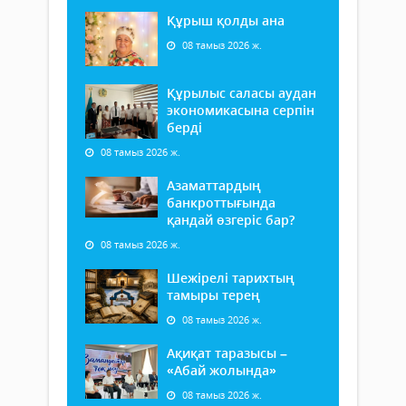
Құрыш қолды ана
08 тамыз 2026 ж.
Құрылыс саласы аудан
экономикасына серпін
берді
08 тамыз 2026 ж.
Азаматтардың
банкроттығында
қандай өзгеріс бар?
08 тамыз 2026 ж.
Шежірелі тарихтың
тамыры терең
08 тамыз 2026 ж.
Ақиқат таразысы –
«Абай жолында»
08 тамыз 2026 ж.