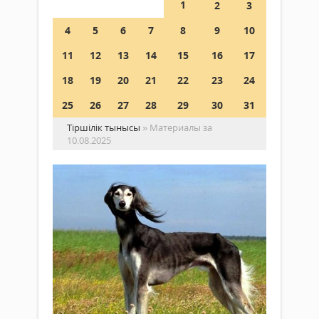
1
2
3
4
5
6
7
8
9
10
11
12
13
14
15
16
17
18
19
20
21
22
23
24
25
26
27
28
29
30
31
Тіршілік тынысы
» Материалы за
10.08.2025
Пр
Қа
ки
од
қа
Жаңалықтар
та
10 тамыз
ха
2025 ж.
де
244
0
жет
Толығырақ