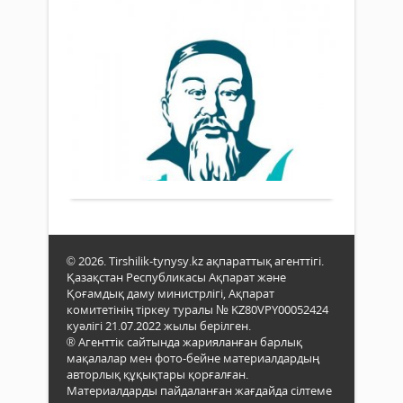
Ме
хал
арна
ұлы
ба
мам
ақы
Қа
мект
Абай
алд
Жо
Құн
орна
То
туға
Жаңалықтар
Абай
құ
күні.
еске
10 тамыз
Бұл
гүл
2025 ж.
Қаді
күн
шоқ
388
0
қауы
2020
қою
Толығырақ
Сізд
жыл
рәсі
Абай
бері
өтт...
Құн
«Аба
туға
күні
180
реті
жыл
рес
© 2026. Tirshilik-tynysy.kz ақпараттық агенттігі.
толу
түрд
Қазақстан Республикасы Ақпарат және
құтт
атап
Қоғамдық даму министрлігі, Ақпарат
өтіле
комитетінің тіркеу туралы № KZ80VPY00052424
куәлігі 21.07.2022 жылы берілген.
Ұлы
® Агенттік сайтында жарияланған барлық
ойш
мақалалар мен фото-бейне материалдардың
руха
авторлық құқықтары қорғалған.
ұлт
Материалдарды пайдаланған жағдайда сілтеме
бол