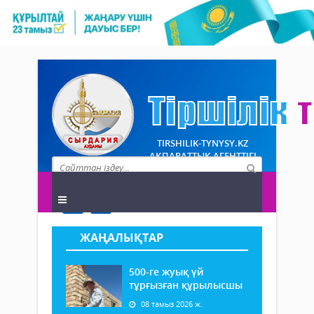
TIRSHILIK-TYNYSY.KZ
АҚПАРАТТЫҚ АГЕНТТІГІ
ЖАҢАЛЫҚТАР
500-ге жуық үй
тұрғызған құрылысшы
08 тамыз 2026 ж.