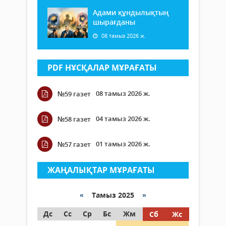
Адами құндылықтың
шырағданы
08 тамыз 2026 ж.
PDF НҰСҚАЛАР МҰРАҒАТЫ
08 тамыз 2026 ж.
№59 газет
04 тамыз 2026 ж.
№58 газет
01 тамыз 2026 ж.
№57 газет
ЖАҢАЛЫҚТАР МҰРАҒАТЫ
«
Тамыз 2025
»
Дс
Сс
Ср
Бс
Жм
Сб
Жс