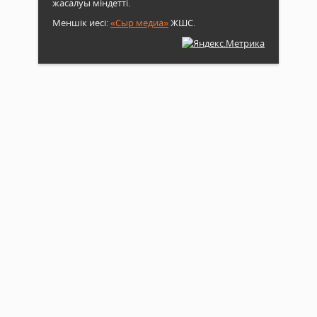
жасалуы міндетті.
тану
биік
Меншік иесі:
«Сыр медиа»
ЖШС.
үлгісі