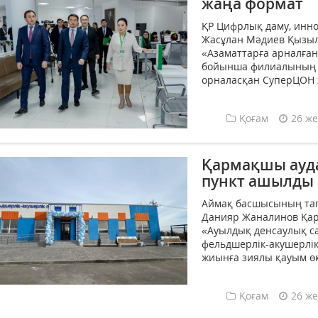
жаңа формат
ҚР Цифрлық даму, инно
Жасұлан Мәдиев Қызы
«Азаматтарға арналған
бойынша филиалының Х
орналасқан СуперЦОН 
Қоғам
26 же
Қармақшы ауд
пункт ашылды
Аймақ басшысының тап
Данияр Жаналинов Қа
«Ауылдық денсаулық с
фельдшерлік-акушерлік
жиынға зиялы қауым өк
Қоғам
26 же