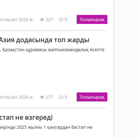
лтоқсан 2024 ж.
327
0
Толығырақ
 Азия додасында топ жарды
е, Қазақстан құрамасы жалпыкомандалық есепте
лтоқсан 2024 ж.
277
0
Толығырақ
стап не өзгереді
ірінде 2025 жылғы 1 қаңтардан бастап не