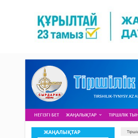
TIRSHILIK-TYNYSY.KZ 
НЕГІЗГІ БЕТ
ЖАҢАЛЫҚТАР
ТІРШІЛІК ТЫ
ЖАҢАЛЫҚТАР
Тірші