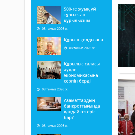
500-ге жуық үй
тұрғызған
құрылысшы
08 тамыз 2026 ж.
Құрыш қолды ана
08 тамыз 2026 ж.
Құрылыс саласы
аудан
экономикасына
серпін берді
08 тамыз 2026 ж.
Азаматтардың
банкроттығында
қандай өзгеріс
бар?
08 тамыз 2026 ж.