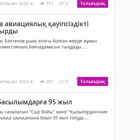
лтоқсан 2024 ж.
311
0
Толығырақ
 авиациялық қауіпсіздікті
сырды
с Бектенов ұшақ апаты болған жерде жұмыс
к комиссияның баянадамасын тыңдады....
лтоқсан 2024 ж.
287
0
Толығырақ
басылымдарға 95 жыл
ы саналатын "Сыр бойы" және "Кызылординские
арыққа шыққанына биыл 95 жыл толуда....