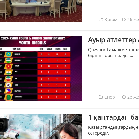
Қоғам
26 же
Ауыр атлеттер
Qazsporttv мәліметінш
бірінші орын алды....
Спорт
26 же
1 қаңтардан ба
Қазақстандықтардың өм
өзгереді?...