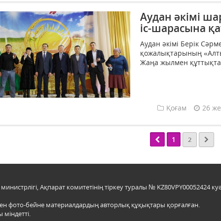
Аудан әкімі ш
іс-шарасына қ
Аудан әкімі Берік Сәр
қожалықтарының «Алты
Жаңа жылмен құттықтад
Қоғам
26 же
1
2
инистрлігі, Ақпарат комитетінің тіркеу туралы № KZ80VPY00052424 куә
мен фото-бейне материалдардың авторлық құқықтары қорғалған.
 міндетті.