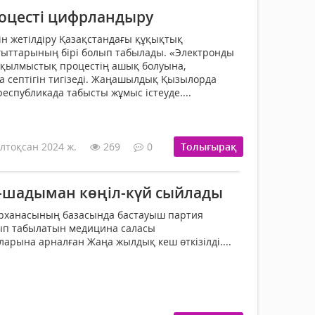
оцесті цифрландыру
ін жетілдіру Қазақстандағы құқықтық
ғыттарының бірі болып табылады. «Электронды
 қылмыстық процестің ашық болуына,
 септігін тигізеді. Жаңашылдық Қызылорда
еспубликада табысты жұмыс істеуде....
лтоқсан 2024 ж.
269
0
Толығырақ
-шадыман көңіл-күй сыйлады
рханасының базасында бастауыш партия
п табылатын медицина саласы
ларына арналған Жаңа жылдық кеш өткізілді....