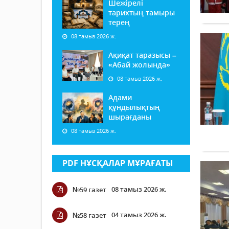
Шежірелі
тарихтың тамыры
терең
08 тамыз 2026 ж.
Ақиқат таразысы –
«Абай жолында»
08 тамыз 2026 ж.
Адами
құндылықтың
шырағданы
08 тамыз 2026 ж.
PDF НҰСҚАЛАР МҰРАҒАТЫ
08 тамыз 2026 ж.
№59 газет
04 тамыз 2026 ж.
№58 газет