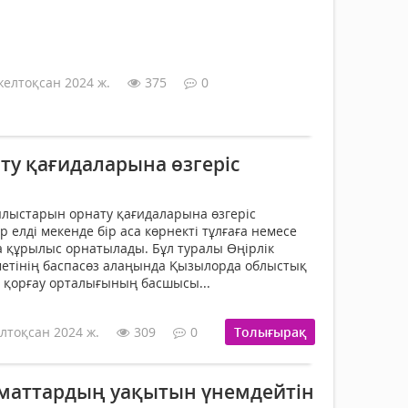
желтоқсан 2024 ж.
375
0
ту қағидаларына өзгеріс
лыстарын орнату қағидаларына өзгеріс
бір елді мекенде бір аса көрнекті тұлғаға немесе
а құрылыс орнатылады. Бұл туралы Өңірлік
етінің баспасөз алаңында Қызылорда облыстық
 қорғау орталығының басшысы...
лтоқсан 2024 ж.
309
0
Толығырақ
маттардың уақытын үнемдейтін