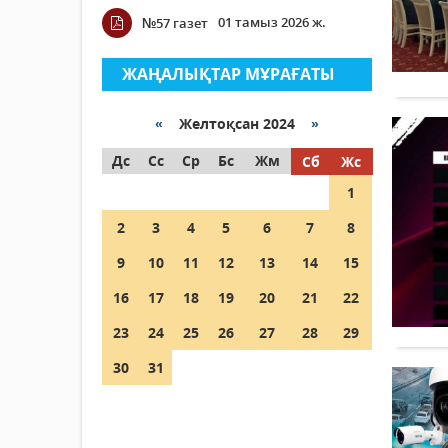
01 тамыз 2026 ж.
№57 газет
ЖАҢАЛЫҚТАР МҰРАҒАТЫ
«
Желтоқсан 2024
»
Дс
Сс
Ср
Бс
Жм
Сб
Жс
1
2
3
4
5
6
7
8
9
10
11
12
13
14
15
16
17
18
19
20
21
22
23
24
25
26
27
28
29
30
31