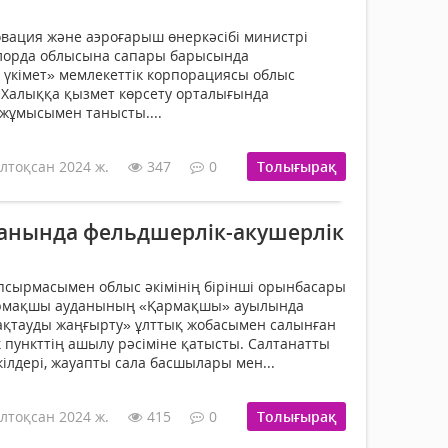
вация және аэроғарыш өнеркәсібі министрі
лорда облысына сапары барысында
 үкімет» мемлекеттік корпорациясы облыс
алыққа қызмет көрсету орталығында
жұмысымен танысты....
лтоқсан 2024 ж.
347
0
Толығырақ
анында фельдшерлік-акушерлік
сырмасымен облыс әкімінің бірінші орынбасары
рмақшы ауданының «Қармақшы» ауылында
ақтауды жаңғырту» ұлттық жобасымен салынған
 пункттің ашылу рәсіміне қатысты. Салтанатты
ілдері, жауапты сала басшылары мен...
лтоқсан 2024 ж.
415
0
Толығырақ