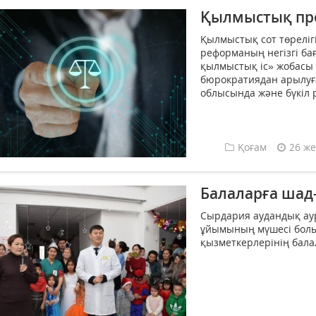
Қылмыстық пр
Қылмыстық сот төреліг
реформаның негізгі ба
қылмыстық іс» жобасы
бюрократиядан арылуға
облысында және бүкіл р
Қоғам
26 же
Балаларға шад
Сырдария аудандық ау
ұйымының мүшесі болы
қызметкерлерінің бала