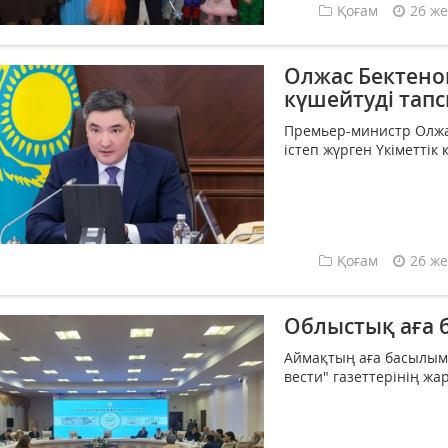
Қоғам
26 же
Олжас Бектенов
күшейтуді тап
Премьер-министр Олжа
істеп жүрген Үкіметті
Қоғам
26 же
Облыстық аға 
Аймақтың аға басылым
вести" газеттерінің ж