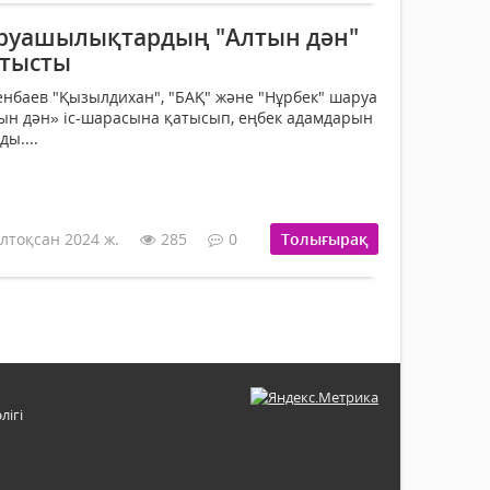
аруашылықтардың "Алтын дән"
атысты
менбаев "Қызылдихан", "БАҚ" және "Нұрбек" шаруа
н дән» іс-шарасына қатысып, еңбек адамдарын
ы....
лтоқсан 2024 ж.
285
0
Толығырақ
лігі