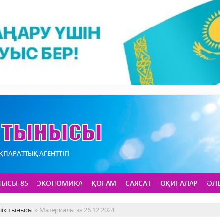
АҚПАРАТТЫҚ АГЕНТТІГІ
НЫСЫ-85
ЭКОНОМИКА
ҚОҒАМ
САЯСАТ
ОҚИҒАЛАР
ӘЛ
лік тынысы
» Материалы за 26.12.2024