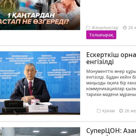
Жаңалықтар
26 
Толығырақ
Ескерткіш орна
енгізілді
Монументтік өнер құры
енгізілді. Бұдан кейін 
маңызды оқиға бір ған
коммуникациялар қызм
тарихи-мәдени мұраны
Қоғам
26 же
СуперЦОН: Аза