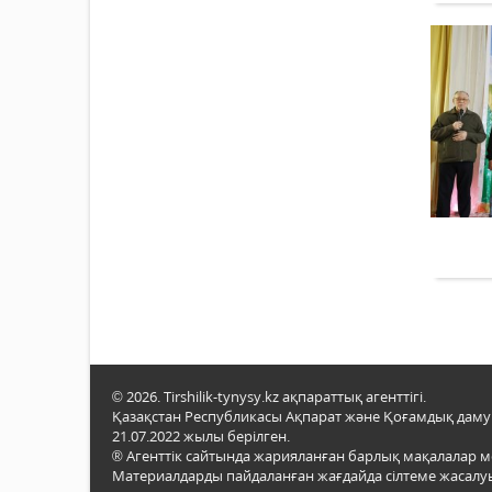
© 2026. Tirshilik-tynysy.kz ақпараттық агенттігі.
Қазақстан Республикасы Ақпарат және Қоғамдық даму м
21.07.2022 жылы берілген.
® Агенттік сайтында жарияланған барлық мақалалар 
Материалдарды пайдаланған жағдайда сілтеме жасалуы