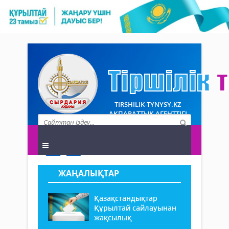
TIRSHILIK-TYNYSY.KZ
АҚПАРАТТЫҚ АГЕНТТІГІ
ЖАҢАЛЫҚТАР
Қазақстандықтар
Құрылтай сайлауынан
жақсылық