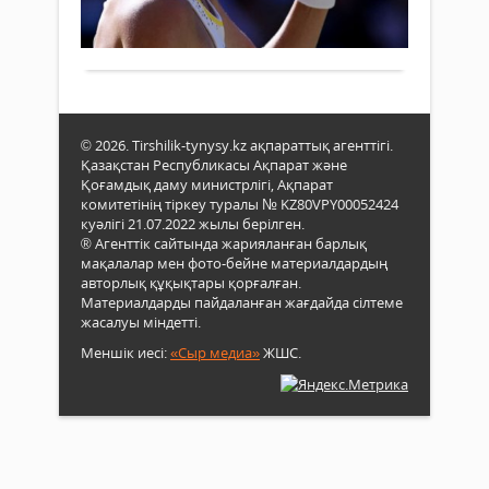
же
0
басп
Толығырақ
хат
Елен
Русл
Рыба
Желд
Римд
Face
турн
те
жеңі
хаба
атанд
© 2026. Tirshilik-tynysy.kz ақпараттық агенттігі.
Қазақстан Республикасы Ақпарат және
Қоғамдық даму министрлігі, Ақпарат
комитетінің тіркеу туралы № KZ80VPY00052424
куәлігі 21.07.2022 жылы берілген.
® Агенттік сайтында жарияланған барлық
мақалалар мен фото-бейне материалдардың
авторлық құқықтары қорғалған.
Материалдарды пайдаланған жағдайда сілтеме
жасалуы міндетті.
Меншік иесі:
«Сыр медиа»
ЖШС.