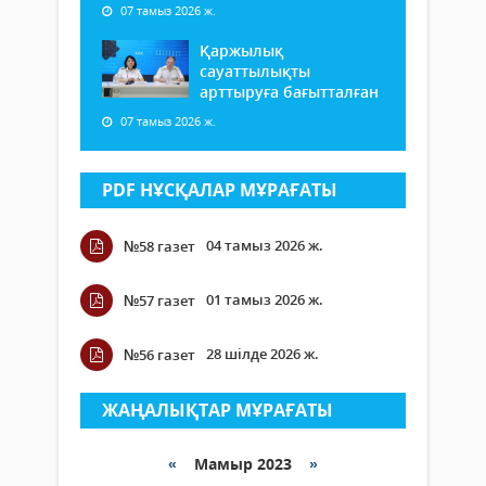
07 тамыз 2026 ж.
Қаржылық
сауаттылықты
арттыруға бағытталған
07 тамыз 2026 ж.
PDF НҰСҚАЛАР МҰРАҒАТЫ
04 тамыз 2026 ж.
№58 газет
01 тамыз 2026 ж.
№57 газет
28 шілде 2026 ж.
№56 газет
ЖАҢАЛЫҚТАР МҰРАҒАТЫ
«
Мамыр 2023
»