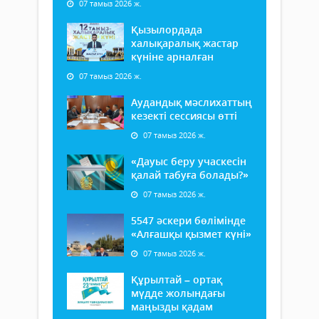
07 тамыз 2026 ж.
Қызылордада
халықаралық жастар
күніне арналған
07 тамыз 2026 ж.
Аудандық мәслихаттың
кезекті сессиясы өтті
07 тамыз 2026 ж.
«Дауыс беру учаскесін
қалай табуға болады?»
07 тамыз 2026 ж.
5547 әскери бөлімінде
«Алғашқы қызмет күні»
07 тамыз 2026 ж.
Құрылтай – ортақ
мүдде жолындағы
маңызды қадам