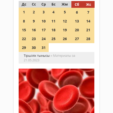
Дс
Сс
Ср
Бс
Жм
Сб
Жс
1
2
3
4
5
6
7
8
9
10
11
12
13
14
15
16
17
18
19
20
21
22
23
24
25
26
27
28
29
30
31
Тіршілік тынысы
» Материалы за
21.05.2023
Ге
аз
не
Қоғам
іст
21
ке
мамыр 2023
ж.
Қанд
210
гемо
0
төме