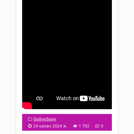
Бейнебаян
24 қазан 2024 ж.
1 702
0