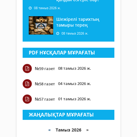
08 тамыз 2026 ж.
Шежірелі тарихтың
тамыры терең
08 тамыз 2026 ж.
PDF НҰСҚАЛАР МҰРАҒАТЫ
08 тамыз 2026 ж.
№59 газет
04 тамыз 2026 ж.
№58 газет
01 тамыз 2026 ж.
№57 газет
ЖАҢАЛЫҚТАР МҰРАҒАТЫ
«
Тамыз 2026 »