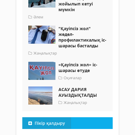
жойылып кетуі
мүмкін
Әлем
"Қауіпсіз жол"
жедел-
профилактикалық іс-
шарасы басталды
Жаңалықтар
«Қауіпсіз жол» іс-
шарасы өтуде
Оқиғалар
АСАУ ДАРИЯ
АУЫЗДЫҚТАЛДЫ
Жаңалықтар
Пікір қалдыру