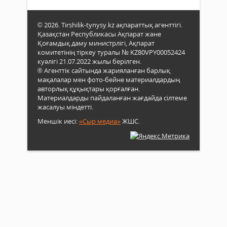
© 2026. Tirshilik-tynysy.kz ақпараттық агенттігі.
Қазақстан Республикасы Ақпарат және
Қоғамдық даму министрлігі, Ақпарат
комитетінің тіркеу туралы № KZ80VPY00052424
куәлігі 21.07.2022 жылы берілген.
® Агенттік сайтында жарияланған барлық
мақалалар мен фото-бейне материалдардың
авторлық құқықтары қорғалған.
Материалдарды пайдаланған жағдайда сілтеме
жасалуы міндетті.
Меншік иесі:
«Сыр медиа»
ЖШС.