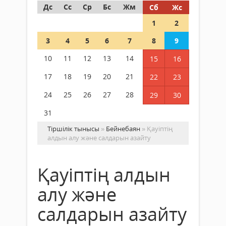
Дс
Сс
Ср
Бс
Жм
Сб
Жс
1
2
3
4
5
6
7
8
9
10
11
12
13
14
15
16
17
18
19
20
21
22
23
24
25
26
27
28
29
30
31
Тіршілік тынысы
»
Бейнебаян
» Қауіптің
алдын алу және салдарын азайту
Қауіптің алдын
алу және
салдарын азайту