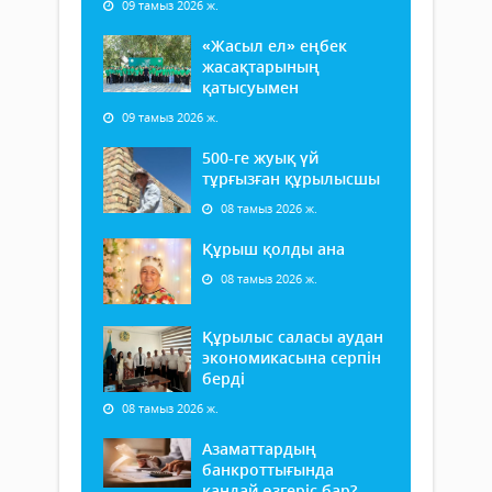
09 тамыз 2026 ж.
«Жасыл ел» еңбек
жасақтарының
қатысуымен
09 тамыз 2026 ж.
500-ге жуық үй
тұрғызған құрылысшы
08 тамыз 2026 ж.
Құрыш қолды ана
08 тамыз 2026 ж.
Құрылыс саласы аудан
экономикасына серпін
берді
08 тамыз 2026 ж.
Азаматтардың
банкроттығында
қандай өзгеріс бар?