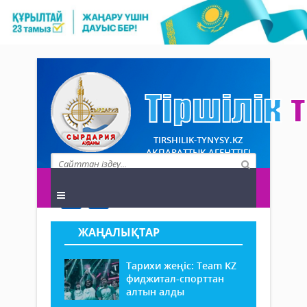
TIRSHILIK-TYNYSY.KZ
АҚПАРАТТЫҚ АГЕНТТІГІ
ЖАҢАЛЫҚТАР
Тарихи жеңіс: Team KZ
фиджитал-спорттан
алтын алды