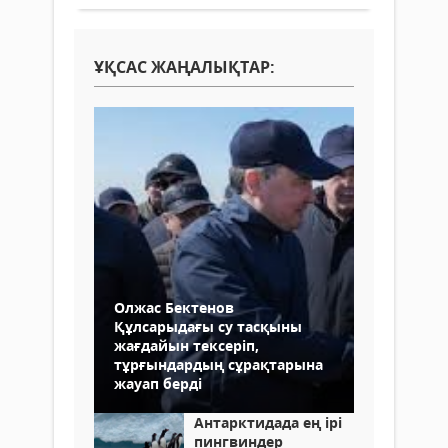
ҰҚСАС ЖАҢАЛЫҚТАР:
Олжас Бектенов
Құлсарыдағы су тасқыны
жағдайын тексеріп,
тұрғындардың сұрақтарына
жауап берді
Антарктидада ең ірі
пингвиндер